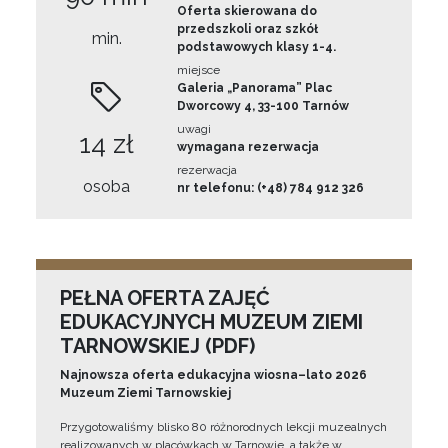
Oferta skierowana do
przedszkoli oraz szkół
min.
podstawowych klasy 1-4.
miejsce
Galeria „Panorama” Plac
Dworcowy 4, 33-100 Tarnów
uwagi
14 zł
wymagana rezerwacja
rezerwacja
osoba
nr telefonu: (+48) 784 912 326
PEŁNA OFERTA ZAJĘĆ
EDUKACYJNYCH MUZEUM ZIEMI
TARNOWSKIEJ (PDF)
Najnowsza oferta edukacyjna wiosna–lato 2026
Muzeum Ziemi Tarnowskiej
Przygotowaliśmy blisko 80 różnorodnych lekcji muzealnych
realizowanych w placówkach w Tarnowie, a także w