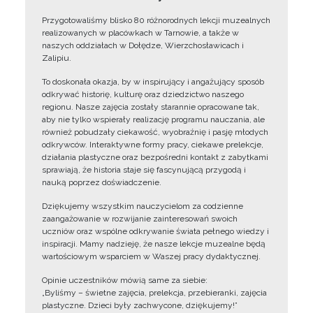
Przygotowaliśmy blisko 80 różnorodnych lekcji muzealnych
realizowanych w placówkach w Tarnowie, a także w
naszych oddziałach w Dołędze, Wierzchosławicach i
Zalipiu.
To doskonała okazja, by w inspirujący i angażujący sposób
odkrywać historię, kulturę oraz dziedzictwo naszego
regionu. Nasze zajęcia zostały starannie opracowane tak,
aby nie tylko wspierały realizację programu nauczania, ale
również pobudzały ciekawość, wyobraźnię i pasję młodych
odkrywców. Interaktywne formy pracy, ciekawe prelekcje,
działania plastyczne oraz bezpośredni kontakt z zabytkami
sprawiają, że historia staje się fascynującą przygodą i
nauką poprzez doświadczenie.
Dziękujemy wszystkim nauczycielom za codzienne
zaangażowanie w rozwijanie zainteresowań swoich
uczniów oraz wspólne odkrywanie świata pełnego wiedzy i
inspiracji. Mamy nadzieję, że nasze lekcje muzealne będą
wartościowym wsparciem w Waszej pracy dydaktycznej.
Opinie uczestników mówią same za siebie:
„Byliśmy – świetne zajęcia, prelekcja, przebieranki, zajęcia
plastyczne. Dzieci były zachwycone, dziękujemy!”