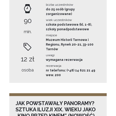
liczba uczestników
do 25 osób (grupy
zorganizowane)
90
wiek uczestników
szkoła podstawowa (kl. 1-8),
szkoły ponadpodstawowe
min.
miejsce
Muzeum Historii Tarnowa i
Regionu, Rynek 20-21, 33-100
Tarnów
uwagi
12 zł
wymagana rezerwacja
rezerwacja
osoba
nr telefonu: (+48) 14 621 21 49
wew. 200
JAK POWSTAWAŁY PANORAMY?
SZTUKA ILUZJI XIX. WIEKU JAKO
„KINO PRZED KINEM” (NOWOŚĆ)