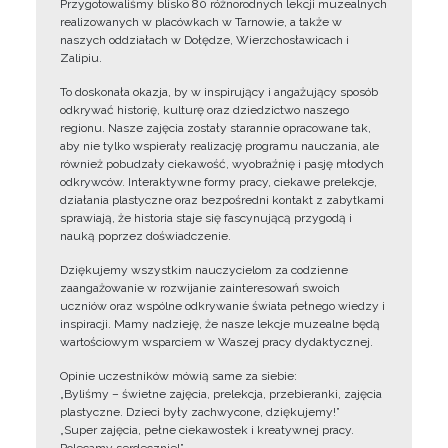
Przygotowaliśmy blisko 80 różnorodnych lekcji muzealnych
realizowanych w placówkach w Tarnowie, a także w
naszych oddziałach w Dołędze, Wierzchosławicach i
Zalipiu.
To doskonała okazja, by w inspirujący i angażujący sposób
odkrywać historię, kulturę oraz dziedzictwo naszego
regionu. Nasze zajęcia zostały starannie opracowane tak,
aby nie tylko wspierały realizację programu nauczania, ale
również pobudzały ciekawość, wyobraźnię i pasję młodych
odkrywców. Interaktywne formy pracy, ciekawe prelekcje,
działania plastyczne oraz bezpośredni kontakt z zabytkami
sprawiają, że historia staje się fascynującą przygodą i
nauką poprzez doświadczenie.
Dziękujemy wszystkim nauczycielom za codzienne
zaangażowanie w rozwijanie zainteresowań swoich
uczniów oraz wspólne odkrywanie świata pełnego wiedzy i
inspiracji. Mamy nadzieję, że nasze lekcje muzealne będą
wartościowym wsparciem w Waszej pracy dydaktycznej.
Opinie uczestników mówią same za siebie:
„Byliśmy – świetne zajęcia, prelekcja, przebieranki, zajęcia
plastyczne. Dzieci były zachwycone, dziękujemy!”
„Super zajęcia, pełne ciekawostek i kreatywnej pracy.