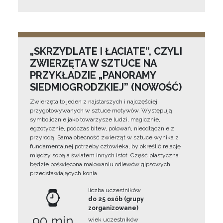
„SKRZYDLATE I ŁACIATE”, CZYLI
ZWIERZĘTA W SZTUCE NA
PRZYKŁADZIE „PANORAMY
SIEDMIOGRODZKIEJ” (NOWOŚĆ)
Zwierzęta to jeden z najstarszych i najczęściej
przygotowywanych w sztuce motywów. Występują
symbolicznie jako towarzysze ludzi, magicznie,
egzotycznie, podczas bitew, polowań, nieodłącznie z
przyrodą. Sama obecność zwierząt w sztuce wynika z
fundamentalnej potrzeby człowieka, by określić relację
między sobą a światem innych istot. Część plastyczna
będzie poświęcona malowaniu odlewów gipsowych
przedstawiających konia.
liczba uczestników
do 25 osób (grupy
zorganizowane)
90 min
wiek uczestników