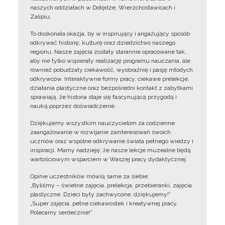
naszych oddziałach w Dołędze, Wierzchosławicach i
Zalipiu.
To doskonała okazja, by w inspirujący i angażujący sposób
odkrywać historię, kulturę oraz dziedzictwo naszego
regionu. Nasze zajęcia zostały starannie opracowane tak,
aby nie tylko wspierały realizację programu nauczania, ale
również pobudzały ciekawość, wyobraźnię i pasję młodych
odkrywców. Interaktywne formy pracy, ciekawe prelekcje,
działania plastyczne oraz bezpośredni kontakt z zabytkami
sprawiają, że historia staje się fascynującą przygodą i
nauką poprzez doświadczenie.
Dziękujemy wszystkim nauczycielom za codzienne
zaangażowanie w rozwijanie zainteresowań swoich
uczniów oraz wspólne odkrywanie świata pełnego wiedzy i
inspiracji. Mamy nadzieję, że nasze lekcje muzealne będą
wartościowym wsparciem w Waszej pracy dydaktycznej.
Opinie uczestników mówią same za siebie:
„Byliśmy – świetne zajęcia, prelekcja, przebieranki, zajęcia
plastyczne. Dzieci były zachwycone, dziękujemy!”
„Super zajęcia, pełne ciekawostek i kreatywnej pracy.
Polecamy serdecznie!”