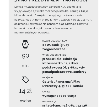
Lekcja muzealna dotyczy panoram XIX. wieku jako
wyjątkowego zjawiska łączącego sztukę, naukę i iluzję,
które stanowiło formę immersyjnego doświadczenia
nazywanego „kinem przed kinem”. Zajęcia nawiązują m.in.
do procesu powstawania panoram oraz ukazują zarówno
techniki malarskie jak i zasady tworzenia tych
monumentalnych obrazów.
liczba uczestników
do 25 osób (grupy
zorganizowane)
90
wiek uczestników
przedszkole, edukacja
wczesnoszkolna, szkoła
min.
podstawowa (kl. 4-8), szkoły
ponadpodstawowe, seniorzy
miejsce
Galeria „Panorama”, Plac
Dworcowy 4, 33-100 Tarnów
14 zł
uwagi
wymagana rezerwacja
osoba
rezerwacja
nr telefonu: (+48) 784 912 326