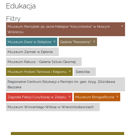
Edukacja
Filtry
Muzeum Pamiątek po Janie Matejce "Koryznówka" w Nowym
Wiśniczu
Muzeum Dwór w Dołędze
Galeria "Panorama"
Muzeum Zamek w Dębnie
Muzeum Ratusz - Galeria Sztuki Dawnej
Muzeum Historii Tarnowa i Regionu
Siedziba
Regionalne Centrum Edukacji o Pamięci im. gen. bryg. Zdzisława
Baszaka
Zagroda Felicji Curyłowej w Zalipiu
Muzeum Etnograficzne
Muzeum Wincentego Witosa w Wierzchosławicach