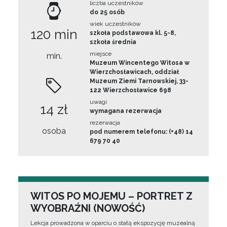
liczba uczestników
do 25 osób
wiek uczestników
120 min
szkoła podstawowa kl. 5-8,
szkoła średnia
miejsce
min.
Muzeum Wincentego Witosa w
Wierzchosławicach, oddział
Muzeum Ziemi Tarnowskiej, 33-
122 Wierzchosławice 698
uwagi
14 zł
wymagana rezerwacja
rezerwacja
osoba
pod numerem telefonu: (+48) 14
679 70 40
WITOS PO MOJEMU – PORTRET Z
WYOBRAŹNI (NOWOŚĆ)
Lekcja prowadzona w oparciu o stałą ekspozycję muzealną