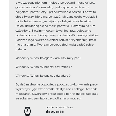
z wyszczególnieniem miejsc z portretami mieszkańców
gospodarstwa. Celem lekcji jest zapoznanie dzieci z
pojęciem „portret” czyli przedstawienie postaci. Portret to
obraz twarzy, który ma pokazać, jak dana osoba wygląda i
może też oddawać, jak się czuje lub jaki ma charakter.
Dzieci dowiedzą się co mówi portret o ukazanym na nim
człowieku. Kolejnym celem lekcji jest przygotowanie
portretu postaci historycznej - portretu Wincentego Witosa.
Podczas jego tworzenia dzieci poruszą wyobraźnię, która
nie zna granic. Tworząc portret dzieci mają zadać sobie
pytania:
Wincenty Witos, kolega z klasy czy miły pan?
Wincenty Witos, Wincenty czy Wicek?
Wincenty Witos, kolega czy dziadzio ?
By dać następnie odpowiedz podczas wykonywania pracy,
wykorzystując różne środki plastyczne, ( collage i techniki
mieszane). Stworzony przez siebie portret dzieci zabierają
ze sobą jako pamiątka ze spotkania w muzeum.
liczba uczestników
do 25 osób