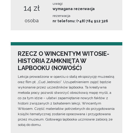
uwagi
14 zł
wymagana rezerwacja
rezerwacja
osoba
nr telefonu: (+48) 784 912 326
RZECZ O WINCENTYM WITOSIE-
HISTORIA ZAMKNIĘTA W
LAPBOOKU (NOWOŚĆ)
Lekcja prowadzona w oparciu o stałą ekspozycję muzealną
oraz film pt. „Cud Jedności”. Uzupełnieniem zajęć będzie
wykonanie przez uczestników lapbooka. Ta kreatywna
metoda pracy pozwoli stworzyć obrazkową mapę myśli, a
co za tym idzie – ułatwi zapamiętanie nowych faktów z
historii związanych z bohaterem lekcji, Wincentym
Witosem. Część materiałów potrzebnych do przygotowania
książki tematycznej zostanie opracowana i przygotowana
przez muzeum. Gotowego lapbooka uczniowie zabiorą ze
sobą do domu.