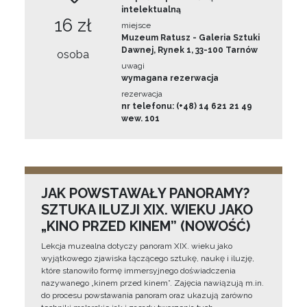
intelektualną
16 zł
miejsce
Muzeum Ratusz - Galeria Sztuki
Dawnej, Rynek 1, 33-100 Tarnów
osoba
uwagi
wymagana rezerwacja
rezerwacja
nr telefonu: (+48) 14 621 21 49
wew. 101
JAK POWSTAWAŁY PANORAMY?
SZTUKA ILUZJI XIX. WIEKU JAKO
„KINO PRZED KINEM” (NOWOŚĆ)
Lekcja muzealna dotyczy panoram XIX. wieku jako
wyjątkowego zjawiska łączącego sztukę, naukę i iluzję,
które stanowiło formę immersyjnego doświadczenia
nazywanego „kinem przed kinem”. Zajęcia nawiązują m.in.
do procesu powstawania panoram oraz ukazują zarówno