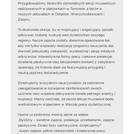
Przygotowaliśmy blisko 80 różnorodnych lekcji muzealnych
realizowanych w placówkach w Tarnowie, a także w
naszych oddziałach w Dołędze, Wierzchosławicach i
Zalipiu.
To doskonała okazja, by w inspirujący i angażujący sposób
odkrywać historię, kulturę oraz dziedzictwo naszego
regionu. Nasze zajęcia zostały starannie opracowane tak,
aby nie tylko wspierały realizację programu nauczania, ale
również pobudzały ciekawość, wyobraźnię i pasję młodych
odkrywców. Interaktywne formy pracy, ciekawe prelekcje,
działania plastyczne oraz bezpośredni kontakt z zabytkami
sprawiają, że historia staje się fascynującą przygodą i
nauką poprzez doświadczenie.
Dziękujemy wszystkim nauczycielom za codzienne
zaangażowanie w rozwijanie zainteresowań swoich
uczniów oraz wspólne odkrywanie świata pełnego wiedzy i
inspiracji. Mamy nadzieję, że nasze lekcje muzealne będą
wartościowym wsparciem w Waszej pracy dydaktycznej.
Opinie uczestników mówią same za siebie:
„Byliśmy – świetne zajęcia, prelekcja, przebieranki, zajęcia
plastyczne. Dzieci były zachwycone, dziękujemy!”
„Super zajęcia, pełne ciekawostek i kreatywnej pracy.