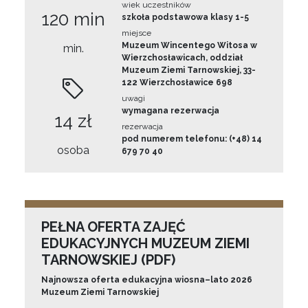
wiek uczestników
120 min
szkoła podstawowa klasy 1-5
miejsce
Muzeum Wincentego Witosa w
min.
Wierzchosławicach, oddział
Muzeum Ziemi Tarnowskiej, 33-
122 Wierzchosławice 698
uwagi
wymagana rezerwacja
14 zł
rezerwacja
pod numerem telefonu: (+48) 14
osoba
679 70 40
PEŁNA OFERTA ZAJĘĆ
EDUKACYJNYCH MUZEUM ZIEMI
TARNOWSKIEJ (PDF)
Najnowsza oferta edukacyjna wiosna–lato 2026
Muzeum Ziemi Tarnowskiej