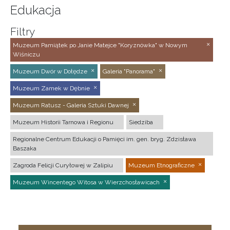
Edukacja
Filtry
Muzeum Pamiątek po Janie Matejce "Koryznówka" w Nowym
Wiśniczu
Muzeum Dwór w Dołędze
Galeria "Panorama"
Muzeum Zamek w Dębnie
Muzeum Ratusz - Galeria Sztuki Dawnej
Muzeum Historii Tarnowa i Regionu
Siedziba
Regionalne Centrum Edukacji o Pamięci im. gen. bryg. Zdzisława
Baszaka
Zagroda Felicji Curyłowej w Zalipiu
Muzeum Etnograficzne
Muzeum Wincentego Witosa w Wierzchosławicach