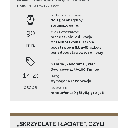
techniki malarskie jak i zasady tworzenia tych
monumentalnych obrazów.
liczba uczestników
do 25 osób (grupy
zorganizowane)
90
wiek uczestników
przedszkole, edukacja
wczesnoszkolna, szkoła
min.
podstawowa (kl. 4-8), szkoły
ponadpodstawowe, seniorzy
miejsce
Galeria „Panorama”, Plac
Dworcowy 4, 33-100 Tarnów
14 zł
uwagi
wymagana rezerwacja
osoba
rezerwacja
nr telefonu: (+48) 784 912 326
„SKRZYDLATE I ŁACIATE”, CZYLI