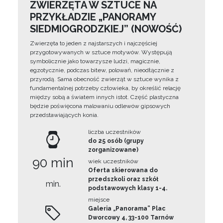
ZWIERZĘTA W SZTUCE NA
PRZYKŁADZIE „PANORAMY
SIEDMIOGRODZKIEJ” (NOWOŚĆ)
Zwierzęta to jeden z najstarszych i najczęściej
przygotowywanych w sztuce motywów. Występują
symbolicznie jako towarzysze ludzi, magicznie,
egzotycznie, podczas bitew, polowań, nieodłącznie z
przyrodą. Sama obecność zwierząt w sztuce wynika z
fundamentalnej potrzeby człowieka, by określić relację
między sobą a światem innych istot. Część plastyczna
będzie poświęcona malowaniu odlewów gipsowych
przedstawiających konia.
liczba uczestników
do 25 osób (grupy
zorganizowane)
90 min
wiek uczestników
Oferta skierowana do
przedszkoli oraz szkół
min.
podstawowych klasy 1-4.
miejsce
Galeria „Panorama” Plac
Dworcowy 4, 33-100 Tarnów