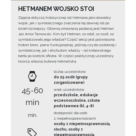
HETMANEM WOJSKO STOI
Zajęcia dotyczą historycznej roli Hetmana jako dowódcy
wojsk, jak i symbolicznego znaczenia tej dawnej roli po
dzień dzisiejszy. Główną omawianą postacią jest Hetman
Jan Amor Tarnowski. Kim był Hetman, co robił, co nosił, co
symbolizowało jego władze? Część lekcji jest poświęcona
historii broni, pierw funkcjonalnej, później czysto ozdobnej i
symbolicznej, jak i atrybutom władzy - od królewskiego
berła po kordzik oficera. W części praktycznej uczestnicy
tworzą własną buławę hetmańską.
liczba uczestników
do 25 osób (grupy
zorganizowane)
45-60
wiek uczestników
przedszkole, edukacja
min
wczesnoszkolna, szkoła
podstawowa (kl. 4-8)
dostępność dla osób
min.
z niepełnosprawnościami
osoby z niepełnosprawnością
słuchu, osoby z
niepełnosprawnością