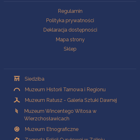
Na skróty
Regulamin
Polityka prywatności
Deklaracja dostępności
Mapa strony
Sklep
Oddziały
Siedziba
Muzeum Historii Tarnowa i Regionu
Muzeum Ratusz - Galeria Sztuki Dawnej
Muzeum Wincentego Witosa w
Wierzchosławicach
Muzeum Etnograficzne
Zagroda Felicji Curyłowej w Zalipiu