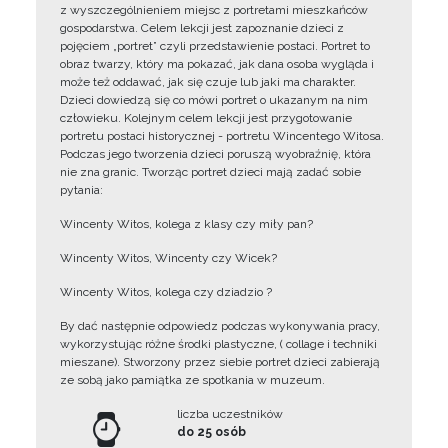
z wyszczególnieniem miejsc z portretami mieszkańców
gospodarstwa. Celem lekcji jest zapoznanie dzieci z
pojęciem „portret” czyli przedstawienie postaci. Portret to
obraz twarzy, który ma pokazać, jak dana osoba wygląda i
może też oddawać, jak się czuje lub jaki ma charakter.
Dzieci dowiedzą się co mówi portret o ukazanym na nim
człowieku. Kolejnym celem lekcji jest przygotowanie
portretu postaci historycznej - portretu Wincentego Witosa.
Podczas jego tworzenia dzieci poruszą wyobraźnię, która
nie zna granic. Tworząc portret dzieci mają zadać sobie
pytania:
Wincenty Witos, kolega z klasy czy miły pan?
Wincenty Witos, Wincenty czy Wicek?
Wincenty Witos, kolega czy dziadzio ?
By dać następnie odpowiedz podczas wykonywania pracy,
wykorzystując różne środki plastyczne, ( collage i techniki
mieszane). Stworzony przez siebie portret dzieci zabierają
ze sobą jako pamiątka ze spotkania w muzeum.
liczba uczestników
do 25 osób