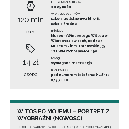
liczba uczestników
do 25 osób
wiek uczestników
120 min
szkoła podstawowa kl. 5-8,
szkoła średnia
miejsce
min.
Muzeum Wincentego Witosa w
Wierzchosławicach, oddział
Muzeum Ziemi Tarnowskiej, 33-
122 Wierzchosławice 698
uwagi
14 zł
wymagana rezerwacja
rezerwacja
osoba
pod numerem telefonu: (+48) 14
679 70 40
WITOS PO MOJEMU – PORTRET Z
WYOBRAŹNI (NOWOŚĆ)
Lekcja prowadzona w oparciu o stałą ekspozycję muzealną