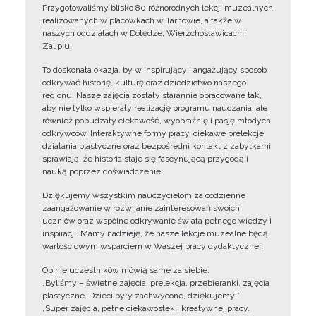
Przygotowaliśmy blisko 80 różnorodnych lekcji muzealnych
realizowanych w placówkach w Tarnowie, a także w
naszych oddziałach w Dołędze, Wierzchosławicach i
Zalipiu.
To doskonała okazja, by w inspirujący i angażujący sposób
odkrywać historię, kulturę oraz dziedzictwo naszego
regionu. Nasze zajęcia zostały starannie opracowane tak,
aby nie tylko wspierały realizację programu nauczania, ale
również pobudzały ciekawość, wyobraźnię i pasję młodych
odkrywców. Interaktywne formy pracy, ciekawe prelekcje,
działania plastyczne oraz bezpośredni kontakt z zabytkami
sprawiają, że historia staje się fascynującą przygodą i
nauką poprzez doświadczenie.
Dziękujemy wszystkim nauczycielom za codzienne
zaangażowanie w rozwijanie zainteresowań swoich
uczniów oraz wspólne odkrywanie świata pełnego wiedzy i
inspiracji. Mamy nadzieję, że nasze lekcje muzealne będą
wartościowym wsparciem w Waszej pracy dydaktycznej.
Opinie uczestników mówią same za siebie:
„Byliśmy – świetne zajęcia, prelekcja, przebieranki, zajęcia
plastyczne. Dzieci były zachwycone, dziękujemy!”
„Super zajęcia, pełne ciekawostek i kreatywnej pracy.