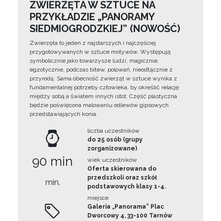
ZWIERZĘTA W SZTUCE NA
PRZYKŁADZIE „PANORAMY
SIEDMIOGRODZKIEJ” (NOWOŚĆ)
Zwierzęta to jeden z najstarszych i najczęściej
przygotowywanych w sztuce motywów. Występują
symbolicznie jako towarzysze ludzi, magicznie,
egzotycznie, podczas bitew, polowań, nieodłącznie z
przyrodą. Sama obecność zwierząt w sztuce wynika z
fundamentalnej potrzeby człowieka, by określić relację
między sobą a światem innych istot. Część plastyczna
będzie poświęcona malowaniu odlewów gipsowych
przedstawiających konia.
liczba uczestników
do 25 osób (grupy
zorganizowane)
90 min
wiek uczestników
Oferta skierowana do
przedszkoli oraz szkół
min.
podstawowych klasy 1-4.
miejsce
Galeria „Panorama” Plac
Dworcowy 4, 33-100 Tarnów