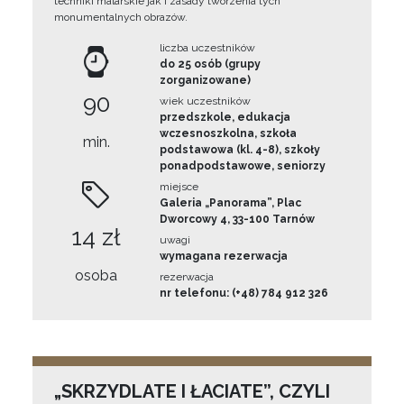
techniki malarskie jak i zasady tworzenia tych
monumentalnych obrazów.
liczba uczestników
do 25 osób (grupy
zorganizowane)
90
wiek uczestników
przedszkole, edukacja
wczesnoszkolna, szkoła
min.
podstawowa (kl. 4-8), szkoły
ponadpodstawowe, seniorzy
miejsce
Galeria „Panorama”, Plac
Dworcowy 4, 33-100 Tarnów
14 zł
uwagi
wymagana rezerwacja
osoba
rezerwacja
nr telefonu: (+48) 784 912 326
„SKRZYDLATE I ŁACIATE”, CZYLI