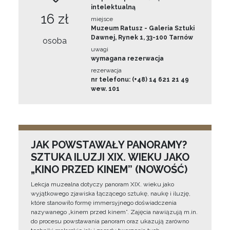
intelektualną
16 zł
miejsce
Muzeum Ratusz - Galeria Sztuki
Dawnej, Rynek 1, 33-100 Tarnów
osoba
uwagi
wymagana rezerwacja
rezerwacja
nr telefonu: (+48) 14 621 21 49
wew. 101
JAK POWSTAWAŁY PANORAMY?
SZTUKA ILUZJI XIX. WIEKU JAKO
„KINO PRZED KINEM” (NOWOŚĆ)
Lekcja muzealna dotyczy panoram XIX. wieku jako
wyjątkowego zjawiska łączącego sztukę, naukę i iluzję,
które stanowiło formę immersyjnego doświadczenia
nazywanego „kinem przed kinem”. Zajęcia nawiązują m.in.
do procesu powstawania panoram oraz ukazują zarówno