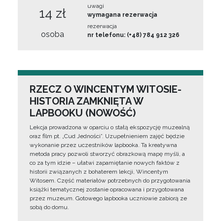
uwagi
14 zł
wymagana rezerwacja
rezerwacja
osoba
nr telefonu: (+48) 784 912 326
RZECZ O WINCENTYM WITOSIE-
HISTORIA ZAMKNIĘTA W
LAPBOOKU (NOWOŚĆ)
Lekcja prowadzona w oparciu o stałą ekspozycję muzealną
oraz film pt. „Cud Jedności”. Uzupełnieniem zajęć będzie
wykonanie przez uczestników lapbooka. Ta kreatywna
metoda pracy pozwoli stworzyć obrazkową mapę myśli, a
co za tym idzie – ułatwi zapamiętanie nowych faktów z
historii związanych z bohaterem lekcji, Wincentym
Witosem. Część materiałów potrzebnych do przygotowania
książki tematycznej zostanie opracowana i przygotowana
przez muzeum. Gotowego lapbooka uczniowie zabiorą ze
sobą do domu.