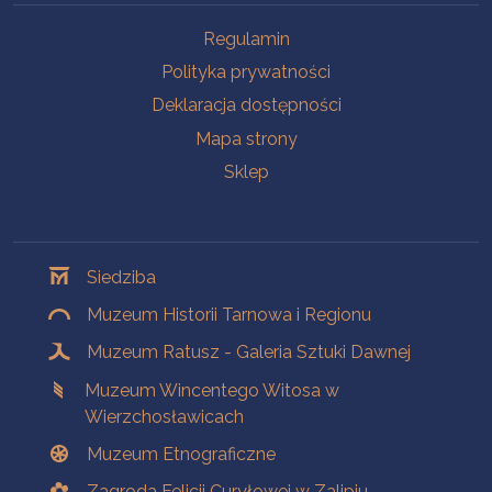
Na skróty
Regulamin
Polityka prywatności
Deklaracja dostępności
Mapa strony
Sklep
Oddziały
Siedziba
Muzeum Historii Tarnowa i Regionu
Muzeum Ratusz - Galeria Sztuki Dawnej
Muzeum Wincentego Witosa w
Wierzchosławicach
Muzeum Etnograficzne
Zagroda Felicji Curyłowej w Zalipiu