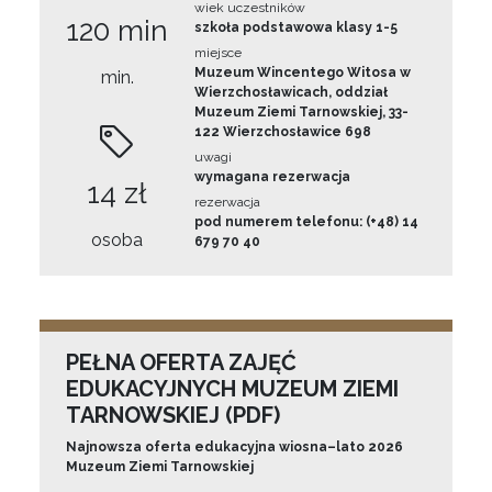
wiek uczestników
120 min
szkoła podstawowa klasy 1-5
miejsce
Muzeum Wincentego Witosa w
min.
Wierzchosławicach, oddział
Muzeum Ziemi Tarnowskiej, 33-
122 Wierzchosławice 698
uwagi
wymagana rezerwacja
14 zł
rezerwacja
pod numerem telefonu: (+48) 14
osoba
679 70 40
PEŁNA OFERTA ZAJĘĆ
EDUKACYJNYCH MUZEUM ZIEMI
TARNOWSKIEJ (PDF)
Najnowsza oferta edukacyjna wiosna–lato 2026
Muzeum Ziemi Tarnowskiej