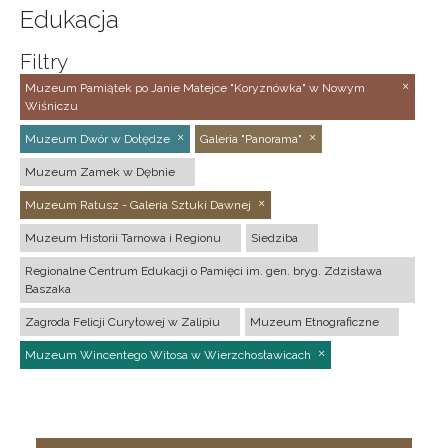
Edukacja
Filtry
Muzeum Pamiątek po Janie Matejce "Koryznówka" w Nowym
Wiśniczu
Muzeum Dwór w Dołędze
Galeria "Panorama"
Muzeum Zamek w Dębnie
Muzeum Ratusz - Galeria Sztuki Dawnej
Muzeum Historii Tarnowa i Regionu
Siedziba
Regionalne Centrum Edukacji o Pamięci im. gen. bryg. Zdzisława
Baszaka
Zagroda Felicji Curyłowej w Zalipiu
Muzeum Etnograficzne
Muzeum Wincentego Witosa w Wierzchosławicach