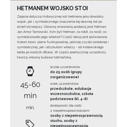
HETMANEM WOJSKO STOI
Zajęcia dotyczą historycznej roli Hetmana jako dowódcy
wojsk, jak i symbolicznego znaczenia tej dawnej roli po
dzień dzisiejszy. Główną omawianą postacią jest Hetman
Jan Amor Tarnowski. Kim był Hetman, co robił, co nosił, co
symbolizowało jego władze? Część lekcji jest poświęcona
historii broni, pierw funkcjonalnej, później czysto ozdobnej i
symbolicznej, jak i atrybutom władzy - od królewskiego
berła po kordzik oficera. W części praktycznej uczestnicy
tworzą własną buławę hetmańską.
liczba uczestników
do 25 osób (grupy
zorganizowane)
45-60
wiek uczestników
przedszkole, edukacja
min
wczesnoszkolna, szkoła
podstawowa (kl. 4-8)
dostępność dla osób
min.
z niepełnosprawnościami
osoby z niepełnosprawnością
słuchu, osoby z
niepełnosprawnością