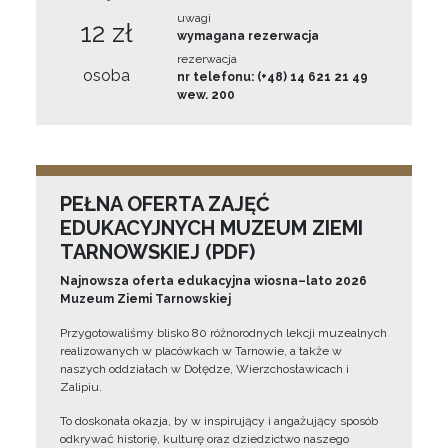
uwagi
12 zł
wymagana rezerwacja
rezerwacja
osoba
nr telefonu: (+48) 14 621 21 49
wew. 200
PEŁNA OFERTA ZAJĘĆ
EDUKACYJNYCH MUZEUM ZIEMI
TARNOWSKIEJ (PDF)
Najnowsza oferta edukacyjna wiosna–lato 2026
Muzeum Ziemi Tarnowskiej
Przygotowaliśmy blisko 80 różnorodnych lekcji muzealnych
realizowanych w placówkach w Tarnowie, a także w
naszych oddziałach w Dołędze, Wierzchosławicach i
Zalipiu.
To doskonała okazja, by w inspirujący i angażujący sposób
odkrywać historię, kulturę oraz dziedzictwo naszego