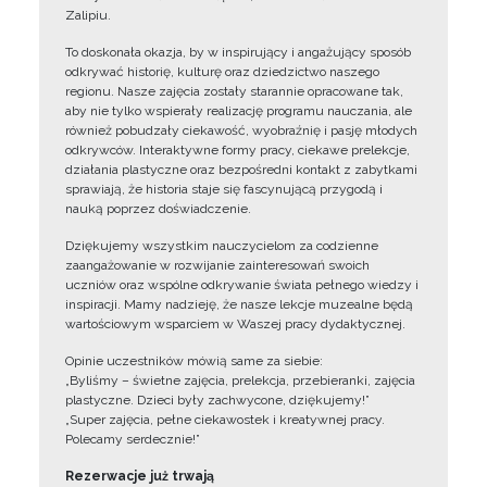
Zalipiu.
To doskonała okazja, by w inspirujący i angażujący sposób
odkrywać historię, kulturę oraz dziedzictwo naszego
regionu. Nasze zajęcia zostały starannie opracowane tak,
aby nie tylko wspierały realizację programu nauczania, ale
również pobudzały ciekawość, wyobraźnię i pasję młodych
odkrywców. Interaktywne formy pracy, ciekawe prelekcje,
działania plastyczne oraz bezpośredni kontakt z zabytkami
sprawiają, że historia staje się fascynującą przygodą i
nauką poprzez doświadczenie.
Dziękujemy wszystkim nauczycielom za codzienne
zaangażowanie w rozwijanie zainteresowań swoich
uczniów oraz wspólne odkrywanie świata pełnego wiedzy i
inspiracji. Mamy nadzieję, że nasze lekcje muzealne będą
wartościowym wsparciem w Waszej pracy dydaktycznej.
Opinie uczestników mówią same za siebie:
„Byliśmy – świetne zajęcia, prelekcja, przebieranki, zajęcia
plastyczne. Dzieci były zachwycone, dziękujemy!”
„Super zajęcia, pełne ciekawostek i kreatywnej pracy.
Polecamy serdecznie!”
Rezerwacje już trwają