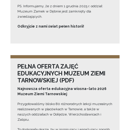
PS. Informujemy, że z dniem 1 grudnia 2025 r. oddział
Muzeum Zamek w Dębnie jest zamknięty dla
zwiedzających.
Odkryjcie z nami świat pełen historii!
PEŁNA OFERTA ZAJĘĆ
EDUKACYJNYCH MUZEUM ZIEMI
TARNOWSKIEJ (PDF)
Najnowsza oferta edukacyjna wiosna–lato 2026
Muzeum Ziemi Tarnowskiej
Przygotowaliśmy blisko 80 różnorodnych lekcji muzealnych
realizowanych w placówkach w Tarnowie, a także w
naszych oddziałach w Dołędze, Wierzchosławicach i
Zalipiu.
To doskonała okazja, by w inspirujący i angażujący sposób