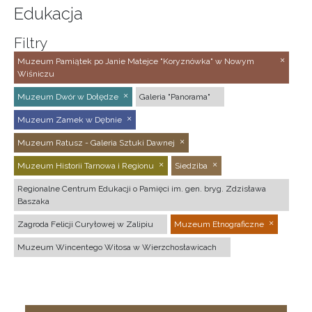
Edukacja
Filtry
Muzeum Pamiątek po Janie Matejce "Koryznówka" w Nowym
Wiśniczu
Muzeum Dwór w Dołędze
Galeria "Panorama"
Muzeum Zamek w Dębnie
Muzeum Ratusz - Galeria Sztuki Dawnej
Muzeum Historii Tarnowa i Regionu
Siedziba
Regionalne Centrum Edukacji o Pamięci im. gen. bryg. Zdzisława
Baszaka
Zagroda Felicji Curyłowej w Zalipiu
Muzeum Etnograficzne
Muzeum Wincentego Witosa w Wierzchosławicach