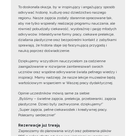
To doskonała okazja, by w inspirujący i angażujący sposób
odkrywać historię, kulturę oraz dziedzictwo naszego
regionu. Nasze zajęcia zostały starannie opracowane tak,
aby nie tylko wspierały realizację programu nauczania, ale
również pobudzały ciekawość, wyobraźnię i pasję młodych
odkrywców. Interaktywne formy pracy, ciekawe prelekcje,
działania plastyczne oraz bezpośredni kontakt z zabytkami
sprawiają, że historia staje się fascynującą przygodą i
nauką poprzez doświadczenie.
Dziękujemy wszystkim nauczycielom za codzienne
zaangażowanie w rozwijanie zainteresowań swoich
uczniów oraz wspólne odkrywanie świata pełnego wiedzy i
inspiracji. Mamy nadzieję, że nasze lekcje muzealne będą
wartościowym wsparciem w Waszej pracy dydaktycznej.
Opinie uczestników mówią same za siebie:
„Byliśmy – świetne zajęcia, prelekcja, przebieranki, zajęcia
plastyczne. Dzieci były zachwycone, dziękujemy!”
„Super zajęcia, pełne ciekawostek i kreatywnej pracy.
Polecamy serdecznie!”
Rezerwacje już trwają
Zapraszamy do planowania wizyt oraz pobierania plików