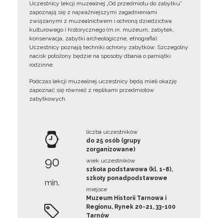
Uczestnicy lekcji muzealnej „Od przedmiotu do zabytku”
zapoznają się z najważniejszymi zagadnieniami
związanymi z muzealnictwem i ochroną dziedzictwa
kulturowego i historycznego (m.in. muzeum, zabytek,
konserwacja, zabytki archeologiczne, etnografia).
Uczestnicy poznają techniki ochrony zabytków. Szczególny
nacisk położony będzie na sposoby dbania o pamiątki
rodzinne.
Podczas lekcji muzealnej uczestnicy będą mieli okazję
zapoznać się również z replikami przedmiotów
zabytkowych.
liczba uczestników
do 25 osób (grupy
zorganizowane)
90
wiek uczestników
szkoła podstawowa (kl. 1-8),
szkoły ponadpodstawowe
min.
miejsce
Muzeum Historii Tarnowa i
Regionu, Rynek 20-21, 33-100
Tarnów