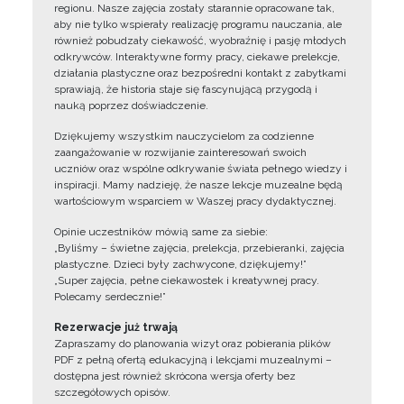
regionu. Nasze zajęcia zostały starannie opracowane tak,
aby nie tylko wspierały realizację programu nauczania, ale
również pobudzały ciekawość, wyobraźnię i pasję młodych
odkrywców. Interaktywne formy pracy, ciekawe prelekcje,
działania plastyczne oraz bezpośredni kontakt z zabytkami
sprawiają, że historia staje się fascynującą przygodą i
nauką poprzez doświadczenie.
Dziękujemy wszystkim nauczycielom za codzienne
zaangażowanie w rozwijanie zainteresowań swoich
uczniów oraz wspólne odkrywanie świata pełnego wiedzy i
inspiracji. Mamy nadzieję, że nasze lekcje muzealne będą
wartościowym wsparciem w Waszej pracy dydaktycznej.
Opinie uczestników mówią same za siebie:
„Byliśmy – świetne zajęcia, prelekcja, przebieranki, zajęcia
plastyczne. Dzieci były zachwycone, dziękujemy!”
„Super zajęcia, pełne ciekawostek i kreatywnej pracy.
Polecamy serdecznie!”
Rezerwacje już trwają
Zapraszamy do planowania wizyt oraz pobierania plików
PDF z pełną ofertą edukacyjną i lekcjami muzealnymi –
dostępna jest również skrócona wersja oferty bez
szczegółowych opisów.