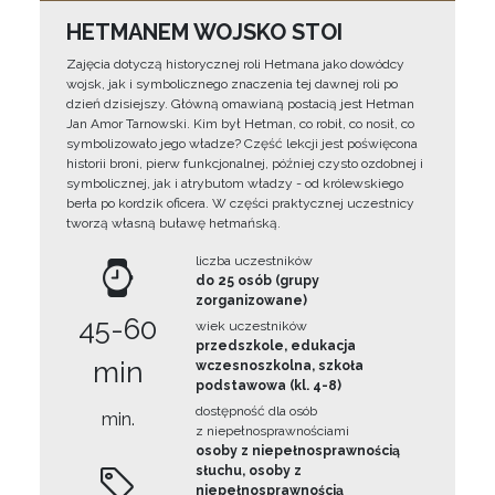
HETMANEM WOJSKO STOI
Zajęcia dotyczą historycznej roli Hetmana jako dowódcy
wojsk, jak i symbolicznego znaczenia tej dawnej roli po
dzień dzisiejszy. Główną omawianą postacią jest Hetman
Jan Amor Tarnowski. Kim był Hetman, co robił, co nosił, co
symbolizowało jego władze? Część lekcji jest poświęcona
historii broni, pierw funkcjonalnej, później czysto ozdobnej i
symbolicznej, jak i atrybutom władzy - od królewskiego
berła po kordzik oficera. W części praktycznej uczestnicy
tworzą własną buławę hetmańską.
liczba uczestników
do 25 osób (grupy
zorganizowane)
45-60
wiek uczestników
przedszkole, edukacja
min
wczesnoszkolna, szkoła
podstawowa (kl. 4-8)
dostępność dla osób
min.
z niepełnosprawnościami
osoby z niepełnosprawnością
słuchu, osoby z
niepełnosprawnością