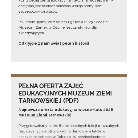
PDF z pełną ofertą edukacyjną i lekcjami muzealnymi –
dostępna jest również skrócona wersja oferty bez
szczegółowych opisów.
PS. Informujemy, że z dniem 1 grudnia 2025 r. oddział
Muzeum Zamek w Dębnie jest zamknięty dla
zwiedzających.
Odkryjcie z nami świat pełen historii!
PEŁNA OFERTA ZAJĘĆ
EDUKACYJNYCH MUZEUM ZIEMI
TARNOWSKIEJ (PDF)
Najnowsza oferta edukacyjna wiosna–lato 2026
Muzeum Ziemi Tarnowskiej
Przygotowaliśmy blisko 80 różnorodnych lekcji muzealnych
realizowanych w placówkach w Tarnowie, a także w
naszych oddziałach w Dołędze, Wierzchosławicach i