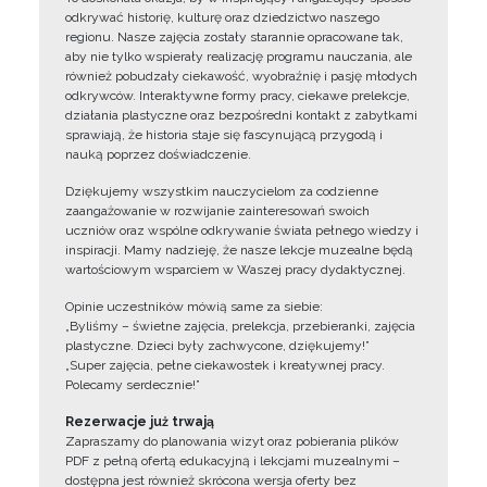
odkrywać historię, kulturę oraz dziedzictwo naszego
regionu. Nasze zajęcia zostały starannie opracowane tak,
aby nie tylko wspierały realizację programu nauczania, ale
również pobudzały ciekawość, wyobraźnię i pasję młodych
odkrywców. Interaktywne formy pracy, ciekawe prelekcje,
działania plastyczne oraz bezpośredni kontakt z zabytkami
sprawiają, że historia staje się fascynującą przygodą i
nauką poprzez doświadczenie.
Dziękujemy wszystkim nauczycielom za codzienne
zaangażowanie w rozwijanie zainteresowań swoich
uczniów oraz wspólne odkrywanie świata pełnego wiedzy i
inspiracji. Mamy nadzieję, że nasze lekcje muzealne będą
wartościowym wsparciem w Waszej pracy dydaktycznej.
Opinie uczestników mówią same za siebie:
„Byliśmy – świetne zajęcia, prelekcja, przebieranki, zajęcia
plastyczne. Dzieci były zachwycone, dziękujemy!”
„Super zajęcia, pełne ciekawostek i kreatywnej pracy.
Polecamy serdecznie!”
Rezerwacje już trwają
Zapraszamy do planowania wizyt oraz pobierania plików
PDF z pełną ofertą edukacyjną i lekcjami muzealnymi –
dostępna jest również skrócona wersja oferty bez