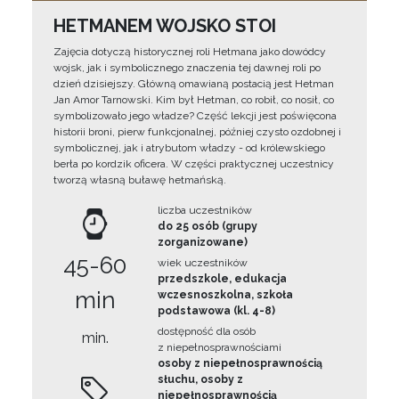
HETMANEM WOJSKO STOI
Zajęcia dotyczą historycznej roli Hetmana jako dowódcy
wojsk, jak i symbolicznego znaczenia tej dawnej roli po
dzień dzisiejszy. Główną omawianą postacią jest Hetman
Jan Amor Tarnowski. Kim był Hetman, co robił, co nosił, co
symbolizowało jego władze? Część lekcji jest poświęcona
historii broni, pierw funkcjonalnej, później czysto ozdobnej i
symbolicznej, jak i atrybutom władzy - od królewskiego
berła po kordzik oficera. W części praktycznej uczestnicy
tworzą własną buławę hetmańską.
liczba uczestników
do 25 osób (grupy
zorganizowane)
45-60
wiek uczestników
przedszkole, edukacja
min
wczesnoszkolna, szkoła
podstawowa (kl. 4-8)
dostępność dla osób
min.
z niepełnosprawnościami
osoby z niepełnosprawnością
słuchu, osoby z
niepełnosprawnością