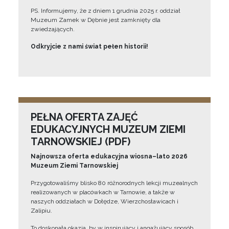
PS. Informujemy, że z dniem 1 grudnia 2025 r. oddział
Muzeum Zamek w Dębnie jest zamknięty dla
zwiedzających.
Odkryjcie z nami świat pełen historii!
PEŁNA OFERTA ZAJĘĆ
EDUKACYJNYCH MUZEUM ZIEMI
TARNOWSKIEJ (PDF)
Najnowsza oferta edukacyjna wiosna–lato 2026
Muzeum Ziemi Tarnowskiej
Przygotowaliśmy blisko 80 różnorodnych lekcji muzealnych
realizowanych w placówkach w Tarnowie, a także w
naszych oddziałach w Dołędze, Wierzchosławicach i
Zalipiu.
To doskonała okazja, by w inspirujący i angażujący sposób