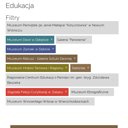
Edukacja
Filtry
Muzeum Pamiątek po Janie Matejce "Koryznówka" w Nowym
Wiśniczu
Muzeum Dwór w Dołędze
Galeria "Panorama"
Muzeum Zamek w Dębnie
Muzeum Ratusz - Galeria Sztuki Dawnej
Muzeum Historii Tarnowa i Regionu
Siedziba
Regionalne Centrum Edukacji o Pamięci im. gen. bryg. Zdzisława
Baszaka
Zagroda Felicji Curyłowej w Zalipiu
Muzeum Etnograficzne
Muzeum Wincentego Witosa w Wierzchosławicach