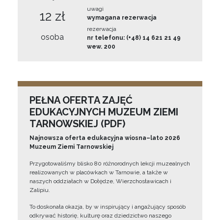
uwagi
12 zł
wymagana rezerwacja
rezerwacja
osoba
nr telefonu: (+48) 14 621 21 49
wew. 200
PEŁNA OFERTA ZAJĘĆ
EDUKACYJNYCH MUZEUM ZIEMI
TARNOWSKIEJ (PDF)
Najnowsza oferta edukacyjna wiosna–lato 2026
Muzeum Ziemi Tarnowskiej
Przygotowaliśmy blisko 80 różnorodnych lekcji muzealnych
realizowanych w placówkach w Tarnowie, a także w
naszych oddziałach w Dołędze, Wierzchosławicach i
Zalipiu.
To doskonała okazja, by w inspirujący i angażujący sposób
odkrywać historię, kulturę oraz dziedzictwo naszego