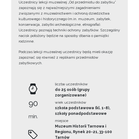
Uczestnicy lekcji muzealnej „Od przedmiotu do zabytku”
zapoznają się z najważniejszymi zagadnieniami
związanymi z muzealnictwem i ochroną dziedzictwa
kulturowego i historycznego (m.in. muzeum, zabytek,
konserwacja, zabytki archeologiczne, etnografia).
Uczestnicy poznają techniki ochrony zabytków. Szczególny
nacisk położony będzie na sposoby dbania o pamiątki
rodzinne.
Podczas lekcji muzealnej uczestnicy będą mieli okazję
zapoznać się również z replikami przedmiotów
zabytkowych.
liczba uczestników
do 25 osób (grupy
zorganizowane)
90
wiek uczestników
szkoła podstawowa (kl. 1-8),
szkoły ponadpodstawowe
min.
miejsce
Muzeum Historii Tarnowa i
Regionu, Rynek 20-21, 33-100
Tarnów