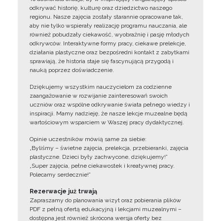
odkrywać historię, kulturę oraz dziedzictwo naszego
regionu. Nasze zajęcia zostały starannie opracowane tak,
aby nie tylko wspierały realizację programu nauczania, ale
również pobudzały ciekawość, wyobraźnię i pasję młodych
odkrywców. Interaktywne formy pracy, ciekawe prelekcje,
działania plastyczne oraz bezpośredni kontakt z zabytkami
sprawiają, że historia staje się fascynującą przygodą i
nauką poprzez doświadczenie.
Dziękujemy wszystkim nauczycielom za codzienne
zaangażowanie w rozwijanie zainteresowań swoich
uczniów oraz wspólne odkrywanie świata pełnego wiedzy i
inspiracji. Mamy nadzieję, że nasze lekcje muzealne będą
wartościowym wsparciem w Waszej pracy dydaktycznej.
Opinie uczestników mówią same za siebie:
„Byliśmy – świetne zajęcia, prelekcja, przebieranki, zajęcia
plastyczne. Dzieci były zachwycone, dziękujemy!”
„Super zajęcia, pełne ciekawostek i kreatywnej pracy.
Polecamy serdecznie!”
Rezerwacje już trwają
Zapraszamy do planowania wizyt oraz pobierania plików
PDF z pełną ofertą edukacyjną i lekcjami muzealnymi –
dostępna jest również skrócona wersja oferty bez