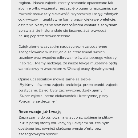
regionu. Nasze zajęcia zostały starannie opracowane tak,
aby nie tylko wspierały realizację programu nauczania, ale
również pobudzały ciekawość, wyobraźnię i pasję młodych
odkrywców. Interaktywne formy pracy, ciekawe prelekcje,
działania plastyczne oraz bezpośredni kontakt z zabytkami
sprawiają, że historia staje się fascynującą przygodą i
nauką poprzez doświadczenie.
Dziękujemy wszystkim nauczycielom za codzienne
zaangażowanie w rozwijanie zainteresowań swoich
uczniów oraz wspólne odkrywanie świata pełnego wiedzy i
inspiracji. Mamy nadzieję, że nasze lekcje muzealne będą
wartościowym wsparciem w Waszej pracy dydaktycznej.
Opinie uczestników mówią same za siebie:
„Byliśmy – świetne zajęcia, prelekcja, przebieranki, zajęcia
plastyczne. Dzieci były zachwycone, dziękujemy!”
„Super zajęcia, pełne ciekawostek i kreatywnej pracy.
Polecamy serdecznie!”
Rezerwacje już trwają
Zapraszamy do planowania wizyt oraz pobierania plików
PDF z pełną ofertą edukacyjną i lekcjami muzealnymi –
dostępna jest również skrócona wersja oferty bez
szczegółowych opisów.