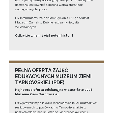
PDF z pełną ofertą edukacyjną i lekcjami muzealnymi –
dostępna jest również skrócona wersja oferty bez
szczegółowych opisów.
PS. Informujemy, że z dniem 1 grudnia 2025 r. oddział
Muzeum Zamek w Dębnie jest zamknięty dla
zwiedzających.
Odkryjcie z nami świat pełen historii!
PEŁNA OFERTA ZAJĘĆ
EDUKACYJNYCH MUZEUM ZIEMI
TARNOWSKIEJ (PDF)
Najnowsza oferta edukacyjna wiosna–lato 2026
Muzeum Ziemi Tarnowskiej
Przygotowaliśmy blisko 80 różnorodnych lekcji muzealnych
realizowanych w placówkach w Tarnowie, a także w
naszych oddziałach w Dołędze, Wierzchosławicach i