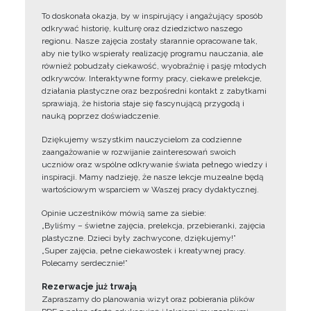
To doskonała okazja, by w inspirujący i angażujący sposób
odkrywać historię, kulturę oraz dziedzictwo naszego
regionu. Nasze zajęcia zostały starannie opracowane tak,
aby nie tylko wspierały realizację programu nauczania, ale
również pobudzały ciekawość, wyobraźnię i pasję młodych
odkrywców. Interaktywne formy pracy, ciekawe prelekcje,
działania plastyczne oraz bezpośredni kontakt z zabytkami
sprawiają, że historia staje się fascynującą przygodą i
nauką poprzez doświadczenie.
Dziękujemy wszystkim nauczycielom za codzienne
zaangażowanie w rozwijanie zainteresowań swoich
uczniów oraz wspólne odkrywanie świata pełnego wiedzy i
inspiracji. Mamy nadzieję, że nasze lekcje muzealne będą
wartościowym wsparciem w Waszej pracy dydaktycznej.
Opinie uczestników mówią same za siebie:
„Byliśmy – świetne zajęcia, prelekcja, przebieranki, zajęcia
plastyczne. Dzieci były zachwycone, dziękujemy!”
„Super zajęcia, pełne ciekawostek i kreatywnej pracy.
Polecamy serdecznie!”
Rezerwacje już trwają
Zapraszamy do planowania wizyt oraz pobierania plików