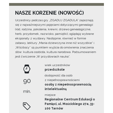
NASZE KORZENIE (NOWOŚĆ)
Uczestnicy podczas gry „ZGADUJ ZGADULA” zapoznają
się z najważniejszymi pojęciami dotyczącymi genealogii
(ród, rodzina, pokolenia, krewni, drzewo genealogiczne,
herb, przydomek, nazwisko, pamiątki), oglądają wybrane
eksponaty z wystawy. Następnie, również w formie
zabawy, lektury „Mania dziewczyna inne niż wszystkie” i
„Wścibscy” są punktem wyjścia do omówienia znaczenia
słów: kultura osobista, kultura narodowa. Podsumowaniem
jest ćwiczenie „W przysłowiach nauka”.
wiek uczestników
przedszkole
dostępność dla osób
90
z niepełnosprawnościami
osoby z niepełnosprawnością
intelektualną
min.
miejsce
Regionalne Centrum Edukacji o
Pamięci, ul. Mościckiego 27a, 33-
100 Tarnów