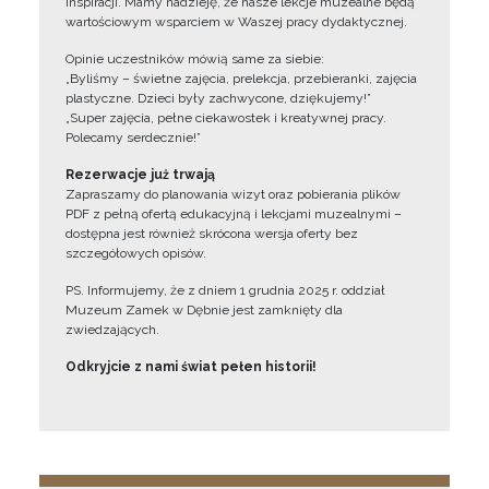
inspiracji. Mamy nadzieję, że nasze lekcje muzealne będą
wartościowym wsparciem w Waszej pracy dydaktycznej.
Opinie uczestników mówią same za siebie:
„Byliśmy – świetne zajęcia, prelekcja, przebieranki, zajęcia
plastyczne. Dzieci były zachwycone, dziękujemy!”
„Super zajęcia, pełne ciekawostek i kreatywnej pracy.
Polecamy serdecznie!”
Rezerwacje już trwają
Zapraszamy do planowania wizyt oraz pobierania plików
PDF z pełną ofertą edukacyjną i lekcjami muzealnymi –
dostępna jest również skrócona wersja oferty bez
szczegółowych opisów.
PS. Informujemy, że z dniem 1 grudnia 2025 r. oddział
Muzeum Zamek w Dębnie jest zamknięty dla
zwiedzających.
Odkryjcie z nami świat pełen historii!