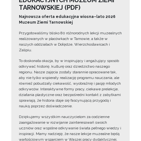
EDUKACYJNYCH MUZEUM ZIEMI
TARNOWSKIEJ (PDF)
Najnowsza oferta edukacyjna wiosna–lato 2026
Muzeum Ziemi Tarnowskiej
Przygotowaliśmy blisko 80 różnorodnych lekcji muzealnych
realizowanych w placówkach w Tarnowie, a także w
naszych oddziałach w Dołędze, Wierzchosławicach i
Zalipiu.
To doskonała okazja, by w inspirujący i angażujący sposób
odkrywać historię, kulturę oraz dziedzictwo naszego
regionu. Nasze zajęcia zostały starannie opracowane tak,
aby nie tylko wspierały realizację programu nauczania, ale
również pobudzały ciekawość, wyobraźnię i pasję młodych
odkrywców. Interaktywne formy pracy, ciekawe prelekcje,
działania plastyczne oraz bezpośredni kontakt z zabytkami
sprawiają, że historia staje się fascynującą przygodą i
nauką poprzez doświadczenie.
Dziękujemy wszystkim nauczycielom za codzienne
zaangażowanie w rozwijanie zainteresowań swoich
uczniów oraz wspólne odkrywanie świata pełnego wiedzy i
inspiracji. Mamy nadzieję, że nasze lekcje muzealne będą
wartościowym wsparciem w Waszej pracy dydaktycznej.