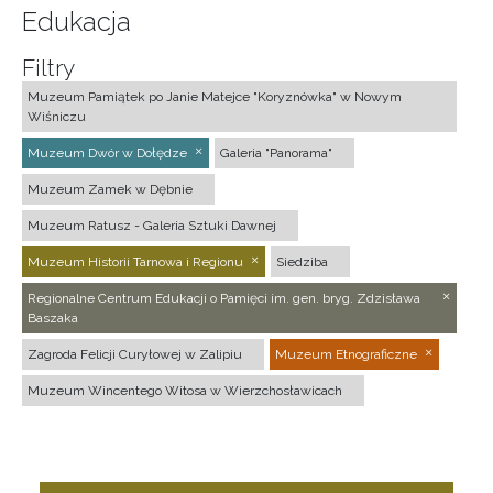
Edukacja
Filtry
Muzeum Pamiątek po Janie Matejce "Koryznówka" w Nowym
Wiśniczu
Muzeum Dwór w Dołędze
Galeria "Panorama"
Muzeum Zamek w Dębnie
Muzeum Ratusz - Galeria Sztuki Dawnej
Muzeum Historii Tarnowa i Regionu
Siedziba
Regionalne Centrum Edukacji o Pamięci im. gen. bryg. Zdzisława
Baszaka
Zagroda Felicji Curyłowej w Zalipiu
Muzeum Etnograficzne
Muzeum Wincentego Witosa w Wierzchosławicach