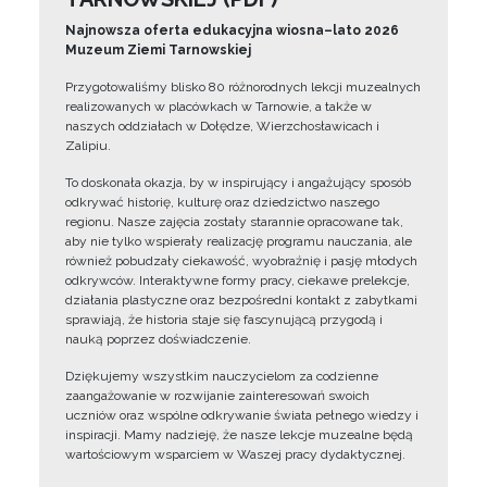
Najnowsza oferta edukacyjna wiosna–lato 2026
Muzeum Ziemi Tarnowskiej
Przygotowaliśmy blisko 80 różnorodnych lekcji muzealnych
realizowanych w placówkach w Tarnowie, a także w
naszych oddziałach w Dołędze, Wierzchosławicach i
Zalipiu.
To doskonała okazja, by w inspirujący i angażujący sposób
odkrywać historię, kulturę oraz dziedzictwo naszego
regionu. Nasze zajęcia zostały starannie opracowane tak,
aby nie tylko wspierały realizację programu nauczania, ale
również pobudzały ciekawość, wyobraźnię i pasję młodych
odkrywców. Interaktywne formy pracy, ciekawe prelekcje,
działania plastyczne oraz bezpośredni kontakt z zabytkami
sprawiają, że historia staje się fascynującą przygodą i
nauką poprzez doświadczenie.
Dziękujemy wszystkim nauczycielom za codzienne
zaangażowanie w rozwijanie zainteresowań swoich
uczniów oraz wspólne odkrywanie świata pełnego wiedzy i
inspiracji. Mamy nadzieję, że nasze lekcje muzealne będą
wartościowym wsparciem w Waszej pracy dydaktycznej.