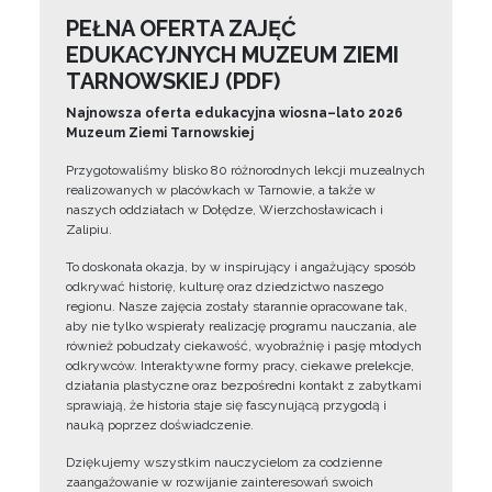
PEŁNA OFERTA ZAJĘĆ
EDUKACYJNYCH MUZEUM ZIEMI
TARNOWSKIEJ (PDF)
Najnowsza oferta edukacyjna wiosna–lato 2026
Muzeum Ziemi Tarnowskiej
Przygotowaliśmy blisko 80 różnorodnych lekcji muzealnych
realizowanych w placówkach w Tarnowie, a także w
naszych oddziałach w Dołędze, Wierzchosławicach i
Zalipiu.
To doskonała okazja, by w inspirujący i angażujący sposób
odkrywać historię, kulturę oraz dziedzictwo naszego
regionu. Nasze zajęcia zostały starannie opracowane tak,
aby nie tylko wspierały realizację programu nauczania, ale
również pobudzały ciekawość, wyobraźnię i pasję młodych
odkrywców. Interaktywne formy pracy, ciekawe prelekcje,
działania plastyczne oraz bezpośredni kontakt z zabytkami
sprawiają, że historia staje się fascynującą przygodą i
nauką poprzez doświadczenie.
Dziękujemy wszystkim nauczycielom za codzienne
zaangażowanie w rozwijanie zainteresowań swoich