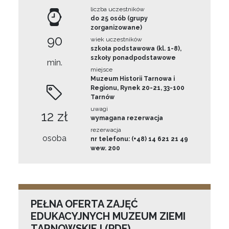
liczba uczestników
do 25 osób (grupy
zorganizowane)
90
wiek uczestników
szkoła podstawowa (kl. 1-8),
szkoły ponadpodstawowe
min.
miejsce
Muzeum Historii Tarnowa i
Regionu, Rynek 20-21, 33-100
Tarnów
uwagi
12 zł
wymagana rezerwacja
rezerwacja
osoba
nr telefonu: (+48) 14 621 21 49
wew. 200
PEŁNA OFERTA ZAJĘĆ
EDUKACYJNYCH MUZEUM ZIEMI
TARNOWSKIEJ (PDF)