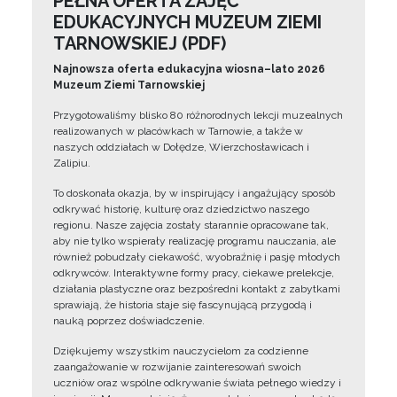
PEŁNA OFERTA ZAJĘĆ
EDUKACYJNYCH MUZEUM ZIEMI
TARNOWSKIEJ (PDF)
Najnowsza oferta edukacyjna wiosna–lato 2026
Muzeum Ziemi Tarnowskiej
Przygotowaliśmy blisko 80 różnorodnych lekcji muzealnych
realizowanych w placówkach w Tarnowie, a także w
naszych oddziałach w Dołędze, Wierzchosławicach i
Zalipiu.
To doskonała okazja, by w inspirujący i angażujący sposób
odkrywać historię, kulturę oraz dziedzictwo naszego
regionu. Nasze zajęcia zostały starannie opracowane tak,
aby nie tylko wspierały realizację programu nauczania, ale
również pobudzały ciekawość, wyobraźnię i pasję młodych
odkrywców. Interaktywne formy pracy, ciekawe prelekcje,
działania plastyczne oraz bezpośredni kontakt z zabytkami
sprawiają, że historia staje się fascynującą przygodą i
nauką poprzez doświadczenie.
Dziękujemy wszystkim nauczycielom za codzienne
zaangażowanie w rozwijanie zainteresowań swoich
uczniów oraz wspólne odkrywanie świata pełnego wiedzy i