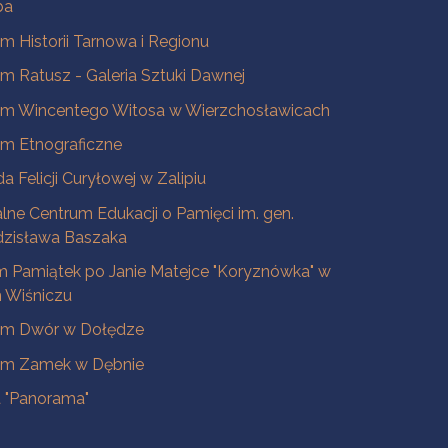
ba
 Historii Tarnowa i Regionu
 Ratusz - Galeria Sztuki Dawnej
m Wincentego Witosa w Wierzchosławicach
m Etnograficzne
a Felicji Curyłowej w Zalipiu
lne Centrum Edukacji o Pamięci im. gen.
dzisława Baszaka
 Pamiątek po Janie Matejce "Koryznówka" w
Wiśniczu
m Dwór w Dołędze
m Zamek w Dębnie
a "Panorama"