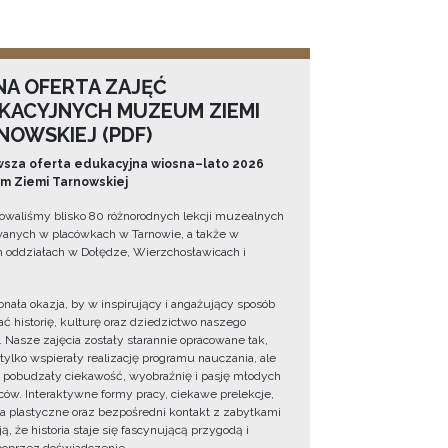
NA OFERTA ZAJĘĆ
KACYJNYCH MUZEUM ZIEMI
NOWSKIEJ (PDF)
sza oferta edukacyjna wiosna–lato 2026
 Ziemi Tarnowskiej
owaliśmy blisko 80 różnorodnych lekcji muzealnych
wanych w placówkach w Tarnowie, a także w
 oddziałach w Dołędze, Wierzchosławicach i
onała okazja, by w inspirujący i angażujący sposób
ć historię, kulturę oraz dziedzictwo naszego
. Nasze zajęcia zostały starannie opracowane tak,
 tylko wspierały realizację programu nauczania, ale
 pobudzały ciekawość, wyobraźnię i pasję młodych
ów. Interaktywne formy pracy, ciekawe prelekcje,
ia plastyczne oraz bezpośredni kontakt z zabytkami
ą, że historia staje się fascynującą przygodą i