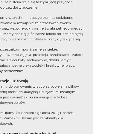
ą, że historia staje się fascynującą przygodą i
oprzez doświadczenie.
jemy wszystkim nauczycielom za codzienne
owanie w rozwijanie zainteresowań swoich
 oraz wspólne odkrywanie świata pełnego wiedzy i
cji. Mamy nadzieję, że nasze lekcje muzealne będą
iowym wsparciem w Waszej pracy dydaktycznej.
uczestników mówią same za siebie:
 – świetne zajęcia, prelekcja, przebieranki, zajęcia
zne. Dzieci były zachwycone, dziękujemy!”
zajęcia, pełne ciekawostek i kreatywnej pracy.
y serdecznie!”
acje już trwają
amy do planowania wizyt oraz pobierania plików
ełną ofertą edukacyjną i lekcjami muzealnymi –
a jest również skrócona wersja oferty bez
łowych opisów.
ormujemy, że z dniem 1 grudnia 2025 r. oddział
 Zamek w Dębnie jest zamknięty dla
jących.
ie z nami świat pełen historii!