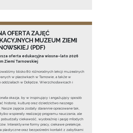
NA OFERTA ZAJĘĆ
KACYJNYCH MUZEUM ZIEMI
NOWSKIEJ (PDF)
sza oferta edukacyjna wiosna–lato 2026
 Ziemi Tarnowskiej
owaliśmy blisko 80 różnorodnych lekcji muzealnych
wanych w placówkach w Tarnowie, a także w
 oddziałach w Dołędze, Wierzchosławicach i
onała okazja, by w inspirujący i angażujący sposób
ć historię, kulturę oraz dziedzictwo naszego
. Nasze zajęcia zostały starannie opracowane tak,
 tylko wspierały realizację programu nauczania, ale
 pobudzały ciekawość, wyobraźnię i pasję młodych
ów. Interaktywne formy pracy, ciekawe prelekcje,
ia plastyczne oraz bezpośredni kontakt z zabytkami