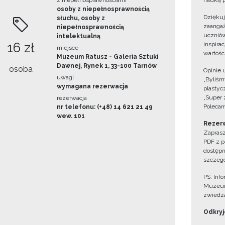
z niepełnosprawnościami
nauką p
osoby z niepełnosprawnością
Dzięku
słuchu, osoby z
zaangaż
niepełnosprawnością
uczniów
intelektualną
16 zł
inspira
miejsce
wartośc
Muzeum Ratusz - Galeria Sztuki
Dawnej, Rynek 1, 33-100 Tarnów
osoba
Opinie 
uwagi
„Byliśmy
wymagana rezerwacja
plastyc
„Super 
rezerwacja
Polecam
nr telefonu: (+48) 14 621 21 49
wew. 101
Rezerw
Zaprasz
PDF z p
dostępn
szczegó
PS. Inf
Muzeum
zwiedza
Odkryjc