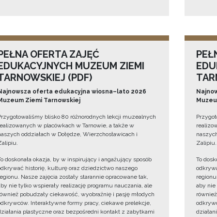
PEŁNA OFERTA ZAJĘĆ
PEŁ
EDUKACYJNYCH MUZEUM ZIEMI
EDU
TARNOWSKIEJ (PDF)
TAR
Najnowsza oferta edukacyjna wiosna–lato 2026
Najnow
Muzeum Ziemi Tarnowskiej
Muzeum
Przygotowaliśmy blisko 80 różnorodnych lekcji muzealnych
Przygot
realizowanych w placówkach w Tarnowie, a także w
realizo
naszych oddziałach w Dołędze, Wierzchosławicach i
naszych
Zalipiu.
Zalipiu.
To doskonała okazja, by w inspirujący i angażujący sposób
To dosk
odkrywać historię, kulturę oraz dziedzictwo naszego
odkrywa
regionu. Nasze zajęcia zostały starannie opracowane tak,
regionu
aby nie tylko wspierały realizację programu nauczania, ale
aby nie
również pobudzały ciekawość, wyobraźnię i pasję młodych
również
odkrywców. Interaktywne formy pracy, ciekawe prelekcje,
odkrywc
działania plastyczne oraz bezpośredni kontakt z zabytkami
działan