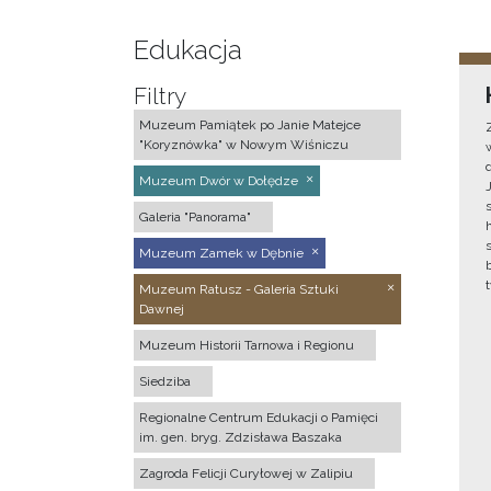
Edukacja
Filtry
Muzeum Pamiątek po Janie Matejce
"Koryznówka" w Nowym Wiśniczu
Muzeum Dwór w Dołędze
Galeria "Panorama"
Muzeum Zamek w Dębnie
Muzeum Ratusz - Galeria Sztuki
Dawnej
Muzeum Historii Tarnowa i Regionu
Siedziba
Regionalne Centrum Edukacji o Pamięci
im. gen. bryg. Zdzisława Baszaka
Zagroda Felicji Curyłowej w Zalipiu