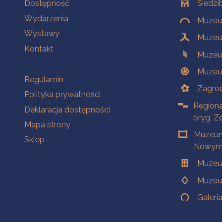
Na skróty
Oddziały
Dostępność
Siedzi
Wydarzenia
Muzeum
Wystawy
Muzeum
Kontakt
Muzeu
Muzeu
Na skróty
Regulamin
Zagrod
Polityka prywatności
Regiona
Deklaracja dostępności
bryg. Z
Mapa strony
Muzeum
Sklep
Nowym 
Muzeu
Muzeu
Galeri