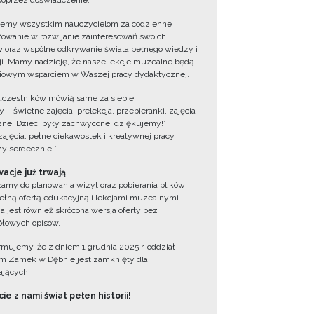
oprzez doświadczenie.
jemy wszystkim nauczycielom za codzienne
owanie w rozwijanie zainteresowań swoich
 oraz wspólne odkrywanie świata pełnego wiedzy i
cji. Mamy nadzieję, że nasze lekcje muzealne będą
iowym wsparciem w Waszej pracy dydaktycznej.
uczestników mówią same za siebie:
 – świetne zajęcia, prelekcja, przebieranki, zajęcia
zne. Dzieci były zachwycone, dziękujemy!”
zajęcia, pełne ciekawostek i kreatywnej pracy.
y serdecznie!”
acje już trwają
amy do planowania wizyt oraz pobierania plików
ełną ofertą edukacyjną i lekcjami muzealnymi –
a jest również skrócona wersja oferty bez
łowych opisów.
ormujemy, że z dniem 1 grudnia 2025 r. oddział
 Zamek w Dębnie jest zamknięty dla
jących.
ie z nami świat pełen historii!