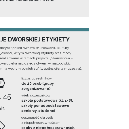
EJE DWORSKIEJ ETYKIETY
 dotyczące roli dworów w kreowaniu kultury
ajowości, w tym dworskiej etykiety oraz mody.
 realizowane w ramach projektu „Skansenova –
wa opieka nad dziedzictwem w małopolskich
 na wolnym powietrzu” (wspólna oferta muzealna).
liczba uczestników
do 20 osób (grupy
zorganizowane)
. 45
wiek uczestników
szkoła podstawowa (kl. 4-8),
szkoły ponadpodstawowe,
in.
seniorzy, studenci
dostępność dla osób
z niepełnosprawnościami
osoby z niepełnosprawnością