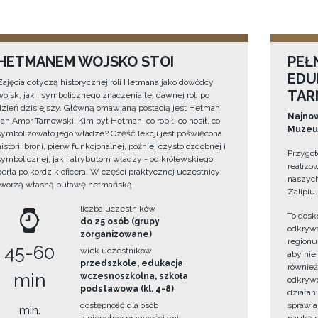
HETMANEM WOJSKO STOI
PEŁ
EDU
Zajęcia dotyczą historycznej roli Hetmana jako dowódcy
TAR
wojsk, jak i symbolicznego znaczenia tej dawnej roli po
dzień dzisiejszy. Główną omawianą postacią jest Hetman
Najnow
Jan Amor Tarnowski. Kim był Hetman, co robił, co nosił, co
Muzeum
symbolizowało jego władze? Część lekcji jest poświęcona
historii broni, pierw funkcjonalnej, później czysto ozdobnej i
Przygot
symbolicznej, jak i atrybutom władzy - od królewskiego
realizo
berła po kordzik oficera. W części praktycznej uczestnicy
naszych
tworzą własną buławę hetmańską.
Zalipiu.
liczba uczestników
To dosk
do 25 osób (grupy
odkrywa
zorganizowane)
regionu
45-60
wiek uczestników
aby nie
przedszkole, edukacja
również
min
wczesnoszkolna, szkoła
odkrywc
podstawowa (kl. 4-8)
działan
dostępność dla osób
sprawiaj
min.