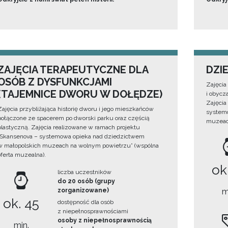
ZAJĘCIA TERAPEUTYCZNE DLA
DZI
OSÓB Z DYSFUNKCJAMI
Zajęcia
(TAJEMNICE DWORU W DOŁĘDZE)
i obycz
Zajęcia
Zajęcia przybliżająca historię dworu i jego mieszkańców
systemo
połączone ze spacerem po dworski parku oraz częścią
muzeach
plastyczną. Zajęcia realizowane w ramach projektu
„Skansenova – systemowa opieka nad dziedzictwem
w małopolskich muzeach na wolnym powietrzu” (wspólna
oferta muzealna).
ok
liczba uczestników
do 20 osób (grupy
zorganizowane)
m
ok. 45
dostępność dla osób
z niepełnosprawnościami
osoby z niepełnosprawnością
min.