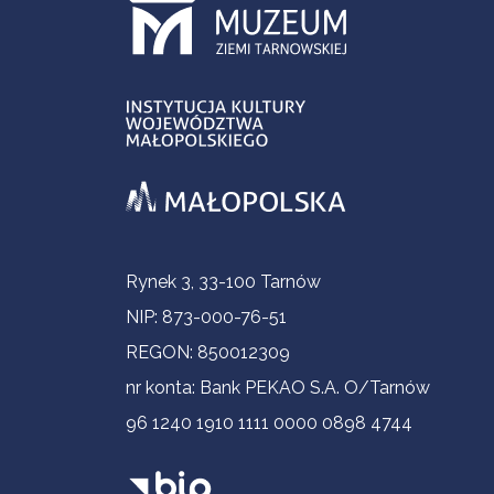
Informacje kontaktowe
Rynek 3, 33-100 Tarnów
NIP: 873-000-76-51
REGON: 850012309
nr konta: Bank PEKAO S.A. O/Tarnów
96 1240 1910 1111 0000 0898 4744