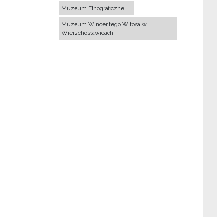
Muzeum Etnograficzne
Muzeum Wincentego Witosa w
Wierzchosławicach