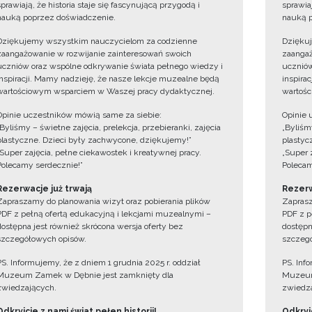
sprawiają, że historia staje się fascynującą przygodą i
sprawiaj
nauką poprzez doświadczenie.
nauką p
Dziękujemy wszystkim nauczycielom za codzienne
Dzięku
zaangażowanie w rozwijanie zainteresowań swoich
zaangaż
uczniów oraz wspólne odkrywanie świata pełnego wiedzy i
uczniów
inspiracji. Mamy nadzieję, że nasze lekcje muzealne będą
inspira
wartościowym wsparciem w Waszej pracy dydaktycznej.
wartośc
Opinie uczestników mówią same za siebie:
Opinie 
„Byliśmy – świetne zajęcia, prelekcja, przebieranki, zajęcia
„Byliśmy
plastyczne. Dzieci były zachwycone, dziękujemy!”
plastyc
„Super zajęcia, pełne ciekawostek i kreatywnej pracy.
„Super 
Polecamy serdecznie!”
Polecam
Rezerwacje już trwają
Rezerw
Zapraszamy do planowania wizyt oraz pobierania plików
Zaprasz
PDF z pełną ofertą edukacyjną i lekcjami muzealnymi –
PDF z p
dostępna jest również skrócona wersja oferty bez
dostępn
szczegółowych opisów.
szczegó
PS. Informujemy, że z dniem 1 grudnia 2025 r. oddział
PS. Inf
Muzeum Zamek w Dębnie jest zamknięty dla
Muzeum
zwiedzających.
zwiedza
Odkryjcie z nami świat pełen historii!
Odkryjc