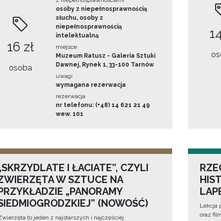
z niepełnosprawnościami
osoby z niepełnosprawnością
słuchu, osoby z
niepełnosprawnością
14
intelektualną
16 zł
miejsce
os
Muzeum Ratusz - Galeria Sztuki
Dawnej, Rynek 1, 33-100 Tarnów
osoba
uwagi
wymagana rezerwacja
rezerwacja
nr telefonu: (+48) 14 621 21 49
wew. 101
„SKRZYDLATE I ŁACIATE”, CZYLI
RZE
ZWIERZĘTA W SZTUCE NA
HIS
PRZYKŁADZIE „PANORAMY
LAP
SIEDMIOGRODZKIEJ” (NOWOŚĆ)
Lekcja 
oraz fi
Zwierzęta to jeden z najstarszych i najczęściej