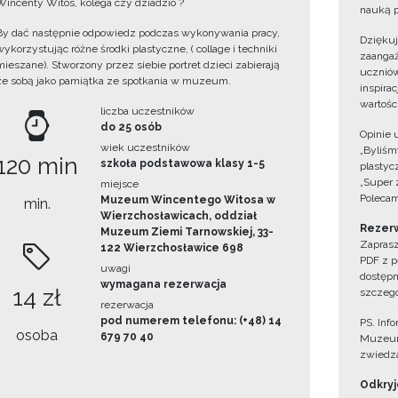
Wincenty Witos, kolega czy dziadzio ?
nauką p
By dać następnie odpowiedz podczas wykonywania pracy,
Dzięku
wykorzystując różne środki plastyczne, ( collage i techniki
zaangaż
mieszane). Stworzony przez siebie portret dzieci zabierają
uczniów
ze sobą jako pamiątka ze spotkania w muzeum.
inspira
wartośc
liczba uczestników
do 25 osób
Opinie 
wiek uczestników
„Byliśmy
120 min
szkoła podstawowa klasy 1-5
plastyc
„Super 
miejsce
Polecam
Muzeum Wincentego Witosa w
min.
Wierzchosławicach, oddział
Rezerw
Muzeum Ziemi Tarnowskiej, 33-
Zaprasz
122 Wierzchosławice 698
PDF z p
uwagi
dostępn
wymagana rezerwacja
14 zł
szczegó
rezerwacja
pod numerem telefonu: (+48) 14
PS. Inf
osoba
679 70 40
Muzeum
zwiedza
Odkryjc