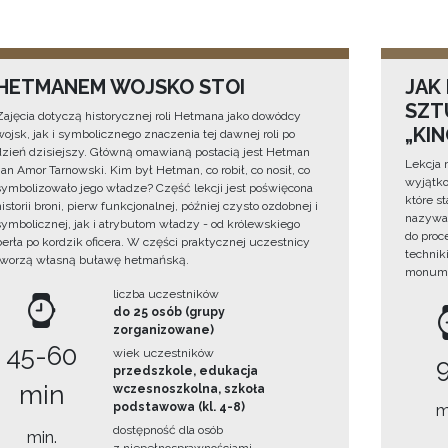
HETMANEM WOJSKO STOI
JAK
SZTU
Zajęcia dotyczą historycznej roli Hetmana jako dowódcy
„KI
wojsk, jak i symbolicznego znaczenia tej dawnej roli po
dzień dzisiejszy. Główną omawianą postacią jest Hetman
Lekcja 
Jan Amor Tarnowski. Kim był Hetman, co robił, co nosił, co
wyjątko
symbolizowało jego władze? Część lekcji jest poświęcona
które s
historii broni, pierw funkcjonalnej, później czysto ozdobnej i
nazywan
symbolicznej, jak i atrybutom władzy - od królewskiego
do proc
berła po kordzik oficera. W części praktycznej uczestnicy
technik
tworzą własną buławę hetmańską.
monume
liczba uczestników
do 25 osób (grupy
zorganizowane)
45-60
wiek uczestników
przedszkole, edukacja
min
wczesnoszkolna, szkoła
podstawowa (kl. 4-8)
m
dostępność dla osób
min.