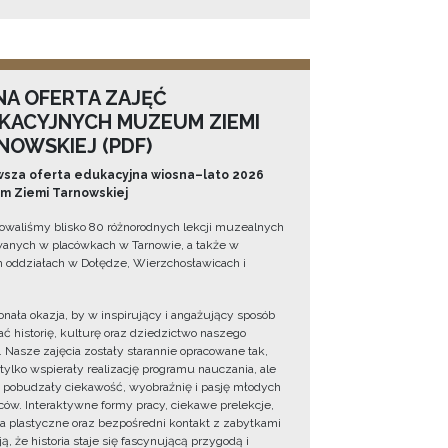
NA OFERTA ZAJĘĆ
KACYJNYCH MUZEUM ZIEMI
NOWSKIEJ (PDF)
sza oferta edukacyjna wiosna–lato 2026
 Ziemi Tarnowskiej
owaliśmy blisko 80 różnorodnych lekcji muzealnych
wanych w placówkach w Tarnowie, a także w
 oddziałach w Dołędze, Wierzchosławicach i
onała okazja, by w inspirujący i angażujący sposób
ć historię, kulturę oraz dziedzictwo naszego
. Nasze zajęcia zostały starannie opracowane tak,
 tylko wspierały realizację programu nauczania, ale
 pobudzały ciekawość, wyobraźnię i pasję młodych
ów. Interaktywne formy pracy, ciekawe prelekcje,
ia plastyczne oraz bezpośredni kontakt z zabytkami
ą, że historia staje się fascynującą przygodą i