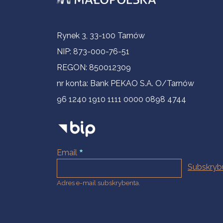
Informacje kontaktowe
Rynek 3, 33-100 Tarnów
NIP: 873-000-76-51
REGON: 850012309
nr konta: Bank PEKAO S.A. O/Tarnów
96 1240 1910 1111 0000 0898 4744
Email
Adres e-mail subskrybenta.