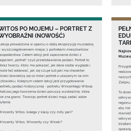
WITOS PO MOJEMU – PORTRET Z
PEŁ
WYOBRAŹNI (NOWOŚĆ)
EDU
TAR
Lekcja prowadzona w oparciu o stałą ekspozycję muzealną
z wyszczególnieniem miejsc z portretami mieszkańców
Najnow
gospodarstwa. Celem lekcji jest zapoznanie dzieci z
Muzeum
pojęciem „portret” czyli przedstawienie postaci. Portret to
obraz twarzy, który ma pokazać, jak dana osoba wygląda i
Przygot
może też oddawać, jak się czuje lub jaki ma charakter.
realizo
Dzieci dowiedzą się co mówi portret o ukazanym na nim
naszych
człowieku. Kolejnym celem lekcji jest przygotowanie
Zalipiu.
portretu postaci historycznej - portretu Wincentego Witosa.
Podczas jego tworzenia dzieci poruszą wyobraźnię, która
To dosk
nie zna granic. Tworząc portret dzieci mają zadać sobie
odkrywa
pytania:
regionu
aby nie
Wincenty Witos, kolega z klasy czy miły pan?
również
odkrywc
Wincenty Witos, Wincenty czy Wicek?
działan
sprawiaj