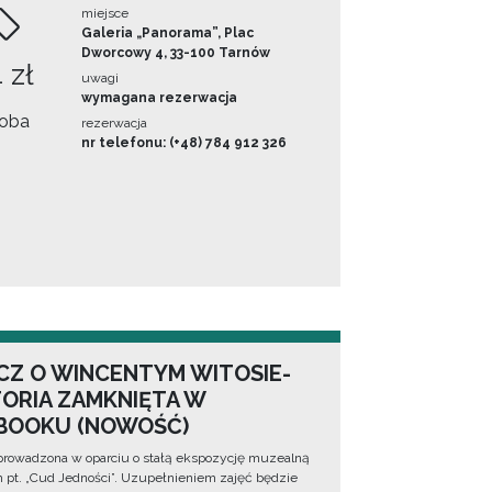
miejsce
Galeria „Panorama”, Plac
Dworcowy 4, 33-100 Tarnów
 zł
uwagi
wymagana rezerwacja
oba
rezerwacja
nr telefonu: (+48) 784 912 326
CZ O WINCENTYM WITOSIE-
TORIA ZAMKNIĘTA W
BOOKU (NOWOŚĆ)
prowadzona w oparciu o stałą ekspozycję muzealną
lm pt. „Cud Jedności”. Uzupełnieniem zajęć będzie