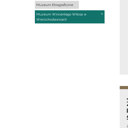
Muzeum Etnograficzne
Muzeum Wincentego Witosa w
Wierzchosławicach