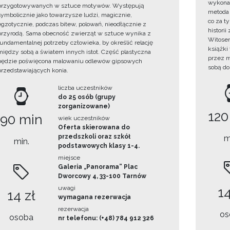
wykonan
przygotowywanych w sztuce motywów. Występują
metoda 
symbolicznie jako towarzysze ludzi, magicznie,
co za t
egzotycznie, podczas bitew, polowań, nieodłącznie z
histori
przyrodą. Sama obecność zwierząt w sztuce wynika z
Witosem
fundamentalnej potrzeby człowieka, by określić relację
książki
między sobą a światem innych istot. Część plastyczna
przez m
będzie poświęcona malowaniu odlewów gipsowych
sobą do
przedstawiających konia.
liczba uczestników
do 25 osób (grupy
zorganizowane)
120
90 min
wiek uczestników
Oferta skierowana do
przedszkoli oraz szkół
m
min.
podstawowych klasy 1-4.
miejsce
Galeria „Panorama” Plac
Dworcowy 4, 33-100 Tarnów
uwagi
14
14 zł
wymagana rezerwacja
rezerwacja
os
osoba
nr telefonu: (+48) 784 912 326