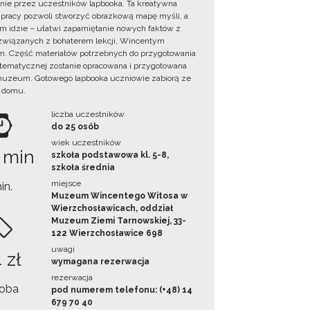
ie przez uczestników lapbooka. Ta kreatywna
pracy pozwoli stworzyć obrazkową mapę myśli, a
ym idzie – ułatwi zapamiętanie nowych faktów z
i związanych z bohaterem lekcji, Wincentym
. Część materiałów potrzebnych do przygotowania
 tematycznej zostanie opracowana i przygotowana
uzeum. Gotowego lapbooka uczniowie zabiorą ze
 domu.
liczba uczestników
do 25 osób
wiek uczestników
 min
szkoła podstawowa kl. 5-8,
szkoła średnia
miejsce
in.
Muzeum Wincentego Witosa w
Wierzchosławicach, oddział
Muzeum Ziemi Tarnowskiej, 33-
122 Wierzchosławice 698
uwagi
 zł
wymagana rezerwacja
rezerwacja
oba
pod numerem telefonu: (+48) 14
679 70 40