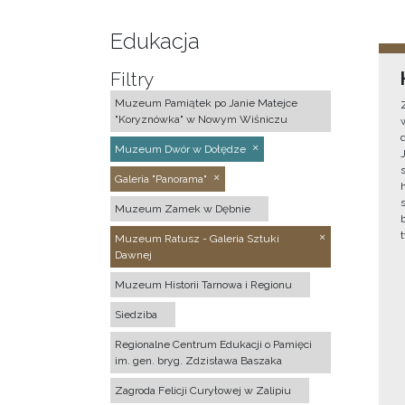
Edukacja
Filtry
Muzeum Pamiątek po Janie Matejce
"Koryznówka" w Nowym Wiśniczu
Muzeum Dwór w Dołędze
Galeria "Panorama"
Muzeum Zamek w Dębnie
Muzeum Ratusz - Galeria Sztuki
Dawnej
Muzeum Historii Tarnowa i Regionu
Siedziba
Regionalne Centrum Edukacji o Pamięci
im. gen. bryg. Zdzisława Baszaka
Zagroda Felicji Curyłowej w Zalipiu