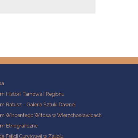
ba
 Historii Tarnowa i Regionu
 Ratusz - Galeria Sztuki Dawnej
m Wincentego Witosa w Wierzchosławicach
m Etnograficzne
a Felicji Curyłowej w Zalipiu