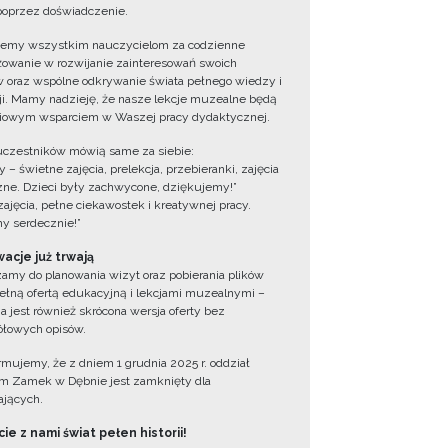
oprzez doświadczenie.
jemy wszystkim nauczycielom za codzienne
owanie w rozwijanie zainteresowań swoich
 oraz wspólne odkrywanie świata pełnego wiedzy i
cji. Mamy nadzieję, że nasze lekcje muzealne będą
iowym wsparciem w Waszej pracy dydaktycznej.
uczestników mówią same za siebie:
 – świetne zajęcia, prelekcja, przebieranki, zajęcia
zne. Dzieci były zachwycone, dziękujemy!”
zajęcia, pełne ciekawostek i kreatywnej pracy.
y serdecznie!”
acje już trwają
amy do planowania wizyt oraz pobierania plików
ełną ofertą edukacyjną i lekcjami muzealnymi –
a jest również skrócona wersja oferty bez
łowych opisów.
ormujemy, że z dniem 1 grudnia 2025 r. oddział
 Zamek w Dębnie jest zamknięty dla
jących.
ie z nami świat pełen historii!