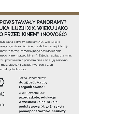
 POWSTAWAŁY PANORAMY?
KA ILUZJI XIX. WIEKU JAKO
NO PRZED KINEM” (NOWOŚĆ)
muzealna dotyczy panoram XIX. wieku jako
wego zjawiska łączącego sztukę, naukę i iluzję,
tanowiło formę immersyjnego doświadczenia
ego „kinem przed kinem”. Zajęcia nawiązują m.in.
esu powstawania panoram oraz ukazują zarówno
i malarskie jak i zasady tworzenia tych
ntalnych obrazów.
liczba uczestników
do 25 osób (grupy
zorganizowane)
90
wiek uczestników
przedszkole, edukacja
wczesnoszkolna, szkoła
in.
podstawowa (kl. 4-8), szkoły
ponadpodstawowe, seniorzy