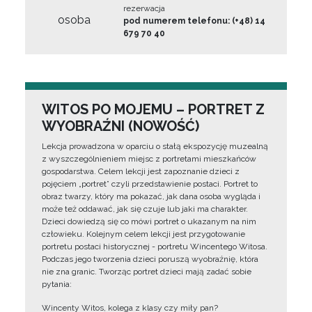
rezerwacja
osoba
pod numerem telefonu: (+48) 14
679 70 40
WITOS PO MOJEMU – PORTRET Z
WYOBRAŹNI (NOWOŚĆ)
Lekcja prowadzona w oparciu o stałą ekspozycję muzealną
z wyszczególnieniem miejsc z portretami mieszkańców
gospodarstwa. Celem lekcji jest zapoznanie dzieci z
pojęciem „portret” czyli przedstawienie postaci. Portret to
obraz twarzy, który ma pokazać, jak dana osoba wygląda i
może też oddawać, jak się czuje lub jaki ma charakter.
Dzieci dowiedzą się co mówi portret o ukazanym na nim
człowieku. Kolejnym celem lekcji jest przygotowanie
portretu postaci historycznej - portretu Wincentego Witosa.
Podczas jego tworzenia dzieci poruszą wyobraźnię, która
nie zna granic. Tworząc portret dzieci mają zadać sobie
pytania:
Wincenty Witos, kolega z klasy czy miły pan?