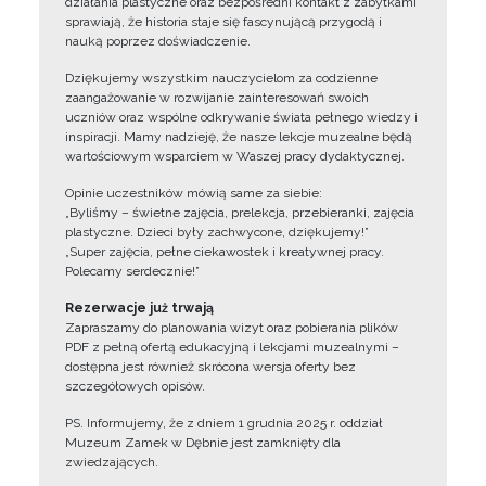
działania plastyczne oraz bezpośredni kontakt z zabytkami
sprawiają, że historia staje się fascynującą przygodą i
nauką poprzez doświadczenie.
Dziękujemy wszystkim nauczycielom za codzienne
zaangażowanie w rozwijanie zainteresowań swoich
uczniów oraz wspólne odkrywanie świata pełnego wiedzy i
inspiracji. Mamy nadzieję, że nasze lekcje muzealne będą
wartościowym wsparciem w Waszej pracy dydaktycznej.
Opinie uczestników mówią same za siebie:
„Byliśmy – świetne zajęcia, prelekcja, przebieranki, zajęcia
plastyczne. Dzieci były zachwycone, dziękujemy!”
„Super zajęcia, pełne ciekawostek i kreatywnej pracy.
Polecamy serdecznie!”
Rezerwacje już trwają
Zapraszamy do planowania wizyt oraz pobierania plików
PDF z pełną ofertą edukacyjną i lekcjami muzealnymi –
dostępna jest również skrócona wersja oferty bez
szczegółowych opisów.
PS. Informujemy, że z dniem 1 grudnia 2025 r. oddział
Muzeum Zamek w Dębnie jest zamknięty dla
zwiedzających.