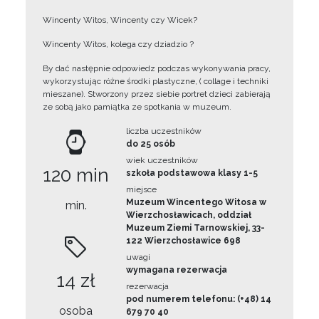
Wincenty Witos, Wincenty czy Wicek?
Wincenty Witos, kolega czy dziadzio ?
By dać następnie odpowiedz podczas wykonywania pracy,
wykorzystując różne środki plastyczne, ( collage i techniki
mieszane). Stworzony przez siebie portret dzieci zabierają
ze sobą jako pamiątka ze spotkania w muzeum.
liczba uczestników
do 25 osób
wiek uczestników
120 min
szkoła podstawowa klasy 1-5
miejsce
Muzeum Wincentego Witosa w
min.
Wierzchosławicach, oddział
Muzeum Ziemi Tarnowskiej, 33-
122 Wierzchosławice 698
uwagi
wymagana rezerwacja
14 zł
rezerwacja
pod numerem telefonu: (+48) 14
osoba
679 70 40