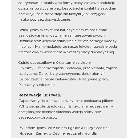
odkrywców. Interaktywne formy pracy, ciekawe prelekcje,
działania plastyczne oraz bezpośredni kontakt z zabytkami
sprawiają, że historia staje się fascynującą przygodą i
nauką poprzez doświadczenie.
Dziękujemy wszystkim nauczycielom za codzienne
zaangażowanie w rozwijanie zainteresowań swoich
uczniów oraz wspólne odkrywanie świata pełnego wiedzy i
inspiracji. Mamy nadzieję, że nasze lekcje muzealne będą
wartościowym wsparciem w Waszej pracy dydaktycznej.
Opinie uczestników mówią same za siebie:
„Byliśmy – świetne zajęcia, prelekcja, przebieranki, zajęcia
plastyczne. Dzieci były zachwycone, dziękujemy!”
„Super zajęcia, pełne ciekawostek i kreatywnej pracy.
Polecamy serdecznie!”
Rezerwacje już trwają
Zapraszamy do planowania wizyt oraz pobierania plików
PDF z pełną ofertą edukacyjną i lekcjami muzealnymi –
dostępna jest również skrócona wersja oferty bez
szczegółowych opisów.
PS. Informujemy, że z dniem 1 grudnia 2025 r. oddział
Muzeum Zamek w Dębnie jest zamknięty dla