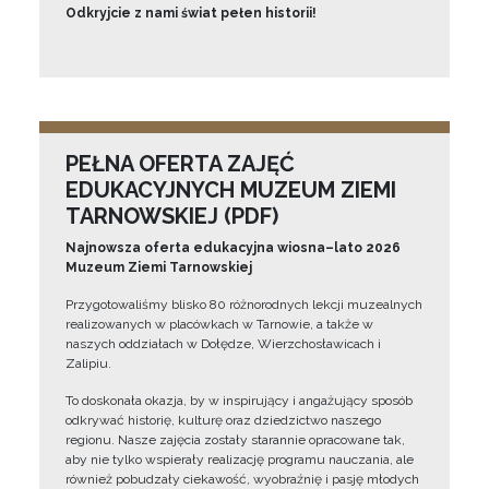
Odkryjcie z nami świat pełen historii!
PEŁNA OFERTA ZAJĘĆ
EDUKACYJNYCH MUZEUM ZIEMI
TARNOWSKIEJ (PDF)
Najnowsza oferta edukacyjna wiosna–lato 2026
Muzeum Ziemi Tarnowskiej
Przygotowaliśmy blisko 80 różnorodnych lekcji muzealnych
realizowanych w placówkach w Tarnowie, a także w
naszych oddziałach w Dołędze, Wierzchosławicach i
Zalipiu.
To doskonała okazja, by w inspirujący i angażujący sposób
odkrywać historię, kulturę oraz dziedzictwo naszego
regionu. Nasze zajęcia zostały starannie opracowane tak,
aby nie tylko wspierały realizację programu nauczania, ale
również pobudzały ciekawość, wyobraźnię i pasję młodych