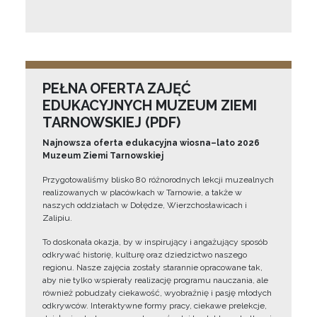
PEŁNA OFERTA ZAJĘĆ
EDUKACYJNYCH MUZEUM ZIEMI
TARNOWSKIEJ (PDF)
Najnowsza oferta edukacyjna wiosna–lato 2026
Muzeum Ziemi Tarnowskiej
Przygotowaliśmy blisko 80 różnorodnych lekcji muzealnych
realizowanych w placówkach w Tarnowie, a także w
naszych oddziałach w Dołędze, Wierzchosławicach i
Zalipiu.
To doskonała okazja, by w inspirujący i angażujący sposób
odkrywać historię, kulturę oraz dziedzictwo naszego
regionu. Nasze zajęcia zostały starannie opracowane tak,
aby nie tylko wspierały realizację programu nauczania, ale
również pobudzały ciekawość, wyobraźnię i pasję młodych
odkrywców. Interaktywne formy pracy, ciekawe prelekcje,