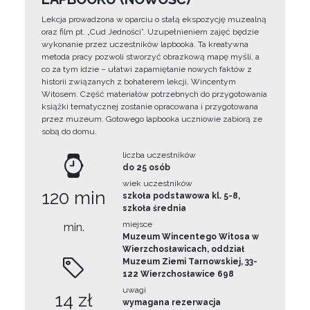
Lekcja prowadzona w oparciu o stałą ekspozycję muzealną
oraz film pt. „Cud Jedności”. Uzupełnieniem zajęć będzie
wykonanie przez uczestników lapbooka. Ta kreatywna
metoda pracy pozwoli stworzyć obrazkową mapę myśli, a
co za tym idzie – ułatwi zapamiętanie nowych faktów z
historii związanych z bohaterem lekcji, Wincentym
Witosem. Część materiałów potrzebnych do przygotowania
książki tematycznej zostanie opracowana i przygotowana
przez muzeum. Gotowego lapbooka uczniowie zabiorą ze
sobą do domu.
liczba uczestników
do 25 osób
wiek uczestników
120 min
szkoła podstawowa kl. 5-8,
szkoła średnia
miejsce
min.
Muzeum Wincentego Witosa w
Wierzchosławicach, oddział
Muzeum Ziemi Tarnowskiej, 33-
122 Wierzchosławice 698
uwagi
14 zł
wymagana rezerwacja