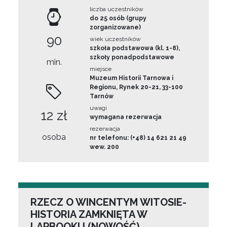
liczba uczestników
do 25 osób (grupy
zorganizowane)
90
wiek uczestników
szkoła podstawowa (kl. 1-8),
szkoły ponadpodstawowe
min.
miejsce
Muzeum Historii Tarnowa i
Regionu, Rynek 20-21, 33-100
Tarnów
uwagi
12 zł
wymagana rezerwacja
rezerwacja
osoba
nr telefonu: (+48) 14 621 21 49
wew. 200
RZECZ O WINCENTYM WITOSIE-
HISTORIA ZAMKNIĘTA W
LAPBOOKU (NOWOŚĆ)