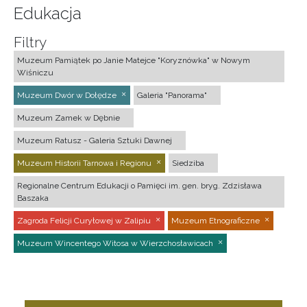
Edukacja
Filtry
Muzeum Pamiątek po Janie Matejce "Koryznówka" w Nowym
Wiśniczu
Muzeum Dwór w Dołędze
Galeria "Panorama"
Muzeum Zamek w Dębnie
Muzeum Ratusz - Galeria Sztuki Dawnej
Muzeum Historii Tarnowa i Regionu
Siedziba
Regionalne Centrum Edukacji o Pamięci im. gen. bryg. Zdzisława
Baszaka
Zagroda Felicji Curyłowej w Zalipiu
Muzeum Etnograficzne
Muzeum Wincentego Witosa w Wierzchosławicach