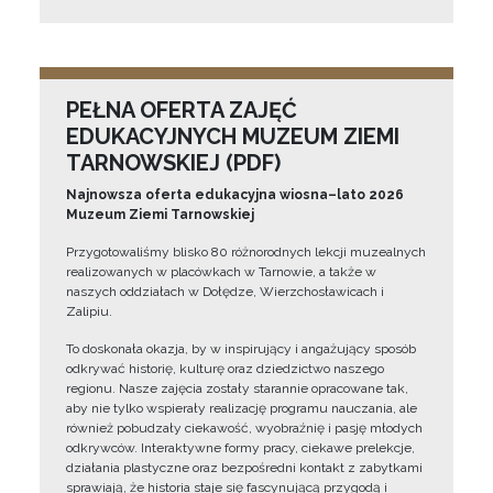
PEŁNA OFERTA ZAJĘĆ
EDUKACYJNYCH MUZEUM ZIEMI
TARNOWSKIEJ (PDF)
Najnowsza oferta edukacyjna wiosna–lato 2026
Muzeum Ziemi Tarnowskiej
Przygotowaliśmy blisko 80 różnorodnych lekcji muzealnych
realizowanych w placówkach w Tarnowie, a także w
naszych oddziałach w Dołędze, Wierzchosławicach i
Zalipiu.
To doskonała okazja, by w inspirujący i angażujący sposób
odkrywać historię, kulturę oraz dziedzictwo naszego
regionu. Nasze zajęcia zostały starannie opracowane tak,
aby nie tylko wspierały realizację programu nauczania, ale
również pobudzały ciekawość, wyobraźnię i pasję młodych
odkrywców. Interaktywne formy pracy, ciekawe prelekcje,
działania plastyczne oraz bezpośredni kontakt z zabytkami
sprawiają, że historia staje się fascynującą przygodą i