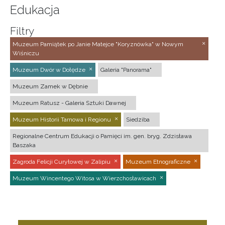
Edukacja
Filtry
Muzeum Pamiątek po Janie Matejce "Koryznówka" w Nowym
Wiśniczu
Muzeum Dwór w Dołędze
Galeria "Panorama"
Muzeum Zamek w Dębnie
Muzeum Ratusz - Galeria Sztuki Dawnej
Muzeum Historii Tarnowa i Regionu
Siedziba
Regionalne Centrum Edukacji o Pamięci im. gen. bryg. Zdzisława
Baszaka
Zagroda Felicji Curyłowej w Zalipiu
Muzeum Etnograficzne
Muzeum Wincentego Witosa w Wierzchosławicach