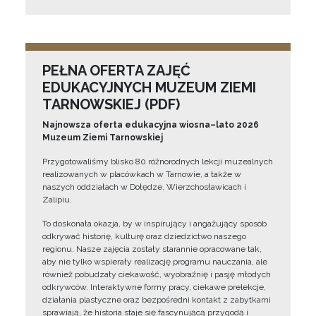
PEŁNA OFERTA ZAJĘĆ
EDUKACYJNYCH MUZEUM ZIEMI
TARNOWSKIEJ (PDF)
Najnowsza oferta edukacyjna wiosna–lato 2026
Muzeum Ziemi Tarnowskiej
Przygotowaliśmy blisko 80 różnorodnych lekcji muzealnych
realizowanych w placówkach w Tarnowie, a także w
naszych oddziałach w Dołędze, Wierzchosławicach i
Zalipiu.
To doskonała okazja, by w inspirujący i angażujący sposób
odkrywać historię, kulturę oraz dziedzictwo naszego
regionu. Nasze zajęcia zostały starannie opracowane tak,
aby nie tylko wspierały realizację programu nauczania, ale
również pobudzały ciekawość, wyobraźnię i pasję młodych
odkrywców. Interaktywne formy pracy, ciekawe prelekcje,
działania plastyczne oraz bezpośredni kontakt z zabytkami
sprawiają, że historia staje się fascynującą przygodą i