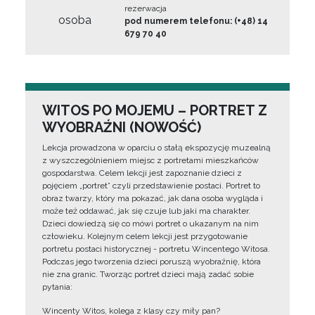
rezerwacja
osoba
pod numerem telefonu: (+48) 14
679 70 40
WITOS PO MOJEMU – PORTRET Z
WYOBRAŹNI (NOWOŚĆ)
Lekcja prowadzona w oparciu o stałą ekspozycję muzealną
z wyszczególnieniem miejsc z portretami mieszkańców
gospodarstwa. Celem lekcji jest zapoznanie dzieci z
pojęciem „portret” czyli przedstawienie postaci. Portret to
obraz twarzy, który ma pokazać, jak dana osoba wygląda i
może też oddawać, jak się czuje lub jaki ma charakter.
Dzieci dowiedzą się co mówi portret o ukazanym na nim
człowieku. Kolejnym celem lekcji jest przygotowanie
portretu postaci historycznej - portretu Wincentego Witosa.
Podczas jego tworzenia dzieci poruszą wyobraźnię, która
nie zna granic. Tworząc portret dzieci mają zadać sobie
pytania:
Wincenty Witos, kolega z klasy czy miły pan?