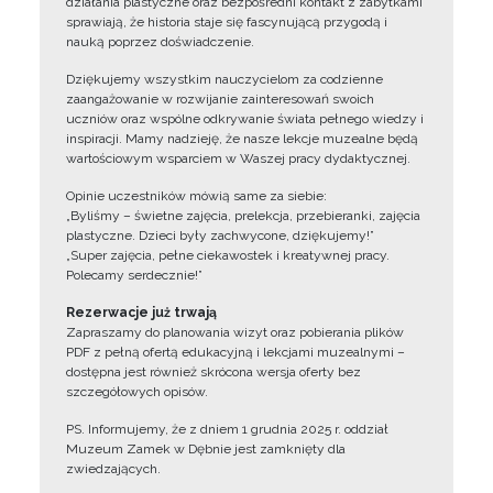
działania plastyczne oraz bezpośredni kontakt z zabytkami
sprawiają, że historia staje się fascynującą przygodą i
nauką poprzez doświadczenie.
Dziękujemy wszystkim nauczycielom za codzienne
zaangażowanie w rozwijanie zainteresowań swoich
uczniów oraz wspólne odkrywanie świata pełnego wiedzy i
inspiracji. Mamy nadzieję, że nasze lekcje muzealne będą
wartościowym wsparciem w Waszej pracy dydaktycznej.
Opinie uczestników mówią same za siebie:
„Byliśmy – świetne zajęcia, prelekcja, przebieranki, zajęcia
plastyczne. Dzieci były zachwycone, dziękujemy!”
„Super zajęcia, pełne ciekawostek i kreatywnej pracy.
Polecamy serdecznie!”
Rezerwacje już trwają
Zapraszamy do planowania wizyt oraz pobierania plików
PDF z pełną ofertą edukacyjną i lekcjami muzealnymi –
dostępna jest również skrócona wersja oferty bez
szczegółowych opisów.
PS. Informujemy, że z dniem 1 grudnia 2025 r. oddział
Muzeum Zamek w Dębnie jest zamknięty dla
zwiedzających.