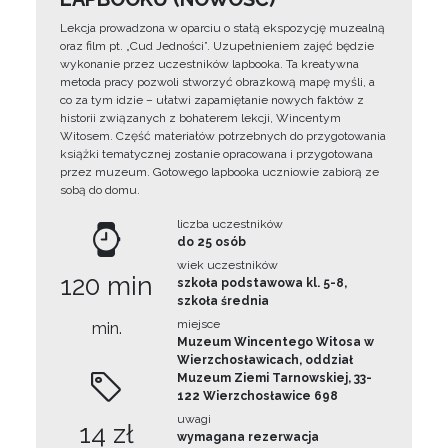
Lekcja prowadzona w oparciu o stałą ekspozycję muzealną
oraz film pt. „Cud Jedności”. Uzupełnieniem zajęć będzie
wykonanie przez uczestników lapbooka. Ta kreatywna
metoda pracy pozwoli stworzyć obrazkową mapę myśli, a
co za tym idzie – ułatwi zapamiętanie nowych faktów z
historii związanych z bohaterem lekcji, Wincentym
Witosem. Część materiałów potrzebnych do przygotowania
książki tematycznej zostanie opracowana i przygotowana
przez muzeum. Gotowego lapbooka uczniowie zabiorą ze
sobą do domu.
liczba uczestników
do 25 osób
wiek uczestników
120 min
szkoła podstawowa kl. 5-8,
szkoła średnia
miejsce
min.
Muzeum Wincentego Witosa w
Wierzchosławicach, oddział
Muzeum Ziemi Tarnowskiej, 33-
122 Wierzchosławice 698
uwagi
14 zł
wymagana rezerwacja