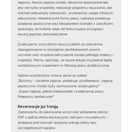
regionu. Nasze zajęcia zostały starannie opracowane tak,
aby nie tylko wspierały realizację programu nauczania, ale
również pobudzały ciekawość, wyobraźnię i pasję młodych
odkrywców. Interaktywne formy pracy, ciekawe prelekcje,
działania plastyczne oraz bezpośredni kontakt z zabytkami
sprawiają, że historia staje się fascynującą przygodą i
nauką poprzez doświadczenie.
Dziękujemy wszystkim nauczycielom za codzienne
zaangażowanie w rozwijanie zainteresowań swoich
uczniów oraz wspólne odkrywanie świata pełnego wiedzy i
inspiracji. Mamy nadzieję, że nasze lekcje muzealne będą
wartościowym wsparciem w Waszej pracy dydaktycznej.
Opinie uczestników mówią same za siebie:
„Byliśmy – świetne zajęcia, prelekcja, przebieranki, zajęcia
plastyczne. Dzieci były zachwycone, dziękujemy!”
„Super zajęcia, pełne ciekawostek i kreatywnej pracy.
Polecamy serdecznie!”
Rezerwacje już trwają
Zapraszamy do planowania wizyt oraz pobierania plików
PDF z pełną ofertą edukacyjną i lekcjami muzealnymi –
dostępna jest również skrócona wersja oferty bez
szczegółowych opisów.