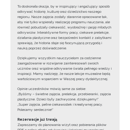
To doskonała okazja, by w inspirujący i angażujący sposób
odkrywać historię, kulturę oraz dziedzictwo naszego
regionu. Nasze zajęcia zostały starannie opracowane tak,
aby nie tylko wspierały realizację programu nauczania, ale
również pobudzały ciekawość, wyobraźnię i pasję młodych
odkrywców. Interaktywne formy pracy, ciekawe prelekcje,
działania plastyczne oraz bezpośredni kontakt z zabytkami
sprawiają, że historia staje się fascynującą przygodą i
nauką poprzez doświadczenie.
Dziękujemy wszystkim nauczycielom za codzienne
zaangażowanie w rozwijanie zainteresowań swoich
uczniów oraz wspólne odkrywanie świata pełnego wiedzy i
inspiracji. Mamy nadzieję, że nasze lekcje muzealne będą
wartościowym wsparciem w Waszej pracy dydaktycznej.
Opinie uczestników mówią same za siebie:
„Byliśmy – świetne zajęcia, prelekcja, przebieranki, zajęcia
plastyczne. Dzieci były zachwycone, dziękujemy!”
„Super zajęcia, pełne ciekawostek i kreatywnej pracy.
Polecamy serdecznie!”
Rezerwacje już trwają
Zapraszamy do planowania wizyt oraz pobierania plików