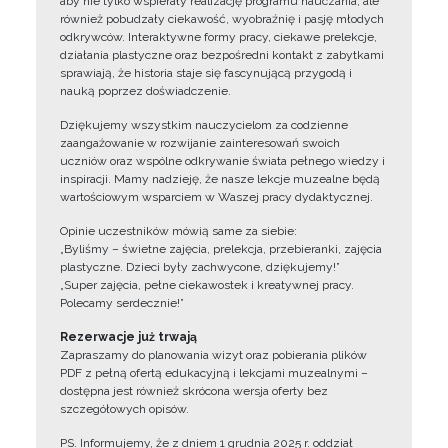
aby nie tylko wspierały realizację programu nauczania, ale
również pobudzały ciekawość, wyobraźnię i pasję młodych
odkrywców. Interaktywne formy pracy, ciekawe prelekcje,
działania plastyczne oraz bezpośredni kontakt z zabytkami
sprawiają, że historia staje się fascynującą przygodą i
nauką poprzez doświadczenie.
Dziękujemy wszystkim nauczycielom za codzienne
zaangażowanie w rozwijanie zainteresowań swoich
uczniów oraz wspólne odkrywanie świata pełnego wiedzy i
inspiracji. Mamy nadzieję, że nasze lekcje muzealne będą
wartościowym wsparciem w Waszej pracy dydaktycznej.
Opinie uczestników mówią same za siebie:
„Byliśmy – świetne zajęcia, prelekcja, przebieranki, zajęcia
plastyczne. Dzieci były zachwycone, dziękujemy!”
„Super zajęcia, pełne ciekawostek i kreatywnej pracy.
Polecamy serdecznie!”
Rezerwacje już trwają
Zapraszamy do planowania wizyt oraz pobierania plików
PDF z pełną ofertą edukacyjną i lekcjami muzealnymi –
dostępna jest również skrócona wersja oferty bez
szczegółowych opisów.
PS. Informujemy, że z dniem 1 grudnia 2025 r. oddział