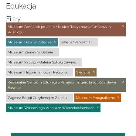
Edukacja
Filtry
Muzeum Pamiątek po Janie Matejce "Koryznówka" w Nowym
Wiśniczu
Muzeum Dwór w Dołędze
Galeria "Panorama"
Muzeum Zamek w Dębnie
Muzeum Ratusz - Galeria Sztuki Dawnej
Muzeum Historii Tarnowa i Regionu
Siedziba
Regionalne Centrum Edukacji o Pamięci im. gen. bryg. Zdzisława
Baszaka
Zagroda Felicji Curyłowej w Zalipiu
Muzeum Etnograficzne
Muzeum Wincentego Witosa w Wierzchosławicach