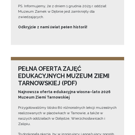
PS. Informujemy, że z dniem 1 grudnia 2025 r. oddział
Muzeum Zamek w Dębnie jest zamknięty dla
zwiedzających.
Odkryjcie z nami świat pełen historii!
PEŁNA OFERTA ZAJĘĆ
EDUKACYJNYCH MUZEUM ZIEMI
TARNOWSKIEJ (PDF)
Najnowsza oferta edukacyjna wiosna–lato 2026
Muzeum Ziemi Tarnowskiej
Przygotowaliśmy blisko 80 różnorodnych lekcji muzealnych
realizowanych w placówkach w Tarnowie, a także w
naszych oddziałach w Dołędze, Wierzchosławicach i
Zalipiu.
To doskonała okazja, by w inspirujący i angażujący sposób