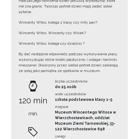
Podczas jego tworzenia dzieci poruszą wyobraźnię, która
nie zna granic. Tworząc portret dzieci mają zadać sobie
pytania:
Wincenty Witos, kolega z klasy czy miły pan?
Wincenty Witos, Wincenty czy Wicek?
Wincenty Witos, kolega czy dziadzio ?
By dać następnie odpowiedz podczas wykonywania pracy,
wykorzystując różne środki plastyczne, ( collage i techniki
mieszane). Stworzony przez siebie portret dzieci zabierają
ze sobą jako pamiątka ze spotkania w muzeum.
liczba uczestników
do 25 osób
wiek uczestników
120 min
szkoła podstawowa klasy 1-5
miejsce
Muzeum Wincentego Witosa w
min.
Wierzchosławicach, oddział
Muzeum Ziemi Tarnowskiej, 33-
122 Wierzchosławice 698
uwagi