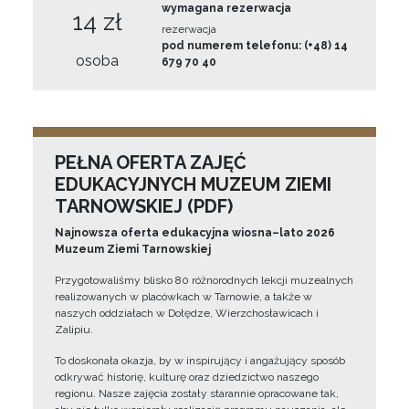
wymagana rezerwacja
14 zł
rezerwacja
pod numerem telefonu: (+48) 14
osoba
679 70 40
PEŁNA OFERTA ZAJĘĆ
EDUKACYJNYCH MUZEUM ZIEMI
TARNOWSKIEJ (PDF)
Najnowsza oferta edukacyjna wiosna–lato 2026
Muzeum Ziemi Tarnowskiej
Przygotowaliśmy blisko 80 różnorodnych lekcji muzealnych
realizowanych w placówkach w Tarnowie, a także w
naszych oddziałach w Dołędze, Wierzchosławicach i
Zalipiu.
To doskonała okazja, by w inspirujący i angażujący sposób
odkrywać historię, kulturę oraz dziedzictwo naszego
regionu. Nasze zajęcia zostały starannie opracowane tak,