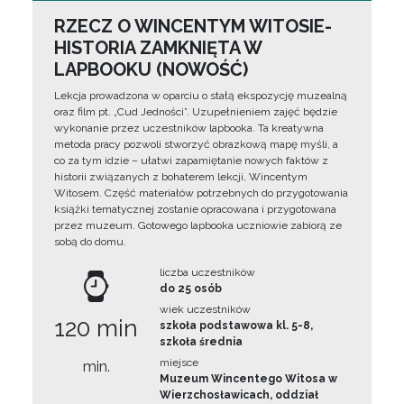
RZECZ O WINCENTYM WITOSIE-
HISTORIA ZAMKNIĘTA W
LAPBOOKU (NOWOŚĆ)
Lekcja prowadzona w oparciu o stałą ekspozycję muzealną
oraz film pt. „Cud Jedności”. Uzupełnieniem zajęć będzie
wykonanie przez uczestników lapbooka. Ta kreatywna
metoda pracy pozwoli stworzyć obrazkową mapę myśli, a
co za tym idzie – ułatwi zapamiętanie nowych faktów z
historii związanych z bohaterem lekcji, Wincentym
Witosem. Część materiałów potrzebnych do przygotowania
książki tematycznej zostanie opracowana i przygotowana
przez muzeum. Gotowego lapbooka uczniowie zabiorą ze
sobą do domu.
liczba uczestników
do 25 osób
wiek uczestników
120 min
szkoła podstawowa kl. 5-8,
szkoła średnia
miejsce
min.
Muzeum Wincentego Witosa w
Wierzchosławicach, oddział