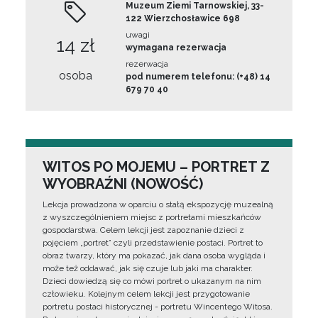
Muzeum Ziemi Tarnowskiej, 33-
122 Wierzchosławice 698
uwagi
14 zł
wymagana rezerwacja
rezerwacja
osoba
pod numerem telefonu: (+48) 14
679 70 40
WITOS PO MOJEMU – PORTRET Z
WYOBRAŹNI (NOWOŚĆ)
Lekcja prowadzona w oparciu o stałą ekspozycję muzealną
z wyszczególnieniem miejsc z portretami mieszkańców
gospodarstwa. Celem lekcji jest zapoznanie dzieci z
pojęciem „portret” czyli przedstawienie postaci. Portret to
obraz twarzy, który ma pokazać, jak dana osoba wygląda i
może też oddawać, jak się czuje lub jaki ma charakter.
Dzieci dowiedzą się co mówi portret o ukazanym na nim
człowieku. Kolejnym celem lekcji jest przygotowanie
portretu postaci historycznej - portretu Wincentego Witosa.