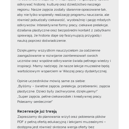
odkrywać historię, kulturę oraz dziedzictwo naszego
regionu. Nasze zajęcia zostały starannie opracowane tak,
aby nie tylko wspierały realizację programu nauczania, ale
również pobudzały ciekawość, wyobraźnię i pasję młodych
odkrywców. Interaktywne formy pracy, ciekawe prelekcje,
działania plastyczne oraz bezpośredni kontakt z zabytkami
sprawiają, że historia staje się fascynującą przygodą i
nauką poprzez doświadczenie.
Dziękujemy wszystkim nauczycielom za codzienne
zaangażowanie w rozwijanie zainteresowań swoich
uczniów oraz wspólne odkrywanie świata pełnego wiedzy i
inspiracji. Mamy nadzieję, że nasze lekcje muzealne będą
wartościowym wsparciem w Waszej pracy dydaktycznej.
Opinie uczestników mówią same za siebie:
„Byliśmy – świetne zajęcia, prelekcja, przebieranki, zajęcia
plastyczne. Dzieci były zachwycone, dziękujemy!”
„Super zajęcia, pełne ciekawostek i kreatywnej pracy.
Polecamy serdecznie!”
Rezerwacje już trwają
Zapraszamy do planowania wizyt oraz pobierania plików
PDF z pełną ofertą edukacyjną i lekcjami muzealnymi –
dostępna jest również skrócona wersja oferty bez