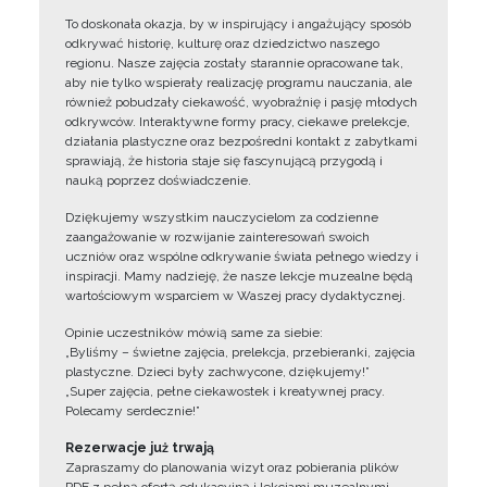
To doskonała okazja, by w inspirujący i angażujący sposób
odkrywać historię, kulturę oraz dziedzictwo naszego
regionu. Nasze zajęcia zostały starannie opracowane tak,
aby nie tylko wspierały realizację programu nauczania, ale
również pobudzały ciekawość, wyobraźnię i pasję młodych
odkrywców. Interaktywne formy pracy, ciekawe prelekcje,
działania plastyczne oraz bezpośredni kontakt z zabytkami
sprawiają, że historia staje się fascynującą przygodą i
nauką poprzez doświadczenie.
Dziękujemy wszystkim nauczycielom za codzienne
zaangażowanie w rozwijanie zainteresowań swoich
uczniów oraz wspólne odkrywanie świata pełnego wiedzy i
inspiracji. Mamy nadzieję, że nasze lekcje muzealne będą
wartościowym wsparciem w Waszej pracy dydaktycznej.
Opinie uczestników mówią same za siebie:
„Byliśmy – świetne zajęcia, prelekcja, przebieranki, zajęcia
plastyczne. Dzieci były zachwycone, dziękujemy!”
„Super zajęcia, pełne ciekawostek i kreatywnej pracy.
Polecamy serdecznie!”
Rezerwacje już trwają
Zapraszamy do planowania wizyt oraz pobierania plików