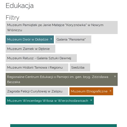
Edukacja
Filtry
Muzeum Pamiątek po Janie Matejce "Koryznówka" w Nowym
Wiśniczu
Muzeum Dwór w Dołędze
Galeria "Panorama"
Muzeum Zamek w Dębnie
Muzeum Ratusz - Galeria Sztuki Dawnej
Muzeum Historii Tarnowa i Regionu
Siedziba
Regionalne Centrum Edukacji o Pamięci im. gen. bryg. Zdzisława
Baszaka
Zagroda Felicji Curyłowej w Zalipiu
Muzeum Etnograficzne
Muzeum Wincentego Witosa w Wierzchosławicach