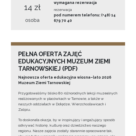
wymagana rezerwacja
14 zł
rezerwacja
pod numerem telefonu: (+48) 14
osoba
679 70 40
PEŁNA OFERTA ZAJĘĆ
EDUKACYJNYCH MUZEUM ZIEMI
TARNOWSKIEJ (PDF)
Najnowsza oferta edukacyjna wiosna–lato 2026
Muzeum Ziemi Tarnowskiej
Przygotowaliśmy blisko 80 różnorodnych lekcji muzealnych
realizowanych w placówkach w Tarnowie, a także w
naszych oddziałach w Dołędze, Wierzchosławicach i
Zalipiu.
To doskonała okazja, by w inspirujący i angażujący sposób
odkrywać historię, kulturę oraz dziedzictwo naszego
regionu. Nasze zajęcia zostały starannie opracowane tak,