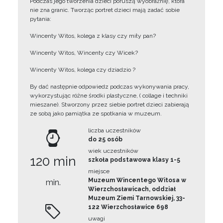
Podczas jego tworzenia dzieci poruszą wyobraźnię, która
nie zna granic. Tworząc portret dzieci mają zadać sobie
pytania:
Wincenty Witos, kolega z klasy czy miły pan?
Wincenty Witos, Wincenty czy Wicek?
Wincenty Witos, kolega czy dziadzio ?
By dać następnie odpowiedz podczas wykonywania pracy,
wykorzystując różne środki plastyczne, ( collage i techniki
mieszane). Stworzony przez siebie portret dzieci zabierają
ze sobą jako pamiątka ze spotkania w muzeum.
liczba uczestników
do 25 osób
wiek uczestników
120 min
szkoła podstawowa klasy 1-5
miejsce
Muzeum Wincentego Witosa w
min.
Wierzchosławicach, oddział
Muzeum Ziemi Tarnowskiej, 33-
122 Wierzchosławice 698
uwagi