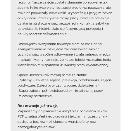
regionu. Nasze zajęcia zostały starannie opracowane tak,
aby nie tylko wspierały realizację programu nauczania, ale
również pobudzały ciekawość, wyobraźnię i pasję młodych
odkrywców. Interaktywne formy pracy, ciekawe prelekcje,
działania plastyczne oraz bezpośredni kontakt z zabytkami
sprawiają, że historia staje się fascynującą przygodą i
nauką poprzez doświadczenie.
Dziękujemy wszystkim nauczycielom za codzienne
zaangażowanie w rozwijanie zainteresowań swoich
uczniów oraz wspólne odkrywanie świata pełnego wiedzy i
inspiracji. Mamy nadzieję, że nasze lekcje muzealne będą
wartościowym wsparciem w Waszej pracy dydaktycznej.
Opinie uczestników mówią same za siebie:
„Byliśmy – świetne zajęcia, prelekcja, przebieranki, zajęcia
plastyczne. Dzieci były zachwycone, dziękujemy!”
„Super zajęcia, pełne ciekawostek i kreatywnej pracy.
Polecamy serdecznie!”
Rezerwacje już trwają
Zapraszamy do planowania wizyt oraz pobierania plików
PDF z pełną ofertą edukacyjną i lekcjami muzealnymi –
dostępna jest również skrócona wersja oferty bez
szczegółowych opisów.