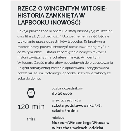
RZECZ O WINCENTYM WITOSIE-
HISTORIA ZAMKNIĘTA W
LAPBOOKU (NOWOŚĆ)
Lekcja prowadzona w oparciu o stałą ekspozycję muzealną
oraz film pt. „Cud Jedności”. Uzupełnieniem zajęć będzie
wykonanie przez uczestników lapbooka. Ta kreatywna
metoda pracy pozwoli stworzyć obrazkową mapę myśli, a
co za tym idzie – ułatwi zapamiętanie nowych faktów z
historii związanych z bohaterem lekcji, Wincentym
Witosem. Część materiałów potrzebnych do przygotowania
książki tematycznej zostanie opracowana i przygotowana
przez muzeum. Gotowego lapbooka uczniowie zabiorą ze
sobą do domu.
liczba uczestników
do 25 osób
wiek uczestników
120 min
szkoła podstawowa kl. 5-8,
szkoła średnia
miejsce
min.
Muzeum Wincentego Witosa w
Wierzchosławicach, oddział