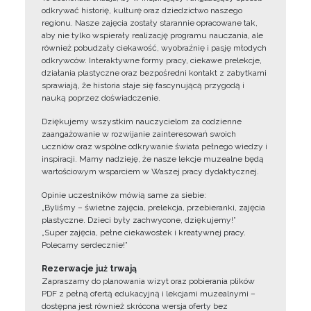
odkrywać historię, kulturę oraz dziedzictwo naszego
regionu. Nasze zajęcia zostały starannie opracowane tak,
aby nie tylko wspierały realizację programu nauczania, ale
również pobudzały ciekawość, wyobraźnię i pasję młodych
odkrywców. Interaktywne formy pracy, ciekawe prelekcje,
działania plastyczne oraz bezpośredni kontakt z zabytkami
sprawiają, że historia staje się fascynującą przygodą i
nauką poprzez doświadczenie.
Dziękujemy wszystkim nauczycielom za codzienne
zaangażowanie w rozwijanie zainteresowań swoich
uczniów oraz wspólne odkrywanie świata pełnego wiedzy i
inspiracji. Mamy nadzieję, że nasze lekcje muzealne będą
wartościowym wsparciem w Waszej pracy dydaktycznej.
Opinie uczestników mówią same za siebie:
„Byliśmy – świetne zajęcia, prelekcja, przebieranki, zajęcia
plastyczne. Dzieci były zachwycone, dziękujemy!”
„Super zajęcia, pełne ciekawostek i kreatywnej pracy.
Polecamy serdecznie!”
Rezerwacje już trwają
Zapraszamy do planowania wizyt oraz pobierania plików
PDF z pełną ofertą edukacyjną i lekcjami muzealnymi –
dostępna jest również skrócona wersja oferty bez