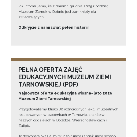
PS. Informujemy, że z dniem 1 grudnia 2025 r. oddział
Muzeum Zamek w Dębnie jest zamknięty dla
zwiedzających.
Odkryjcie z nami świat pełen historii!
PEŁNA OFERTA ZAJĘĆ
EDUKACYJNYCH MUZEUM ZIEMI
TARNOWSKIEJ (PDF)
Najnowsza oferta edukacyjna wiosna–lato 2026
Muzeum Ziemi Tarnowskiej
Przygotowaliśmy blisko 80 różnorodnych lekcji muzealnych
realizowanych w placówkach w Tarnowie, a także w
naszych oddziałach w Dołędze, Wierzchosławicach i
Zalipiu.
To doskonała okazja, by w inspirujący i angażujący sposób