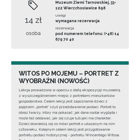
Muzeum Ziemi Tarnowskiej, 33-
122 Wierzchosławice 698
uwagi
14 zł
wymagana rezerwacja
rezerwacja
osoba
pod numerem telefonu: (+48) 14
679 70 40
WITOS PO MOJEMU – PORTRET Z
WYOBRAŹNI (NOWOŚĆ)
Lekcja prowadzona w oparciu o stałą ekspozycję muzealną
z wyszczególnieniem miejsc z portretami mieszkańców
gospodarstwa. Celem lekcji jest zapoznanie dzieci z
pojęciem „portret” czyli przedstawienie postaci. Portret to
obraz twarzy, który ma pokazać, jak dana osoba wygląda i
może też oddawać, jak się czuje lub jaki ma charakter.
Dzieci dowiedzą się co mówi portret o ukazanym na nim
człowieku. Kolejnym celem lekcji jest przygotowanie
portretu postaci historycznej - portretu Wincentego Witosa.