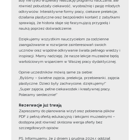
aby nie tylko wspierały realizację programu nauczania, ale
również pobudzały ciekawość, wyobraźnię i pasję młodych
odkrywców. Interaktywne formy pracy, ciekawe prelekcje,
działania plastyczne oraz bezpośredni kontakt z zabytkami
sprawiają, że historia staje się fascynującą przygodą i
nauką poprzez doświadczenie.
Dziękujemy wszystkim nauczycielom za codzienne
zaangażowanie w rozwijanie zainteresowań swoich
uczniów oraz wspólne odkrywanie świata pełnego wiedzy i
inspiracji. Mamy nadzieję, że nasze lekcje muzealne będą
wartościowym wsparciem w Waszej pracy dydaktycznej.
Opinie uczestników mówią same za siebie:
„Byliśmy – świetne zajęcia, prelekcja, przebieranki, zajęcia
plastyczne. Dzieci były zachwycone, dziękujemy!”
„Super zajęcia, pełne ciekawostek i kreatywnej pracy.
Polecamy serdecznie!”
Rezerwacje już trwają
Zapraszamy do planowania wizyt oraz pobierania plików
PDF z pełną ofertą edukacyjną i lekcjami muzealnymi –
dostępna jest również skrócona wersja oferty bez
szczegółowych opisów.
PS. Informujemy, że z dniem 1 grudnia 2025 r. oddział