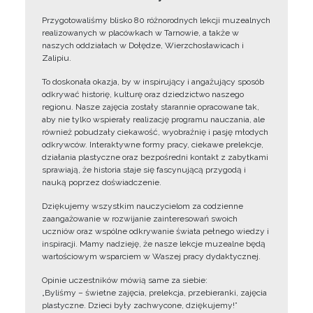
Przygotowaliśmy blisko 80 różnorodnych lekcji muzealnych
realizowanych w placówkach w Tarnowie, a także w
naszych oddziałach w Dołędze, Wierzchosławicach i
Zalipiu.
To doskonała okazja, by w inspirujący i angażujący sposób
odkrywać historię, kulturę oraz dziedzictwo naszego
regionu. Nasze zajęcia zostały starannie opracowane tak,
aby nie tylko wspierały realizację programu nauczania, ale
również pobudzały ciekawość, wyobraźnię i pasję młodych
odkrywców. Interaktywne formy pracy, ciekawe prelekcje,
działania plastyczne oraz bezpośredni kontakt z zabytkami
sprawiają, że historia staje się fascynującą przygodą i
nauką poprzez doświadczenie.
Dziękujemy wszystkim nauczycielom za codzienne
zaangażowanie w rozwijanie zainteresowań swoich
uczniów oraz wspólne odkrywanie świata pełnego wiedzy i
inspiracji. Mamy nadzieję, że nasze lekcje muzealne będą
wartościowym wsparciem w Waszej pracy dydaktycznej.
Opinie uczestników mówią same za siebie:
„Byliśmy – świetne zajęcia, prelekcja, przebieranki, zajęcia
plastyczne. Dzieci były zachwycone, dziękujemy!”