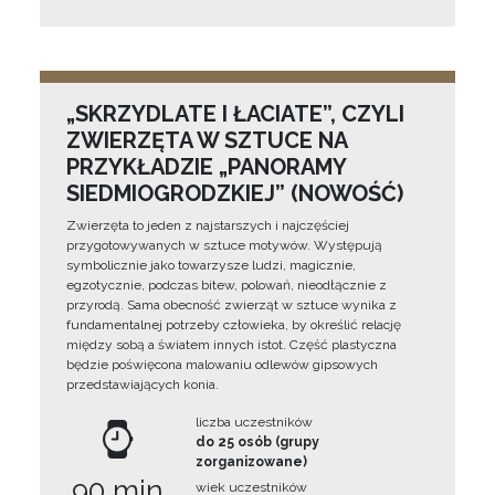
„SKRZYDLATE I ŁACIATE”, CZYLI
ZWIERZĘTA W SZTUCE NA
PRZYKŁADZIE „PANORAMY
SIEDMIOGRODZKIEJ” (NOWOŚĆ)
Zwierzęta to jeden z najstarszych i najczęściej
przygotowywanych w sztuce motywów. Występują
symbolicznie jako towarzysze ludzi, magicznie,
egzotycznie, podczas bitew, polowań, nieodłącznie z
przyrodą. Sama obecność zwierząt w sztuce wynika z
fundamentalnej potrzeby człowieka, by określić relację
między sobą a światem innych istot. Część plastyczna
będzie poświęcona malowaniu odlewów gipsowych
przedstawiających konia.
liczba uczestników
do 25 osób (grupy
zorganizowane)
90 min
wiek uczestników