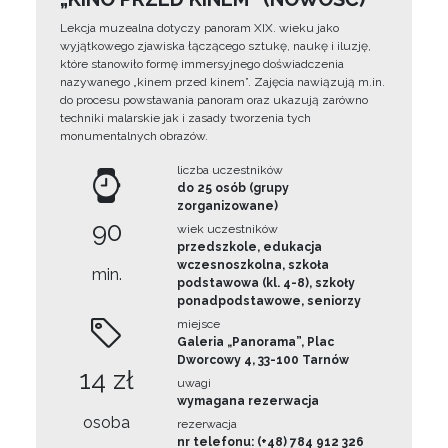
Lekcja muzealna dotyczy panoram XIX. wieku jako
wyjątkowego zjawiska łączącego sztukę, naukę i iluzję,
które stanowiło formę immersyjnego doświadczenia
nazywanego „kinem przed kinem”. Zajęcia nawiązują m.in.
do procesu powstawania panoram oraz ukazują zarówno
techniki malarskie jak i zasady tworzenia tych
monumentalnych obrazów.
liczba uczestników
do 25 osób (grupy
zorganizowane)
90
wiek uczestników
przedszkole, edukacja
wczesnoszkolna, szkoła
min.
podstawowa (kl. 4-8), szkoły
ponadpodstawowe, seniorzy
miejsce
Galeria „Panorama”, Plac
Dworcowy 4, 33-100 Tarnów
14 zł
uwagi
wymagana rezerwacja
osoba
rezerwacja
nr telefonu: (+48) 784 912 326