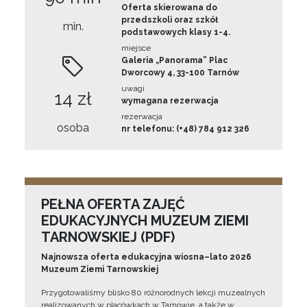
Oferta skierowana do
przedszkoli oraz szkół
min.
podstawowych klasy 1-4.
miejsce
Galeria „Panorama” Plac
Dworcowy 4, 33-100 Tarnów
uwagi
14 zł
wymagana rezerwacja
rezerwacja
osoba
nr telefonu: (+48) 784 912 326
PEŁNA OFERTA ZAJĘĆ
EDUKACYJNYCH MUZEUM ZIEMI
TARNOWSKIEJ (PDF)
Najnowsza oferta edukacyjna wiosna–lato 2026
Muzeum Ziemi Tarnowskiej
Przygotowaliśmy blisko 80 różnorodnych lekcji muzealnych
realizowanych w placówkach w Tarnowie, a także w