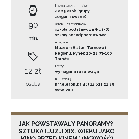
liczba uczestników
do 25 osób (grupy
zorganizowane)
90
wiek uczestników
szkoła podstawowa (kl. 1-8),
szkoły ponadpodstawowe
min.
miejsce
Muzeum Historii Tarnowa i
Regionu, Rynek 20-21, 33-100
Tarnów
uwagi
12 zł
wymagana rezerwacja
rezerwacja
osoba
nr telefonu: (+48) 14 621 21 49
wew. 200
JAK POWSTAWAŁY PANORAMY?
SZTUKA ILUZJI XIX. WIEKU JAKO
„KINO PRZED KINEM” (NOWOŚĆ)