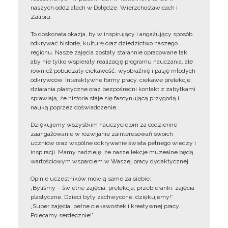
naszych oddziałach w Dołędze, Wierzchosławicach i
Zalipiu.
To doskonała okazja, by w inspirujący i angażujący sposób
odkrywać historię, kulturę oraz dziedzictwo naszego
regionu. Nasze zajęcia zostały starannie opracowane tak,
aby nie tylko wspierały realizację programu nauczania, ale
również pobudzały ciekawość, wyobraźnię i pasję młodych
odkrywców. Interaktywne formy pracy, ciekawe prelekcje,
działania plastyczne oraz bezpośredni kontakt z zabytkami
sprawiają, że historia staje się fascynującą przygodą i
nauką poprzez doświadczenie.
Dziękujemy wszystkim nauczycielom za codzienne
zaangażowanie w rozwijanie zainteresowań swoich
uczniów oraz wspólne odkrywanie świata pełnego wiedzy i
inspiracji. Mamy nadzieję, że nasze lekcje muzealne będą
wartościowym wsparciem w Waszej pracy dydaktycznej.
Opinie uczestników mówią same za siebie:
„Byliśmy – świetne zajęcia, prelekcja, przebieranki, zajęcia
plastyczne. Dzieci były zachwycone, dziękujemy!”
„Super zajęcia, pełne ciekawostek i kreatywnej pracy.
Polecamy serdecznie!”