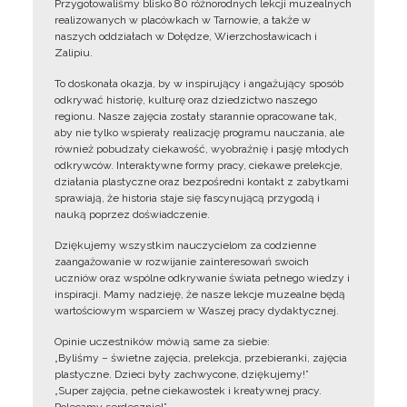
Przygotowaliśmy blisko 80 różnorodnych lekcji muzealnych
realizowanych w placówkach w Tarnowie, a także w
naszych oddziałach w Dołędze, Wierzchosławicach i
Zalipiu.
To doskonała okazja, by w inspirujący i angażujący sposób
odkrywać historię, kulturę oraz dziedzictwo naszego
regionu. Nasze zajęcia zostały starannie opracowane tak,
aby nie tylko wspierały realizację programu nauczania, ale
również pobudzały ciekawość, wyobraźnię i pasję młodych
odkrywców. Interaktywne formy pracy, ciekawe prelekcje,
działania plastyczne oraz bezpośredni kontakt z zabytkami
sprawiają, że historia staje się fascynującą przygodą i
nauką poprzez doświadczenie.
Dziękujemy wszystkim nauczycielom za codzienne
zaangażowanie w rozwijanie zainteresowań swoich
uczniów oraz wspólne odkrywanie świata pełnego wiedzy i
inspiracji. Mamy nadzieję, że nasze lekcje muzealne będą
wartościowym wsparciem w Waszej pracy dydaktycznej.
Opinie uczestników mówią same za siebie:
„Byliśmy – świetne zajęcia, prelekcja, przebieranki, zajęcia
plastyczne. Dzieci były zachwycone, dziękujemy!”
„Super zajęcia, pełne ciekawostek i kreatywnej pracy.