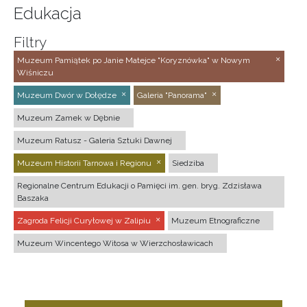
Edukacja
Filtry
Muzeum Pamiątek po Janie Matejce "Koryznówka" w Nowym
Wiśniczu
Muzeum Dwór w Dołędze
Galeria "Panorama"
Muzeum Zamek w Dębnie
Muzeum Ratusz - Galeria Sztuki Dawnej
Muzeum Historii Tarnowa i Regionu
Siedziba
Regionalne Centrum Edukacji o Pamięci im. gen. bryg. Zdzisława
Baszaka
Zagroda Felicji Curyłowej w Zalipiu
Muzeum Etnograficzne
Muzeum Wincentego Witosa w Wierzchosławicach