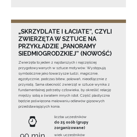
„SKRZYDLATE I ŁACIATE”, CZYLI
ZWIERZĘTA W SZTUCE NA
PRZYKŁADZIE „PANORAMY
SIEDMIOGRODZKIEJ” (NOWOŚĆ)
Zwierzęta to jeden z najstarszych i najczęściej
przygotowywanych w sztuce motywów. Występują
symbolicznie jako towarzysze ludzi, magicznie,
egzotycznie, podczas bitew, polowań, nieodłącznie z
przyrodą. Sama obecność zwierząt w sztuce wynika z
fundamentalnej potrzeby człowieka, by określić relację
między sobą a światem innych istot. Część plastyczna
będzie poświęcona malowaniu odlewów gipsowych
przedstawiających konia.
liczba uczestników
do 25 osób (grupy
zorganizowane)
90 min
wiek uczestników