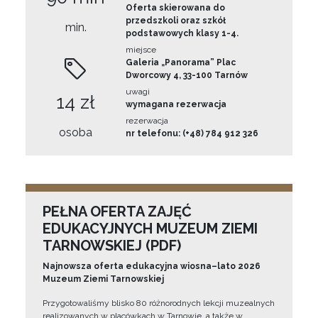
Oferta skierowana do
przedszkoli oraz szkół
min.
podstawowych klasy 1-4.
miejsce
Galeria „Panorama” Plac
Dworcowy 4, 33-100 Tarnów
uwagi
14 zł
wymagana rezerwacja
rezerwacja
osoba
nr telefonu: (+48) 784 912 326
PEŁNA OFERTA ZAJĘĆ
EDUKACYJNYCH MUZEUM ZIEMI
TARNOWSKIEJ (PDF)
Najnowsza oferta edukacyjna wiosna–lato 2026
Muzeum Ziemi Tarnowskiej
Przygotowaliśmy blisko 80 różnorodnych lekcji muzealnych
realizowanych w placówkach w Tarnowie, a także w