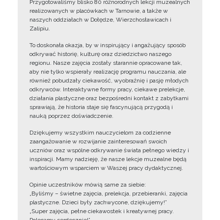
Przygotowaliśmy blisko 80 różnorodnych lekcji muzealnych
realizowanych w placówkach w Tarnowie, a także w
naszych oddziałach w Dołędze, Wierzchosławicach i
Zalipiu.
To doskonała okazja, by w inspirujący i angażujący sposób
odkrywać historię, kulturę oraz dziedzictwo naszego
regionu. Nasze zajęcia zostały starannie opracowane tak,
aby nie tylko wspierały realizację programu nauczania, ale
również pobudzały ciekawość, wyobraźnię i pasję młodych
odkrywców. Interaktywne formy pracy, ciekawe prelekcje,
działania plastyczne oraz bezpośredni kontakt z zabytkami
sprawiają, że historia staje się fascynującą przygodą i
nauką poprzez doświadczenie.
Dziękujemy wszystkim nauczycielom za codzienne
zaangażowanie w rozwijanie zainteresowań swoich
uczniów oraz wspólne odkrywanie świata pełnego wiedzy i
inspiracji. Mamy nadzieję, że nasze lekcje muzealne będą
wartościowym wsparciem w Waszej pracy dydaktycznej.
Opinie uczestników mówią same za siebie:
„Byliśmy – świetne zajęcia, prelekcja, przebieranki, zajęcia
plastyczne. Dzieci były zachwycone, dziękujemy!”
„Super zajęcia, pełne ciekawostek i kreatywnej pracy.