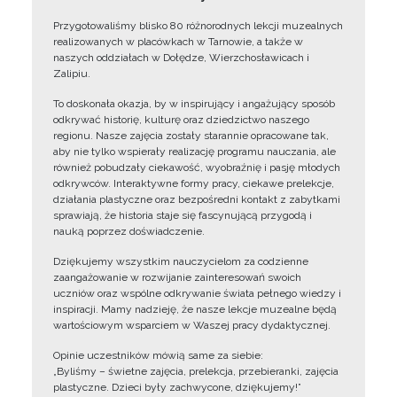
Przygotowaliśmy blisko 80 różnorodnych lekcji muzealnych
realizowanych w placówkach w Tarnowie, a także w
naszych oddziałach w Dołędze, Wierzchosławicach i
Zalipiu.
To doskonała okazja, by w inspirujący i angażujący sposób
odkrywać historię, kulturę oraz dziedzictwo naszego
regionu. Nasze zajęcia zostały starannie opracowane tak,
aby nie tylko wspierały realizację programu nauczania, ale
również pobudzały ciekawość, wyobraźnię i pasję młodych
odkrywców. Interaktywne formy pracy, ciekawe prelekcje,
działania plastyczne oraz bezpośredni kontakt z zabytkami
sprawiają, że historia staje się fascynującą przygodą i
nauką poprzez doświadczenie.
Dziękujemy wszystkim nauczycielom za codzienne
zaangażowanie w rozwijanie zainteresowań swoich
uczniów oraz wspólne odkrywanie świata pełnego wiedzy i
inspiracji. Mamy nadzieję, że nasze lekcje muzealne będą
wartościowym wsparciem w Waszej pracy dydaktycznej.
Opinie uczestników mówią same za siebie:
„Byliśmy – świetne zajęcia, prelekcja, przebieranki, zajęcia
plastyczne. Dzieci były zachwycone, dziękujemy!”