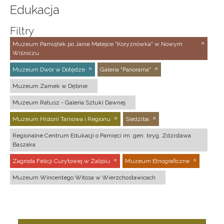
Edukacja
Filtry
Muzeum Pamiątek po Janie Matejce "Koryznówka" w Nowym
Wiśniczu
Muzeum Dwór w Dołędze
Galeria "Panorama"
Muzeum Zamek w Dębnie
Muzeum Ratusz - Galeria Sztuki Dawnej
Muzeum Historii Tarnowa i Regionu
Siedziba
Regionalne Centrum Edukacji o Pamięci im. gen. bryg. Zdzisława
Baszaka
Zagroda Felicji Curyłowej w Zalipiu
Muzeum Etnograficzne
Muzeum Wincentego Witosa w Wierzchosławicach