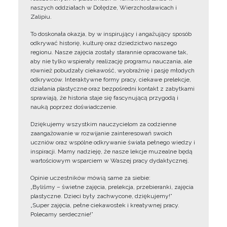
naszych oddziałach w Dołędze, Wierzchosławicach i
Zalipiu.
To doskonała okazja, by w inspirujący i angażujący sposób
odkrywać historię, kulturę oraz dziedzictwo naszego
regionu. Nasze zajęcia zostały starannie opracowane tak,
aby nie tylko wspierały realizację programu nauczania, ale
również pobudzały ciekawość, wyobraźnię i pasję młodych
odkrywców. Interaktywne formy pracy, ciekawe prelekcje,
działania plastyczne oraz bezpośredni kontakt z zabytkami
sprawiają, że historia staje się fascynującą przygodą i
nauką poprzez doświadczenie.
Dziękujemy wszystkim nauczycielom za codzienne
zaangażowanie w rozwijanie zainteresowań swoich
uczniów oraz wspólne odkrywanie świata pełnego wiedzy i
inspiracji. Mamy nadzieję, że nasze lekcje muzealne będą
wartościowym wsparciem w Waszej pracy dydaktycznej.
Opinie uczestników mówią same za siebie:
„Byliśmy – świetne zajęcia, prelekcja, przebieranki, zajęcia
plastyczne. Dzieci były zachwycone, dziękujemy!”
„Super zajęcia, pełne ciekawostek i kreatywnej pracy.
Polecamy serdecznie!”