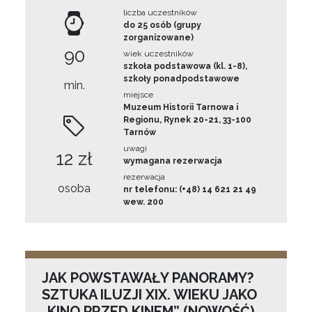
liczba uczestników
do 25 osób (grupy
zorganizowane)
90
wiek uczestników
szkoła podstawowa (kl. 1-8),
szkoły ponadpodstawowe
min.
miejsce
Muzeum Historii Tarnowa i
Regionu, Rynek 20-21, 33-100
Tarnów
uwagi
12 zł
wymagana rezerwacja
rezerwacja
osoba
nr telefonu: (+48) 14 621 21 49
wew. 200
JAK POWSTAWAŁY PANORAMY?
SZTUKA ILUZJI XIX. WIEKU JAKO
„KINO PRZED KINEM” (NOWOŚĆ)