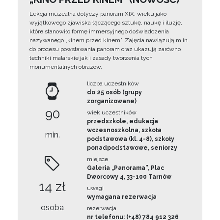
Lekcja muzealna dotyczy panoram XIX. wieku jako
wyjątkowego zjawiska łączącego sztukę, naukę i iluzję,
które stanowiło formę immersyjnego doświadczenia
nazywanego „kinem przed kinem”. Zajęcia nawiązują m.in.
do procesu powstawania panoram oraz ukazują zarówno
techniki malarskie jak i zasady tworzenia tych
monumentalnych obrazów.
liczba uczestników
do 25 osób (grupy
zorganizowane)
90
wiek uczestników
przedszkole, edukacja
wczesnoszkolna, szkoła
min.
podstawowa (kl. 4-8), szkoły
ponadpodstawowe, seniorzy
miejsce
Galeria „Panorama”, Plac
Dworcowy 4, 33-100 Tarnów
14 zł
uwagi
wymagana rezerwacja
osoba
rezerwacja
nr telefonu: (+48) 784 912 326