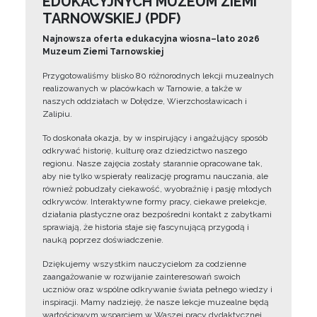
EDUKACYJNYCH MUZEUM ZIEMI
TARNOWSKIEJ (PDF)
Najnowsza oferta edukacyjna wiosna–lato 2026
Muzeum Ziemi Tarnowskiej
Przygotowaliśmy blisko 80 różnorodnych lekcji muzealnych
realizowanych w placówkach w Tarnowie, a także w
naszych oddziałach w Dołędze, Wierzchosławicach i
Zalipiu.
To doskonała okazja, by w inspirujący i angażujący sposób
odkrywać historię, kulturę oraz dziedzictwo naszego
regionu. Nasze zajęcia zostały starannie opracowane tak,
aby nie tylko wspierały realizację programu nauczania, ale
również pobudzały ciekawość, wyobraźnię i pasję młodych
odkrywców. Interaktywne formy pracy, ciekawe prelekcje,
działania plastyczne oraz bezpośredni kontakt z zabytkami
sprawiają, że historia staje się fascynującą przygodą i
nauką poprzez doświadczenie.
Dziękujemy wszystkim nauczycielom za codzienne
zaangażowanie w rozwijanie zainteresowań swoich
uczniów oraz wspólne odkrywanie świata pełnego wiedzy i
inspiracji. Mamy nadzieję, że nasze lekcje muzealne będą
wartościowym wsparciem w Waszej pracy dydaktycznej.