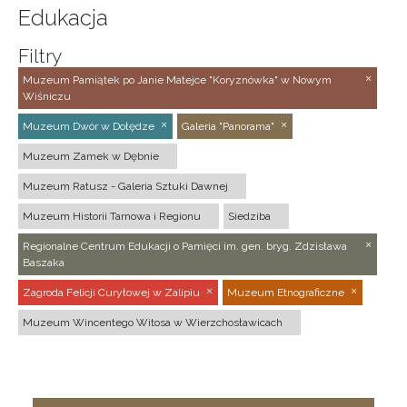
Edukacja
Filtry
Muzeum Pamiątek po Janie Matejce "Koryznówka" w Nowym
Wiśniczu
Muzeum Dwór w Dołędze
Galeria "Panorama"
Muzeum Zamek w Dębnie
Muzeum Ratusz - Galeria Sztuki Dawnej
Muzeum Historii Tarnowa i Regionu
Siedziba
Regionalne Centrum Edukacji o Pamięci im. gen. bryg. Zdzisława
Baszaka
Zagroda Felicji Curyłowej w Zalipiu
Muzeum Etnograficzne
Muzeum Wincentego Witosa w Wierzchosławicach