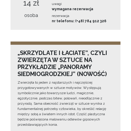
14 zł
uwagi
wymagana rezerwacja
osoba
rezerwacja
nr telefonu: (+48) 784 912 326
„SKRZYDLATE I ŁACIATE”, CZYLI
ZWIERZĘTA W SZTUCE NA
PRZYKŁADZIE „PANORAMY
SIEDMIOGRODZKIEJ” (NOWOŚĆ)
Zwierzęta to jeden z najstarszych i najczęściej
przygotowywanych w sztuce motywów. Występują
symbolicznie jako towarzysze ludzi, magicznie,
egzotycznie, podczas bitew, polowań, nieodłącznie z
przyrodą. Sama obecność zwierząt w sztuce wynika z
fundamentalnej potrzeby człowieka, by określić relację
między sobą a światem innych istot. Część plastyczna
będzie poświęcona malowaniu odlewów gipsowych
przedstawiających konia.