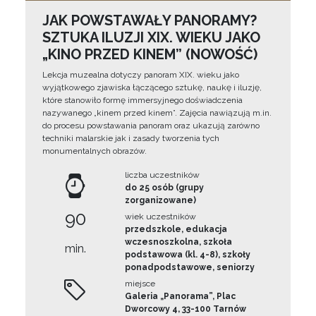
JAK POWSTAWAŁY PANORAMY?
SZTUKA ILUZJI XIX. WIEKU JAKO
„KINO PRZED KINEM” (NOWOŚĆ)
Lekcja muzealna dotyczy panoram XIX. wieku jako
wyjątkowego zjawiska łączącego sztukę, naukę i iluzję,
które stanowiło formę immersyjnego doświadczenia
nazywanego „kinem przed kinem”. Zajęcia nawiązują m.in.
do procesu powstawania panoram oraz ukazują zarówno
techniki malarskie jak i zasady tworzenia tych
monumentalnych obrazów.
liczba uczestników
do 25 osób (grupy
zorganizowane)
90
wiek uczestników
przedszkole, edukacja
wczesnoszkolna, szkoła
min.
podstawowa (kl. 4-8), szkoły
ponadpodstawowe, seniorzy
miejsce
Galeria „Panorama”, Plac
Dworcowy 4, 33-100 Tarnów