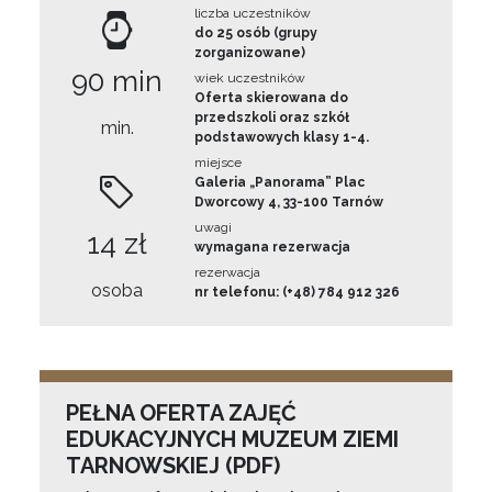
liczba uczestników
do 25 osób (grupy
zorganizowane)
90 min
wiek uczestników
Oferta skierowana do
przedszkoli oraz szkół
min.
podstawowych klasy 1-4.
miejsce
Galeria „Panorama” Plac
Dworcowy 4, 33-100 Tarnów
uwagi
14 zł
wymagana rezerwacja
rezerwacja
osoba
nr telefonu: (+48) 784 912 326
PEŁNA OFERTA ZAJĘĆ
EDUKACYJNYCH MUZEUM ZIEMI
TARNOWSKIEJ (PDF)