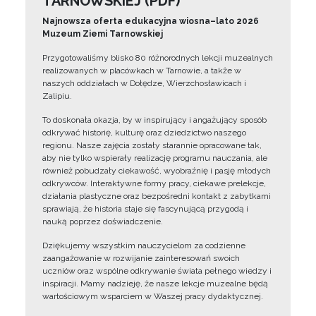
TARNOWSKIEJ (PDF)
Najnowsza oferta edukacyjna wiosna–lato 2026
Muzeum Ziemi Tarnowskiej
Przygotowaliśmy blisko 80 różnorodnych lekcji muzealnych
realizowanych w placówkach w Tarnowie, a także w
naszych oddziałach w Dołędze, Wierzchosławicach i
Zalipiu.
To doskonała okazja, by w inspirujący i angażujący sposób
odkrywać historię, kulturę oraz dziedzictwo naszego
regionu. Nasze zajęcia zostały starannie opracowane tak,
aby nie tylko wspierały realizację programu nauczania, ale
również pobudzały ciekawość, wyobraźnię i pasję młodych
odkrywców. Interaktywne formy pracy, ciekawe prelekcje,
działania plastyczne oraz bezpośredni kontakt z zabytkami
sprawiają, że historia staje się fascynującą przygodą i
nauką poprzez doświadczenie.
Dziękujemy wszystkim nauczycielom za codzienne
zaangażowanie w rozwijanie zainteresowań swoich
uczniów oraz wspólne odkrywanie świata pełnego wiedzy i
inspiracji. Mamy nadzieję, że nasze lekcje muzealne będą
wartościowym wsparciem w Waszej pracy dydaktycznej.