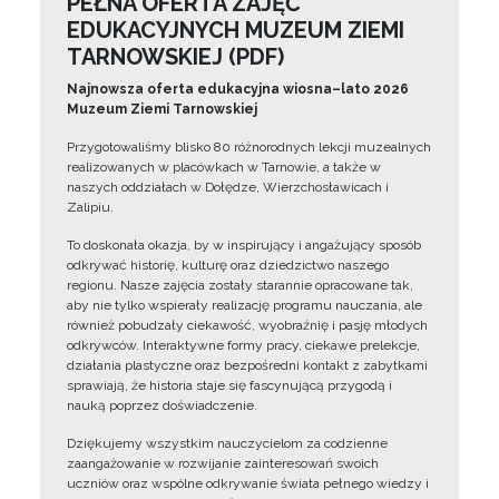
PEŁNA OFERTA ZAJĘĆ
EDUKACYJNYCH MUZEUM ZIEMI
TARNOWSKIEJ (PDF)
Najnowsza oferta edukacyjna wiosna–lato 2026
Muzeum Ziemi Tarnowskiej
Przygotowaliśmy blisko 80 różnorodnych lekcji muzealnych
realizowanych w placówkach w Tarnowie, a także w
naszych oddziałach w Dołędze, Wierzchosławicach i
Zalipiu.
To doskonała okazja, by w inspirujący i angażujący sposób
odkrywać historię, kulturę oraz dziedzictwo naszego
regionu. Nasze zajęcia zostały starannie opracowane tak,
aby nie tylko wspierały realizację programu nauczania, ale
również pobudzały ciekawość, wyobraźnię i pasję młodych
odkrywców. Interaktywne formy pracy, ciekawe prelekcje,
działania plastyczne oraz bezpośredni kontakt z zabytkami
sprawiają, że historia staje się fascynującą przygodą i
nauką poprzez doświadczenie.
Dziękujemy wszystkim nauczycielom za codzienne
zaangażowanie w rozwijanie zainteresowań swoich
uczniów oraz wspólne odkrywanie świata pełnego wiedzy i