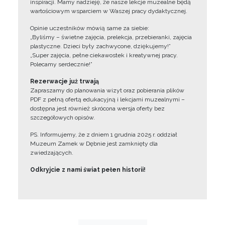
inspiracji. Mamy nadzieję, że nasze lekcje muzealne będą
wartościowym wsparciem w Waszej pracy dydaktycznej.
Opinie uczestników mówią same za siebie:
„Byliśmy – świetne zajęcia, prelekcja, przebieranki, zajęcia
plastyczne. Dzieci były zachwycone, dziękujemy!”
„Super zajęcia, pełne ciekawostek i kreatywnej pracy.
Polecamy serdecznie!”
Rezerwacje już trwają
Zapraszamy do planowania wizyt oraz pobierania plików
PDF z pełną ofertą edukacyjną i lekcjami muzealnymi –
dostępna jest również skrócona wersja oferty bez
szczegółowych opisów.
PS. Informujemy, że z dniem 1 grudnia 2025 r. oddział
Muzeum Zamek w Dębnie jest zamknięty dla
zwiedzających.
Odkryjcie z nami świat pełen historii!