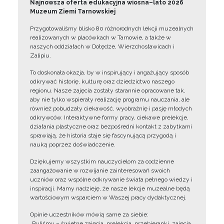
Najnowsza oferta edukacyjna wiosna–lato 2026
Muzeum Ziemi Tarnowskiej
Przygotowaliśmy blisko 80 różnorodnych lekcji muzealnych
realizowanych w placówkach w Tarnowie, a także w
naszych oddziałach w Dołędze, Wierzchosławicach i
Zalipiu.
To doskonała okazja, by w inspirujący i angażujący sposób
odkrywać historię, kulturę oraz dziedzictwo naszego
regionu. Nasze zajęcia zostały starannie opracowane tak,
aby nie tylko wspierały realizację programu nauczania, ale
również pobudzały ciekawość, wyobraźnię i pasję młodych
odkrywców. Interaktywne formy pracy, ciekawe prelekcje,
działania plastyczne oraz bezpośredni kontakt z zabytkami
sprawiają, że historia staje się fascynującą przygodą i
nauką poprzez doświadczenie.
Dziękujemy wszystkim nauczycielom za codzienne
zaangażowanie w rozwijanie zainteresowań swoich
uczniów oraz wspólne odkrywanie świata pełnego wiedzy i
inspiracji. Mamy nadzieję, że nasze lekcje muzealne będą
wartościowym wsparciem w Waszej pracy dydaktycznej.
Opinie uczestników mówią same za siebie:
„Byliśmy – świetne zajęcia, prelekcja, przebieranki, zajęcia