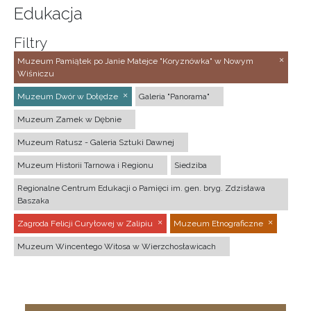
Edukacja
Filtry
Muzeum Pamiątek po Janie Matejce "Koryznówka" w Nowym
Wiśniczu
Muzeum Dwór w Dołędze
Galeria "Panorama"
Muzeum Zamek w Dębnie
Muzeum Ratusz - Galeria Sztuki Dawnej
Muzeum Historii Tarnowa i Regionu
Siedziba
Regionalne Centrum Edukacji o Pamięci im. gen. bryg. Zdzisława
Baszaka
Zagroda Felicji Curyłowej w Zalipiu
Muzeum Etnograficzne
Muzeum Wincentego Witosa w Wierzchosławicach