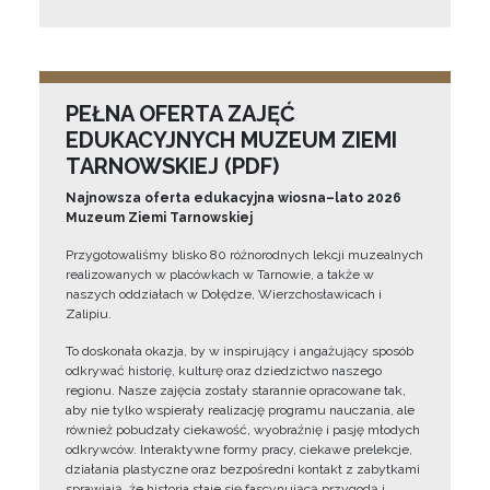
PEŁNA OFERTA ZAJĘĆ
EDUKACYJNYCH MUZEUM ZIEMI
TARNOWSKIEJ (PDF)
Najnowsza oferta edukacyjna wiosna–lato 2026
Muzeum Ziemi Tarnowskiej
Przygotowaliśmy blisko 80 różnorodnych lekcji muzealnych
realizowanych w placówkach w Tarnowie, a także w
naszych oddziałach w Dołędze, Wierzchosławicach i
Zalipiu.
To doskonała okazja, by w inspirujący i angażujący sposób
odkrywać historię, kulturę oraz dziedzictwo naszego
regionu. Nasze zajęcia zostały starannie opracowane tak,
aby nie tylko wspierały realizację programu nauczania, ale
również pobudzały ciekawość, wyobraźnię i pasję młodych
odkrywców. Interaktywne formy pracy, ciekawe prelekcje,
działania plastyczne oraz bezpośredni kontakt z zabytkami
sprawiają, że historia staje się fascynującą przygodą i