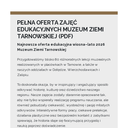
PEŁNA OFERTA ZAJĘĆ
EDUKACYJNYCH MUZEUM ZIEMI
TARNOWSKIEJ (PDF)
Najnowsza oferta edukacyjna wiosna–lato 2026
Muzeum Ziemi Tarnowskiej
Przygotowaliśmy blisko 80 różnorodnych lekcji muzealnych
realizowanych w placówkach w Tarnowie, a także w
naszych oddziałach w Dołędze, Wierzchosławicach i
Zalipiu.
To doskonała okazja, by w inspirujący i angażujący sposób
odkrywać historię, kulturę oraz dziedzictwo naszego
regionu. Nasze zajęcia zostały starannie opracowane tak,
aby nie tylko wspierały realizację programu nauczania, ale
również pobudzały ciekawość, wyobraźnię i pasję młodych
odkrywców. Interaktywne formy pracy, ciekawe prelekcje,
działania plastyczne oraz bezpośredni kontakt z zabytkami
sprawiają, że historia staje się fascynującą przygodą i
nauką poprzez doświadczenie.