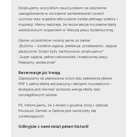
Dziękujemy wszystkim nauczycielom za codzienne
zaangażowanie w rozwijanie zainteresowań swoich
uczniów oraz wspólne odkrywanie świata pełnego wiedzy i
inspiracji. Mamy nadzieję, że nasze lekcje muzealne będą
wartościowym wsparciem w Waszej pracy dydaktycznej.
Opinie uczestników mówią same za siebie:
„Byliśmy – świetne zajęcia, prelekcja, przebieranki, zajęcia
plastyczne. Dzieci były zachwycone, dziękujemy!”
„Super zajęcia, pełne ciekawostek i kreatywnej pracy.
Polecamy serdecznie!”
Rezerwacje już trwają
Zapraszamy do planowania wizyt oraz pobierania plików
PDF z pełną ofertą edukacyjną i lekcjami muzealnymi –
dostępna jest również skrócona wersja oferty bez
szczegółowych opisów.
PS. Informujemy, że z dniem 1 grudnia 2025 r. oddział
Muzeum Zamek w Dębnie jest zamknięty dla
zwiedzających.
Odkryjcie z nami świat pełen historii!