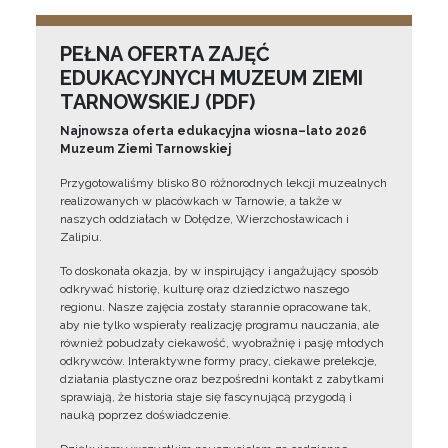
PEŁNA OFERTA ZAJĘĆ
EDUKACYJNYCH MUZEUM ZIEMI
TARNOWSKIEJ (PDF)
Najnowsza oferta edukacyjna wiosna–lato 2026
Muzeum Ziemi Tarnowskiej
Przygotowaliśmy blisko 80 różnorodnych lekcji muzealnych
realizowanych w placówkach w Tarnowie, a także w
naszych oddziałach w Dołędze, Wierzchosławicach i
Zalipiu.
To doskonała okazja, by w inspirujący i angażujący sposób
odkrywać historię, kulturę oraz dziedzictwo naszego
regionu. Nasze zajęcia zostały starannie opracowane tak,
aby nie tylko wspierały realizację programu nauczania, ale
również pobudzały ciekawość, wyobraźnię i pasję młodych
odkrywców. Interaktywne formy pracy, ciekawe prelekcje,
działania plastyczne oraz bezpośredni kontakt z zabytkami
sprawiają, że historia staje się fascynującą przygodą i
nauką poprzez doświadczenie.