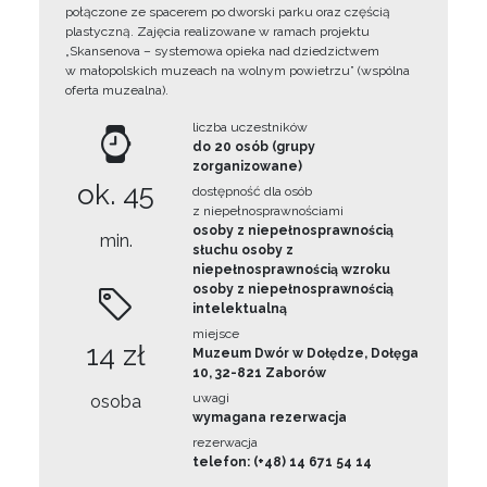
połączone ze spacerem po dworski parku oraz częścią
plastyczną. Zajęcia realizowane w ramach projektu
„Skansenova – systemowa opieka nad dziedzictwem
w małopolskich muzeach na wolnym powietrzu” (wspólna
oferta muzealna).
liczba uczestników
do 20 osób (grupy
zorganizowane)
ok. 45
dostępność dla osób
z niepełnosprawnościami
osoby z niepełnosprawnością
min.
słuchu osoby z
niepełnosprawnością wzroku
osoby z niepełnosprawnością
intelektualną
miejsce
14 zł
Muzeum Dwór w Dołędze, Dołęga
10, 32-821 Zaborów
uwagi
osoba
wymagana rezerwacja
rezerwacja
telefon: (+48) 14 671 54 14