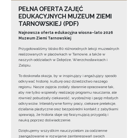
PEŁNA OFERTA ZAJĘĆ
EDUKACYJNYCH MUZEUM ZIEMI
TARNOWSKIEJ (PDF)
Najnowsza oferta edukacyjna wiosna–lato 2026
Muzeum Ziemi Tarnowskiej
Przygotowaliśmy blisko 80 różnorodnych lekcji muzealnych
realizowanych w placówkach w Tarnowie, a także w
naszych oddziałach w Dołędze, Wierzchosławicach i
Zalipiu.
To doskonała okazja, by w inspirujący i angażujący sposób
odkrywać historię, kulturę oraz dziedzictwo naszego
regionu. Nasze zajęcia zostały starannie opracowane tak,
aby nie tylko wspierały realizację programu nauczania, ale
również pobudzały ciekawość, wyobraźnię i pasję młodych
odkrywców. Interaktywne formy pracy, ciekawe prelekcje,
działania plastyczne oraz bezpośredni kontakt z zabytkami
sprawiają, że historia staje się fascynującą przygodą i
nauką poprzez doświadczenie.
Dziękujemy wszystkim nauczycielom za codzienne
zaangażowanie w rozwijanie zainteresowań swoich