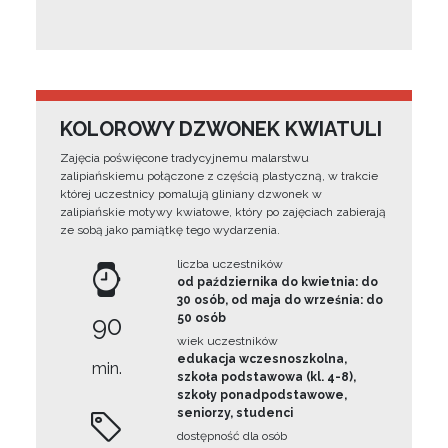
KOLOROWY DZWONEK KWIATULI
Zajęcia poświęcone tradycyjnemu malarstwu
zalipiańskiemu połączone z częścią plastyczną, w trakcie
której uczestnicy pomalują gliniany dzwonek w
zalipiańskie motywy kwiatowe, który po zajęciach zabierają
ze sobą jako pamiątkę tego wydarzenia.
liczba uczestników
od października do kwietnia: do
30 osób, od maja do września: do
90
50 osób
wiek uczestników
edukacja wczesnoszkolna,
min.
szkoła podstawowa (kl. 4-8),
szkoły ponadpodstawowe,
seniorzy, studenci
dostępność dla osób