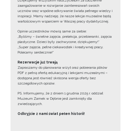
Dziękujemy wszystkim nauczycielom za codzienne
zaangażowanie w rozwijanie zainteresowań swoich
uczniów oraz wspólne odkrywanie świata pełnego wiedzy i
inspiracji. Mamy nadzieję, że nasze lekcje muzealne będą
wartościowym wsparciem w Waszej pracy dydaktycznej.
Opinie uczestników mówią same za siebie:
„Byliśmy – świetne zajęcia, prelekcja, przebieranki, zajęcia
plastyczne. Dzieci były zachwycone, dziękujemy!”
„Super zajęcia, pełne ciekawostek i kreatywnej pracy.
Polecamy serdecznie!”
Rezerwacje już trwają
Zapraszamy do planowania wizyt oraz pobierania plików
PDF z pełną ofertą edukacyjną i lekcjami muzealnymi –
dostępna jest również skrócona wersja oferty bez
szczegółowych opisów.
PS. Informujemy, że z dniem 1 grudnia 2025 r. oddział
Muzeum Zamek w Dębnie jest zamknięty dla
zwiedzających.
Odkryjcie z nami świat pełen historii!