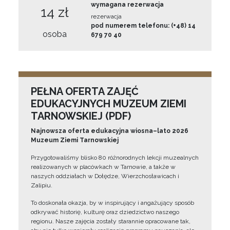
wymagana rezerwacja
14 zł
rezerwacja
pod numerem telefonu: (+48) 14
osoba
679 70 40
PEŁNA OFERTA ZAJĘĆ
EDUKACYJNYCH MUZEUM ZIEMI
TARNOWSKIEJ (PDF)
Najnowsza oferta edukacyjna wiosna–lato 2026
Muzeum Ziemi Tarnowskiej
Przygotowaliśmy blisko 80 różnorodnych lekcji muzealnych
realizowanych w placówkach w Tarnowie, a także w
naszych oddziałach w Dołędze, Wierzchosławicach i
Zalipiu.
To doskonała okazja, by w inspirujący i angażujący sposób
odkrywać historię, kulturę oraz dziedzictwo naszego
regionu. Nasze zajęcia zostały starannie opracowane tak,