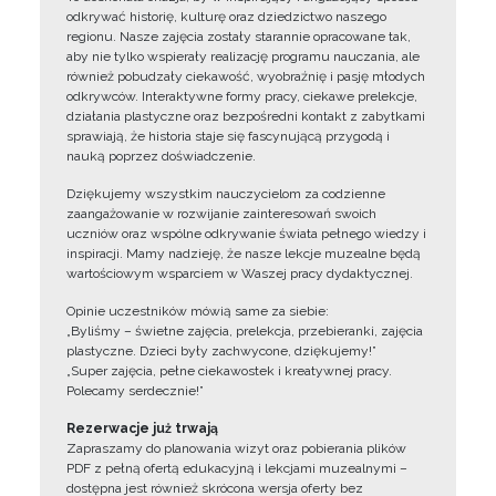
odkrywać historię, kulturę oraz dziedzictwo naszego
regionu. Nasze zajęcia zostały starannie opracowane tak,
aby nie tylko wspierały realizację programu nauczania, ale
również pobudzały ciekawość, wyobraźnię i pasję młodych
odkrywców. Interaktywne formy pracy, ciekawe prelekcje,
działania plastyczne oraz bezpośredni kontakt z zabytkami
sprawiają, że historia staje się fascynującą przygodą i
nauką poprzez doświadczenie.
Dziękujemy wszystkim nauczycielom za codzienne
zaangażowanie w rozwijanie zainteresowań swoich
uczniów oraz wspólne odkrywanie świata pełnego wiedzy i
inspiracji. Mamy nadzieję, że nasze lekcje muzealne będą
wartościowym wsparciem w Waszej pracy dydaktycznej.
Opinie uczestników mówią same za siebie:
„Byliśmy – świetne zajęcia, prelekcja, przebieranki, zajęcia
plastyczne. Dzieci były zachwycone, dziękujemy!”
„Super zajęcia, pełne ciekawostek i kreatywnej pracy.
Polecamy serdecznie!”
Rezerwacje już trwają
Zapraszamy do planowania wizyt oraz pobierania plików
PDF z pełną ofertą edukacyjną i lekcjami muzealnymi –
dostępna jest również skrócona wersja oferty bez