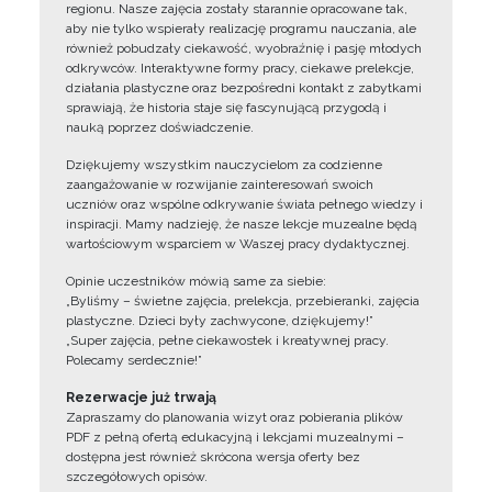
regionu. Nasze zajęcia zostały starannie opracowane tak,
aby nie tylko wspierały realizację programu nauczania, ale
również pobudzały ciekawość, wyobraźnię i pasję młodych
odkrywców. Interaktywne formy pracy, ciekawe prelekcje,
działania plastyczne oraz bezpośredni kontakt z zabytkami
sprawiają, że historia staje się fascynującą przygodą i
nauką poprzez doświadczenie.
Dziękujemy wszystkim nauczycielom za codzienne
zaangażowanie w rozwijanie zainteresowań swoich
uczniów oraz wspólne odkrywanie świata pełnego wiedzy i
inspiracji. Mamy nadzieję, że nasze lekcje muzealne będą
wartościowym wsparciem w Waszej pracy dydaktycznej.
Opinie uczestników mówią same za siebie:
„Byliśmy – świetne zajęcia, prelekcja, przebieranki, zajęcia
plastyczne. Dzieci były zachwycone, dziękujemy!”
„Super zajęcia, pełne ciekawostek i kreatywnej pracy.
Polecamy serdecznie!”
Rezerwacje już trwają
Zapraszamy do planowania wizyt oraz pobierania plików
PDF z pełną ofertą edukacyjną i lekcjami muzealnymi –
dostępna jest również skrócona wersja oferty bez
szczegółowych opisów.