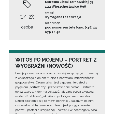
Muzeum Ziemi Tarnowskiej, 33-
122 Wierzchosławice 698
uwagi
14 zł
wymagana rezerwacja
rezerwacja
osoba
pod numerem telefonu: (+48) 14
679 70 40
WITOS PO MOJEMU – PORTRET Z
WYOBRAŹNI (NOWOŚĆ)
Lekcja prowadzona w oparciu o stałą ekspozycję muzealną
z wyszczególnieniem miejsc z portretami mieszkańców
gospodarstwa. Celem lekcji jest zapoznanie dzieci z
pojęciem „portret” czyli przedstawienie postaci. Portret to
obraz twarzy, który ma pokazać, jak dana osoba wygląda i
może też oddawać, jak się czuje lub jaki ma charakter.
Dzieci dowiedzą się co mówi portret o ukazanym na nim
człowieku. Kolejnym celem lekcji jest przygotowanie
portretu postaci historycznej - portretu Wincentego Witosa.