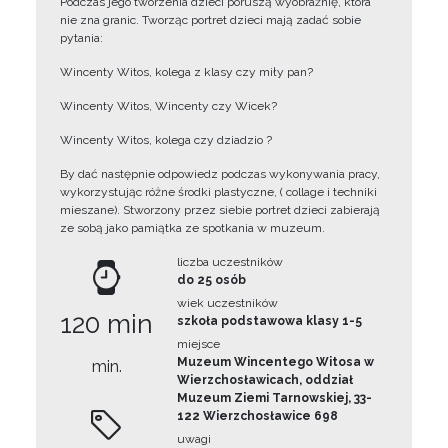
Podczas jego tworzenia dzieci poruszą wyobraźnię, która
nie zna granic. Tworząc portret dzieci mają zadać sobie
pytania:
Wincenty Witos, kolega z klasy czy miły pan?
Wincenty Witos, Wincenty czy Wicek?
Wincenty Witos, kolega czy dziadzio ?
By dać następnie odpowiedz podczas wykonywania pracy,
wykorzystując różne środki plastyczne, ( collage i techniki
mieszane). Stworzony przez siebie portret dzieci zabierają
ze sobą jako pamiątka ze spotkania w muzeum.
liczba uczestników
do 25 osób
wiek uczestników
120 min
szkoła podstawowa klasy 1-5
miejsce
Muzeum Wincentego Witosa w
min.
Wierzchosławicach, oddział
Muzeum Ziemi Tarnowskiej, 33-
122 Wierzchosławice 698
uwagi