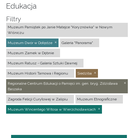
Edukacja
Filtry
Muzeum Pamiątek po Janie Matejce "Koryznówka" w Nowym
Wiśniczu
Muzeum Dwór w Dołędze
Galeria "Panorama"
Muzeum Zamek w Dębnie
Muzeum Ratusz - Galeria Sztuki Dawnej
Muzeum Historii Tarnowa i Regionu
Siedziba
Regionalne Centrum Edukacji o Pamięci im. gen. bryg. Zdzisława
Baszaka
Zagroda Felicji Curyłowej w Zalipiu
Muzeum Etnograficzne
Muzeum Wincentego Witosa w Wierzchosławicach