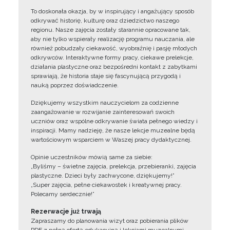
To doskonała okazja, by w inspirujący i angażujący sposób
odkrywać historię, kulturę oraz dziedzictwo naszego
regionu. Nasze zajęcia zostały starannie opracowane tak,
aby nie tylko wspierały realizację programu nauczania, ale
również pobudzały ciekawość, wyobraźnię i pasję młodych
odkrywców. Interaktywne formy pracy, ciekawe prelekcje,
działania plastyczne oraz bezpośredni kontakt z zabytkami
sprawiają, że historia staje się fascynującą przygodą i
nauką poprzez doświadczenie.
Dziękujemy wszystkim nauczycielom za codzienne
zaangażowanie w rozwijanie zainteresowań swoich
uczniów oraz wspólne odkrywanie świata pełnego wiedzy i
inspiracji. Mamy nadzieję, że nasze lekcje muzealne będą
wartościowym wsparciem w Waszej pracy dydaktycznej.
Opinie uczestników mówią same za siebie:
„Byliśmy – świetne zajęcia, prelekcja, przebieranki, zajęcia
plastyczne. Dzieci były zachwycone, dziękujemy!”
„Super zajęcia, pełne ciekawostek i kreatywnej pracy.
Polecamy serdecznie!”
Rezerwacje już trwają
Zapraszamy do planowania wizyt oraz pobierania plików