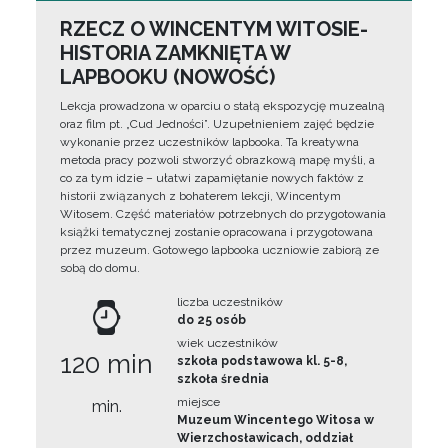
RZECZ O WINCENTYM WITOSIE-
HISTORIA ZAMKNIĘTA W
LAPBOOKU (NOWOŚĆ)
Lekcja prowadzona w oparciu o stałą ekspozycję muzealną
oraz film pt. „Cud Jedności”. Uzupełnieniem zajęć będzie
wykonanie przez uczestników lapbooka. Ta kreatywna
metoda pracy pozwoli stworzyć obrazkową mapę myśli, a
co za tym idzie – ułatwi zapamiętanie nowych faktów z
historii związanych z bohaterem lekcji, Wincentym
Witosem. Część materiałów potrzebnych do przygotowania
książki tematycznej zostanie opracowana i przygotowana
przez muzeum. Gotowego lapbooka uczniowie zabiorą ze
sobą do domu.
liczba uczestników
do 25 osób
wiek uczestników
120 min
szkoła podstawowa kl. 5-8,
szkoła średnia
miejsce
min.
Muzeum Wincentego Witosa w
Wierzchosławicach, oddział