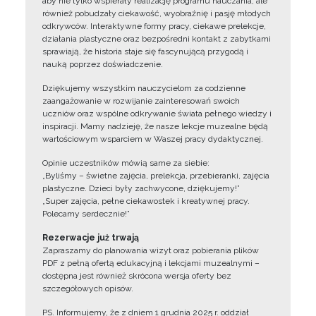
aby nie tylko wspierały realizację programu nauczania, ale
również pobudzały ciekawość, wyobraźnię i pasję młodych
odkrywców. Interaktywne formy pracy, ciekawe prelekcje,
działania plastyczne oraz bezpośredni kontakt z zabytkami
sprawiają, że historia staje się fascynującą przygodą i
nauką poprzez doświadczenie.
Dziękujemy wszystkim nauczycielom za codzienne
zaangażowanie w rozwijanie zainteresowań swoich
uczniów oraz wspólne odkrywanie świata pełnego wiedzy i
inspiracji. Mamy nadzieję, że nasze lekcje muzealne będą
wartościowym wsparciem w Waszej pracy dydaktycznej.
Opinie uczestników mówią same za siebie:
„Byliśmy – świetne zajęcia, prelekcja, przebieranki, zajęcia
plastyczne. Dzieci były zachwycone, dziękujemy!”
„Super zajęcia, pełne ciekawostek i kreatywnej pracy.
Polecamy serdecznie!”
Rezerwacje już trwają
Zapraszamy do planowania wizyt oraz pobierania plików
PDF z pełną ofertą edukacyjną i lekcjami muzealnymi –
dostępna jest również skrócona wersja oferty bez
szczegółowych opisów.
PS. Informujemy, że z dniem 1 grudnia 2025 r. oddział