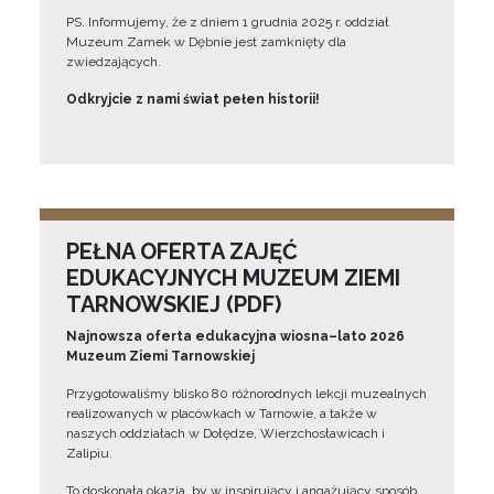
PS. Informujemy, że z dniem 1 grudnia 2025 r. oddział
Muzeum Zamek w Dębnie jest zamknięty dla
zwiedzających.
Odkryjcie z nami świat pełen historii!
PEŁNA OFERTA ZAJĘĆ
EDUKACYJNYCH MUZEUM ZIEMI
TARNOWSKIEJ (PDF)
Najnowsza oferta edukacyjna wiosna–lato 2026
Muzeum Ziemi Tarnowskiej
Przygotowaliśmy blisko 80 różnorodnych lekcji muzealnych
realizowanych w placówkach w Tarnowie, a także w
naszych oddziałach w Dołędze, Wierzchosławicach i
Zalipiu.
To doskonała okazja, by w inspirujący i angażujący sposób