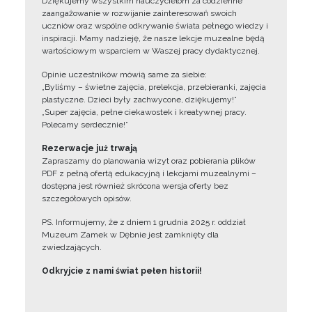
Dziękujemy wszystkim nauczycielom za codzienne
zaangażowanie w rozwijanie zainteresowań swoich
uczniów oraz wspólne odkrywanie świata pełnego wiedzy i
inspiracji. Mamy nadzieję, że nasze lekcje muzealne będą
wartościowym wsparciem w Waszej pracy dydaktycznej.
Opinie uczestników mówią same za siebie:
„Byliśmy – świetne zajęcia, prelekcja, przebieranki, zajęcia
plastyczne. Dzieci były zachwycone, dziękujemy!”
„Super zajęcia, pełne ciekawostek i kreatywnej pracy.
Polecamy serdecznie!”
Rezerwacje już trwają
Zapraszamy do planowania wizyt oraz pobierania plików
PDF z pełną ofertą edukacyjną i lekcjami muzealnymi –
dostępna jest również skrócona wersja oferty bez
szczegółowych opisów.
PS. Informujemy, że z dniem 1 grudnia 2025 r. oddział
Muzeum Zamek w Dębnie jest zamknięty dla
zwiedzających.
Odkryjcie z nami świat pełen historii!