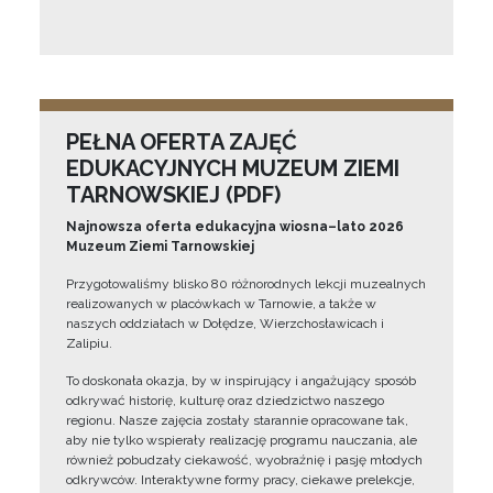
PEŁNA OFERTA ZAJĘĆ
EDUKACYJNYCH MUZEUM ZIEMI
TARNOWSKIEJ (PDF)
Najnowsza oferta edukacyjna wiosna–lato 2026
Muzeum Ziemi Tarnowskiej
Przygotowaliśmy blisko 80 różnorodnych lekcji muzealnych
realizowanych w placówkach w Tarnowie, a także w
naszych oddziałach w Dołędze, Wierzchosławicach i
Zalipiu.
To doskonała okazja, by w inspirujący i angażujący sposób
odkrywać historię, kulturę oraz dziedzictwo naszego
regionu. Nasze zajęcia zostały starannie opracowane tak,
aby nie tylko wspierały realizację programu nauczania, ale
również pobudzały ciekawość, wyobraźnię i pasję młodych
odkrywców. Interaktywne formy pracy, ciekawe prelekcje,