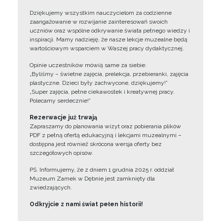
Dziękujemy wszystkim nauczycielom za codzienne
zaangażowanie w rozwijanie zainteresowań swoich
uczniów oraz wspólne odkrywanie świata pełnego wiedzy i
inspiracji. Mamy nadzieję, że nasze lekcje muzealne będą
wartościowym wsparciem w Waszej pracy dydaktycznej.
Opinie uczestników mówią same za siebie:
„Byliśmy – świetne zajęcia, prelekcja, przebieranki, zajęcia
plastyczne. Dzieci były zachwycone, dziękujemy!”
„Super zajęcia, pełne ciekawostek i kreatywnej pracy.
Polecamy serdecznie!”
Rezerwacje już trwają
Zapraszamy do planowania wizyt oraz pobierania plików
PDF z pełną ofertą edukacyjną i lekcjami muzealnymi –
dostępna jest również skrócona wersja oferty bez
szczegółowych opisów.
PS. Informujemy, że z dniem 1 grudnia 2025 r. oddział
Muzeum Zamek w Dębnie jest zamknięty dla
zwiedzających.
Odkryjcie z nami świat pełen historii!