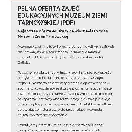
PEŁNA OFERTA ZAJĘĆ
EDUKACYJNYCH MUZEUM ZIEMI
TARNOWSKIEJ (PDF)
Najnowsza oferta edukacyjna wiosna–lato 2026
Muzeum Ziemi Tarnowskiej
Przygotowaliśmy blisko 80 różnorodnych lekcji muzealnych
realizowanych w placówkach w Tarnowie, a także w
naszych oddziałach w Dołędze, Wierzchosławicach i
Zalipiu.
To doskonała okazja, by w inspirujący i angażujący sposób
odkrywać historię, kulturę oraz dziedzictwo naszego
regionu. Nasze zajęcia zostały starannie opracowane tak,
aby nie tylko wspierały realizację programu nauczania, ale
również pobudzały ciekawość, wyobraźnię i pasję młodych
odkrywców. Interaktywne formy pracy, ciekawe prelekcje,
działania plastyczne oraz bezpośredni kontakt z zabytkami
sprawiają, że historia staje się fascynującą przygodą i
nauką poprzez doświadczenie.
Dziękujemy wszystkim nauczycielom za codzienne
zaangażowanie w rozwijanie zainteresowań swoich