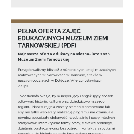
PEŁNA OFERTA ZAJĘĆ
EDUKACYJNYCH MUZEUM ZIEMI
TARNOWSKIEJ (PDF)
Najnowsza oferta edukacyjna wiosna–lato 2026
Muzeum Ziemi Tarnowskiej
Przygotowaliśmy blisko 80 różnorodnych lekcji muzealnych
realizowanych w placówkach w Tarnowie, a także w
naszych oddziałach w Dołędze, Wierzchosławicach i
Zalipiu.
To doskonała okazja, by w inspirujący i angażujący sposób
odkrywać historię, kulturę oraz dziedzictwo naszego
regionu. Nasze zajęcia zostały starannie opracowane tak,
aby nie tylko wspierały realizację programu nauczania, ale
również pobudzały ciekawość, wyobraźnię i pasję młodych
odkrywców. Interaktywne formy pracy, ciekawe prelekcje,
działania plastyczne oraz bezpośredni kontakt z zabytkami
sprawiają, że historia staje się fascynującą przygodą i