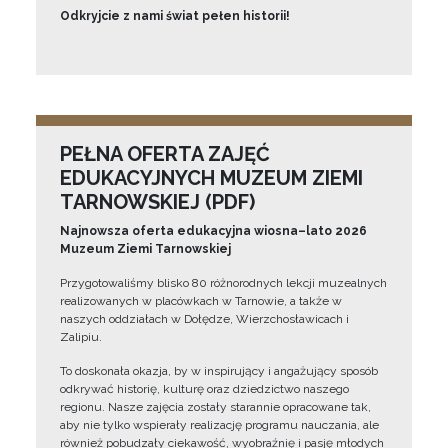
Odkryjcie z nami świat pełen historii!
PEŁNA OFERTA ZAJĘĆ
EDUKACYJNYCH MUZEUM ZIEMI
TARNOWSKIEJ (PDF)
Najnowsza oferta edukacyjna wiosna–lato 2026
Muzeum Ziemi Tarnowskiej
Przygotowaliśmy blisko 80 różnorodnych lekcji muzealnych
realizowanych w placówkach w Tarnowie, a także w
naszych oddziałach w Dołędze, Wierzchosławicach i
Zalipiu.
To doskonała okazja, by w inspirujący i angażujący sposób
odkrywać historię, kulturę oraz dziedzictwo naszego
regionu. Nasze zajęcia zostały starannie opracowane tak,
aby nie tylko wspierały realizację programu nauczania, ale
również pobudzały ciekawość, wyobraźnię i pasję młodych