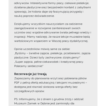
odkrywców. Interaktywne formy pracy, ciekawe prelekcje,
działania plastyczne oraz bezpośredni kontakt z zabytkami
sprawiają, że historia staje się fascynującą przygodą i
nauką poprzez doświadczenie.
Dziękujemy wszystkim nauczycielom za codzienne
zaangażowanie w rozwijanie zainteresowań swoich
uczniów oraz wspólne odkrywanie świata pełnego wiedzy i
inspiracji. Mamy nadzieję, że nasze lekcje muzealne będą
wartościowym wsparciem w Waszej pracy dydaktycznej.
Opinie uczestników mówią same za siebie:
„Byliśmy – świetne zajęcia, prelekcja, przebieranki, zajęcia
plastyczne. Dzieci były zachwycone, dziękujemy!”
„Super zajęcia, pełne ciekawostek i kreatywnej pracy.
Polecamy serdecznie!”
Rezerwacje już trwają
Zapraszamy do planowania wizyt oraz pobierania plików
PDF z pełną ofertą edukacyjną i lekcjami muzealnymi –
dostępna jest również skrócona wersja oferty bez
szczegółowych opisów.
PS. Informujemy, że z dniem 1 grudnia 2025 r. oddział
Muzeum Zamek w Dębnie jest zamknięty dla