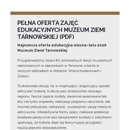
PEŁNA OFERTA ZAJĘĆ
EDUKACYJNYCH MUZEUM ZIEMI
TARNOWSKIEJ (PDF)
Najnowsza oferta edukacyjna wiosna–lato 2026
Muzeum Ziemi Tarnowskiej
Przygotowaliśmy blisko 80 różnorodnych lekcji muzealnych
realizowanych w placówkach w Tarnowie, a także w
naszych oddziałach w Dołędze, Wierzchosławicach i
Zalipiu.
To doskonała okazja, by w inspirujący i angażujący sposób
odkrywać historię, kulturę oraz dziedzictwo naszego
regionu. Nasze zajęcia zostały starannie opracowane tak,
aby nie tylko wspierały realizację programu nauczania, ale
również pobudzały ciekawość, wyobraźnię i pasję młodych
odkrywców. Interaktywne formy pracy, ciekawe prelekcje,
działania plastyczne oraz bezpośredni kontakt z zabytkami
sprawiają, że historia staje się fascynującą przygodą i
nauką poprzez doświadczenie.