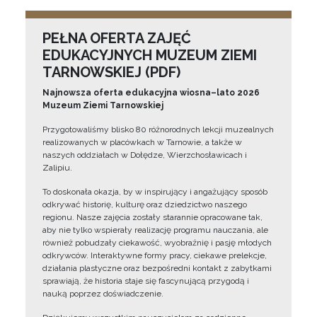
PEŁNA OFERTA ZAJĘĆ
EDUKACYJNYCH MUZEUM ZIEMI
TARNOWSKIEJ (PDF)
Najnowsza oferta edukacyjna wiosna–lato 2026
Muzeum Ziemi Tarnowskiej
Przygotowaliśmy blisko 80 różnorodnych lekcji muzealnych
realizowanych w placówkach w Tarnowie, a także w
naszych oddziałach w Dołędze, Wierzchosławicach i
Zalipiu.
To doskonała okazja, by w inspirujący i angażujący sposób
odkrywać historię, kulturę oraz dziedzictwo naszego
regionu. Nasze zajęcia zostały starannie opracowane tak,
aby nie tylko wspierały realizację programu nauczania, ale
również pobudzały ciekawość, wyobraźnię i pasję młodych
odkrywców. Interaktywne formy pracy, ciekawe prelekcje,
działania plastyczne oraz bezpośredni kontakt z zabytkami
sprawiają, że historia staje się fascynującą przygodą i
nauką poprzez doświadczenie.