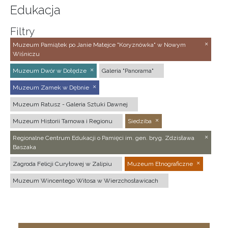
Edukacja
Filtry
Muzeum Pamiątek po Janie Matejce "Koryznówka" w Nowym
Wiśniczu
Muzeum Dwór w Dołędze
Galeria "Panorama"
Muzeum Zamek w Dębnie
Muzeum Ratusz - Galeria Sztuki Dawnej
Muzeum Historii Tarnowa i Regionu
Siedziba
Regionalne Centrum Edukacji o Pamięci im. gen. bryg. Zdzisława
Baszaka
Zagroda Felicji Curyłowej w Zalipiu
Muzeum Etnograficzne
Muzeum Wincentego Witosa w Wierzchosławicach