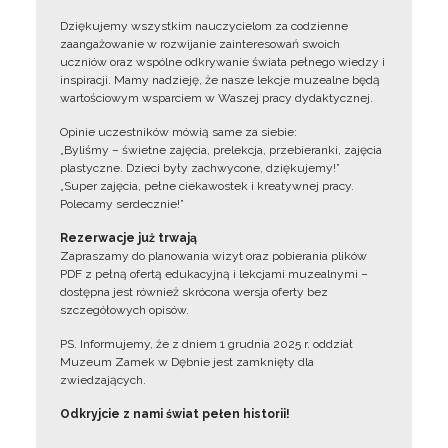
Dziękujemy wszystkim nauczycielom za codzienne
zaangażowanie w rozwijanie zainteresowań swoich
uczniów oraz wspólne odkrywanie świata pełnego wiedzy i
inspiracji. Mamy nadzieję, że nasze lekcje muzealne będą
wartościowym wsparciem w Waszej pracy dydaktycznej.
Opinie uczestników mówią same za siebie:
„Byliśmy – świetne zajęcia, prelekcja, przebieranki, zajęcia
plastyczne. Dzieci były zachwycone, dziękujemy!”
„Super zajęcia, pełne ciekawostek i kreatywnej pracy.
Polecamy serdecznie!”
Rezerwacje już trwają
Zapraszamy do planowania wizyt oraz pobierania plików
PDF z pełną ofertą edukacyjną i lekcjami muzealnymi –
dostępna jest również skrócona wersja oferty bez
szczegółowych opisów.
PS. Informujemy, że z dniem 1 grudnia 2025 r. oddział
Muzeum Zamek w Dębnie jest zamknięty dla
zwiedzających.
Odkryjcie z nami świat pełen historii!