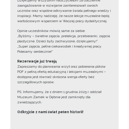
Dziękujemy wszystkim nauczycielom za codzienne
zaangażowanie w rozwijanie zainteresowań swoich
uczniów oraz wspólne odkrywanie świata pełnego wiedzy i
inspiracji. Mamy nadzieję, że nasze lekcje muzealne będą
wartościowym wsparciem w Waszej pracy dydaktycznej.
Opinie uczestników mówią same za siebie:
„Byliśmy – świetne zajęcia, prelekcja, przebieranki, zajęcia
plastyczne. Dzieci były zachwycone, dziękujemy!”
„Super zajęcia, pełne ciekawostek i kreatywnej pracy.
Polecamy serdecznie!”
Rezerwacje już trwają
Zapraszamy do planowania wizyt oraz pobierania plików
PDF z pełną ofertą edukacyjną i lekcjami muzealnymi –
dostępna jest również skrócona wersja oferty bez
szczegółowych opisów.
PS. Informujemy, że z dniem 1 grudnia 2025 r. oddział
Muzeum Zamek w Dębnie jest zamknięty dla
zwiedzających.
Odkryjcie z nami świat pełen historii!