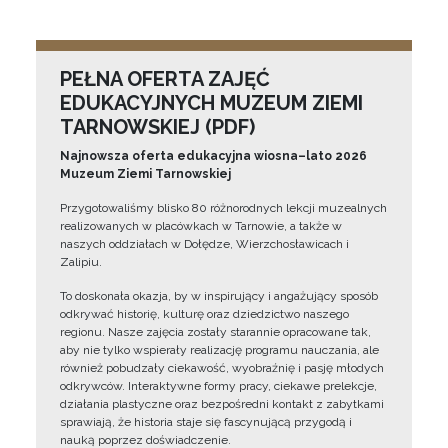
PEŁNA OFERTA ZAJĘĆ
EDUKACYJNYCH MUZEUM ZIEMI
TARNOWSKIEJ (PDF)
Najnowsza oferta edukacyjna wiosna–lato 2026
Muzeum Ziemi Tarnowskiej
Przygotowaliśmy blisko 80 różnorodnych lekcji muzealnych
realizowanych w placówkach w Tarnowie, a także w
naszych oddziałach w Dołędze, Wierzchosławicach i
Zalipiu.
To doskonała okazja, by w inspirujący i angażujący sposób
odkrywać historię, kulturę oraz dziedzictwo naszego
regionu. Nasze zajęcia zostały starannie opracowane tak,
aby nie tylko wspierały realizację programu nauczania, ale
również pobudzały ciekawość, wyobraźnię i pasję młodych
odkrywców. Interaktywne formy pracy, ciekawe prelekcje,
działania plastyczne oraz bezpośredni kontakt z zabytkami
sprawiają, że historia staje się fascynującą przygodą i
nauką poprzez doświadczenie.