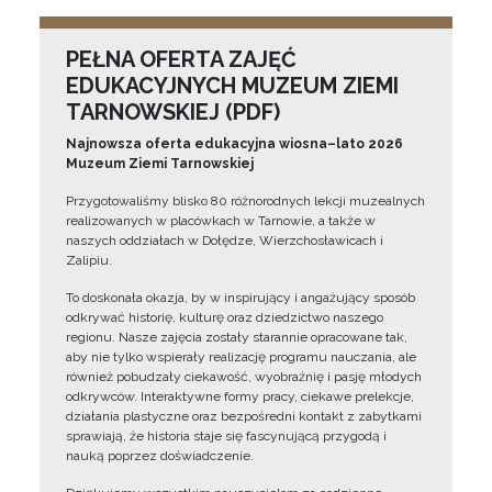
PEŁNA OFERTA ZAJĘĆ
EDUKACYJNYCH MUZEUM ZIEMI
TARNOWSKIEJ (PDF)
Najnowsza oferta edukacyjna wiosna–lato 2026
Muzeum Ziemi Tarnowskiej
Przygotowaliśmy blisko 80 różnorodnych lekcji muzealnych
realizowanych w placówkach w Tarnowie, a także w
naszych oddziałach w Dołędze, Wierzchosławicach i
Zalipiu.
To doskonała okazja, by w inspirujący i angażujący sposób
odkrywać historię, kulturę oraz dziedzictwo naszego
regionu. Nasze zajęcia zostały starannie opracowane tak,
aby nie tylko wspierały realizację programu nauczania, ale
również pobudzały ciekawość, wyobraźnię i pasję młodych
odkrywców. Interaktywne formy pracy, ciekawe prelekcje,
działania plastyczne oraz bezpośredni kontakt z zabytkami
sprawiają, że historia staje się fascynującą przygodą i
nauką poprzez doświadczenie.