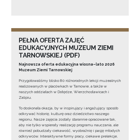
PEŁNA OFERTA ZAJĘĆ
EDUKACYJNYCH MUZEUM ZIEMI
TARNOWSKIEJ (PDF)
Najnowsza oferta edukacyjna wiosna–lato 2026
Muzeum Ziemi Tarnowskiej
Przygotowaliśmy blisko 80 różnorodnych lekcji muzealnych
realizowanych w placówkach w Tarnowie, a także w
naszych oddziałach w Dołędze, Wierzchosławicach i
Zalipiu.
To doskonała okazja, by w inspirujący i angażujący sposób
odkrywać historię, kulturę oraz dziedzictwo naszego
regionu. Nasze zajęcia zostały starannie opracowane tak,
aby nie tylko wspierały realizację programu nauczania, ale
również pobudzały ciekawość, wyobraźnię i pasję młodych
odkrywców. Interaktywne formy pracy, ciekawe prelekcje,