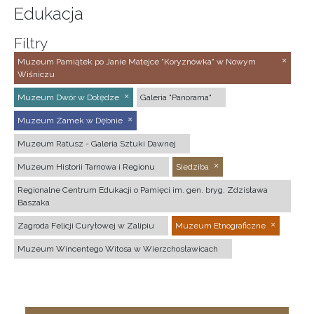
Edukacja
Filtry
Muzeum Pamiątek po Janie Matejce "Koryznówka" w Nowym
Wiśniczu
Muzeum Dwór w Dołędze
Galeria "Panorama"
Muzeum Zamek w Dębnie
Muzeum Ratusz - Galeria Sztuki Dawnej
Muzeum Historii Tarnowa i Regionu
Siedziba
Regionalne Centrum Edukacji o Pamięci im. gen. bryg. Zdzisława
Baszaka
Zagroda Felicji Curyłowej w Zalipiu
Muzeum Etnograficzne
Muzeum Wincentego Witosa w Wierzchosławicach