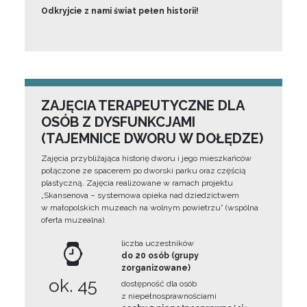
Odkryjcie z nami świat pełen historii!
ZAJĘCIA TERAPEUTYCZNE DLA
OSÓB Z DYSFUNKCJAMI
(TAJEMNICE DWORU W DOŁĘDZE)
Zajęcia przybliżająca historię dworu i jego mieszkańców
połączone ze spacerem po dworski parku oraz częścią
plastyczną. Zajęcia realizowane w ramach projektu
„Skansenova – systemowa opieka nad dziedzictwem
w małopolskich muzeach na wolnym powietrzu” (wspólna
oferta muzealna).
liczba uczestników
do 20 osób (grupy
zorganizowane)
ok. 45
dostępność dla osób
z niepełnosprawnościami