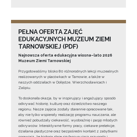
PEŁNA OFERTA ZAJĘĆ
EDUKACYJNYCH MUZEUM ZIEMI
TARNOWSKIEJ (PDF)
Najnowsza oferta edukacyjna wiosna–lato 2026
Muzeum Ziemi Tarnowskiej
Przygotowaliśmy blisko 80 różnorodnych lekcji muzealnych
realizowanych w placówkach w Tarnowie, a także w
naszych oddziałach w Dołędze, Wierzchosławicach i
Zalipiu.
To doskonała okazja, by w inspirujący i angażujący sposób
odkrywać historię, kulturę oraz dziedzictwo naszego
regionu. Nasze zajęcia zostały starannie opracowane tak,
aby nie tylko wspierały realizację programu nauczania, ale
również pobudzały ciekawość, wyobraźnię i pasję młodych
odkrywców. Interaktywne formy pracy, ciekawe prelekcje,
działania plastyczne oraz bezpośredni kontakt z zabytkami
sprawiają, że historia staje się fascynującą przygodą i