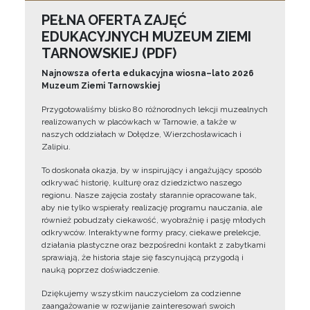
PEŁNA OFERTA ZAJĘĆ
EDUKACYJNYCH MUZEUM ZIEMI
TARNOWSKIEJ (PDF)
Najnowsza oferta edukacyjna wiosna–lato 2026
Muzeum Ziemi Tarnowskiej
Przygotowaliśmy blisko 80 różnorodnych lekcji muzealnych
realizowanych w placówkach w Tarnowie, a także w
naszych oddziałach w Dołędze, Wierzchosławicach i
Zalipiu.
To doskonała okazja, by w inspirujący i angażujący sposób
odkrywać historię, kulturę oraz dziedzictwo naszego
regionu. Nasze zajęcia zostały starannie opracowane tak,
aby nie tylko wspierały realizację programu nauczania, ale
również pobudzały ciekawość, wyobraźnię i pasję młodych
odkrywców. Interaktywne formy pracy, ciekawe prelekcje,
działania plastyczne oraz bezpośredni kontakt z zabytkami
sprawiają, że historia staje się fascynującą przygodą i
nauką poprzez doświadczenie.
Dziękujemy wszystkim nauczycielom za codzienne
zaangażowanie w rozwijanie zainteresowań swoich