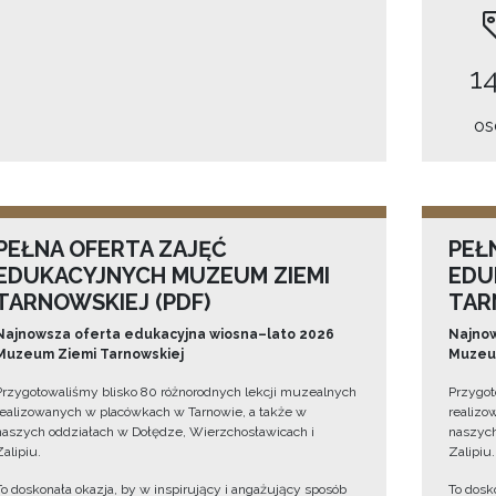
14
os
PEŁNA OFERTA ZAJĘĆ
PEŁ
EDUKACYJNYCH MUZEUM ZIEMI
EDU
TARNOWSKIEJ (PDF)
TAR
Najnowsza oferta edukacyjna wiosna–lato 2026
Najnow
Muzeum Ziemi Tarnowskiej
Muzeum
Przygotowaliśmy blisko 80 różnorodnych lekcji muzealnych
Przygot
realizowanych w placówkach w Tarnowie, a także w
realizo
naszych oddziałach w Dołędze, Wierzchosławicach i
naszych
Zalipiu.
Zalipiu.
To doskonała okazja, by w inspirujący i angażujący sposób
To dosk