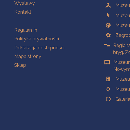
Wystawy
Muzeum
Kontakt
Muzeu
Muzeu
Na skróty
Regulamin
Zagrod
Polityka prywatności
Regiona
Deklaracja dostępności
bryg. Z
Mapa strony
Muzeum
Sklep
Nowym 
Muzeu
Muzeu
Galeri