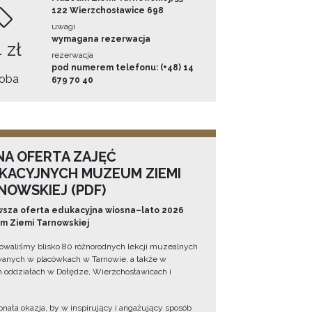
122 Wierzchosławice 698
uwagi
wymagana rezerwacja
 zł
rezerwacja
pod numerem telefonu: (+48) 14
oba
679 70 40
NA OFERTA ZAJĘĆ
KACYJNYCH MUZEUM ZIEMI
NOWSKIEJ (PDF)
sza oferta edukacyjna wiosna–lato 2026
 Ziemi Tarnowskiej
owaliśmy blisko 80 różnorodnych lekcji muzealnych
wanych w placówkach w Tarnowie, a także w
 oddziałach w Dołędze, Wierzchosławicach i
onała okazja, by w inspirujący i angażujący sposób