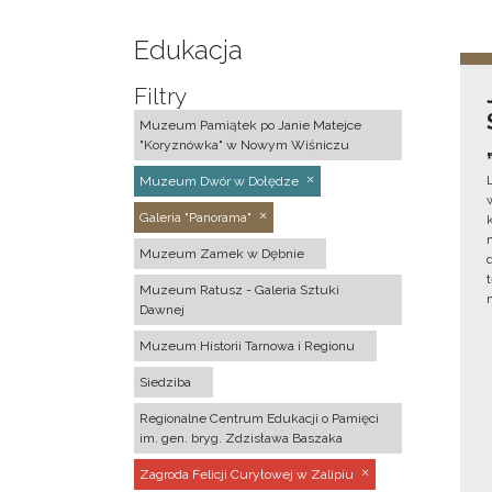
Edukacja
Filtry
Muzeum Pamiątek po Janie Matejce
"Koryznówka" w Nowym Wiśniczu
Muzeum Dwór w Dołędze
Galeria "Panorama"
Muzeum Zamek w Dębnie
Muzeum Ratusz - Galeria Sztuki
Dawnej
Muzeum Historii Tarnowa i Regionu
Siedziba
Regionalne Centrum Edukacji o Pamięci
im. gen. bryg. Zdzisława Baszaka
Zagroda Felicji Curyłowej w Zalipiu