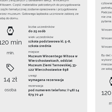
historii związanych z bohaterem lekcji, Wincentym
człowie
Witosem. Część materiałów potrzebnych do przygotowania
portret
książki tematycznej zostanie opracowana i przygotowana
Podczas
przez muzeum. Gotowego lapbooka uczniowie zabiorą ze
nie zna
sobą do domu.
pytania:
liczba uczestników
Wincent
do 25 osób
wiek uczestników
Wincent
120 min
szkoła podstawowa kl. 5-8,
szkoła średnia
Wincent
miejsce
min.
By dać 
Muzeum Wincentego Witosa w
wykorzys
Wierzchosławicach, oddział
mieszan
Muzeum Ziemi Tarnowskiej, 33-
ze sobą
122 Wierzchosławice 698
uwagi
14 zł
wymagana rezerwacja
rezerwacja
osoba
pod numerem telefonu: (+48) 14
120
679 70 40
m