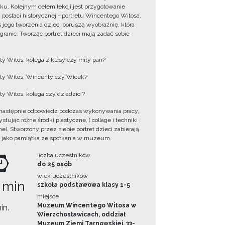
ku. Kolejnym celem lekcji jest przygotowanie
u postaci historycznej - portretu Wincentego Witosa.
 jego tworzenia dzieci poruszą wyobraźnię, która
 granic. Tworząc portret dzieci mają zadać sobie
y Witos, kolega z klasy czy miły pan?
y Witos, Wincenty czy Wicek?
y Witos, kolega czy dziadzio ?
następnie odpowiedz podczas wykonywania pracy,
tując różne środki plastyczne, ( collage i techniki
e). Stworzony przez siebie portret dzieci zabierają
 jako pamiątka ze spotkania w muzeum.
liczba uczestników
do 25 osób
wiek uczestników
 min
szkoła podstawowa klasy 1-5
miejsce
Muzeum Wincentego Witosa w
in.
Wierzchosławicach, oddział
Muzeum Ziemi Tarnowskiej, 33-