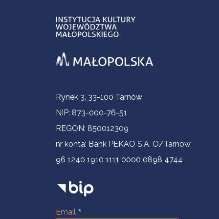
Informacje kontaktowe
Rynek 3, 33-100 Tarnów
NIP: 873-000-76-51
REGON: 850012309
nr konta: Bank PEKAO S.A. O/Tarnów
96 1240 1910 1111 0000 0898 4744
Email