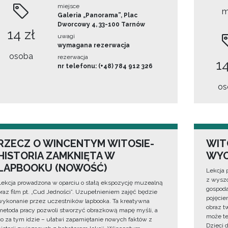
miejsce
m
Galeria „Panorama”, Plac
Dworcowy 4, 33-100 Tarnów
14 zł
uwagi
wymagana rezerwacja
osoba
rezerwacja
14
nr telefonu: (+48) 784 912 326
os
RZECZ O WINCENTYM WITOSIE-
WIT
HISTORIA ZAMKNIĘTA W
WYO
LAPBOOKU (NOWOŚĆ)
Lekcja 
z wyszc
Lekcja prowadzona w oparciu o stałą ekspozycję muzealną
gospoda
oraz film pt. „Cud Jedności”. Uzupełnieniem zajęć będzie
pojęciem
wykonanie przez uczestników lapbooka. Ta kreatywna
obraz t
metoda pracy pozwoli stworzyć obrazkową mapę myśli, a
może te
co za tym idzie – ułatwi zapamiętanie nowych faktów z
Dzieci 