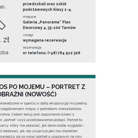
przedszkoli oraz szkół
in.
podstawowych klasy 1-4.
miejsce
Galeria „Panorama” Plac
Dworcowy 4, 33-100 Tarnów
uwagi
 zł
wymagana rezerwacja
rezerwacja
oba
nr telefonu: (+48) 784 912 326
OS PO MOJEMU – PORTRET Z
BRAŹNI (NOWOŚĆ)
prowadzona w oparciu o stałą ekspozycję muzealną
zególnieniem miejsc z portretami mieszkańców
rstwa. Celem lekcji jest zapoznanie dzieci z
 „portret” czyli przedstawienie postaci. Portret to
warzy, który ma pokazać, jak dana osoba wygląda i
ż oddawać, jak się czuje lub jaki ma charakter.
dowiedzą się co mówi portret o ukazanym na nim