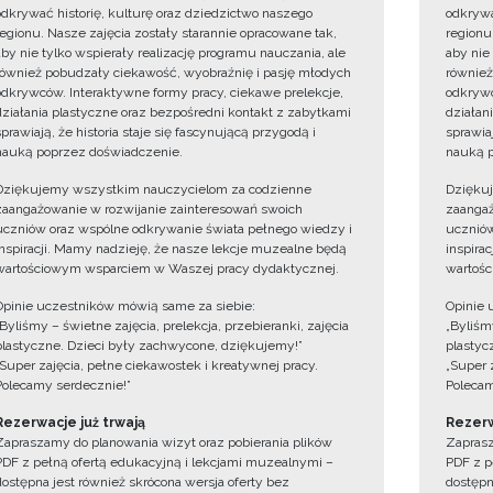
odkrywać historię, kulturę oraz dziedzictwo naszego
odkrywa
regionu. Nasze zajęcia zostały starannie opracowane tak,
regionu
aby nie tylko wspierały realizację programu nauczania, ale
aby nie
również pobudzały ciekawość, wyobraźnię i pasję młodych
również
odkrywców. Interaktywne formy pracy, ciekawe prelekcje,
odkrywc
działania plastyczne oraz bezpośredni kontakt z zabytkami
działan
sprawiają, że historia staje się fascynującą przygodą i
sprawiaj
nauką poprzez doświadczenie.
nauką p
Dziękujemy wszystkim nauczycielom za codzienne
Dzięku
zaangażowanie w rozwijanie zainteresowań swoich
zaangaż
uczniów oraz wspólne odkrywanie świata pełnego wiedzy i
uczniów
inspiracji. Mamy nadzieję, że nasze lekcje muzealne będą
inspira
wartościowym wsparciem w Waszej pracy dydaktycznej.
wartośc
Opinie uczestników mówią same za siebie:
Opinie 
„Byliśmy – świetne zajęcia, prelekcja, przebieranki, zajęcia
„Byliśmy
plastyczne. Dzieci były zachwycone, dziękujemy!”
plastyc
„Super zajęcia, pełne ciekawostek i kreatywnej pracy.
„Super 
Polecamy serdecznie!”
Polecam
Rezerwacje już trwają
Rezerw
Zapraszamy do planowania wizyt oraz pobierania plików
Zaprasz
PDF z pełną ofertą edukacyjną i lekcjami muzealnymi –
PDF z p
dostępna jest również skrócona wersja oferty bez
dostępn