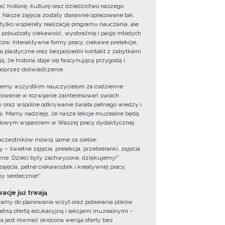
ć historię, kulturę oraz dziedzictwo naszego
. Nasze zajęcia zostały starannie opracowane tak,
 tylko wspierały realizację programu nauczania, ale
 pobudzały ciekawość, wyobraźnię i pasję młodych
ów. Interaktywne formy pracy, ciekawe prelekcje,
ia plastyczne oraz bezpośredni kontakt z zabytkami
ą, że historia staje się fascynującą przygodą i
oprzez doświadczenie.
jemy wszystkim nauczycielom za codzienne
owanie w rozwijanie zainteresowań swoich
 oraz wspólne odkrywanie świata pełnego wiedzy i
cji. Mamy nadzieję, że nasze lekcje muzealne będą
iowym wsparciem w Waszej pracy dydaktycznej.
uczestników mówią same za siebie:
 – świetne zajęcia, prelekcja, przebieranki, zajęcia
zne. Dzieci były zachwycone, dziękujemy!”
zajęcia, pełne ciekawostek i kreatywnej pracy.
y serdecznie!”
acje już trwają
amy do planowania wizyt oraz pobierania plików
ełną ofertą edukacyjną i lekcjami muzealnymi –
a jest również skrócona wersja oferty bez