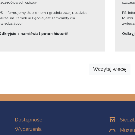
szczegółowych opisów.
szczegó
PS. Informujemy, że z dniem 1 grudnia 2025 r. oddział
PS. Inf
Muzeum Zamek w Dębnie jest zamknięty dla
Muzeum
zwiedzających.
zwiedza
Odkryjcie z nami świat pełen historii!
Odkryjc
Wczytaj więcej
Na skróty
Oddziały
Dostępność
Siedzi
Wydarzenia
Muzeum