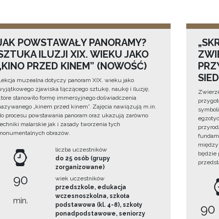
JAK POWSTAWAŁY PANORAMY?
„SKR
SZTUKA ILUZJI XIX. WIEKU JAKO
ZWI
„KINO PRZED KINEM” (NOWOŚĆ)
PRZ
SIE
Lekcja muzealna dotyczy panoram XIX. wieku jako
wyjątkowego zjawiska łączącego sztukę, naukę i iluzję,
Zwierzę
które stanowiło formę immersyjnego doświadczenia
przygo
nazywanego „kinem przed kinem”. Zajęcia nawiązują m.in.
symboli
do procesu powstawania panoram oraz ukazują zarówno
egzotyc
techniki malarskie jak i zasady tworzenia tych
przyrod
monumentalnych obrazów.
fundame
między 
liczba uczestników
będzie
do 25 osób (grupy
przedst
zorganizowane)
90
wiek uczestników
przedszkole, edukacja
wczesnoszkolna, szkoła
min.
podstawowa (kl. 4-8), szkoły
90
ponadpodstawowe, seniorzy