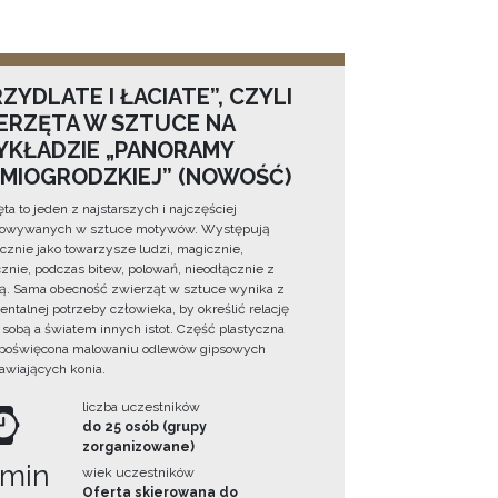
ZYDLATE I ŁACIATE”, CZYLI
ERZĘTA W SZTUCE NA
YKŁADZIE „PANORAMY
DMIOGRODZKIEJ” (NOWOŚĆ)
ta to jeden z najstarszych i najczęściej
towywanych w sztuce motywów. Występują
cznie jako towarzysze ludzi, magicznie,
znie, podczas bitew, polowań, nieodłącznie z
ą. Sama obecność zwierząt w sztuce wynika z
ntalnej potrzeby człowieka, by określić relację
sobą a światem innych istot. Część plastyczna
 poświęcona malowaniu odlewów gipsowych
awiających konia.
liczba uczestników
do 25 osób (grupy
zorganizowane)
 min
wiek uczestników
Oferta skierowana do