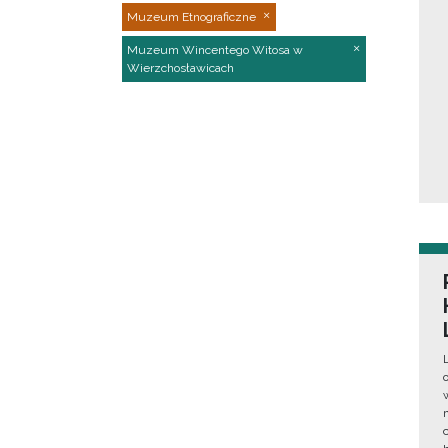
Muzeum Etnograficzne
Muzeum Wincentego Witosa w
Wierzchosławicach