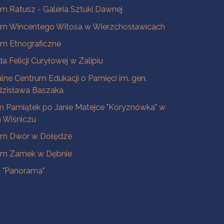
 Ratusz - Galeria Sztuki Dawnej
m Wincentego Witosa w Wierzchosławicach
m Etnograficzne
a Felicji Curyłowej w Zalipiu
lne Centrum Edukacji o Pamięci im. gen.
dzisława Baszaka
 Pamiątek po Janie Matejce "Koryznówka" w
Wiśniczu
m Dwór w Dołędze
m Zamek w Dębnie
a "Panorama"