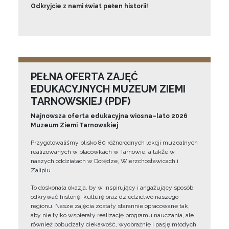
Odkryjcie z nami świat pełen historii!
PEŁNA OFERTA ZAJĘĆ
EDUKACYJNYCH MUZEUM ZIEMI
TARNOWSKIEJ (PDF)
Najnowsza oferta edukacyjna wiosna–lato 2026
Muzeum Ziemi Tarnowskiej
Przygotowaliśmy blisko 80 różnorodnych lekcji muzealnych
realizowanych w placówkach w Tarnowie, a także w
naszych oddziałach w Dołędze, Wierzchosławicach i
Zalipiu.
To doskonała okazja, by w inspirujący i angażujący sposób
odkrywać historię, kulturę oraz dziedzictwo naszego
regionu. Nasze zajęcia zostały starannie opracowane tak,
aby nie tylko wspierały realizację programu nauczania, ale
również pobudzały ciekawość, wyobraźnię i pasję młodych