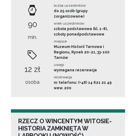
liczba uczestników
do 25 osób (grupy
zorganizowane)
90
wiek uczestników
szkoła podstawowa (kl. 1-8),
szkoły ponadpodstawowe
min.
miejsce
Muzeum Historii Tarnowa i
Regionu, Rynek 20-21, 33-100
Tarnów
uwagi
12 zł
wymagana rezerwacja
rezerwacja
osoba
nr telefonu: (+48) 14 621 21 49
wew. 200
RZECZ O WINCENTYM WITOSIE-
HISTORIA ZAMKNIĘTA W
LAPBOOKU (NOWOŚĆ)