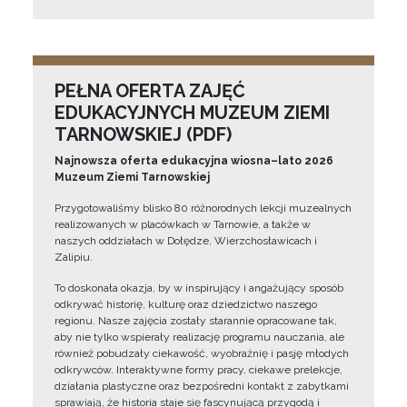
PEŁNA OFERTA ZAJĘĆ
EDUKACYJNYCH MUZEUM ZIEMI
TARNOWSKIEJ (PDF)
Najnowsza oferta edukacyjna wiosna–lato 2026
Muzeum Ziemi Tarnowskiej
Przygotowaliśmy blisko 80 różnorodnych lekcji muzealnych
realizowanych w placówkach w Tarnowie, a także w
naszych oddziałach w Dołędze, Wierzchosławicach i
Zalipiu.
To doskonała okazja, by w inspirujący i angażujący sposób
odkrywać historię, kulturę oraz dziedzictwo naszego
regionu. Nasze zajęcia zostały starannie opracowane tak,
aby nie tylko wspierały realizację programu nauczania, ale
również pobudzały ciekawość, wyobraźnię i pasję młodych
odkrywców. Interaktywne formy pracy, ciekawe prelekcje,
działania plastyczne oraz bezpośredni kontakt z zabytkami
sprawiają, że historia staje się fascynującą przygodą i