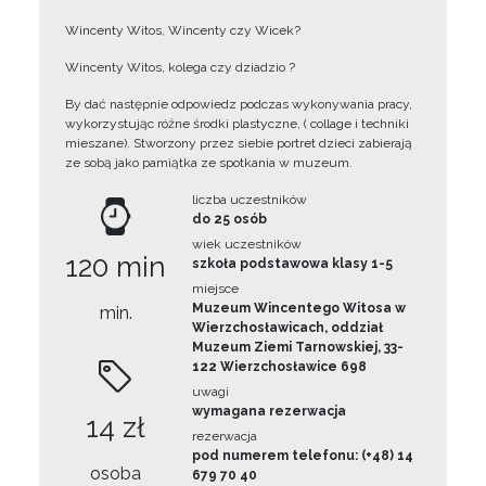
Wincenty Witos, Wincenty czy Wicek?
Wincenty Witos, kolega czy dziadzio ?
By dać następnie odpowiedz podczas wykonywania pracy,
wykorzystując różne środki plastyczne, ( collage i techniki
mieszane). Stworzony przez siebie portret dzieci zabierają
ze sobą jako pamiątka ze spotkania w muzeum.
liczba uczestników
do 25 osób
wiek uczestników
120 min
szkoła podstawowa klasy 1-5
miejsce
Muzeum Wincentego Witosa w
min.
Wierzchosławicach, oddział
Muzeum Ziemi Tarnowskiej, 33-
122 Wierzchosławice 698
uwagi
wymagana rezerwacja
14 zł
rezerwacja
pod numerem telefonu: (+48) 14
osoba
679 70 40