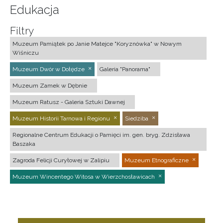
Edukacja
Filtry
Muzeum Pamiątek po Janie Matejce "Koryznówka" w Nowym
Wiśniczu
Muzeum Dwór w Dołędze
Galeria "Panorama"
Muzeum Zamek w Dębnie
Muzeum Ratusz - Galeria Sztuki Dawnej
Muzeum Historii Tarnowa i Regionu
Siedziba
Regionalne Centrum Edukacji o Pamięci im. gen. bryg. Zdzisława
Baszaka
Zagroda Felicji Curyłowej w Zalipiu
Muzeum Etnograficzne
Muzeum Wincentego Witosa w Wierzchosławicach