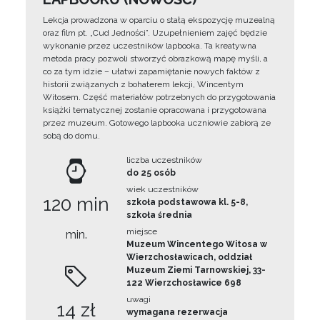
Lekcja prowadzona w oparciu o stałą ekspozycję muzealną
oraz film pt. „Cud Jedności”. Uzupełnieniem zajęć będzie
wykonanie przez uczestników lapbooka. Ta kreatywna
metoda pracy pozwoli stworzyć obrazkową mapę myśli, a
co za tym idzie – ułatwi zapamiętanie nowych faktów z
historii związanych z bohaterem lekcji, Wincentym
Witosem. Część materiałów potrzebnych do przygotowania
książki tematycznej zostanie opracowana i przygotowana
przez muzeum. Gotowego lapbooka uczniowie zabiorą ze
sobą do domu.
liczba uczestników
do 25 osób
wiek uczestników
120 min
szkoła podstawowa kl. 5-8,
szkoła średnia
miejsce
min.
Muzeum Wincentego Witosa w
Wierzchosławicach, oddział
Muzeum Ziemi Tarnowskiej, 33-
122 Wierzchosławice 698
uwagi
14 zł
wymagana rezerwacja