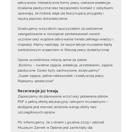
odkrywców. Interaktywne formy pracy, ciekawe prelekcje,
działania plastyczne oraz bezpośredni kontakt z zabytkami
sprawiają, że historia staje się fascynującą przygodą i
nauką poprzez doświadczenie.
Dziękujemy wszystkim nauczycielom za codzienne
zaangażowanie w rozwijanie zainteresowań swoich
uczniów oraz wspólne odkrywanie świata pełnego wiedzy i
inspiracji. Mamy nadzieję, że nasze lekcje muzealne będą
wartościowym wsparciem w Waszej pracy dydaktycznej.
Opinie uczestników mówią same za siebie:
„Byliśmy – świetne zajęcia, prelekcja, przebieranki, zajęcia
plastyczne. Dzieci były zachwycone, dziękujemy!”
„Super zajęcia, pełne ciekawostek i kreatywnej pracy.
Polecamy serdecznie!”
Rezerwacje już trwają
Zapraszamy do planowania wizyt oraz pobierania plików
PDF z pełną ofertą edukacyjną i lekcjami muzealnymi –
dostępna jest również skrócona wersja oferty bez
szczegółowych opisów.
PS. Informujemy, że z dniem 1 grudnia 2025 r. oddział
Muzeum Zamek w Dębnie jest zamknięty dla