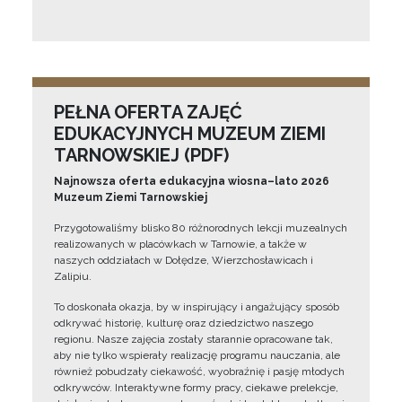
PEŁNA OFERTA ZAJĘĆ
EDUKACYJNYCH MUZEUM ZIEMI
TARNOWSKIEJ (PDF)
Najnowsza oferta edukacyjna wiosna–lato 2026
Muzeum Ziemi Tarnowskiej
Przygotowaliśmy blisko 80 różnorodnych lekcji muzealnych
realizowanych w placówkach w Tarnowie, a także w
naszych oddziałach w Dołędze, Wierzchosławicach i
Zalipiu.
To doskonała okazja, by w inspirujący i angażujący sposób
odkrywać historię, kulturę oraz dziedzictwo naszego
regionu. Nasze zajęcia zostały starannie opracowane tak,
aby nie tylko wspierały realizację programu nauczania, ale
również pobudzały ciekawość, wyobraźnię i pasję młodych
odkrywców. Interaktywne formy pracy, ciekawe prelekcje,