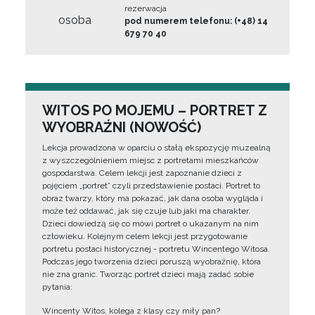
rezerwacja
osoba
pod numerem telefonu: (+48) 14
679 70 40
WITOS PO MOJEMU – PORTRET Z
WYOBRAŹNI (NOWOŚĆ)
Lekcja prowadzona w oparciu o stałą ekspozycję muzealną
z wyszczególnieniem miejsc z portretami mieszkańców
gospodarstwa. Celem lekcji jest zapoznanie dzieci z
pojęciem „portret” czyli przedstawienie postaci. Portret to
obraz twarzy, który ma pokazać, jak dana osoba wygląda i
może też oddawać, jak się czuje lub jaki ma charakter.
Dzieci dowiedzą się co mówi portret o ukazanym na nim
człowieku. Kolejnym celem lekcji jest przygotowanie
portretu postaci historycznej - portretu Wincentego Witosa.
Podczas jego tworzenia dzieci poruszą wyobraźnię, która
nie zna granic. Tworząc portret dzieci mają zadać sobie
pytania:
Wincenty Witos, kolega z klasy czy miły pan?