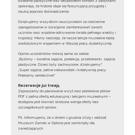
działania plastyczne oraz bezpośredni kontakt z zabytkami
sprawiają, że historia staje się fascynującą przygodą i
nauką poprzez doświadczenie.
Dziękujemy wszystkim nauczycielom za codzienne
zaangażowanie w rozwijanie zainteresowań swoich
uczniów oraz wspólne odkrywanie świata pełnego wiedzy i
inspiracji. Mamy nadzieję, że nasze lekcje muzealne będą
wartościowym wsparciem w Waszej pracy dydaktycznej.
Opinie uczestników mówią same za siebie:
„Byliśmy – świetne zajęcia, prelekcja, przebieranki, zajęcia
plastyczne. Dzieci były zachwycone, dziękujemy!”
„Super zajęcia, pełne ciekawostek i kreatywnej pracy.
Polecamy serdecznie!”
Rezerwacje już trwają
Zapraszamy do planowania wizyt oraz pobierania plików
PDF z pełną ofertą edukacyjną i lekcjami muzealnymi –
dostępna jest również skrócona wersja oferty bez
szczegółowych opisów.
PS. Informujemy, że z dniem 1 grudnia 2025 r. oddział
Muzeum Zamek w Dębnie jest zamknięty dla
zwiedzających.