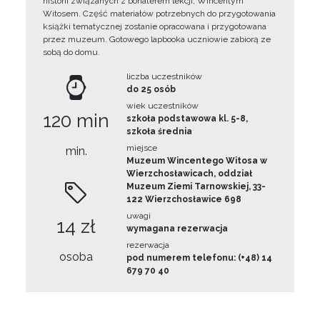
historii związanych z bohaterem lekcji, Wincentym
Witosem. Część materiałów potrzebnych do przygotowania
książki tematycznej zostanie opracowana i przygotowana
przez muzeum. Gotowego lapbooka uczniowie zabiorą ze
sobą do domu.
liczba uczestników
do 25 osób
wiek uczestników
120 min
szkoła podstawowa kl. 5-8,
szkoła średnia
miejsce
min.
Muzeum Wincentego Witosa w
Wierzchosławicach, oddział
Muzeum Ziemi Tarnowskiej, 33-
122 Wierzchosławice 698
uwagi
14 zł
wymagana rezerwacja
rezerwacja
osoba
pod numerem telefonu: (+48) 14
679 70 40