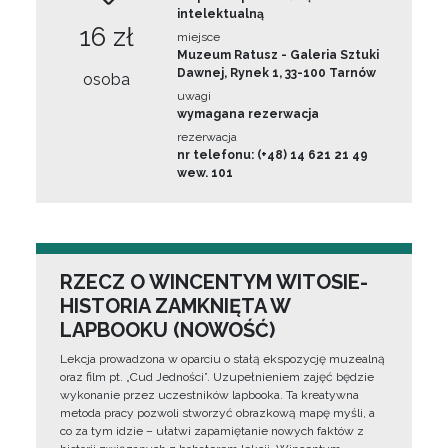
intelektualną
16 zł
miejsce
Muzeum Ratusz - Galeria Sztuki
Dawnej, Rynek 1, 33-100 Tarnów
osoba
uwagi
wymagana rezerwacja
rezerwacja
nr telefonu: (+48) 14 621 21 49
wew. 101
RZECZ O WINCENTYM WITOSIE-
HISTORIA ZAMKNIĘTA W
LAPBOOKU (NOWOŚĆ)
Lekcja prowadzona w oparciu o stałą ekspozycję muzealną
oraz film pt. „Cud Jedności”. Uzupełnieniem zajęć będzie
wykonanie przez uczestników lapbooka. Ta kreatywna
metoda pracy pozwoli stworzyć obrazkową mapę myśli, a
co za tym idzie – ułatwi zapamiętanie nowych faktów z