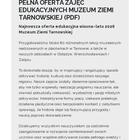
PEŁNA OFERTA ZAJĘĆ
EDUKACYJNYCH MUZEUM ZIEMI
TARNOWSKIEJ (PDF)
Najnowsza oferta edukacyjna wiosna–lato 2026
Muzeum Ziemi Tarnowskiej
Przygotowaliśmy blisko 80 różnorodnych lekcji muzealnych
realizowanych w placówkach w Tarnowie, a także w
naszych oddziałach w Dołędze, Wierzchosławicach i
Zalipiu.
To doskonała okazja, by w inspirujący i angażujący sposób
odkrywać historię, kulturę oraz dziedzictwo naszego
regionu. Nasze zajęcia zostały starannie opracowane tak,
aby nie tylko wspierały realizację programu nauczania, ale
również pobudzały ciekawość, wyobraźnię i pasję młodych
odkrywców. Interaktywne formy pracy, ciekawe prelekcje,
działania plastyczne oraz bezpośredni kontakt z zabytkami
sprawiają, że historia staje się fascynującą przygodą i
nauką poprzez doświadczenie.
Dziękujemy wszystkim nauczycielom za codzienne
zaangażowanie w rozwijanie zainteresowań swoich
uczniów oraz wspólne odkrywanie świata pełnego wiedzy i