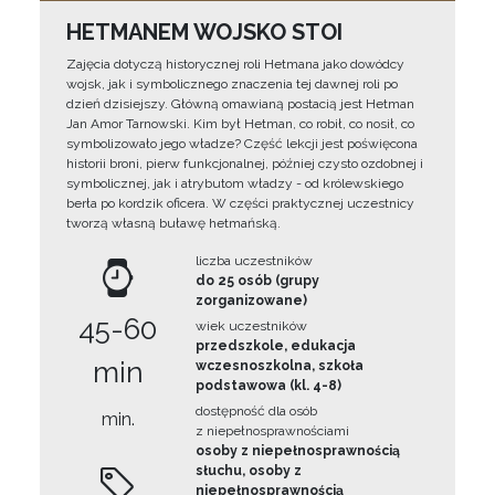
HETMANEM WOJSKO STOI
Zajęcia dotyczą historycznej roli Hetmana jako dowódcy
wojsk, jak i symbolicznego znaczenia tej dawnej roli po
dzień dzisiejszy. Główną omawianą postacią jest Hetman
Jan Amor Tarnowski. Kim był Hetman, co robił, co nosił, co
symbolizowało jego władze? Część lekcji jest poświęcona
historii broni, pierw funkcjonalnej, później czysto ozdobnej i
symbolicznej, jak i atrybutom władzy - od królewskiego
berła po kordzik oficera. W części praktycznej uczestnicy
tworzą własną buławę hetmańską.
liczba uczestników
do 25 osób (grupy
zorganizowane)
45-60
wiek uczestników
przedszkole, edukacja
min
wczesnoszkolna, szkoła
podstawowa (kl. 4-8)
dostępność dla osób
min.
z niepełnosprawnościami
osoby z niepełnosprawnością
słuchu, osoby z
niepełnosprawnością