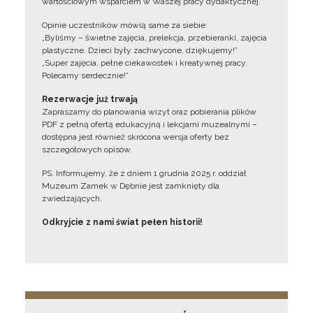
wartościowym wsparciem w Waszej pracy dydaktycznej.
Opinie uczestników mówią same za siebie:
„Byliśmy – świetne zajęcia, prelekcja, przebieranki, zajęcia
plastyczne. Dzieci były zachwycone, dziękujemy!”
„Super zajęcia, pełne ciekawostek i kreatywnej pracy.
Polecamy serdecznie!”
Rezerwacje już trwają
Zapraszamy do planowania wizyt oraz pobierania plików
PDF z pełną ofertą edukacyjną i lekcjami muzealnymi –
dostępna jest również skrócona wersja oferty bez
szczegółowych opisów.
PS. Informujemy, że z dniem 1 grudnia 2025 r. oddział
Muzeum Zamek w Dębnie jest zamknięty dla
zwiedzających.
Odkryjcie z nami świat pełen historii!