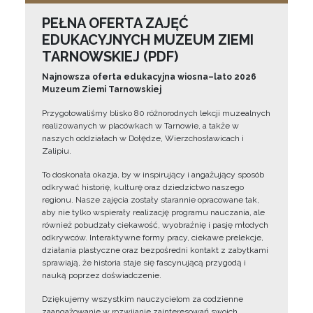
PEŁNA OFERTA ZAJĘĆ
EDUKACYJNYCH MUZEUM ZIEMI
TARNOWSKIEJ (PDF)
Najnowsza oferta edukacyjna wiosna–lato 2026
Muzeum Ziemi Tarnowskiej
Przygotowaliśmy blisko 80 różnorodnych lekcji muzealnych
realizowanych w placówkach w Tarnowie, a także w
naszych oddziałach w Dołędze, Wierzchosławicach i
Zalipiu.
To doskonała okazja, by w inspirujący i angażujący sposób
odkrywać historię, kulturę oraz dziedzictwo naszego
regionu. Nasze zajęcia zostały starannie opracowane tak,
aby nie tylko wspierały realizację programu nauczania, ale
również pobudzały ciekawość, wyobraźnię i pasję młodych
odkrywców. Interaktywne formy pracy, ciekawe prelekcje,
działania plastyczne oraz bezpośredni kontakt z zabytkami
sprawiają, że historia staje się fascynującą przygodą i
nauką poprzez doświadczenie.
Dziękujemy wszystkim nauczycielom za codzienne
zaangażowanie w rozwijanie zainteresowań swoich