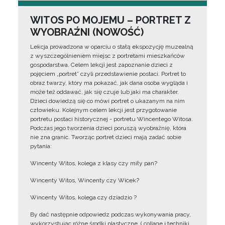
WITOS PO MOJEMU – PORTRET Z
WYOBRAŹNI (NOWOŚĆ)
Lekcja prowadzona w oparciu o stałą ekspozycję muzealną
z wyszczególnieniem miejsc z portretami mieszkańców
gospodarstwa. Celem lekcji jest zapoznanie dzieci z
pojęciem „portret” czyli przedstawienie postaci. Portret to
obraz twarzy, który ma pokazać, jak dana osoba wygląda i
może też oddawać, jak się czuje lub jaki ma charakter.
Dzieci dowiedzą się co mówi portret o ukazanym na nim
człowieku. Kolejnym celem lekcji jest przygotowanie
portretu postaci historycznej - portretu Wincentego Witosa.
Podczas jego tworzenia dzieci poruszą wyobraźnię, która
nie zna granic. Tworząc portret dzieci mają zadać sobie
pytania:
Wincenty Witos, kolega z klasy czy miły pan?
Wincenty Witos, Wincenty czy Wicek?
Wincenty Witos, kolega czy dziadzio ?
By dać następnie odpowiedz podczas wykonywania pracy,
wykorzystując różne środki plastyczne, ( collage i techniki