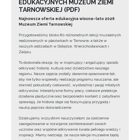
EDUKACYJNYCH MUZEUM ZIEMI
TARNOWSKIEJ (PDF)
Najnowsza oferta edukacyjna wiosna–lato 2026
Muzeum Ziemi Tarnowskiej
Przygotowaliśmy blisko 80 różnorodnych lekcji muzealnych
realizowanych w placówkach w Tarnowie, a także w
naszych oddziałach w Dołędze, Wierzchosławicach i
Zalipiu.
To doskonała okazja, by w inspirujący i angażujący sposób
odkrywać historię, kulturę oraz dziedzictwo naszego
regionu. Nasze zajęcia zostały starannie opracowane tak,
aby nie tylko wspierały realizację programu nauczania, ale
również pobudzały ciekawość, wyobraźnię i pasję młodych
odkrywców. Interaktywne formy pracy, ciekawe prelekcje,
działania plastyczne oraz bezpośredni kontakt z zabytkami
sprawiają, że historia staje się fascynującą przygodą i
nauką poprzez doświadczenie.
Dziękujemy wszystkim nauczycielom za codzienne
zaangażowanie w rozwijanie zainteresowań swoich
uczniów oraz wspólne odkrywanie świata pełnego wiedzy i
inspiracji. Mamy nadzieję, że nasze lekcje muzealne będą