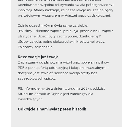
uczniów oraz wspólne odkrywanie świata pełnego wiedzy i
inspiracji. Mamy nadzieję, że nasze lekcje muzealne będą
wartościowym wsparciem w Waszej pracy dydaktycznej.
Opinie uczestników mówią same za siebie:
„Byliśmy – świetne zajęcia, prelekcja, przebieranki, zajęcia
plastyczne. Dzieci były zachwycone, dziękujemy!”
„Super zajęcia, pełne ciekawostek i kreatywnej pracy.
Polecamy serdecznie!”
Rezerwacje już trwają
Zapraszamy do planowania wizyt oraz pobierania plików
PDF z pełną ofertą edukacyjną i lekcjami muzealnymi –
dostępna jest również skrócona wersja oferty bez
szczegółowych opisów.
PS. Informujemy, że z dniem 1 grudnia 2025 r. oddział
Muzeum Zamek w Dębnie jest zamknięty dla
zwiedzających.
Odkryjcie z nami świat pełen historii!