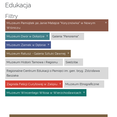
Edukacja
Filtry
Muzeum Pamiątek po Janie Matejce "Koryznówka" w Nowym
Wiśniczu
Muzeum Dwór w Dołędze
Galeria "Panorama"
Muzeum Zamek w Dębnie
Muzeum Ratusz - Galeria Sztuki Dawnej
Muzeum Historii Tarnowa i Regionu
Siedziba
Regionalne Centrum Edukacji o Pamięci im. gen. bryg. Zdzisława
Baszaka
Zagroda Felicji Curyłowej w Zalipiu
Muzeum Etnograficzne
Muzeum Wincentego Witosa w Wierzchosławicach