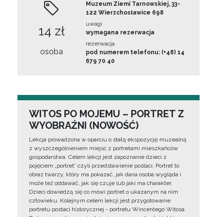
Muzeum Ziemi Tarnowskiej, 33-
122 Wierzchosławice 698
uwagi
14 zł
wymagana rezerwacja
rezerwacja
osoba
pod numerem telefonu: (+48) 14
679 70 40
WITOS PO MOJEMU – PORTRET Z
WYOBRAŹNI (NOWOŚĆ)
Lekcja prowadzona w oparciu o stałą ekspozycję muzealną
z wyszczególnieniem miejsc z portretami mieszkańców
gospodarstwa. Celem lekcji jest zapoznanie dzieci z
pojęciem „portret” czyli przedstawienie postaci. Portret to
obraz twarzy, który ma pokazać, jak dana osoba wygląda i
może też oddawać, jak się czuje lub jaki ma charakter.
Dzieci dowiedzą się co mówi portret o ukazanym na nim
człowieku. Kolejnym celem lekcji jest przygotowanie
portretu postaci historycznej - portretu Wincentego Witosa.