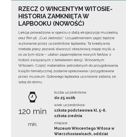
RZECZ O WINCENTYM WITOSIE-
HISTORIA ZAMKNIĘTA W
LAPBOOKU (NOWOŚĆ)
Lekcja prowadzona w oparciu o stałą ekspozycję muzealną
oraz film pt. „Cud Jedności”. Uzupełnieniem zajęć będzie
wykonanie przez uczestników lapbooka. Ta kreatywna
metoda pracy pozwoli stworzyć obrazkową mapę myśli, a
co za tym idzie – ułatwi zapamiętanie nowych faktów z
historii związanych z bohaterem lekcji, Wincentym
Witosem. Część materiałów potrzebnych do przygotowania
książki tematycznej zostanie opracowana i przygotowana
przez muzeum. Gotowego lapbooka uczniowie zabiorą ze
sobą do domu.
liczba uczestników
do 25 osób
wiek uczestników
120 min
szkoła podstawowa kl. 5-8,
szkoła średnia
miejsce
min.
Muzeum Wincentego Witosa w
Wierzchosławicach, oddział