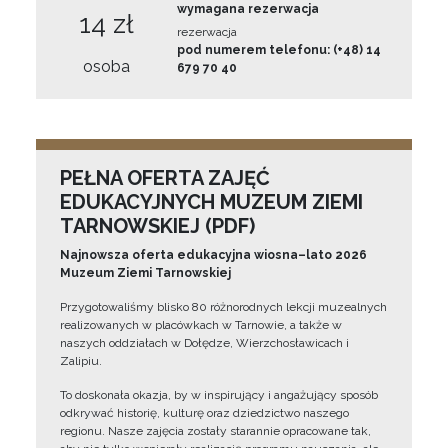
wymagana rezerwacja
14 zł
rezerwacja
pod numerem telefonu: (+48) 14
osoba
679 70 40
PEŁNA OFERTA ZAJĘĆ
EDUKACYJNYCH MUZEUM ZIEMI
TARNOWSKIEJ (PDF)
Najnowsza oferta edukacyjna wiosna–lato 2026
Muzeum Ziemi Tarnowskiej
Przygotowaliśmy blisko 80 różnorodnych lekcji muzealnych
realizowanych w placówkach w Tarnowie, a także w
naszych oddziałach w Dołędze, Wierzchosławicach i
Zalipiu.
To doskonała okazja, by w inspirujący i angażujący sposób
odkrywać historię, kulturę oraz dziedzictwo naszego
regionu. Nasze zajęcia zostały starannie opracowane tak,