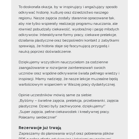
To doskonała okazja, by w inspirujący i angażujący sposób
odkrywać historię, kulturę oraz dziedzictwo naszego
regionu. Nasze zajęcia zostały starannie opracowane tak,
aby nie tylko wspierały realizację programu nauczania, ale
również pobudzały ciekawość, wyobraźnię i pasję młodych
odkrywców. Interaktywne formy pracy, ciekawe prelekcje,
działania plastyczne oraz bezpośredni kontakt z zabytkami
sprawiają, że historia staje się fascynującą przygodą i
nauką poprzez doświadczenie.
Dziękujemy wszystkim nauczycielom za codzienne
zaangażowanie w rozwijanie zainteresowań swoich
uczniów oraz wspólne odkrywanie świata pełnego wiedzy i
inspiracji. Mamy nadzieję, że nasze lekcje muzealne będą
wartościowym wsparciem w Waszej pracy dydaktycznej.
Opinie uczestników mówią same za siebie:
„Byliśmy – świetne zajęcia, prelekcja, przebieranki, zajęcia
plastyczne. Dzieci były zachwycone, dziękujemy!”
„Super zajęcia, pełne ciekawostek i kreatywnej pracy.
Polecamy serdecznie!”
Rezerwacje już trwają
Zapraszamy do planowania wizyt oraz pobierania plików