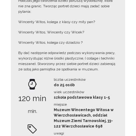
Podczas jego tworzenia dzieci poruszą wyobraźnię, która
nie zna granic. Tworząc portret dzieci mają zadać sobie
pytania:
Wincenty Witos, kolega z klasy czy miły pan?
Wincenty Witos, Wincenty czy Wicek?
Wincenty Witos, kolega czy dziadzio ?
By dać następnie odpowiedz podczas wykonywania pracy,
wykorzystując różne środki plastyczne, ( collage i techniki
mieszane). Stworzony przez siebie portret dzieci zabierają
ze sobą jako pamiątka ze spotkania w muzeum.
liczba uczestników
do 25 osób
wiek uczestników
120 min
szkoła podstawowa klasy 1-5
miejsce
Muzeum Wincentego Witosa w
min.
Wierzchosławicach, oddział
Muzeum Ziemi Tarnowskiej, 33-
122 Wierzchosławice 698
uwagi