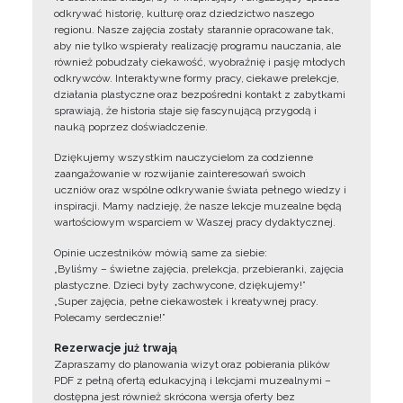
odkrywać historię, kulturę oraz dziedzictwo naszego
regionu. Nasze zajęcia zostały starannie opracowane tak,
aby nie tylko wspierały realizację programu nauczania, ale
również pobudzały ciekawość, wyobraźnię i pasję młodych
odkrywców. Interaktywne formy pracy, ciekawe prelekcje,
działania plastyczne oraz bezpośredni kontakt z zabytkami
sprawiają, że historia staje się fascynującą przygodą i
nauką poprzez doświadczenie.
Dziękujemy wszystkim nauczycielom za codzienne
zaangażowanie w rozwijanie zainteresowań swoich
uczniów oraz wspólne odkrywanie świata pełnego wiedzy i
inspiracji. Mamy nadzieję, że nasze lekcje muzealne będą
wartościowym wsparciem w Waszej pracy dydaktycznej.
Opinie uczestników mówią same za siebie:
„Byliśmy – świetne zajęcia, prelekcja, przebieranki, zajęcia
plastyczne. Dzieci były zachwycone, dziękujemy!”
„Super zajęcia, pełne ciekawostek i kreatywnej pracy.
Polecamy serdecznie!”
Rezerwacje już trwają
Zapraszamy do planowania wizyt oraz pobierania plików
PDF z pełną ofertą edukacyjną i lekcjami muzealnymi –
dostępna jest również skrócona wersja oferty bez