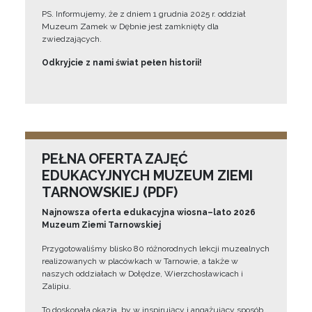
PS. Informujemy, że z dniem 1 grudnia 2025 r. oddział
Muzeum Zamek w Dębnie jest zamknięty dla
zwiedzających.
Odkryjcie z nami świat pełen historii!
PEŁNA OFERTA ZAJĘĆ
EDUKACYJNYCH MUZEUM ZIEMI
TARNOWSKIEJ (PDF)
Najnowsza oferta edukacyjna wiosna–lato 2026
Muzeum Ziemi Tarnowskiej
Przygotowaliśmy blisko 80 różnorodnych lekcji muzealnych
realizowanych w placówkach w Tarnowie, a także w
naszych oddziałach w Dołędze, Wierzchosławicach i
Zalipiu.
To doskonała okazja, by w inspirujący i angażujący sposób