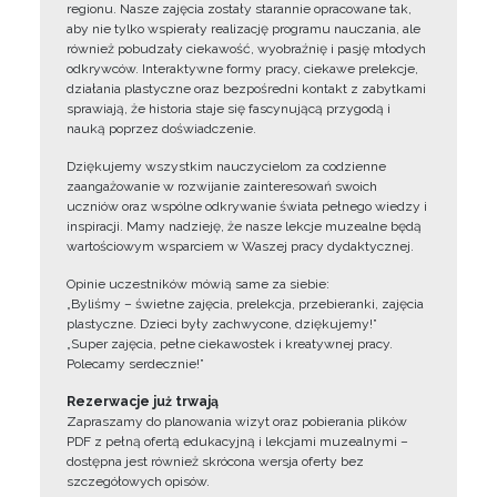
regionu. Nasze zajęcia zostały starannie opracowane tak,
aby nie tylko wspierały realizację programu nauczania, ale
również pobudzały ciekawość, wyobraźnię i pasję młodych
odkrywców. Interaktywne formy pracy, ciekawe prelekcje,
działania plastyczne oraz bezpośredni kontakt z zabytkami
sprawiają, że historia staje się fascynującą przygodą i
nauką poprzez doświadczenie.
Dziękujemy wszystkim nauczycielom za codzienne
zaangażowanie w rozwijanie zainteresowań swoich
uczniów oraz wspólne odkrywanie świata pełnego wiedzy i
inspiracji. Mamy nadzieję, że nasze lekcje muzealne będą
wartościowym wsparciem w Waszej pracy dydaktycznej.
Opinie uczestników mówią same za siebie:
„Byliśmy – świetne zajęcia, prelekcja, przebieranki, zajęcia
plastyczne. Dzieci były zachwycone, dziękujemy!”
„Super zajęcia, pełne ciekawostek i kreatywnej pracy.
Polecamy serdecznie!”
Rezerwacje już trwają
Zapraszamy do planowania wizyt oraz pobierania plików
PDF z pełną ofertą edukacyjną i lekcjami muzealnymi –
dostępna jest również skrócona wersja oferty bez
szczegółowych opisów.