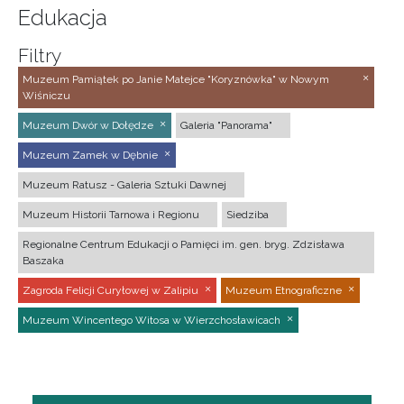
Edukacja
Filtry
Muzeum Pamiątek po Janie Matejce "Koryznówka" w Nowym
Wiśniczu
Muzeum Dwór w Dołędze
Galeria "Panorama"
Muzeum Zamek w Dębnie
Muzeum Ratusz - Galeria Sztuki Dawnej
Muzeum Historii Tarnowa i Regionu
Siedziba
Regionalne Centrum Edukacji o Pamięci im. gen. bryg. Zdzisława
Baszaka
Zagroda Felicji Curyłowej w Zalipiu
Muzeum Etnograficzne
Muzeum Wincentego Witosa w Wierzchosławicach