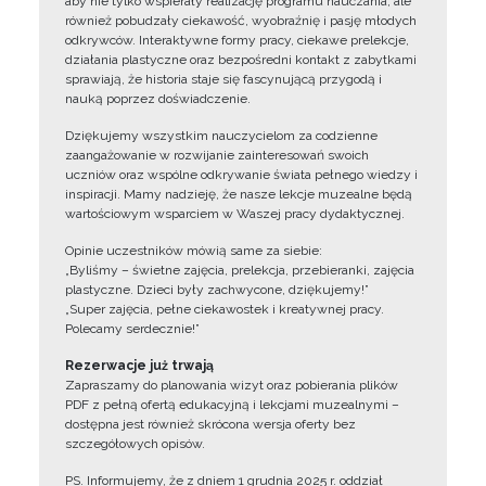
aby nie tylko wspierały realizację programu nauczania, ale
również pobudzały ciekawość, wyobraźnię i pasję młodych
odkrywców. Interaktywne formy pracy, ciekawe prelekcje,
działania plastyczne oraz bezpośredni kontakt z zabytkami
sprawiają, że historia staje się fascynującą przygodą i
nauką poprzez doświadczenie.
Dziękujemy wszystkim nauczycielom za codzienne
zaangażowanie w rozwijanie zainteresowań swoich
uczniów oraz wspólne odkrywanie świata pełnego wiedzy i
inspiracji. Mamy nadzieję, że nasze lekcje muzealne będą
wartościowym wsparciem w Waszej pracy dydaktycznej.
Opinie uczestników mówią same za siebie:
„Byliśmy – świetne zajęcia, prelekcja, przebieranki, zajęcia
plastyczne. Dzieci były zachwycone, dziękujemy!”
„Super zajęcia, pełne ciekawostek i kreatywnej pracy.
Polecamy serdecznie!”
Rezerwacje już trwają
Zapraszamy do planowania wizyt oraz pobierania plików
PDF z pełną ofertą edukacyjną i lekcjami muzealnymi –
dostępna jest również skrócona wersja oferty bez
szczegółowych opisów.
PS. Informujemy, że z dniem 1 grudnia 2025 r. oddział