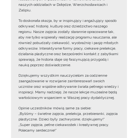
naszych oddziałach w Dołędze, Wierzchosławicach i
Zalipiu.
To doskonała okazja, by w inspirujący i angażujący sposób
odkrywać historię, kulturę oraz dziedzictwo naszego
regionu. Nasze zajęcia zostały starannie opracowane tak,
aby nie tylko wspierały realizację programu nauczania, ale
również pobudzały ciekawość, wyobraźnię i pasję młodych
odkrywców. Interaktywne formy pracy, ciekawe prelekcje,
działania plastyczne oraz bezpośredni kontakt z zabytkami
sprawiają, że historia staje się fascynującą przygodą i
nauką poprzez doświadczenie.
Dziękujemy wszystkim nauczycielom za codzienne
zaangażowanie w rozwijanie zainteresowań swoich
uczniów oraz wspólne odkrywanie świata pełnego wiedzy i
inspiracji. Mamy nadzieję, że nasze lekcje muzealne będą
wartościowym wsparciem w Waszej pracy dydaktycznej.
Opinie uczestników mówią same za siebie:
„Byliśmy – świetne zajęcia, prelekcja, przebieranki, zajęcia
plastyczne. Dzieci były zachwycone, dziękujemy!”
„Super zajęcia, pełne ciekawostek i kreatywnej pracy.
Polecamy serdecznie!”