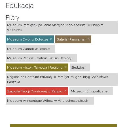
Edukacja
Filtry
Muzeum Pamiątek po Janie Matejce "Koryznówka" w Nowym
Wiśniczu
Muzeum Dwór w Dołędze
Galeria "Panorama"
Muzeum Zamek w Dębnie
Muzeum Ratusz - Galeria Sztuki Dawnej
Muzeum Historii Tarnowa i Regionu
Siedziba
Regionalne Centrum Edukacji o Pamięci im. gen. bryg. Zdzisława
Baszaka
Zagroda Felicji Curyłowej w Zalipiu
Muzeum Etnograficzne
Muzeum Wincentego Witosa w Wierzchosławicach