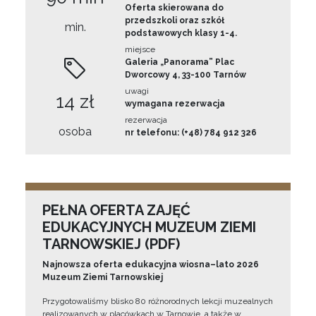
Oferta skierowana do
przedszkoli oraz szkół
min.
podstawowych klasy 1-4.
miejsce
Galeria „Panorama” Plac
Dworcowy 4, 33-100 Tarnów
uwagi
14 zł
wymagana rezerwacja
rezerwacja
osoba
nr telefonu: (+48) 784 912 326
PEŁNA OFERTA ZAJĘĆ
EDUKACYJNYCH MUZEUM ZIEMI
TARNOWSKIEJ (PDF)
Najnowsza oferta edukacyjna wiosna–lato 2026
Muzeum Ziemi Tarnowskiej
Przygotowaliśmy blisko 80 różnorodnych lekcji muzealnych
realizowanych w placówkach w Tarnowie, a także w