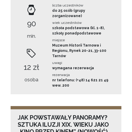
liczba uczestników
do 25 osób (grupy
zorganizowane)
90
wiek uczestników
szkoła podstawowa (kl. 1-8),
szkoły ponadpodstawowe
min.
miejsce
Muzeum Historii Tarnowa i
Regionu, Rynek 20-21, 33-100
Tarnów
uwagi
12 zł
wymagana rezerwacja
rezerwacja
osoba
nr telefonu: (+48) 14 621 21 49
wew. 200
JAK POWSTAWAŁY PANORAMY?
SZTUKA ILUZJI XIX. WIEKU JAKO
„KINO PRZED KINEM” (NOWOŚĆ)