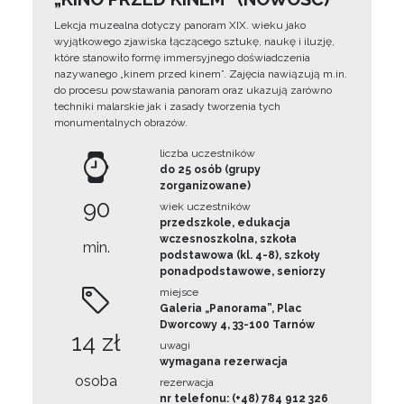
Lekcja muzealna dotyczy panoram XIX. wieku jako
wyjątkowego zjawiska łączącego sztukę, naukę i iluzję,
które stanowiło formę immersyjnego doświadczenia
nazywanego „kinem przed kinem”. Zajęcia nawiązują m.in.
do procesu powstawania panoram oraz ukazują zarówno
techniki malarskie jak i zasady tworzenia tych
monumentalnych obrazów.
liczba uczestników
do 25 osób (grupy
zorganizowane)
90
wiek uczestników
przedszkole, edukacja
wczesnoszkolna, szkoła
min.
podstawowa (kl. 4-8), szkoły
ponadpodstawowe, seniorzy
miejsce
Galeria „Panorama”, Plac
Dworcowy 4, 33-100 Tarnów
14 zł
uwagi
wymagana rezerwacja
osoba
rezerwacja
nr telefonu: (+48) 784 912 326