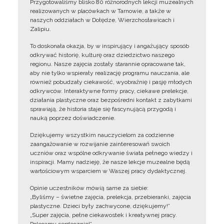
Przygotowaliśmy blisko 80 różnorodnych lekcji muzealnych
realizowanych w placówkach w Tarnowie, a także w
naszych oddziałach w Dołędze, Wierzchosławicach i
Zalipiu.
To doskonała okazja, by w inspirujący i angażujący sposób
odkrywać historię, kulturę oraz dziedzictwo naszego
regionu. Nasze zajęcia zostały starannie opracowane tak,
aby nie tylko wspierały realizację programu nauczania, ale
również pobudzały ciekawość, wyobraźnię i pasję młodych
odkrywców. Interaktywne formy pracy, ciekawe prelekcje,
działania plastyczne oraz bezpośredni kontakt z zabytkami
sprawiają, że historia staje się fascynującą przygodą i
nauką poprzez doświadczenie.
Dziękujemy wszystkim nauczycielom za codzienne
zaangażowanie w rozwijanie zainteresowań swoich
uczniów oraz wspólne odkrywanie świata pełnego wiedzy i
inspiracji. Mamy nadzieję, że nasze lekcje muzealne będą
wartościowym wsparciem w Waszej pracy dydaktycznej.
Opinie uczestników mówią same za siebie:
„Byliśmy – świetne zajęcia, prelekcja, przebieranki, zajęcia
plastyczne. Dzieci były zachwycone, dziękujemy!”
„Super zajęcia, pełne ciekawostek i kreatywnej pracy.