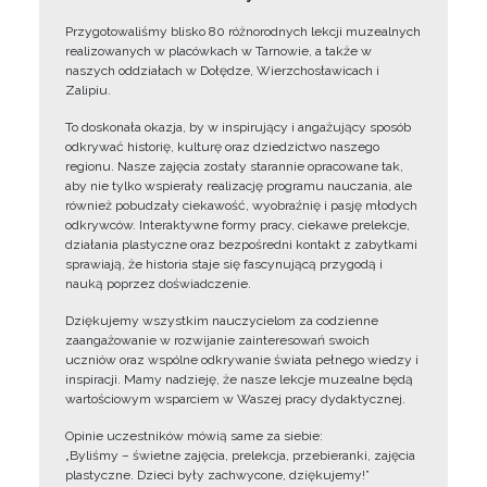
Przygotowaliśmy blisko 80 różnorodnych lekcji muzealnych
realizowanych w placówkach w Tarnowie, a także w
naszych oddziałach w Dołędze, Wierzchosławicach i
Zalipiu.
To doskonała okazja, by w inspirujący i angażujący sposób
odkrywać historię, kulturę oraz dziedzictwo naszego
regionu. Nasze zajęcia zostały starannie opracowane tak,
aby nie tylko wspierały realizację programu nauczania, ale
również pobudzały ciekawość, wyobraźnię i pasję młodych
odkrywców. Interaktywne formy pracy, ciekawe prelekcje,
działania plastyczne oraz bezpośredni kontakt z zabytkami
sprawiają, że historia staje się fascynującą przygodą i
nauką poprzez doświadczenie.
Dziękujemy wszystkim nauczycielom za codzienne
zaangażowanie w rozwijanie zainteresowań swoich
uczniów oraz wspólne odkrywanie świata pełnego wiedzy i
inspiracji. Mamy nadzieję, że nasze lekcje muzealne będą
wartościowym wsparciem w Waszej pracy dydaktycznej.
Opinie uczestników mówią same za siebie:
„Byliśmy – świetne zajęcia, prelekcja, przebieranki, zajęcia
plastyczne. Dzieci były zachwycone, dziękujemy!”