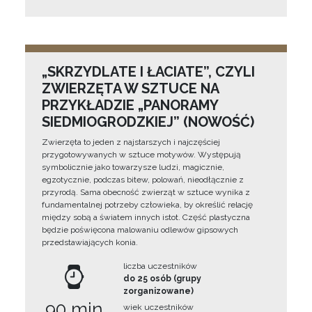
„SKRZYDLATE I ŁACIATE”, CZYLI
ZWIERZĘTA W SZTUCE NA
PRZYKŁADZIE „PANORAMY
SIEDMIOGRODZKIEJ” (NOWOŚĆ)
Zwierzęta to jeden z najstarszych i najczęściej
przygotowywanych w sztuce motywów. Występują
symbolicznie jako towarzysze ludzi, magicznie,
egzotycznie, podczas bitew, polowań, nieodłącznie z
przyrodą. Sama obecność zwierząt w sztuce wynika z
fundamentalnej potrzeby człowieka, by określić relację
między sobą a światem innych istot. Część plastyczna
będzie poświęcona malowaniu odlewów gipsowych
przedstawiających konia.
liczba uczestników
do 25 osób (grupy
zorganizowane)
90 min
wiek uczestników