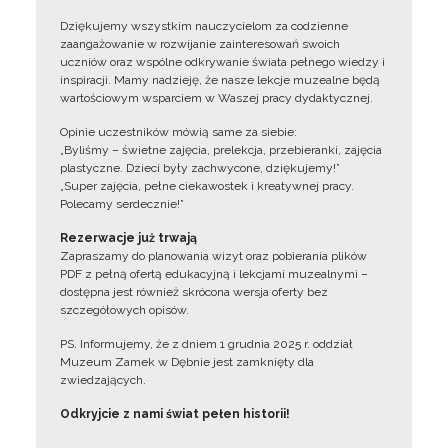
Dziękujemy wszystkim nauczycielom za codzienne
zaangażowanie w rozwijanie zainteresowań swoich
uczniów oraz wspólne odkrywanie świata pełnego wiedzy i
inspiracji. Mamy nadzieję, że nasze lekcje muzealne będą
wartościowym wsparciem w Waszej pracy dydaktycznej.
Opinie uczestników mówią same za siebie:
„Byliśmy – świetne zajęcia, prelekcja, przebieranki, zajęcia
plastyczne. Dzieci były zachwycone, dziękujemy!”
„Super zajęcia, pełne ciekawostek i kreatywnej pracy.
Polecamy serdecznie!”
Rezerwacje już trwają
Zapraszamy do planowania wizyt oraz pobierania plików
PDF z pełną ofertą edukacyjną i lekcjami muzealnymi –
dostępna jest również skrócona wersja oferty bez
szczegółowych opisów.
PS. Informujemy, że z dniem 1 grudnia 2025 r. oddział
Muzeum Zamek w Dębnie jest zamknięty dla
zwiedzających.
Odkryjcie z nami świat pełen historii!