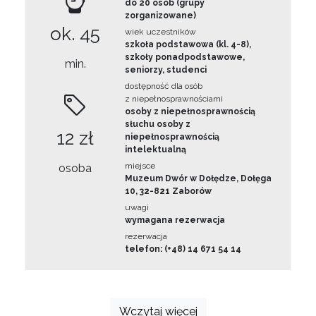
do 20 osób (grupy
zorganizowane)
ok. 45
wiek uczestników
szkoła podstawowa (kl. 4-8),
szkoły ponadpodstawowe,
min.
seniorzy, studenci
dostępność dla osób
z niepełnosprawnościami
osoby z niepełnosprawnością
słuchu osoby z
12 zł
niepełnosprawnością
intelektualną
miejsce
osoba
Muzeum Dwór w Dołędze, Dołęga
10, 32-821 Zaborów
uwagi
wymagana rezerwacja
rezerwacja
telefon: (+48) 14 671 54 14
Wczytaj więcej