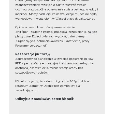
Dziękujemy wszystkim nauczycielom za codzienne
zaangażowanie w rozwijanie zainteresowań swoich
uczniów oraz wspólne odkrywanie świata pełnego wiedzy i
inspiracji. Mamy nadzieję, że nasze lekcje muzealne będą
wartościowym wsparciem w Waszej pracy dydaktycznej.
Opinie uczestników mówią same za siebie:
„Byliśmy – świetne zajęcia, prelekcja, przebieranki, zajęcia
plastyczne. Dzieci były zachwycone, dziękujemy!”
„Super zajęcia, pełne ciekawostek i kreatywnej pracy.
Polecamy serdecznie!”
Rezerwacje już trwają
Zapraszamy do planowania wizyt oraz pobierania plików
PDF z pełną ofertą edukacyjną i lekcjami muzealnymi –
dostępna jest również skrócona wersja oferty bez
szczegółowych opisów.
PS. Informujemy, że z dniem 1 grudnia 2025 r. oddział
Muzeum Zamek w Dębnie jest zamknięty dla
zwiedzających.
Odkryjcie z nami świat pełen historii!