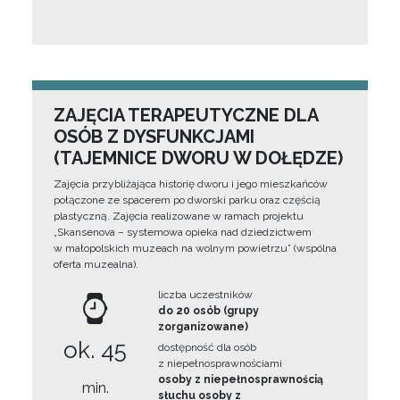
ZAJĘCIA TERAPEUTYCZNE DLA
OSÓB Z DYSFUNKCJAMI
(TAJEMNICE DWORU W DOŁĘDZE)
Zajęcia przybliżająca historię dworu i jego mieszkańców
połączone ze spacerem po dworski parku oraz częścią
plastyczną. Zajęcia realizowane w ramach projektu
„Skansenova – systemowa opieka nad dziedzictwem
w małopolskich muzeach na wolnym powietrzu” (wspólna
oferta muzealna).
liczba uczestników
do 20 osób (grupy
zorganizowane)
ok. 45
dostępność dla osób
z niepełnosprawnościami
osoby z niepełnosprawnością
min.
słuchu osoby z