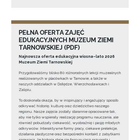
PEŁNA OFERTA ZAJĘĆ
EDUKACYJNYCH MUZEUM ZIEMI
TARNOWSKIEJ (PDF)
Najnowsza oferta edukacyjna wiosna–lato 2026
Muzeum Ziemi Tarnowskiej
Przygotowaliśmy blisko 80 różnorodnych lekcji muzealnych
realizowanych w placówkach w Tarnowie, a także w
naszych oddziałach w Dołędze, Wierzchosławicach i
Zalipiu.
To doskonała okazja, by w inspirujący i angażujący sposób
odkrywać historię, kulturę oraz dziedzictwo naszego
regionu. Nasze zajęcia zostały starannie opracowane tak,
aby nie tylko wspierały realizację programu nauczania, ale
również pobudzały ciekawość, wyobraźnię i pasję młodych
odkrywców. Interaktywne formy pracy, ciekawe prelekcje,
działania plastyczne oraz bezpośredni kontakt z zabytkami
sprawiają, że historia staje się fascynującą przygodą i