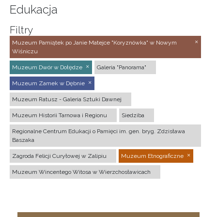
Edukacja
Filtry
Muzeum Pamiątek po Janie Matejce "Koryznówka" w Nowym
Wiśniczu
Muzeum Dwór w Dołędze
Galeria "Panorama"
Muzeum Zamek w Dębnie
Muzeum Ratusz - Galeria Sztuki Dawnej
Muzeum Historii Tarnowa i Regionu
Siedziba
Regionalne Centrum Edukacji o Pamięci im. gen. bryg. Zdzisława
Baszaka
Zagroda Felicji Curyłowej w Zalipiu
Muzeum Etnograficzne
Muzeum Wincentego Witosa w Wierzchosławicach