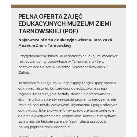
PEŁNA OFERTA ZAJĘĆ
EDUKACYJNYCH MUZEUM ZIEMI
TARNOWSKIEJ (PDF)
Najnowsza oferta edukacyjna wiosna–lato 2026
Muzeum Ziemi Tarnowskiej
Przygotowaliśmy blisko 80 różnorodnych lekcji muzealnych
realizowanych w placówkach w Tarnowie, a także w
naszych oddziałach w Dołędze, Wierzchosławicach i
Zalipiu.
To doskonała okazja, by w inspirujący i angażujący sposób
odkrywać historię, kulturę oraz dziedzictwo naszego
regionu. Nasze zajęcia zostały starannie opracowane tak,
aby nie tylko wspierały realizację programu nauczania, ale
również pobudzały ciekawość, wyobraźnię i pasję młodych
odkrywców. Interaktywne formy pracy, ciekawe prelekcje,
działania plastyczne oraz bezpośredni kontakt z zabytkami
sprawiają, że historia staje się fascynującą przygodą i
nauką poprzez doświadczenie.