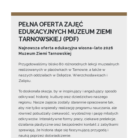
PEŁNA OFERTA ZAJĘĆ
EDUKACYJNYCH MUZEUM ZIEMI
TARNOWSKIEJ (PDF)
Najnowsza oferta edukacyjna wiosna–lato 2026
Muzeum Ziemi Tarnowskiej
Przygotowaliśmy blisko 80 różnorodnych lekcji muzealnych
realizowanych w placówkach w Tarnowie, a także w
naszych oddziałach w Dołędze, Wierzchosławicach i
Zalipiu.
To doskonała okazja, by w inspirujący i angażujący sposób
odkrywać historię, kulturę oraz dziedzictwo naszego
regionu. Nasze zajęcia zostały starannie opracowane tak,
aby nie tylko wspierały realizację programu nauczania, ale
również pobudzały ciekawość, wyobraźnię i pasję młodych
odkrywców. Interaktywne formy pracy, ciekawe prelekcje,
działania plastyczne oraz bezpośredni kontakt z zabytkami
sprawiają, że historia staje się fascynującą przygodą i
nauką poprzez doświadczenie.