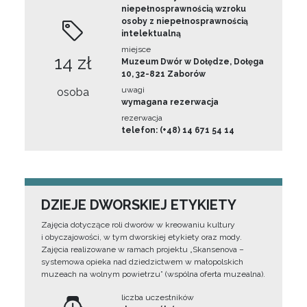
niepełnosprawnością wzroku
osoby z niepełnosprawnością
intelektualną
miejsce
14 zł
Muzeum Dwór w Dołędze, Dołęga
10, 32-821 Zaborów
uwagi
osoba
wymagana rezerwacja
rezerwacja
telefon: (+48) 14 671 54 14
DZIEJE DWORSKIEJ ETYKIETY
Zajęcia dotyczące roli dworów w kreowaniu kultury
i obyczajowości, w tym dworskiej etykiety oraz mody.
Zajęcia realizowane w ramach projektu „Skansenova –
systemowa opieka nad dziedzictwem w małopolskich
muzeach na wolnym powietrzu” (wspólna oferta muzealna).
liczba uczestników