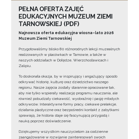
PEŁNA OFERTA ZAJĘĆ
EDUKACYJNYCH MUZEUM ZIEMI
TARNOWSKIEJ (PDF)
Najnowsza oferta edukacyjna wiosna–lato 2026
Muzeum Ziemi Tarnowskiej
Przygotowaliśmy blisko 80 różnorodnych lekcji muzealnych
realizowanych w placówkach w Tarnowie, a także w
naszych oddziałach w Dołędze, Wierzchosławicach i
Zalipiu.
To doskonała okazja, by w inspirujący i angażujący sposób
odkrywać historię, kulturę oraz dziedzictwo naszego
regionu. Nasze zajęcia zostały starannie opracowane tak,
aby nie tylko wspierały realizację programu nauczania, ale
również pobudzały ciekawość, wyobraźnię i pasję młodych
odkrywców. Interaktywne formy pracy, ciekawe prelekcje,
działania plastyczne oraz bezpośredni kontakt z zabytkami
sprawiają, że historia staje się fascynującą przygodą i
nauką poprzez doświadczenie.
Dziękujemy wszystkim nauczycielom za codzienne
zaangażowanie w rozwijanie zainteresowań swoich