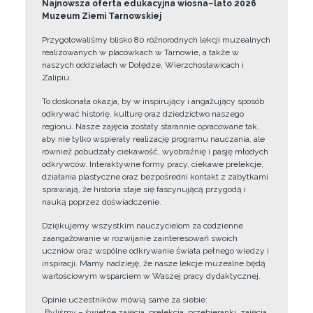
Najnowsza oferta edukacyjna wiosna–lato 2026
Muzeum Ziemi Tarnowskiej
Przygotowaliśmy blisko 80 różnorodnych lekcji muzealnych
realizowanych w placówkach w Tarnowie, a także w
naszych oddziałach w Dołędze, Wierzchosławicach i
Zalipiu.
To doskonała okazja, by w inspirujący i angażujący sposób
odkrywać historię, kulturę oraz dziedzictwo naszego
regionu. Nasze zajęcia zostały starannie opracowane tak,
aby nie tylko wspierały realizację programu nauczania, ale
również pobudzały ciekawość, wyobraźnię i pasję młodych
odkrywców. Interaktywne formy pracy, ciekawe prelekcje,
działania plastyczne oraz bezpośredni kontakt z zabytkami
sprawiają, że historia staje się fascynującą przygodą i
nauką poprzez doświadczenie.
Dziękujemy wszystkim nauczycielom za codzienne
zaangażowanie w rozwijanie zainteresowań swoich
uczniów oraz wspólne odkrywanie świata pełnego wiedzy i
inspiracji. Mamy nadzieję, że nasze lekcje muzealne będą
wartościowym wsparciem w Waszej pracy dydaktycznej.
Opinie uczestników mówią same za siebie:
„Byliśmy – świetne zajęcia, prelekcja, przebieranki, zajęcia