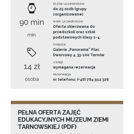
liczba uczestników
do 25 osób (grupy
zorganizowane)
90 min
wiek uczestników
Oferta skierowana do
przedszkoli oraz szkół
min.
podstawowych klasy 1-4.
miejsce
Galeria „Panorama” Plac
Dworcowy 4, 33-100 Tarnów
uwagi
14 zł
wymagana rezerwacja
rezerwacja
osoba
nr telefonu: (+48) 784 912 326
PEŁNA OFERTA ZAJĘĆ
EDUKACYJNYCH MUZEUM ZIEMI
TARNOWSKIEJ (PDF)