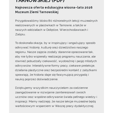
TARNOWSKIEJ (PDF)
Najnowsza oferta edukacyjna wiosna–lato 2026
Muzeum Ziemi Tarnowskiej
Przygotowaliśmy blisko 80 różnorodnych lekcji muzealnych
realizowanych w placówkach w Tarnowie, a także w
naszych oddziałach w Dołędze, Wierzchosławicach i
Zalipiu.
To doskonała okazja, by w inspirujący i angażujący sposób
odkrywać historię, kulturę oraz dziedzictwo naszego
regionu. Nasze zajęcia zostały starannie opracowane tak,
aby nie tylko wspierały realizację programu nauczania, ale
również pobudzały ciekawość, wyobraźnię i pasję młodych
odkrywców. Interaktywne formy pracy, ciekawe prelekcje,
działania plastyczne oraz bezpośredni kontakt z zabytkami
sprawiają, że historia staje się fascynującą przygodą i
nauką poprzez doświadczenie.
Dziękujemy wszystkim nauczycielom za codzienne
zaangażowanie w rozwijanie zainteresowań swoich
uczniów oraz wspólne odkrywanie świata pełnego wiedzy i
inspiracji. Mamy nadzieję, że nasze lekcje muzealne będą
wartościowym wsparciem w Waszej pracy dydaktycznej.