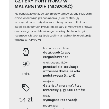
CZTERY PORY ROKU W
MALARSTWIE (NOWOŚĆ)
Na podstawie obrazów ze zbiorów tarnowskiego Muzeum
dzieci obserwują przeobrażenia, jakie następują
w przyrodzie w związku ze zmianą pór roku. Podczas
zajęć plastycznych rysują krajobrazy z motywem drzewa
owocowego przedstawianego na różnych etapach cyklu
rocznego lub tworzą liście z gliny, a następnie je dekorują
farbami akrylowymi.
liczba uczestników
do 25 osób (grupy
zorganizowane)
90
wiek uczestników
przedszkole, edukacja
wczesnoszkolna, szkoła
min.
podstawowa (kl. 4-8)
miejsce
Galeria „Panorama”, Plac
Dworcowy 4, 33-100 Tarnów
uwagi
14 zł
wymagana rezerwacja
rezerwacja