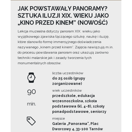
JAK POWSTAWAŁY PANORAMY?
SZTUKA ILUZJI XIX. WIEKU JAKO
„KINO PRZED KINEM” (NOWOŚĆ)
Lekcja muzealna dotyczy panoram XIX. wieku jako
wyjątkowego zjawiska łączącego sztukę, naukę i iluzję,
które stanowiło formę immersyjnego doświadczenia
nazywanego „kinem przed kinem”. Zajęcia nawiązują m.in.
do procesu powstawania panoram oraz ukazują zarówno
techniki malarskie jak i zasady tworzenia tych
monumentalnych obrazów.
liczba uczestników
do 25 osób (grupy
zorganizowane)
90
wiek uczestników
przedszkole, edukacja
wczesnoszkolna, szkoła
min.
podstawowa (kl. 4-8), szkoły
ponadpodstawowe, seniorzy
miejsce
Galeria „Panorama”, Plac
Dworcowy 4, 33-100 Tarnów