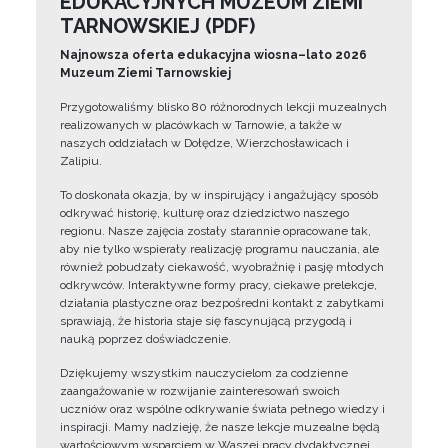
EDUKACYJNYCH MUZEUM ZIEMI
TARNOWSKIEJ (PDF)
Najnowsza oferta edukacyjna wiosna–lato 2026
Muzeum Ziemi Tarnowskiej
Przygotowaliśmy blisko 80 różnorodnych lekcji muzealnych
realizowanych w placówkach w Tarnowie, a także w
naszych oddziałach w Dołędze, Wierzchosławicach i
Zalipiu.
To doskonała okazja, by w inspirujący i angażujący sposób
odkrywać historię, kulturę oraz dziedzictwo naszego
regionu. Nasze zajęcia zostały starannie opracowane tak,
aby nie tylko wspierały realizację programu nauczania, ale
również pobudzały ciekawość, wyobraźnię i pasję młodych
odkrywców. Interaktywne formy pracy, ciekawe prelekcje,
działania plastyczne oraz bezpośredni kontakt z zabytkami
sprawiają, że historia staje się fascynującą przygodą i
nauką poprzez doświadczenie.
Dziękujemy wszystkim nauczycielom za codzienne
zaangażowanie w rozwijanie zainteresowań swoich
uczniów oraz wspólne odkrywanie świata pełnego wiedzy i
inspiracji. Mamy nadzieję, że nasze lekcje muzealne będą
wartościowym wsparciem w Waszej pracy dydaktycznej.