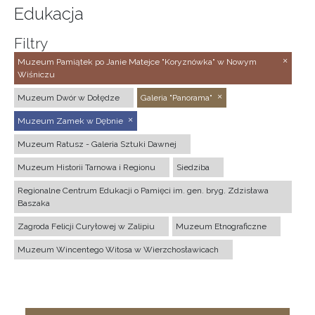
Edukacja
Filtry
Muzeum Pamiątek po Janie Matejce "Koryznówka" w Nowym
Wiśniczu
Muzeum Dwór w Dołędze
Galeria "Panorama"
Muzeum Zamek w Dębnie
Muzeum Ratusz - Galeria Sztuki Dawnej
Muzeum Historii Tarnowa i Regionu
Siedziba
Regionalne Centrum Edukacji o Pamięci im. gen. bryg. Zdzisława
Baszaka
Zagroda Felicji Curyłowej w Zalipiu
Muzeum Etnograficzne
Muzeum Wincentego Witosa w Wierzchosławicach