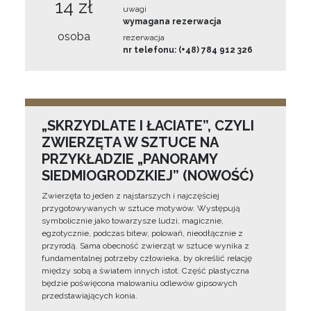
14 zł
uwagi
wymagana rezerwacja
osoba
rezerwacja
nr telefonu: (+48) 784 912 326
„SKRZYDLATE I ŁACIATE”, CZYLI
ZWIERZĘTA W SZTUCE NA
PRZYKŁADZIE „PANORAMY
SIEDMIOGRODZKIEJ” (NOWOŚĆ)
Zwierzęta to jeden z najstarszych i najczęściej
przygotowywanych w sztuce motywów. Występują
symbolicznie jako towarzysze ludzi, magicznie,
egzotycznie, podczas bitew, polowań, nieodłącznie z
przyrodą. Sama obecność zwierząt w sztuce wynika z
fundamentalnej potrzeby człowieka, by określić relację
między sobą a światem innych istot. Część plastyczna
będzie poświęcona malowaniu odlewów gipsowych
przedstawiających konia.