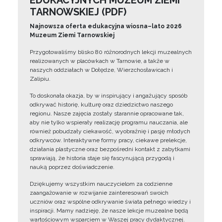
EDUKACYJNYCH MUZEUM ZIEMI
TARNOWSKIEJ (PDF)
Najnowsza oferta edukacyjna wiosna–lato 2026
Muzeum Ziemi Tarnowskiej
Przygotowaliśmy blisko 80 różnorodnych lekcji muzealnych
realizowanych w placówkach w Tarnowie, a także w
naszych oddziałach w Dołędze, Wierzchosławicach i
Zalipiu.
To doskonała okazja, by w inspirujący i angażujący sposób
odkrywać historię, kulturę oraz dziedzictwo naszego
regionu. Nasze zajęcia zostały starannie opracowane tak,
aby nie tylko wspierały realizację programu nauczania, ale
również pobudzały ciekawość, wyobraźnię i pasję młodych
odkrywców. Interaktywne formy pracy, ciekawe prelekcje,
działania plastyczne oraz bezpośredni kontakt z zabytkami
sprawiają, że historia staje się fascynującą przygodą i
nauką poprzez doświadczenie.
Dziękujemy wszystkim nauczycielom za codzienne
zaangażowanie w rozwijanie zainteresowań swoich
uczniów oraz wspólne odkrywanie świata pełnego wiedzy i
inspiracji. Mamy nadzieję, że nasze lekcje muzealne będą
wartościowym wsparciem w Waszej pracy dydaktycznej.