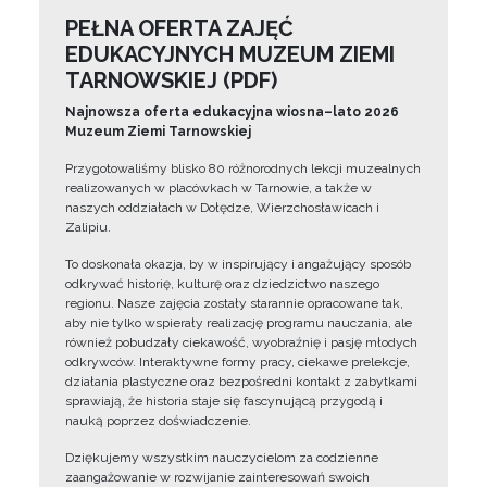
PEŁNA OFERTA ZAJĘĆ
EDUKACYJNYCH MUZEUM ZIEMI
TARNOWSKIEJ (PDF)
Najnowsza oferta edukacyjna wiosna–lato 2026
Muzeum Ziemi Tarnowskiej
Przygotowaliśmy blisko 80 różnorodnych lekcji muzealnych
realizowanych w placówkach w Tarnowie, a także w
naszych oddziałach w Dołędze, Wierzchosławicach i
Zalipiu.
To doskonała okazja, by w inspirujący i angażujący sposób
odkrywać historię, kulturę oraz dziedzictwo naszego
regionu. Nasze zajęcia zostały starannie opracowane tak,
aby nie tylko wspierały realizację programu nauczania, ale
również pobudzały ciekawość, wyobraźnię i pasję młodych
odkrywców. Interaktywne formy pracy, ciekawe prelekcje,
działania plastyczne oraz bezpośredni kontakt z zabytkami
sprawiają, że historia staje się fascynującą przygodą i
nauką poprzez doświadczenie.
Dziękujemy wszystkim nauczycielom za codzienne
zaangażowanie w rozwijanie zainteresowań swoich