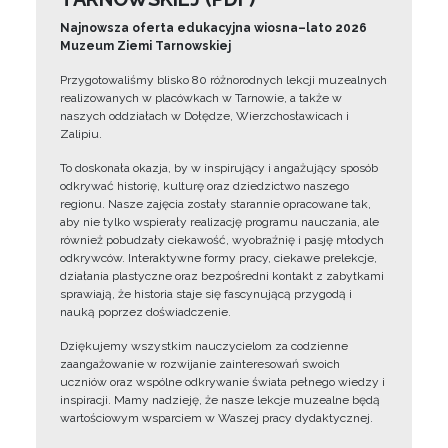
Najnowsza oferta edukacyjna wiosna–lato 2026
Muzeum Ziemi Tarnowskiej
Przygotowaliśmy blisko 80 różnorodnych lekcji muzealnych
realizowanych w placówkach w Tarnowie, a także w
naszych oddziałach w Dołędze, Wierzchosławicach i
Zalipiu.
To doskonała okazja, by w inspirujący i angażujący sposób
odkrywać historię, kulturę oraz dziedzictwo naszego
regionu. Nasze zajęcia zostały starannie opracowane tak,
aby nie tylko wspierały realizację programu nauczania, ale
również pobudzały ciekawość, wyobraźnię i pasję młodych
odkrywców. Interaktywne formy pracy, ciekawe prelekcje,
działania plastyczne oraz bezpośredni kontakt z zabytkami
sprawiają, że historia staje się fascynującą przygodą i
nauką poprzez doświadczenie.
Dziękujemy wszystkim nauczycielom za codzienne
zaangażowanie w rozwijanie zainteresowań swoich
uczniów oraz wspólne odkrywanie świata pełnego wiedzy i
inspiracji. Mamy nadzieję, że nasze lekcje muzealne będą
wartościowym wsparciem w Waszej pracy dydaktycznej.