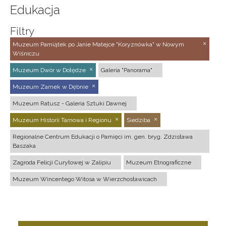
Edukacja
Filtry
Muzeum Pamiątek po Janie Matejce "Koryznówka" w Nowym
Wiśniczu
Muzeum Dwór w Dołędze
Galeria "Panorama"
Muzeum Zamek w Dębnie
Muzeum Ratusz - Galeria Sztuki Dawnej
Muzeum Historii Tarnowa i Regionu
Siedziba
Regionalne Centrum Edukacji o Pamięci im. gen. bryg. Zdzisława
Baszaka
Zagroda Felicji Curyłowej w Zalipiu
Muzeum Etnograficzne
Muzeum Wincentego Witosa w Wierzchosławicach