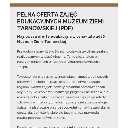
PEŁNA OFERTA ZAJĘĆ
EDUKACYJNYCH MUZEUM ZIEMI
TARNOWSKIEJ (PDF)
Najnowsza oferta edukacyjna wiosna–lato 2026
Muzeum Ziemi Tarnowskiej
Przygotowaliśmy blisko 80 różnorodnych lekcji muzealnych
realizowanych w placówkach w Tarnowie, a także w
naszych oddziałach w Dołędze, Wierzchosławicach i
Zalipiu.
To doskonała okazja, by w inspirujący i angażujący sposób
odkrywać historię, kulturę oraz dziedzictwo naszego
regionu. Nasze zajęcia zostały starannie opracowane tak,
aby nie tylko wspierały realizację programu nauczania, ale
również pobudzały ciekawość, wyobraźnię i pasję młodych
odkrywców. Interaktywne formy pracy, ciekawe prelekcje,
działania plastyczne oraz bezpośredni kontakt z zabytkami
sprawiają, że historia staje się fascynującą przygodą i
nauką poprzez doświadczenie.
Dziękujemy wszystkim nauczycielom za codzienne