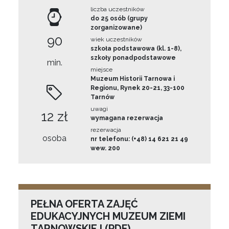
liczba uczestników
do 25 osób (grupy
zorganizowane)
90
wiek uczestników
szkoła podstawowa (kl. 1-8),
szkoły ponadpodstawowe
min.
miejsce
Muzeum Historii Tarnowa i
Regionu, Rynek 20-21, 33-100
Tarnów
uwagi
12 zł
wymagana rezerwacja
rezerwacja
osoba
nr telefonu: (+48) 14 621 21 49
wew. 200
PEŁNA OFERTA ZAJĘĆ
EDUKACYJNYCH MUZEUM ZIEMI
TARNOWSKIEJ (PDF)