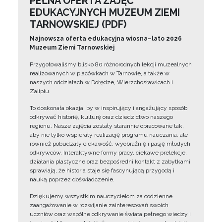
PEŁNA OFERTA ZAJĘĆ
EDUKACYJNYCH MUZEUM ZIEMI
TARNOWSKIEJ (PDF)
Najnowsza oferta edukacyjna wiosna–lato 2026
Muzeum Ziemi Tarnowskiej
Przygotowaliśmy blisko 80 różnorodnych lekcji muzealnych
realizowanych w placówkach w Tarnowie, a także w
naszych oddziałach w Dołędze, Wierzchosławicach i
Zalipiu.
To doskonała okazja, by w inspirujący i angażujący sposób
odkrywać historię, kulturę oraz dziedzictwo naszego
regionu. Nasze zajęcia zostały starannie opracowane tak,
aby nie tylko wspierały realizację programu nauczania, ale
również pobudzały ciekawość, wyobraźnię i pasję młodych
odkrywców. Interaktywne formy pracy, ciekawe prelekcje,
działania plastyczne oraz bezpośredni kontakt z zabytkami
sprawiają, że historia staje się fascynującą przygodą i
nauką poprzez doświadczenie.
Dziękujemy wszystkim nauczycielom za codzienne
zaangażowanie w rozwijanie zainteresowań swoich
uczniów oraz wspólne odkrywanie świata pełnego wiedzy i