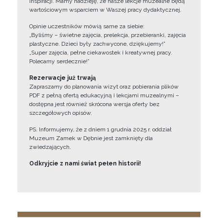
inspiracji. Mamy nadzieję, że nasze lekcje muzealne będą
wartościowym wsparciem w Waszej pracy dydaktycznej.
Opinie uczestników mówią same za siebie:
„Byliśmy – świetne zajęcia, prelekcja, przebieranki, zajęcia
plastyczne. Dzieci były zachwycone, dziękujemy!”
„Super zajęcia, pełne ciekawostek i kreatywnej pracy.
Polecamy serdecznie!”
Rezerwacje już trwają
Zapraszamy do planowania wizyt oraz pobierania plików
PDF z pełną ofertą edukacyjną i lekcjami muzealnymi –
dostępna jest również skrócona wersja oferty bez
szczegółowych opisów.
PS. Informujemy, że z dniem 1 grudnia 2025 r. oddział
Muzeum Zamek w Dębnie jest zamknięty dla
zwiedzających.
Odkryjcie z nami świat pełen historii!