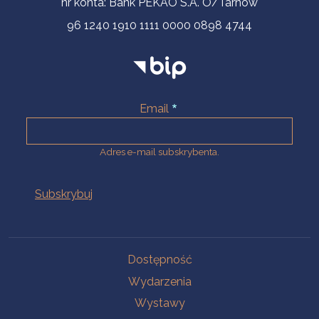
nr konta: Bank PEKAO S.A. O/Tarnów
96 1240 1910 1111 0000 0898 4744
Email
Adres e-mail subskrybenta.
Na skróty
Dostępność
Wydarzenia
Wystawy