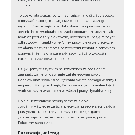
Zalipiu.
To doskonała okazja, by w inspirujący i angażujący sposób
odkrywać historię, kulturę oraz dziedzictwo naszego
regionu. Nasze zajęcia zostały starannie opracowane tak,
aby nie tylko wspierały realizację programu nauczania, ale
również pobudzały ciekawość, wyobraźnię i pasję młodych
odkrywców. Interaktywne formy pracy, ciekawe prelekcje,
działania plastyczne oraz bezpośredni kontakt z zabytkami
sprawiają, że historia staje się fascynującą przygodą i
nauką poprzez doświadczenie.
Dziękujemy wszystkim nauczycielom za codzienne
zaangażowanie w rozwijanie zainteresowań swoich
uczniów oraz wspólne odkrywanie świata pełnego wiedzy i
inspiracji. Mamy nadzieję, że nasze lekcje muzealne będą
wartościowym wsparciem w Waszej pracy dydaktycznej.
Opinie uczestników mówią same za siebie:
„Byliśmy – świetne zajęcia, prelekcja, przebieranki, zajęcia
plastyczne. Dzieci były zachwycone, dziękujemy!”
„Super zajęcia, pełne ciekawostek i kreatywnej pracy.
Polecamy serdecznie!”
Rezerwacje już trwają