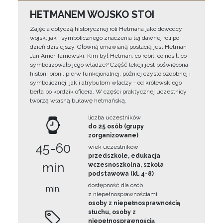
HETMANEM WOJSKO STOI
Zajęcia dotyczą historycznej roli Hetmana jako dowódcy
wojsk, jak i symbolicznego znaczenia tej dawnej roli po
dzień dzisiejszy. Główną omawianą postacią jest Hetman
Jan Amor Tarnowski. Kim był Hetman, co robił, co nosił, co
symbolizowało jego władze? Część lekcji jest poświęcona
historii broni, pierw funkcjonalnej, później czysto ozdobnej i
symbolicznej, jak i atrybutom władzy - od królewskiego
berła po kordzik oficera. W części praktycznej uczestnicy
tworzą własną buławę hetmańską.
liczba uczestników
do 25 osób (grupy
zorganizowane)
45-60
wiek uczestników
przedszkole, edukacja
min
wczesnoszkolna, szkoła
podstawowa (kl. 4-8)
dostępność dla osób
min.
z niepełnosprawnościami
osoby z niepełnosprawnością
słuchu, osoby z
niepełnosprawnością