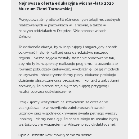
Najnowsza oferta edukacyjna wiosna–lato 2026
Muzeum Ziemi Tarnowskiej
Przygotowaliśmy blisko 80 różnorodnych lekcji muzealnych
realizowanych w placówkach w Tarnowie, a także w
naszych oddziałach w Dołędze, Wierzchosławicach i
Zalipiu.
To doskonała okazja, by w inspirujący i angażujący sposób
odkrywać historię, kulturę oraz dziedzictwo naszego
regionu. Nasze zajęcia zostały starannie opracowane tak,
aby nie tylko wspierały realizację programu nauczania, ale
również pobudzały ciekawość, wyobraźnię i pasję młodych
odkrywców. Interaktywne formy pracy, ciekawe prelekcje,
działania plastyczne oraz bezpośredni kontakt z zabytkami
sprawiają, że historia staje się fascynującą przygodą i
nauką poprzez doświadczenie.
Dziękujemy wszystkim nauczycielom za codzienne
zaangażowanie w rozwijanie zainteresowań swoich
uczniów oraz wspólne odkrywanie świata pełnego wiedzy i
inspiracji. Mamy nadzieję, że nasze lekcje muzealne będą
wartościowym wsparciem w Waszej pracy dydaktycznej.
Opinie uczestników mówią same za siebie: