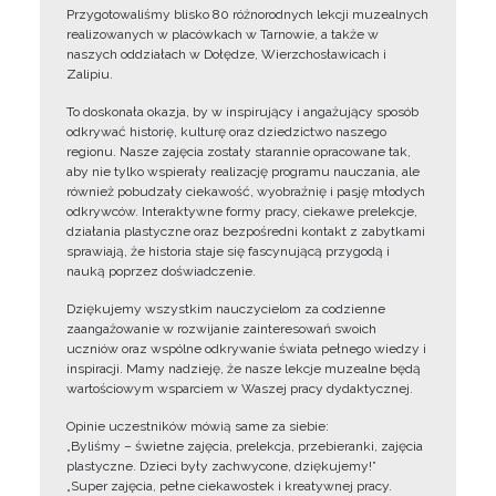
Przygotowaliśmy blisko 80 różnorodnych lekcji muzealnych
realizowanych w placówkach w Tarnowie, a także w
naszych oddziałach w Dołędze, Wierzchosławicach i
Zalipiu.
To doskonała okazja, by w inspirujący i angażujący sposób
odkrywać historię, kulturę oraz dziedzictwo naszego
regionu. Nasze zajęcia zostały starannie opracowane tak,
aby nie tylko wspierały realizację programu nauczania, ale
również pobudzały ciekawość, wyobraźnię i pasję młodych
odkrywców. Interaktywne formy pracy, ciekawe prelekcje,
działania plastyczne oraz bezpośredni kontakt z zabytkami
sprawiają, że historia staje się fascynującą przygodą i
nauką poprzez doświadczenie.
Dziękujemy wszystkim nauczycielom za codzienne
zaangażowanie w rozwijanie zainteresowań swoich
uczniów oraz wspólne odkrywanie świata pełnego wiedzy i
inspiracji. Mamy nadzieję, że nasze lekcje muzealne będą
wartościowym wsparciem w Waszej pracy dydaktycznej.
Opinie uczestników mówią same za siebie:
„Byliśmy – świetne zajęcia, prelekcja, przebieranki, zajęcia
plastyczne. Dzieci były zachwycone, dziękujemy!”
„Super zajęcia, pełne ciekawostek i kreatywnej pracy.