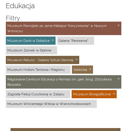
Edukacja
Filtry
Muzeum Pamiątek po Janie Matejce "Koryznówka" w Nowym
Wiśniczu
Muzeum Dwór w Dołędze
Galeria "Panorama"
Muzeum Zamek w Dębnie
Muzeum Ratusz - Galeria Sztuki Dawnej
Muzeum Historii Tarnowa i Regionu
Siedziba
Regionalne Centrum Edukacji o Pamięci im. gen. bryg. Zdzisława
Baszaka
Zagroda Felicji Curyłowej w Zalipiu
Muzeum Etnograficzne
Muzeum Wincentego Witosa w Wierzchosławicach