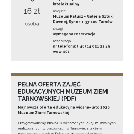
intelektualną
16 zł
miejsce
Muzeum Ratusz - Galeria Sztuki
Dawnej, Rynek 1, 33-100 Tarnów
osoba
uwagi
wymagana rezerwacja
rezerwacja
nr telefonu: (+48) 14 621 21 49
wew. 101
PEŁNA OFERTA ZAJĘĆ
EDUKACYJNYCH MUZEUM ZIEMI
TARNOWSKIEJ (PDF)
Najnowsza oferta edukacyjna wiosna–lato 2026
Muzeum Ziemi Tarnowskiej
Przygotowaliśmy blisko 80 różnorodnych lekcji muzealnych
realizowanych w placówkach w Tarnowie, a także w
naszych oddziałach w Dołędze, Wierzchosławicach i