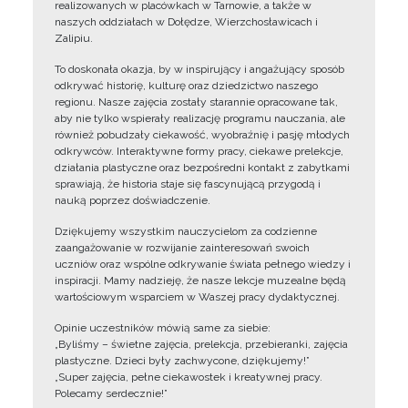
realizowanych w placówkach w Tarnowie, a także w
naszych oddziałach w Dołędze, Wierzchosławicach i
Zalipiu.
To doskonała okazja, by w inspirujący i angażujący sposób
odkrywać historię, kulturę oraz dziedzictwo naszego
regionu. Nasze zajęcia zostały starannie opracowane tak,
aby nie tylko wspierały realizację programu nauczania, ale
również pobudzały ciekawość, wyobraźnię i pasję młodych
odkrywców. Interaktywne formy pracy, ciekawe prelekcje,
działania plastyczne oraz bezpośredni kontakt z zabytkami
sprawiają, że historia staje się fascynującą przygodą i
nauką poprzez doświadczenie.
Dziękujemy wszystkim nauczycielom za codzienne
zaangażowanie w rozwijanie zainteresowań swoich
uczniów oraz wspólne odkrywanie świata pełnego wiedzy i
inspiracji. Mamy nadzieję, że nasze lekcje muzealne będą
wartościowym wsparciem w Waszej pracy dydaktycznej.
Opinie uczestników mówią same za siebie:
„Byliśmy – świetne zajęcia, prelekcja, przebieranki, zajęcia
plastyczne. Dzieci były zachwycone, dziękujemy!”
„Super zajęcia, pełne ciekawostek i kreatywnej pracy.
Polecamy serdecznie!”