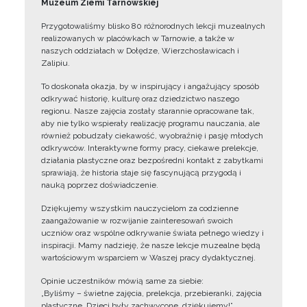
Muzeum Ziemi Tarnowskiej
Przygotowaliśmy blisko 80 różnorodnych lekcji muzealnych
realizowanych w placówkach w Tarnowie, a także w
naszych oddziałach w Dołędze, Wierzchosławicach i
Zalipiu.
To doskonała okazja, by w inspirujący i angażujący sposób
odkrywać historię, kulturę oraz dziedzictwo naszego
regionu. Nasze zajęcia zostały starannie opracowane tak,
aby nie tylko wspierały realizację programu nauczania, ale
również pobudzały ciekawość, wyobraźnię i pasję młodych
odkrywców. Interaktywne formy pracy, ciekawe prelekcje,
działania plastyczne oraz bezpośredni kontakt z zabytkami
sprawiają, że historia staje się fascynującą przygodą i
nauką poprzez doświadczenie.
Dziękujemy wszystkim nauczycielom za codzienne
zaangażowanie w rozwijanie zainteresowań swoich
uczniów oraz wspólne odkrywanie świata pełnego wiedzy i
inspiracji. Mamy nadzieję, że nasze lekcje muzealne będą
wartościowym wsparciem w Waszej pracy dydaktycznej.
Opinie uczestników mówią same za siebie:
„Byliśmy – świetne zajęcia, prelekcja, przebieranki, zajęcia
plastyczne. Dzieci były zachwycone, dziękujemy!”