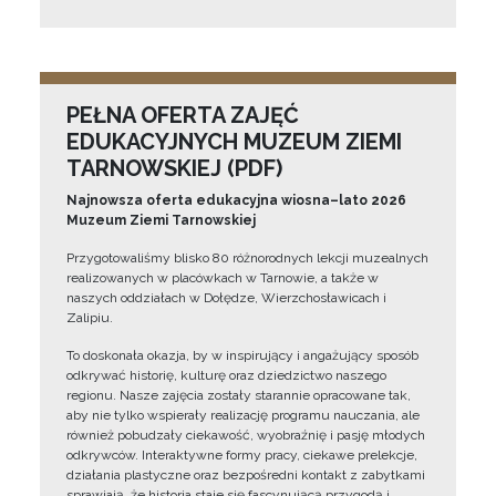
PEŁNA OFERTA ZAJĘĆ
EDUKACYJNYCH MUZEUM ZIEMI
TARNOWSKIEJ (PDF)
Najnowsza oferta edukacyjna wiosna–lato 2026
Muzeum Ziemi Tarnowskiej
Przygotowaliśmy blisko 80 różnorodnych lekcji muzealnych
realizowanych w placówkach w Tarnowie, a także w
naszych oddziałach w Dołędze, Wierzchosławicach i
Zalipiu.
To doskonała okazja, by w inspirujący i angażujący sposób
odkrywać historię, kulturę oraz dziedzictwo naszego
regionu. Nasze zajęcia zostały starannie opracowane tak,
aby nie tylko wspierały realizację programu nauczania, ale
również pobudzały ciekawość, wyobraźnię i pasję młodych
odkrywców. Interaktywne formy pracy, ciekawe prelekcje,
działania plastyczne oraz bezpośredni kontakt z zabytkami
sprawiają, że historia staje się fascynującą przygodą i