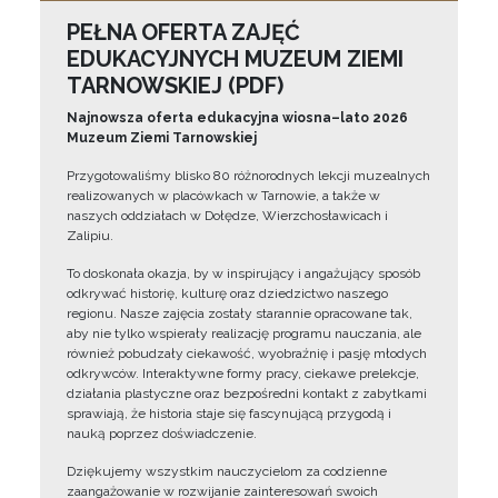
PEŁNA OFERTA ZAJĘĆ
EDUKACYJNYCH MUZEUM ZIEMI
TARNOWSKIEJ (PDF)
Najnowsza oferta edukacyjna wiosna–lato 2026
Muzeum Ziemi Tarnowskiej
Przygotowaliśmy blisko 80 różnorodnych lekcji muzealnych
realizowanych w placówkach w Tarnowie, a także w
naszych oddziałach w Dołędze, Wierzchosławicach i
Zalipiu.
To doskonała okazja, by w inspirujący i angażujący sposób
odkrywać historię, kulturę oraz dziedzictwo naszego
regionu. Nasze zajęcia zostały starannie opracowane tak,
aby nie tylko wspierały realizację programu nauczania, ale
również pobudzały ciekawość, wyobraźnię i pasję młodych
odkrywców. Interaktywne formy pracy, ciekawe prelekcje,
działania plastyczne oraz bezpośredni kontakt z zabytkami
sprawiają, że historia staje się fascynującą przygodą i
nauką poprzez doświadczenie.
Dziękujemy wszystkim nauczycielom za codzienne
zaangażowanie w rozwijanie zainteresowań swoich