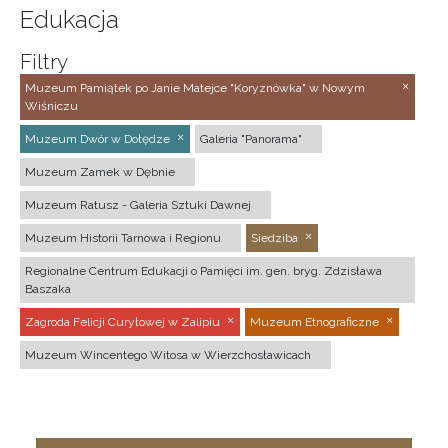
Edukacja
Filtry
Muzeum Pamiątek po Janie Matejce "Koryznówka" w Nowym
Wiśniczu
Muzeum Dwór w Dołędze
Galeria "Panorama"
Muzeum Zamek w Dębnie
Muzeum Ratusz - Galeria Sztuki Dawnej
Muzeum Historii Tarnowa i Regionu
Siedziba
Regionalne Centrum Edukacji o Pamięci im. gen. bryg. Zdzisława
Baszaka
Zagroda Felicji Curyłowej w Zalipiu
Muzeum Etnograficzne
Muzeum Wincentego Witosa w Wierzchosławicach