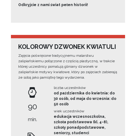
Odkryjcie z nami świat pełen historii!
KOLOROWY DZWONEK KWIATULI
Zajęcia poświęcone tradycyjnemu malarstwu
zalipiańskiemu połączone z częścią plastyczną, w trakcie
której uczestnicy pomalują gliniany dzwonek w
zalipiańskie motywy kwiatowe, który po zajęciach zabierają
ze sobą jako pamiątkę tego wydarzenia.
liczba uczestników
od października do kwietnia: do
30 osób, od maja do września: do
90
50 osób
wiek uczestników
edukacja wczesnoszkolna,
min.
szkoła podstawowa (kl. 4-8),
szkoły ponadpodstawowe,
seniorzy, studenci