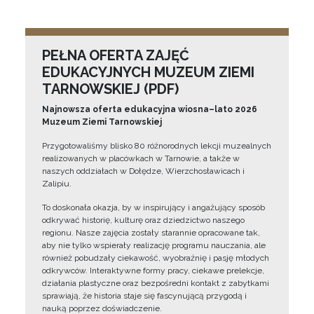
PEŁNA OFERTA ZAJĘĆ
EDUKACYJNYCH MUZEUM ZIEMI
TARNOWSKIEJ (PDF)
Najnowsza oferta edukacyjna wiosna–lato 2026
Muzeum Ziemi Tarnowskiej
Przygotowaliśmy blisko 80 różnorodnych lekcji muzealnych
realizowanych w placówkach w Tarnowie, a także w
naszych oddziałach w Dołędze, Wierzchosławicach i
Zalipiu.
To doskonała okazja, by w inspirujący i angażujący sposób
odkrywać historię, kulturę oraz dziedzictwo naszego
regionu. Nasze zajęcia zostały starannie opracowane tak,
aby nie tylko wspierały realizację programu nauczania, ale
również pobudzały ciekawość, wyobraźnię i pasję młodych
odkrywców. Interaktywne formy pracy, ciekawe prelekcje,
działania plastyczne oraz bezpośredni kontakt z zabytkami
sprawiają, że historia staje się fascynującą przygodą i
nauką poprzez doświadczenie.