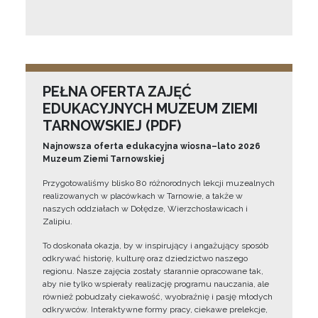
PEŁNA OFERTA ZAJĘĆ
EDUKACYJNYCH MUZEUM ZIEMI
TARNOWSKIEJ (PDF)
Najnowsza oferta edukacyjna wiosna–lato 2026
Muzeum Ziemi Tarnowskiej
Przygotowaliśmy blisko 80 różnorodnych lekcji muzealnych
realizowanych w placówkach w Tarnowie, a także w
naszych oddziałach w Dołędze, Wierzchosławicach i
Zalipiu.
To doskonała okazja, by w inspirujący i angażujący sposób
odkrywać historię, kulturę oraz dziedzictwo naszego
regionu. Nasze zajęcia zostały starannie opracowane tak,
aby nie tylko wspierały realizację programu nauczania, ale
również pobudzały ciekawość, wyobraźnię i pasję młodych
odkrywców. Interaktywne formy pracy, ciekawe prelekcje,