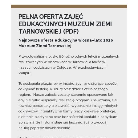
PEŁNA OFERTA ZAJĘĆ
EDUKACYJNYCH MUZEUM ZIEMI
TARNOWSKIEJ (PDF)
Najnowsza oferta edukacyjna wiosna–lato 2026
Muzeum Ziemi Tarnowskiej
Przygotowaliśmy blisko 80 różnorodnych lekcji muzealnych
realizowanych w placówkach w Tarnowie, a także w
naszych oddziałach w Dołędze, Wierzchosławicach i
Zalipiu.
To doskonała okazja, by w inspirujący i angażujący sposób
odkrywać historię, kulturę oraz dziedzictwo naszego
regionu. Nasze zajęcia zostały starannie opracowane tak,
aby nie tylko wspierały realizację programu nauczania, ale
również pobudzały ciekawość, wyobraźnię i pasję młodych
odkrywców. Interaktywne formy pracy, ciekawe prelekcje,
działania plastyczne oraz bezpośredni kontakt z zabytkami
sprawiają, że historia staje się fascynującą przygodą i
nauką poprzez doświadczenie.