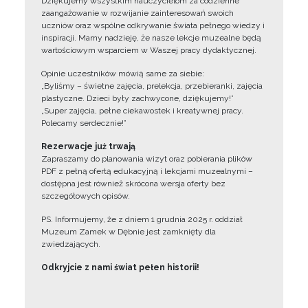
Dziękujemy wszystkim nauczycielom za codzienne
zaangażowanie w rozwijanie zainteresowań swoich
uczniów oraz wspólne odkrywanie świata pełnego wiedzy i
inspiracji. Mamy nadzieję, że nasze lekcje muzealne będą
wartościowym wsparciem w Waszej pracy dydaktycznej.
Opinie uczestników mówią same za siebie:
„Byliśmy – świetne zajęcia, prelekcja, przebieranki, zajęcia
plastyczne. Dzieci były zachwycone, dziękujemy!”
„Super zajęcia, pełne ciekawostek i kreatywnej pracy.
Polecamy serdecznie!”
Rezerwacje już trwają
Zapraszamy do planowania wizyt oraz pobierania plików
PDF z pełną ofertą edukacyjną i lekcjami muzealnymi –
dostępna jest również skrócona wersja oferty bez
szczegółowych opisów.
PS. Informujemy, że z dniem 1 grudnia 2025 r. oddział
Muzeum Zamek w Dębnie jest zamknięty dla
zwiedzających.
Odkryjcie z nami świat pełen historii!