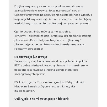
Dziękujemy wszystkim nauczycielom za codzienne
zaangażowanie w rozwijanie zainteresowań swoich
uczniów oraz wspólne odkrywanie świata pełnego wiedzy i
inspiracji. Mamy nadzieję, że nasze lekcje muzealne będą
wartościowym wsparciem w Waszej pracy dydaktycznej.
Opinie uczestników mówią same za siebie:
„Byliśmy – świetne zajęcia, prelekcja, przebieranki, zajęcia
plastyczne. Dzieci były zachwycone, dziękujemy!”
„Super zajęcia, pełne ciekawostek i kreatywnej pracy.
Polecamy serdecznie!”
Rezerwacje już trwają
Zapraszamy do planowania wizyt oraz pobierania plików
PDF z pełną ofertą edukacyjną i lekcjami muzealnymi –
dostępna jest również skrócona wersja oferty bez
szczegółowych opisów.
PS. Informujemy, że z dniem 1 grudnia 2025 r. oddział
Muzeum Zamek w Dębnie jest zamknięty dla
zwiedzających.
Odkryjcie z nami świat pełen historii!