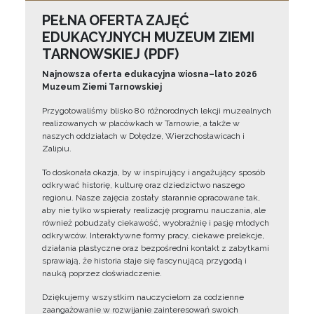
PEŁNA OFERTA ZAJĘĆ
EDUKACYJNYCH MUZEUM ZIEMI
TARNOWSKIEJ (PDF)
Najnowsza oferta edukacyjna wiosna–lato 2026
Muzeum Ziemi Tarnowskiej
Przygotowaliśmy blisko 80 różnorodnych lekcji muzealnych
realizowanych w placówkach w Tarnowie, a także w
naszych oddziałach w Dołędze, Wierzchosławicach i
Zalipiu.
To doskonała okazja, by w inspirujący i angażujący sposób
odkrywać historię, kulturę oraz dziedzictwo naszego
regionu. Nasze zajęcia zostały starannie opracowane tak,
aby nie tylko wspierały realizację programu nauczania, ale
również pobudzały ciekawość, wyobraźnię i pasję młodych
odkrywców. Interaktywne formy pracy, ciekawe prelekcje,
działania plastyczne oraz bezpośredni kontakt z zabytkami
sprawiają, że historia staje się fascynującą przygodą i
nauką poprzez doświadczenie.
Dziękujemy wszystkim nauczycielom za codzienne
zaangażowanie w rozwijanie zainteresowań swoich