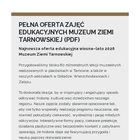
PEŁNA OFERTA ZAJĘĆ
EDUKACYJNYCH MUZEUM ZIEMI
TARNOWSKIEJ (PDF)
Najnowsza oferta edukacyjna wiosna–lato 2026
Muzeum Ziemi Tarnowskiej
Przygotowaliśmy blisko 80 różnorodnych lekcji muzealnych
realizowanych w placówkach w Tarnowie, a także w
naszych oddziałach w Dołędze, Wierzchosławicach i
Zalipiu.
To doskonała okazja, by w inspirujący i angażujący sposób
odkrywać historię, kulturę oraz dziedzictwo naszego
regionu. Nasze zajęcia zostały starannie opracowane tak,
aby nie tylko wspierały realizację programu nauczania, ale
również pobudzały ciekawość, wyobraźnię i pasję młodych
odkrywców. Interaktywne formy pracy, ciekawe prelekcje,
działania plastyczne oraz bezpośredni kontakt z zabytkami
sprawiają, że historia staje się fascynującą przygodą i
nauką poprzez doświadczenie.