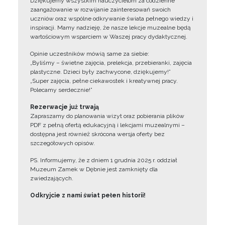
Dziękujemy wszystkim nauczycielom za codzienne
zaangażowanie w rozwijanie zainteresowań swoich
uczniów oraz wspólne odkrywanie świata pełnego wiedzy i
inspiracji. Mamy nadzieję, że nasze lekcje muzealne będą
wartościowym wsparciem w Waszej pracy dydaktycznej.
Opinie uczestników mówią same za siebie:
„Byliśmy – świetne zajęcia, prelekcja, przebieranki, zajęcia
plastyczne. Dzieci były zachwycone, dziękujemy!”
„Super zajęcia, pełne ciekawostek i kreatywnej pracy.
Polecamy serdecznie!”
Rezerwacje już trwają
Zapraszamy do planowania wizyt oraz pobierania plików
PDF z pełną ofertą edukacyjną i lekcjami muzealnymi –
dostępna jest również skrócona wersja oferty bez
szczegółowych opisów.
PS. Informujemy, że z dniem 1 grudnia 2025 r. oddział
Muzeum Zamek w Dębnie jest zamknięty dla
zwiedzających.
Odkryjcie z nami świat pełen historii!