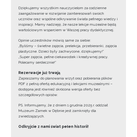
Dziękujemy wszystkim nauczycielom za codzienne
zaangażowanie w rozwijanie zainteresowań swoich
uczniów oraz wspólne odkrywanie świata pełnego wiedzy i
inspiracji. Mamy nadzieję, że nasze lekcje muzealne będą
wartościowym wsparciem w Waszej pracy dydaktycznej.
Opinie uczestników mówią same za siebie:
„Byliśmy – świetne zajęcia, prelekcja, przebieranki, zajęcia
plastyczne. Dzieci były zachwycone, dziękujemy!”
„Super zajęcia, pełne ciekawostek i kreatywnej pracy.
Polecamy serdecznie!”
Rezerwacje już trwają
Zapraszamy do planowania wizyt oraz pobierania plików
PDF z pełną ofertą edukacyjną i lekcjami muzealnymi –
dostępna jest również skrócona wersja oferty bez
szczegółowych opisów.
PS. Informujemy, że z dniem 1 grudnia 2025 r. oddział
Muzeum Zamek w Dębnie jest zamknięty dla
zwiedzających.
Odkryjcie z nami świat pełen historii!