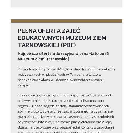
PEŁNA OFERTA ZAJĘĆ
EDUKACYJNYCH MUZEUM ZIEMI
TARNOWSKIEJ (PDF)
Najnowsza oferta edukacyjna wiosna–lato 2026
Muzeum Ziemi Tarnowskiej
Przygotowaliśmy blisko 80 różnorodnych lekcji muzealnych
realizowanych w placówkach w Tarnowie, a także w
naszych oddziałach w Dołędze, Wierzchosławicach i
Zalipiu.
To doskonała okazja, by w inspirujący i angażujący sposób
odkrywać historię, kulturę oraz dziedzictwo naszego
regionu. Nasze zajęcia zostały starannie opracowane tak,
aby nie tylko wspierały realizację programu nauczania, ale
również pobudzały ciekawość, wyobraźnię i pasję młodych
odkrywców. Interaktywne formy pracy, ciekawe prelekcje,
działania plastyczne oraz bezpośredni kontakt z zabytkami
sprawiają, że historia staje się fascynującą przygodą i