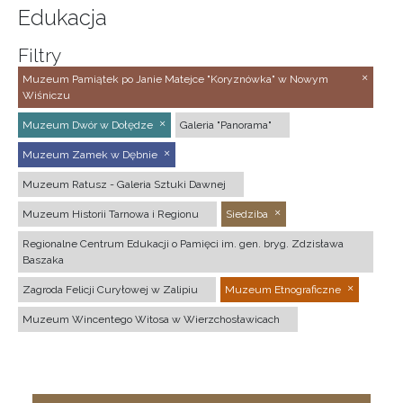
Edukacja
Filtry
Muzeum Pamiątek po Janie Matejce "Koryznówka" w Nowym
Wiśniczu
Muzeum Dwór w Dołędze
Galeria "Panorama"
Muzeum Zamek w Dębnie
Muzeum Ratusz - Galeria Sztuki Dawnej
Muzeum Historii Tarnowa i Regionu
Siedziba
Regionalne Centrum Edukacji o Pamięci im. gen. bryg. Zdzisława
Baszaka
Zagroda Felicji Curyłowej w Zalipiu
Muzeum Etnograficzne
Muzeum Wincentego Witosa w Wierzchosławicach