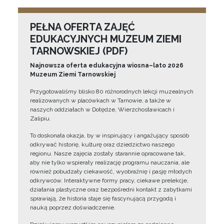
PEŁNA OFERTA ZAJĘĆ
EDUKACYJNYCH MUZEUM ZIEMI
TARNOWSKIEJ (PDF)
Najnowsza oferta edukacyjna wiosna–lato 2026
Muzeum Ziemi Tarnowskiej
Przygotowaliśmy blisko 80 różnorodnych lekcji muzealnych
realizowanych w placówkach w Tarnowie, a także w
naszych oddziałach w Dołędze, Wierzchosławicach i
Zalipiu.
To doskonała okazja, by w inspirujący i angażujący sposób
odkrywać historię, kulturę oraz dziedzictwo naszego
regionu. Nasze zajęcia zostały starannie opracowane tak,
aby nie tylko wspierały realizację programu nauczania, ale
również pobudzały ciekawość, wyobraźnię i pasję młodych
odkrywców. Interaktywne formy pracy, ciekawe prelekcje,
działania plastyczne oraz bezpośredni kontakt z zabytkami
sprawiają, że historia staje się fascynującą przygodą i
nauką poprzez doświadczenie.