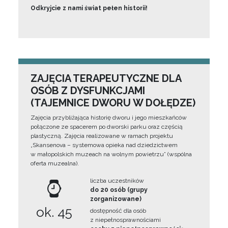
Odkryjcie z nami świat pełen historii!
ZAJĘCIA TERAPEUTYCZNE DLA
OSÓB Z DYSFUNKCJAMI
(TAJEMNICE DWORU W DOŁĘDZE)
Zajęcia przybliżająca historię dworu i jego mieszkańców
połączone ze spacerem po dworski parku oraz częścią
plastyczną. Zajęcia realizowane w ramach projektu
„Skansenova – systemowa opieka nad dziedzictwem
w małopolskich muzeach na wolnym powietrzu” (wspólna
oferta muzealna).
liczba uczestników
do 20 osób (grupy
zorganizowane)
ok. 45
dostępność dla osób
z niepełnosprawnościami