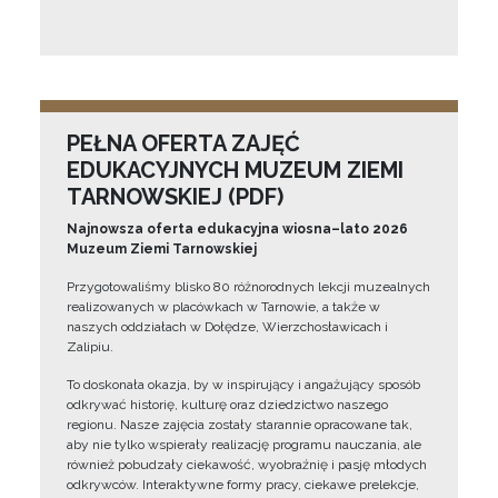
PEŁNA OFERTA ZAJĘĆ
EDUKACYJNYCH MUZEUM ZIEMI
TARNOWSKIEJ (PDF)
Najnowsza oferta edukacyjna wiosna–lato 2026
Muzeum Ziemi Tarnowskiej
Przygotowaliśmy blisko 80 różnorodnych lekcji muzealnych
realizowanych w placówkach w Tarnowie, a także w
naszych oddziałach w Dołędze, Wierzchosławicach i
Zalipiu.
To doskonała okazja, by w inspirujący i angażujący sposób
odkrywać historię, kulturę oraz dziedzictwo naszego
regionu. Nasze zajęcia zostały starannie opracowane tak,
aby nie tylko wspierały realizację programu nauczania, ale
również pobudzały ciekawość, wyobraźnię i pasję młodych
odkrywców. Interaktywne formy pracy, ciekawe prelekcje,