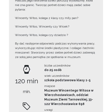
Podczas jego tworzenia dzieci poruszą wyobraźnię, która
nie zna granic. Tworząc portret dzieci mają zadać sobie
pytania:
Wincenty Witos, kolega z klasy czy miły pan?
Wincenty Witos, Wincenty czy Wicek?
Wincenty Witos, kolega czy dziadzio ?
By dać następnie odpowiedz podczas wykonywania pracy,
wykorzystując różne środki plastyczne, ( collage i techniki
mieszane). Stworzony przez siebie portret dzieci zabierają
ze sobą jako pamiątka ze spotkania w muzeum.
liczba uczestników
do 25 osób
wiek uczestników
120 min
szkoła podstawowa klasy 1-5
miejsce
Muzeum Wincentego Witosa w
min.
Wierzchosławicach, oddział
Muzeum Ziemi Tarnowskiej, 33-
122 Wierzchosławice 698
uwagi