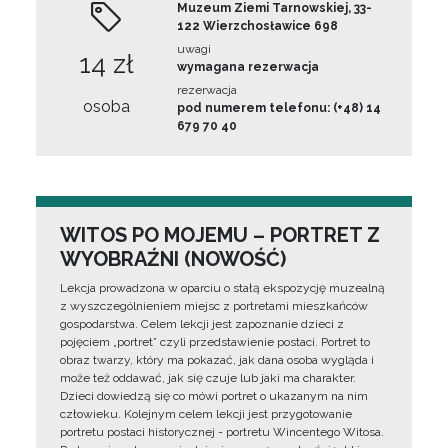
Muzeum Ziemi Tarnowskiej, 33-
122 Wierzchosławice 698
uwagi
14 zł
wymagana rezerwacja
rezerwacja
osoba
pod numerem telefonu: (+48) 14
679 70 40
WITOS PO MOJEMU – PORTRET Z
WYOBRAŹNI (NOWOŚĆ)
Lekcja prowadzona w oparciu o stałą ekspozycję muzealną
z wyszczególnieniem miejsc z portretami mieszkańców
gospodarstwa. Celem lekcji jest zapoznanie dzieci z
pojęciem „portret” czyli przedstawienie postaci. Portret to
obraz twarzy, który ma pokazać, jak dana osoba wygląda i
może też oddawać, jak się czuje lub jaki ma charakter.
Dzieci dowiedzą się co mówi portret o ukazanym na nim
człowieku. Kolejnym celem lekcji jest przygotowanie
portretu postaci historycznej - portretu Wincentego Witosa.