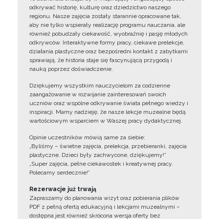
odkrywać historię, kulturę oraz dziedzictwo naszego
regionu. Nasze zajęcia zostały starannie opracowane tak,
aby nie tylko wspierały realizację programu nauczania, ale
również pobudzały ciekawość, wyobraźnię i pasję młodych
odkrywców. Interaktywne formy pracy, ciekawe prelekcje,
działania plastyczne oraz bezpośredni kontakt z zabytkami
sprawiają, że historia staje się fascynującą przygodą i
nauką poprzez doświadczenie.
Dziękujemy wszystkim nauczycielom za codzienne
zaangażowanie w rozwijanie zainteresowań swoich
uczniów oraz wspólne odkrywanie świata pełnego wiedzy i
inspiracji. Mamy nadzieję, że nasze lekcje muzealne będą
wartościowym wsparciem w Waszej pracy dydaktycznej.
Opinie uczestników mówią same za siebie:
„Byliśmy – świetne zajęcia, prelekcja, przebieranki, zajęcia
plastyczne. Dzieci były zachwycone, dziękujemy!”
„Super zajęcia, pełne ciekawostek i kreatywnej pracy.
Polecamy serdecznie!”
Rezerwacje już trwają
Zapraszamy do planowania wizyt oraz pobierania plików
PDF z pełną ofertą edukacyjną i lekcjami muzealnymi –
dostępna jest również skrócona wersja oferty bez