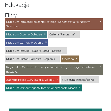
Edukacja
Filtry
Muzeum Pamiątek po Janie Matejce "Koryznówka" w Nowym
Wiśniczu
Muzeum Dwór w Dołędze
Galeria "Panorama"
Muzeum Zamek w Dębnie
Muzeum Ratusz - Galeria Sztuki Dawnej
Muzeum Historii Tarnowa i Regionu
Siedziba
Regionalne Centrum Edukacji o Pamięci im. gen. bryg. Zdzisława
Baszaka
Zagroda Felicji Curyłowej w Zalipiu
Muzeum Etnograficzne
Muzeum Wincentego Witosa w Wierzchosławicach