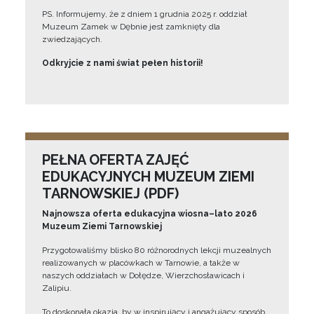
PS. Informujemy, że z dniem 1 grudnia 2025 r. oddział
Muzeum Zamek w Dębnie jest zamknięty dla
zwiedzających.
Odkryjcie z nami świat pełen historii!
PEŁNA OFERTA ZAJĘĆ
EDUKACYJNYCH MUZEUM ZIEMI
TARNOWSKIEJ (PDF)
Najnowsza oferta edukacyjna wiosna–lato 2026
Muzeum Ziemi Tarnowskiej
Przygotowaliśmy blisko 80 różnorodnych lekcji muzealnych
realizowanych w placówkach w Tarnowie, a także w
naszych oddziałach w Dołędze, Wierzchosławicach i
Zalipiu.
To doskonała okazja, by w inspirujący i angażujący sposób