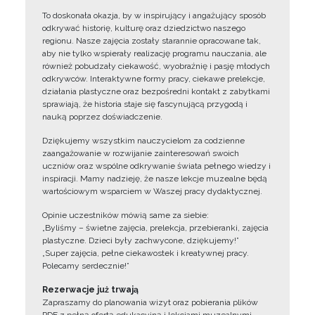
To doskonała okazja, by w inspirujący i angażujący sposób
odkrywać historię, kulturę oraz dziedzictwo naszego
regionu. Nasze zajęcia zostały starannie opracowane tak,
aby nie tylko wspierały realizację programu nauczania, ale
również pobudzały ciekawość, wyobraźnię i pasję młodych
odkrywców. Interaktywne formy pracy, ciekawe prelekcje,
działania plastyczne oraz bezpośredni kontakt z zabytkami
sprawiają, że historia staje się fascynującą przygodą i
nauką poprzez doświadczenie.
Dziękujemy wszystkim nauczycielom za codzienne
zaangażowanie w rozwijanie zainteresowań swoich
uczniów oraz wspólne odkrywanie świata pełnego wiedzy i
inspiracji. Mamy nadzieję, że nasze lekcje muzealne będą
wartościowym wsparciem w Waszej pracy dydaktycznej.
Opinie uczestników mówią same za siebie:
„Byliśmy – świetne zajęcia, prelekcja, przebieranki, zajęcia
plastyczne. Dzieci były zachwycone, dziękujemy!”
„Super zajęcia, pełne ciekawostek i kreatywnej pracy.
Polecamy serdecznie!”
Rezerwacje już trwają
Zapraszamy do planowania wizyt oraz pobierania plików