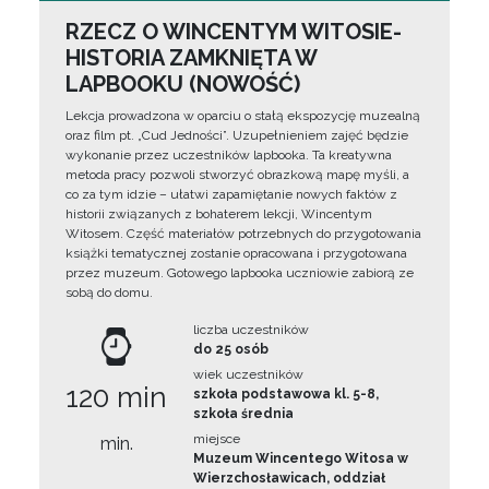
RZECZ O WINCENTYM WITOSIE-
HISTORIA ZAMKNIĘTA W
LAPBOOKU (NOWOŚĆ)
Lekcja prowadzona w oparciu o stałą ekspozycję muzealną
oraz film pt. „Cud Jedności”. Uzupełnieniem zajęć będzie
wykonanie przez uczestników lapbooka. Ta kreatywna
metoda pracy pozwoli stworzyć obrazkową mapę myśli, a
co za tym idzie – ułatwi zapamiętanie nowych faktów z
historii związanych z bohaterem lekcji, Wincentym
Witosem. Część materiałów potrzebnych do przygotowania
książki tematycznej zostanie opracowana i przygotowana
przez muzeum. Gotowego lapbooka uczniowie zabiorą ze
sobą do domu.
liczba uczestników
do 25 osób
wiek uczestników
120 min
szkoła podstawowa kl. 5-8,
szkoła średnia
miejsce
min.
Muzeum Wincentego Witosa w
Wierzchosławicach, oddział