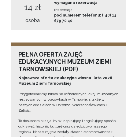
wymagana rezerwacja
14 zł
rezerwacja
pod numerem telefonu: (+48) 14
osoba
679 70 40
PEŁNA OFERTA ZAJĘĆ
EDUKACYJNYCH MUZEUM ZIEMI
TARNOWSKIEJ (PDF)
Najnowsza oferta edukacyjna wiosna–lato 2026
Muzeum Ziemi Tarnowskiej
Przygotowaliśmy blisko 80 różnorodnych lekcji muzealnych
realizowanych w placówkach w Tarnowie, a także w
naszych oddziałach w Dołędze, Wierzchosławicach i
Zalipiu.
To doskonała okazja, by w inspirujący i angażujący sposób
odkrywać historię, kulturę oraz dziedzictwo naszego
regionu. Nasze zajęcia zostały starannie opracowane tak,