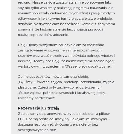
regionu. Nasze zajęcia zostały starannie opracowane tak,
aby nie tylko wspierały realizację programu nauczania, ale
również pobudzały ciekawość, wyobraźnię i pasję młodych
odkrywców. Interaktywne formy pracy, ciekawe prelekcje,
działania plastyczne oraz bezpośredni kontakt z zabytkami
sprawiają, że historia staje się fascynującą przygodą i
nauką poprzez doświadczenie.
Dziękujemy wszystkim nauczycielom za codzienne
zaangażowanie w rozwijanie zainteresowań swoich
uczniów oraz wspólne odkrywanie świata pełnego wiedzy i
inspiracji. Mamy nadzieję, że nasze lekcje muzealne będą
wartościowym wsparciem w Waszej pracy dydaktycznej.
Opinie uczestników mówią same za siebie:
„Byliśmy – świetne zajęcia, prelekcja, przebieranki, zajęcia
plastyczne. Dzieci były zachwycone, dziękujemy!”
„Super zajęcia, pełne ciekawostek i kreatywnej pracy.
Polecamy serdecznie!”
Rezerwacje już trwają
Zapraszamy do planowania wizyt oraz pobierania plików
PDF z pełną ofertą edukacyjną i lekcjami muzealnymi –
dostępna jest również skrócona wersja oferty bez
szczegółowych opisów.