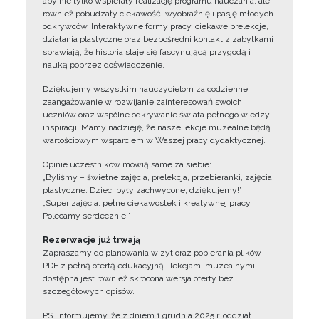
aby nie tylko wspierały realizację programu nauczania, ale
również pobudzały ciekawość, wyobraźnię i pasję młodych
odkrywców. Interaktywne formy pracy, ciekawe prelekcje,
działania plastyczne oraz bezpośredni kontakt z zabytkami
sprawiają, że historia staje się fascynującą przygodą i
nauką poprzez doświadczenie.
Dziękujemy wszystkim nauczycielom za codzienne
zaangażowanie w rozwijanie zainteresowań swoich
uczniów oraz wspólne odkrywanie świata pełnego wiedzy i
inspiracji. Mamy nadzieję, że nasze lekcje muzealne będą
wartościowym wsparciem w Waszej pracy dydaktycznej.
Opinie uczestników mówią same za siebie:
„Byliśmy – świetne zajęcia, prelekcja, przebieranki, zajęcia
plastyczne. Dzieci były zachwycone, dziękujemy!”
„Super zajęcia, pełne ciekawostek i kreatywnej pracy.
Polecamy serdecznie!”
Rezerwacje już trwają
Zapraszamy do planowania wizyt oraz pobierania plików
PDF z pełną ofertą edukacyjną i lekcjami muzealnymi –
dostępna jest również skrócona wersja oferty bez
szczegółowych opisów.
PS. Informujemy, że z dniem 1 grudnia 2025 r. oddział