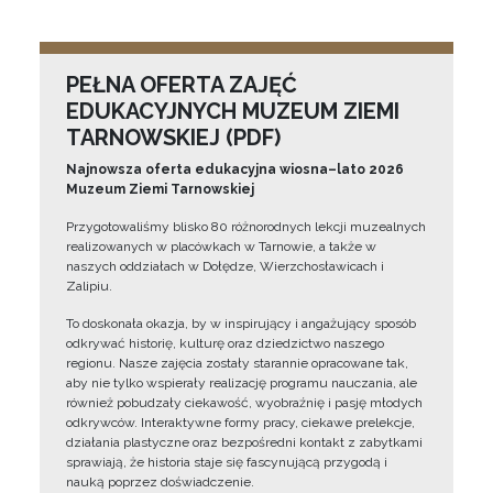
PEŁNA OFERTA ZAJĘĆ
EDUKACYJNYCH MUZEUM ZIEMI
TARNOWSKIEJ (PDF)
Najnowsza oferta edukacyjna wiosna–lato 2026
Muzeum Ziemi Tarnowskiej
Przygotowaliśmy blisko 80 różnorodnych lekcji muzealnych
realizowanych w placówkach w Tarnowie, a także w
naszych oddziałach w Dołędze, Wierzchosławicach i
Zalipiu.
To doskonała okazja, by w inspirujący i angażujący sposób
odkrywać historię, kulturę oraz dziedzictwo naszego
regionu. Nasze zajęcia zostały starannie opracowane tak,
aby nie tylko wspierały realizację programu nauczania, ale
również pobudzały ciekawość, wyobraźnię i pasję młodych
odkrywców. Interaktywne formy pracy, ciekawe prelekcje,
działania plastyczne oraz bezpośredni kontakt z zabytkami
sprawiają, że historia staje się fascynującą przygodą i
nauką poprzez doświadczenie.