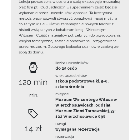
Lekcja prowadzona w oparciu o stałą ekspozycję muzealną
oraz film pt. „Cud Jedności”. Uzupełnieniem zajęć będzie
wykonanie przez uczestników lapbooka. Ta kreatywna
metoda pracy pozwoli stworzyć obrazkową mapę myśli, a
co za tym idzie – ułatwi zapamiętanie nowych faktów z
historii związanych z bohaterem lekcji, Wincentym
Witosem. Część materiałów potrzebnych do przygotowania
książki tematycznej zostanie opracowana i przygotowana
przez muzeum. Gotowego lapbooka uczniowie zabiorą ze
sobą do domu.
liczba uczestników
do 25 osób
wiek uczestników
120 min
szkoła podstawowa kl. 5-8,
szkoła średnia
miejsce
min.
Muzeum Wincentego Witosa w
Wierzchosławicach, oddział
Muzeum Ziemi Tarnowskiej, 33-
122 Wierzchosławice 698
uwagi
14 zł
wymagana rezerwacja
rezerwacja