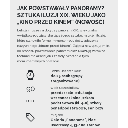
JAK POWSTAWAŁY PANORAMY?
SZTUKA ILUZJI XIX. WIEKU JAKO
„KINO PRZED KINEM” (NOWOŚĆ)
Lekcja muzealna dotyczy panoram XIX. wieku jako
wyjątkowego zjawiska łączącego sztukę, naukę i iluzję,
które stanowiło formę immersyjnego doświadczenia
nazywanego „kinem przed kinem”. Zajęcia nawiązują m.in.
do procesu powstawania panoram oraz ukazują zarówno
techniki malarskie jak i zasady tworzenia tych
monumentalnych obrazów.
liczba uczestników
do 25 osób (grupy
zorganizowane)
90
wiek uczestników
przedszkole, edukacja
wczesnoszkolna, szkoła
min.
podstawowa (kl. 4-8), szkoły
ponadpodstawowe, seniorzy
miejsce
Galeria „Panorama”, Plac
Dworcowy 4, 33-100 Tarnów