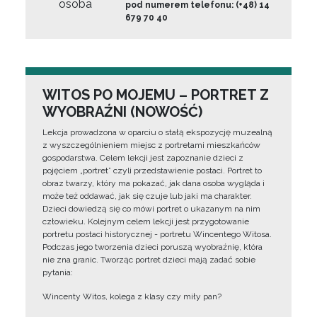
osoba
pod numerem telefonu: (+48) 14
679 70 40
WITOS PO MOJEMU – PORTRET Z
WYOBRAŹNI (NOWOŚĆ)
Lekcja prowadzona w oparciu o stałą ekspozycję muzealną
z wyszczególnieniem miejsc z portretami mieszkańców
gospodarstwa. Celem lekcji jest zapoznanie dzieci z
pojęciem „portret” czyli przedstawienie postaci. Portret to
obraz twarzy, który ma pokazać, jak dana osoba wygląda i
może też oddawać, jak się czuje lub jaki ma charakter.
Dzieci dowiedzą się co mówi portret o ukazanym na nim
człowieku. Kolejnym celem lekcji jest przygotowanie
portretu postaci historycznej - portretu Wincentego Witosa.
Podczas jego tworzenia dzieci poruszą wyobraźnię, która
nie zna granic. Tworząc portret dzieci mają zadać sobie
pytania:
Wincenty Witos, kolega z klasy czy miły pan?