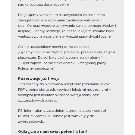
nauką poprzez doświadczenie.
Dziękujemy wszystkim nauczycielom za codzienne
zaangażowanie w rozwijanie zainteresowań swoich
uczniów oraz wspólne odkrywanie świata pełnego wiedzy i
inspiracji. Mamy nadzieję, że nasze lekcje muzealne będą
wartościowym wsparciem w Waszej pracy dydaktycznej.
Opinie uczestników mówią same za siebie:
„Byliśmy – świetne zajęcia, prelekcja, przebieranki, zajęcia
plastyczne. Dzieci były zachwycone, dziękujemy!”
„Super zajęcia, pełne ciekawostek i kreatywnej pracy.
Polecamy serdecznie!”
Rezerwacje już trwają
Zapraszamy do planowania wizyt oraz pobierania plików
PDF z pełną ofertą edukacyjną i lekcjami muzealnymi –
dostępna jest również skrócona wersja oferty bez
szczegółowych opisów.
PS. Informujemy, że z dniem 1 grudnia 2025 r. oddział
Muzeum Zamek w Dębnie jest zamknięty dla
zwiedzających.
Odkryjcie z nami świat pełen historii!