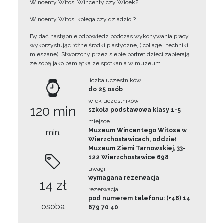
Wincenty Witos, Wincenty czy Wicek?
Wincenty Witos, kolega czy dziadzio ?
By dać następnie odpowiedz podczas wykonywania pracy,
wykorzystując różne środki plastyczne, ( collage i techniki
mieszane). Stworzony przez siebie portret dzieci zabierają
ze sobą jako pamiątka ze spotkania w muzeum.
liczba uczestników
do 25 osób
wiek uczestników
120 min
szkoła podstawowa klasy 1-5
miejsce
Muzeum Wincentego Witosa w
min.
Wierzchosławicach, oddział
Muzeum Ziemi Tarnowskiej, 33-
122 Wierzchosławice 698
uwagi
wymagana rezerwacja
14 zł
rezerwacja
pod numerem telefonu: (+48) 14
osoba
679 70 40