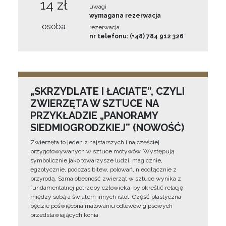
14 zł
uwagi
wymagana rezerwacja
osoba
rezerwacja
nr telefonu: (+48) 784 912 326
„SKRZYDLATE I ŁACIATE”, CZYLI
ZWIERZĘTA W SZTUCE NA
PRZYKŁADZIE „PANORAMY
SIEDMIOGRODZKIEJ” (NOWOŚĆ)
Zwierzęta to jeden z najstarszych i najczęściej
przygotowywanych w sztuce motywów. Występują
symbolicznie jako towarzysze ludzi, magicznie,
egzotycznie, podczas bitew, polowań, nieodłącznie z
przyrodą. Sama obecność zwierząt w sztuce wynika z
fundamentalnej potrzeby człowieka, by określić relację
między sobą a światem innych istot. Część plastyczna
będzie poświęcona malowaniu odlewów gipsowych
przedstawiających konia.