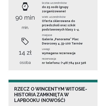
liczba uczestników
do 25 osób (grupy
zorganizowane)
90 min
wiek uczestników
Oferta skierowana do
przedszkoli oraz szkół
min.
podstawowych klasy 1-4.
miejsce
Galeria „Panorama” Plac
Dworcowy 4, 33-100 Tarnów
uwagi
14 zł
wymagana rezerwacja
rezerwacja
osoba
nr telefonu: (+48) 784 912 326
RZECZ O WINCENTYM WITOSIE-
HISTORIA ZAMKNIĘTA W
LAPBOOKU (NOWOŚĆ)