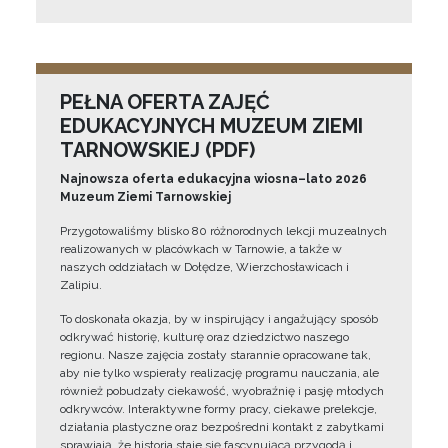
PEŁNA OFERTA ZAJĘĆ
EDUKACYJNYCH MUZEUM ZIEMI
TARNOWSKIEJ (PDF)
Najnowsza oferta edukacyjna wiosna–lato 2026
Muzeum Ziemi Tarnowskiej
Przygotowaliśmy blisko 80 różnorodnych lekcji muzealnych
realizowanych w placówkach w Tarnowie, a także w
naszych oddziałach w Dołędze, Wierzchosławicach i
Zalipiu.
To doskonała okazja, by w inspirujący i angażujący sposób
odkrywać historię, kulturę oraz dziedzictwo naszego
regionu. Nasze zajęcia zostały starannie opracowane tak,
aby nie tylko wspierały realizację programu nauczania, ale
również pobudzały ciekawość, wyobraźnię i pasję młodych
odkrywców. Interaktywne formy pracy, ciekawe prelekcje,
działania plastyczne oraz bezpośredni kontakt z zabytkami
sprawiają, że historia staje się fascynującą przygodą i