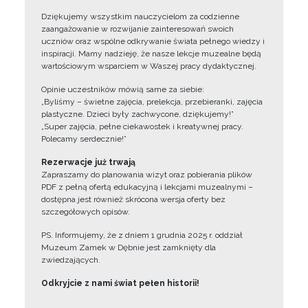
Dziękujemy wszystkim nauczycielom za codzienne
zaangażowanie w rozwijanie zainteresowań swoich
uczniów oraz wspólne odkrywanie świata pełnego wiedzy i
inspiracji. Mamy nadzieję, że nasze lekcje muzealne będą
wartościowym wsparciem w Waszej pracy dydaktycznej.
Opinie uczestników mówią same za siebie:
„Byliśmy – świetne zajęcia, prelekcja, przebieranki, zajęcia
plastyczne. Dzieci były zachwycone, dziękujemy!”
„Super zajęcia, pełne ciekawostek i kreatywnej pracy.
Polecamy serdecznie!”
Rezerwacje już trwają
Zapraszamy do planowania wizyt oraz pobierania plików
PDF z pełną ofertą edukacyjną i lekcjami muzealnymi –
dostępna jest również skrócona wersja oferty bez
szczegółowych opisów.
PS. Informujemy, że z dniem 1 grudnia 2025 r. oddział
Muzeum Zamek w Dębnie jest zamknięty dla
zwiedzających.
Odkryjcie z nami świat pełen historii!