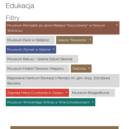
Edukacja
Filtry
Muzeum Pamiątek po Janie Matejce "Koryznówka" w Nowym
Wiśniczu
Muzeum Dwór w Dołędze
Galeria "Panorama"
Muzeum Zamek w Dębnie
Muzeum Ratusz - Galeria Sztuki Dawnej
Muzeum Historii Tarnowa i Regionu
Siedziba
Regionalne Centrum Edukacji o Pamięci im. gen. bryg. Zdzisława
Baszaka
Zagroda Felicji Curyłowej w Zalipiu
Muzeum Etnograficzne
Muzeum Wincentego Witosa w Wierzchosławicach