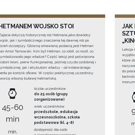
HETMANEM WOJSKO STOI
JAK
SZTU
Zajęcia dotyczą historycznej roli Hetmana jako dowódcy
„KI
wojsk, jak i symbolicznego znaczenia tej dawnej roli po
dzień dzisiejszy. Główną omawianą postacią jest Hetman
Lekcja 
Jan Amor Tarnowski. Kim był Hetman, co robił, co nosił, co
wyjątko
symbolizowało jego władze? Część lekcji jest poświęcona
które s
historii broni, pierw funkcjonalnej, później czysto ozdobnej i
nazywan
symbolicznej, jak i atrybutom władzy - od królewskiego
do proc
berła po kordzik oficera. W części praktycznej uczestnicy
technik
tworzą własną buławę hetmańską.
monume
liczba uczestników
do 25 osób (grupy
zorganizowane)
45-60
wiek uczestników
przedszkole, edukacja
min
wczesnoszkolna, szkoła
podstawowa (kl. 4-8)
m
dostępność dla osób
min.