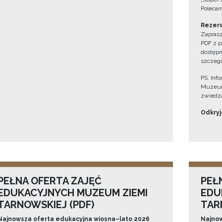
Polecam
Rezerw
Zaprasz
PDF z p
dostępn
szczegó
PS. Inf
Muzeum
zwiedza
Odkryjc
PEŁNA OFERTA ZAJĘĆ
PEŁ
EDUKACYJNYCH MUZEUM ZIEMI
EDU
TARNOWSKIEJ (PDF)
TAR
Najnowsza oferta edukacyjna wiosna–lato 2026
Najnow