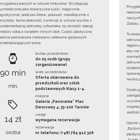
przygotowywanych w sztuce motywów. Występują
Przygot
symbolicznie jako towarzysze ludzi, magicznie,
realizo
egzotycznie, podczas bitew, polowań, nieodłącznie z
naszych
przyrodą. Sama obecność zwierząt w sztuce wynika z
Zalipiu.
fundamentalnej potrzeby człowieka, by określić relację
między sobą a światem innych istot. Część plastyczna
To dosk
będzie poświęcona malowaniu odlewów gipsowych
odkrywa
przedstawiających konia.
regionu
aby nie
liczba uczestników
również
do 25 osób (grupy
odkrywc
zorganizowane)
działan
90 min
wiek uczestników
sprawiaj
Oferta skierowana do
nauką p
przedszkoli oraz szkół
min.
podstawowych klasy 1-4.
Dzięku
zaangaż
miejsce
uczniów
Galeria „Panorama” Plac
inspira
Dworcowy 4, 33-100 Tarnów
wartośc
uwagi
14 zł
wymagana rezerwacja
Opinie 
rezerwacja
„Byliśmy
osoba
nr telefonu: (+48) 784 912 326
plastyc
„Super 