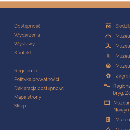
Na skróty
Oddziały
Dostępność
Siedzi
Wydarzenia
Muzeum
Wystawy
Muzeum
Kontakt
Muzeu
Muzeu
Na skróty
Regulamin
Zagrod
Polityka prywatności
Regiona
Deklaracja dostępności
bryg. Z
Mapa strony
Muzeum
Sklep
Nowym 
Muzeu
Muzeu