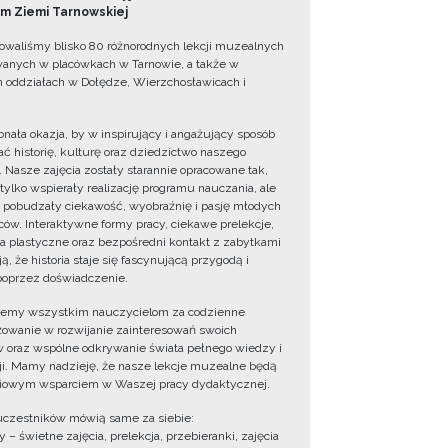
 Ziemi Tarnowskiej
owaliśmy blisko 80 różnorodnych lekcji muzealnych
wanych w placówkach w Tarnowie, a także w
 oddziałach w Dołędze, Wierzchosławicach i
onała okazja, by w inspirujący i angażujący sposób
ć historię, kulturę oraz dziedzictwo naszego
. Nasze zajęcia zostały starannie opracowane tak,
 tylko wspierały realizację programu nauczania, ale
 pobudzały ciekawość, wyobraźnię i pasję młodych
ów. Interaktywne formy pracy, ciekawe prelekcje,
ia plastyczne oraz bezpośredni kontakt z zabytkami
ą, że historia staje się fascynującą przygodą i
oprzez doświadczenie.
jemy wszystkim nauczycielom za codzienne
owanie w rozwijanie zainteresowań swoich
 oraz wspólne odkrywanie świata pełnego wiedzy i
cji. Mamy nadzieję, że nasze lekcje muzealne będą
iowym wsparciem w Waszej pracy dydaktycznej.
uczestników mówią same za siebie:
 – świetne zajęcia, prelekcja, przebieranki, zajęcia