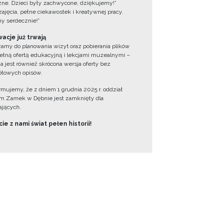
zne. Dzieci były zachwycone, dziękujemy!”
zajęcia, pełne ciekawostek i kreatywnej pracy.
y serdecznie!”
acje już trwają
amy do planowania wizyt oraz pobierania plików
ełną ofertą edukacyjną i lekcjami muzealnymi –
a jest również skrócona wersja oferty bez
łowych opisów.
ormujemy, że z dniem 1 grudnia 2025 r. oddział
 Zamek w Dębnie jest zamknięty dla
jących.
ie z nami świat pełen historii!