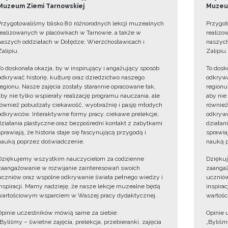
Muzeum Ziemi Tarnowskiej
Muzeum
Przygotowaliśmy blisko 80 różnorodnych lekcji muzealnych
Przygot
realizowanych w placówkach w Tarnowie, a także w
realizo
naszych oddziałach w Dołędze, Wierzchosławicach i
naszych
Zalipiu.
Zalipiu.
To doskonała okazja, by w inspirujący i angażujący sposób
To dosk
odkrywać historię, kulturę oraz dziedzictwo naszego
odkrywa
regionu. Nasze zajęcia zostały starannie opracowane tak,
regionu
aby nie tylko wspierały realizację programu nauczania, ale
aby nie
również pobudzały ciekawość, wyobraźnię i pasję młodych
również
odkrywców. Interaktywne formy pracy, ciekawe prelekcje,
odkrywc
działania plastyczne oraz bezpośredni kontakt z zabytkami
działan
sprawiają, że historia staje się fascynującą przygodą i
sprawiaj
nauką poprzez doświadczenie.
nauką p
Dziękujemy wszystkim nauczycielom za codzienne
Dzięku
zaangażowanie w rozwijanie zainteresowań swoich
zaangaż
uczniów oraz wspólne odkrywanie świata pełnego wiedzy i
uczniów
inspiracji. Mamy nadzieję, że nasze lekcje muzealne będą
inspira
wartościowym wsparciem w Waszej pracy dydaktycznej.
wartośc
Opinie uczestników mówią same za siebie:
Opinie 
„Byliśmy – świetne zajęcia, prelekcja, przebieranki, zajęcia
„Byliśmy