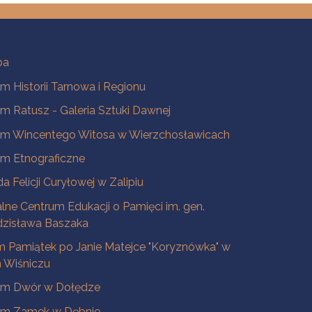
ba
 Historii Tarnowa i Regionu
 Ratusz - Galeria Sztuki Dawnej
m Wincentego Witosa w Wierzchosławicach
m Etnograficzne
a Felicji Curyłowej w Zalipiu
lne Centrum Edukacji o Pamięci im. gen.
dzisława Baszaka
 Pamiątek po Janie Matejce "Koryznówka" w
Wiśniczu
m Dwór w Dołędze
m Zamek w Dębnie