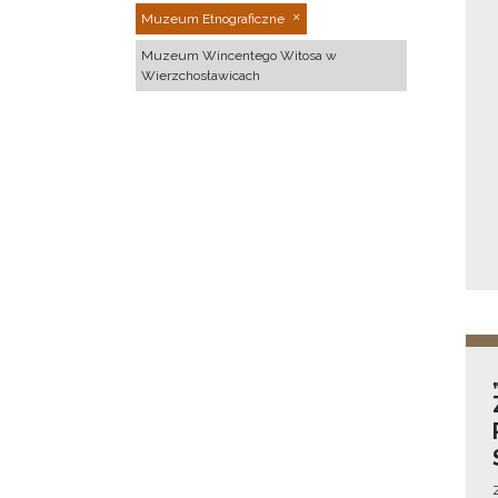
Muzeum Etnograficzne
Muzeum Wincentego Witosa w
Wierzchosławicach