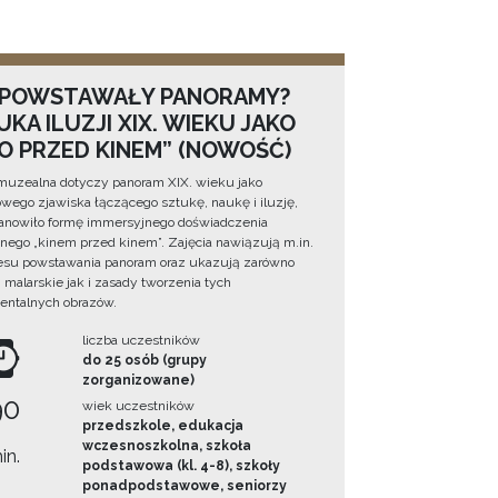
 POWSTAWAŁY PANORAMY?
KA ILUZJI XIX. WIEKU JAKO
NO PRZED KINEM” (NOWOŚĆ)
muzealna dotyczy panoram XIX. wieku jako
wego zjawiska łączącego sztukę, naukę i iluzję,
tanowiło formę immersyjnego doświadczenia
ego „kinem przed kinem”. Zajęcia nawiązują m.in.
esu powstawania panoram oraz ukazują zarówno
i malarskie jak i zasady tworzenia tych
ntalnych obrazów.
liczba uczestników
do 25 osób (grupy
zorganizowane)
90
wiek uczestników
przedszkole, edukacja
wczesnoszkolna, szkoła
in.
podstawowa (kl. 4-8), szkoły
ponadpodstawowe, seniorzy