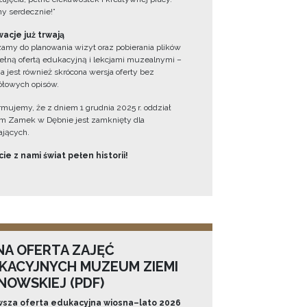
y serdecznie!”
acje już trwają
amy do planowania wizyt oraz pobierania plików
ełną ofertą edukacyjną i lekcjami muzealnymi –
a jest również skrócona wersja oferty bez
łowych opisów.
ormujemy, że z dniem 1 grudnia 2025 r. oddział
 Zamek w Dębnie jest zamknięty dla
jących.
ie z nami świat pełen historii!
NA OFERTA ZAJĘĆ
KACYJNYCH MUZEUM ZIEMI
NOWSKIEJ (PDF)
sza oferta edukacyjna wiosna–lato 2026