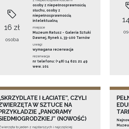
z niepełnosprawnościami
osoby z niepełnosprawnością
słuchu, osoby z
niepełnosprawnością
14
intelektualną
16 zł
miejsce
os
Muzeum Ratusz - Galeria Sztuki
Dawnej, Rynek 1, 33-100 Tarnów
osoba
uwagi
wymagana rezerwacja
rezerwacja
nr telefonu: (+48) 14 621 21 49
wew. 101
„SKRZYDLATE I ŁACIATE”, CZYLI
PEŁ
ZWIERZĘTA W SZTUCE NA
EDU
PRZYKŁADZIE „PANORAMY
TAR
SIEDMIOGRODZKIEJ” (NOWOŚĆ)
Najnow
Muzeum
Zwierzęta to jeden z najstarszych i najczęściej