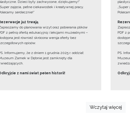
plastyczne. Dzieci były zachwycone, dziękujemy!”
plastyc
„Super zajęcia, pełne ciekawostek i kreatywnej pracy.
„Super 
Polecamy serdecznie!”
Polecam
Rezerwacje już trwają
Rezerw
Zapraszamy do planowania wizyt oraz pobierania plików
Zaprasz
PDF z pełną ofertą edukacyjną i lekcjami muzealnymi –
PDF z p
dostępna jest również skrócona wersja oferty bez
dostępn
szczegółowych opisów.
szczegó
PS. Informujemy, że z dniem 1 grudnia 2025 r. oddział
PS. Inf
Muzeum Zamek w Dębnie jest zamknięty dla
Muzeum
zwiedzających.
zwiedza
Odkryjcie z nami świat pełen historii!
Odkryjc
Wczytaj więcej