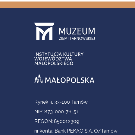
Informacje kontaktowe
Rynek 3, 33-100 Tarnów
NIP: 873-000-76-51
REGON: 850012309
nr konta: Bank PEKAO S.A. O/Tarnów