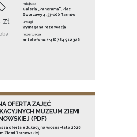
miejsce
Galeria „Panorama”, Plac
Dworcowy 4, 33-100 Tarnów
 zł
uwagi
wymagana rezerwacja
oba
rezerwacja
nr telefonu: (+48) 784 912 326
NA OFERTA ZAJĘĆ
KACYJNYCH MUZEUM ZIEMI
NOWSKIEJ (PDF)
sza oferta edukacyjna wiosna–lato 2026
 Ziemi Tarnowskiej