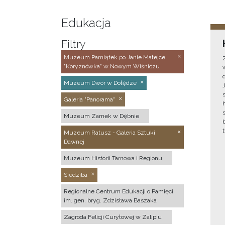
Edukacja
Filtry
Muzeum Pamiątek po Janie Matejce
"Koryznówka" w Nowym Wiśniczu
Muzeum Dwór w Dołędze
Galeria "Panorama"
Muzeum Zamek w Dębnie
Muzeum Ratusz - Galeria Sztuki
Dawnej
Muzeum Historii Tarnowa i Regionu
Siedziba
Regionalne Centrum Edukacji o Pamięci
im. gen. bryg. Zdzisława Baszaka
Zagroda Felicji Curyłowej w Zalipiu