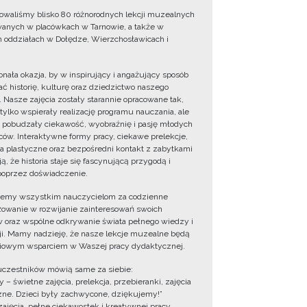
owaliśmy blisko 80 różnorodnych lekcji muzealnych
wanych w placówkach w Tarnowie, a także w
 oddziałach w Dołędze, Wierzchosławicach i
onała okazja, by w inspirujący i angażujący sposób
ć historię, kulturę oraz dziedzictwo naszego
. Nasze zajęcia zostały starannie opracowane tak,
 tylko wspierały realizację programu nauczania, ale
 pobudzały ciekawość, wyobraźnię i pasję młodych
ów. Interaktywne formy pracy, ciekawe prelekcje,
ia plastyczne oraz bezpośredni kontakt z zabytkami
ą, że historia staje się fascynującą przygodą i
oprzez doświadczenie.
jemy wszystkim nauczycielom za codzienne
owanie w rozwijanie zainteresowań swoich
 oraz wspólne odkrywanie świata pełnego wiedzy i
cji. Mamy nadzieję, że nasze lekcje muzealne będą
iowym wsparciem w Waszej pracy dydaktycznej.
uczestników mówią same za siebie:
 – świetne zajęcia, prelekcja, przebieranki, zajęcia
zne. Dzieci były zachwycone, dziękujemy!”
zajęcia, pełne ciekawostek i kreatywnej pracy.