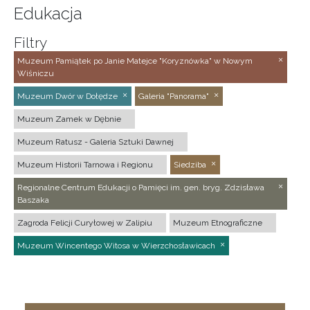
Edukacja
Filtry
Muzeum Pamiątek po Janie Matejce "Koryznówka" w Nowym
Wiśniczu
Muzeum Dwór w Dołędze
Galeria "Panorama"
Muzeum Zamek w Dębnie
Muzeum Ratusz - Galeria Sztuki Dawnej
Muzeum Historii Tarnowa i Regionu
Siedziba
Regionalne Centrum Edukacji o Pamięci im. gen. bryg. Zdzisława
Baszaka
Zagroda Felicji Curyłowej w Zalipiu
Muzeum Etnograficzne
Muzeum Wincentego Witosa w Wierzchosławicach