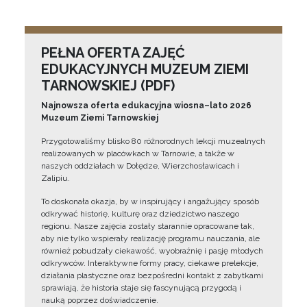
PEŁNA OFERTA ZAJĘĆ
EDUKACYJNYCH MUZEUM ZIEMI
TARNOWSKIEJ (PDF)
Najnowsza oferta edukacyjna wiosna–lato 2026
Muzeum Ziemi Tarnowskiej
Przygotowaliśmy blisko 80 różnorodnych lekcji muzealnych
realizowanych w placówkach w Tarnowie, a także w
naszych oddziałach w Dołędze, Wierzchosławicach i
Zalipiu.
To doskonała okazja, by w inspirujący i angażujący sposób
odkrywać historię, kulturę oraz dziedzictwo naszego
regionu. Nasze zajęcia zostały starannie opracowane tak,
aby nie tylko wspierały realizację programu nauczania, ale
również pobudzały ciekawość, wyobraźnię i pasję młodych
odkrywców. Interaktywne formy pracy, ciekawe prelekcje,
działania plastyczne oraz bezpośredni kontakt z zabytkami
sprawiają, że historia staje się fascynującą przygodą i
nauką poprzez doświadczenie.