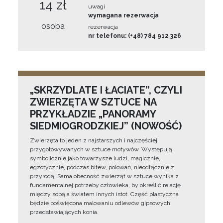
14 zł
uwagi
wymagana rezerwacja
osoba
rezerwacja
nr telefonu: (+48) 784 912 326
„SKRZYDLATE I ŁACIATE”, CZYLI
ZWIERZĘTA W SZTUCE NA
PRZYKŁADZIE „PANORAMY
SIEDMIOGRODZKIEJ” (NOWOŚĆ)
Zwierzęta to jeden z najstarszych i najczęściej
przygotowywanych w sztuce motywów. Występują
symbolicznie jako towarzysze ludzi, magicznie,
egzotycznie, podczas bitew, polowań, nieodłącznie z
przyrodą. Sama obecność zwierząt w sztuce wynika z
fundamentalnej potrzeby człowieka, by określić relację
między sobą a światem innych istot. Część plastyczna
będzie poświęcona malowaniu odlewów gipsowych
przedstawiających konia.