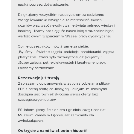
nauką poprzez doświadczenie.
Dziękujemy wszystkim nauczycielom za codzienne
zaangażowanie w rozwijanie zainteresowań swoich
uczniów oraz wspólne odkrywanie świata pełnego wiedzy i
inspiracji. Mamy nadzieję, że nasze lekcje muzealne będą
wartościowym wsparciem w Waszej pracy dydaktycznej.
Opinie uczestników mówią same za siebie:
„Byliśmy – świetne zajęcia, prelekcja, przebieranki, zajęcia
plastyczne. Dzieci były zachwycone, dziękujemy!”
„Super zajęcia, pełne ciekawostek i kreatywnej pracy.
Polecamy serdecznie!”
Rezerwacje już trwają
Zapraszamy do planowania wizyt oraz pobierania plików
PDF z pełną ofertą edukacyjną i lekcjami muzealnymi –
dostępna jest również skrócona wersja oferty bez
szczegółowych opisów.
PS. Informujemy, że z dniem 1 grudnia 2025 r. oddział
Muzeum Zamek w Dębnie jest zamknięty dla
zwiedzających.
Odkryjcie z nami świat pełen historii!