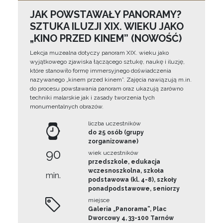
JAK POWSTAWAŁY PANORAMY?
SZTUKA ILUZJI XIX. WIEKU JAKO
„KINO PRZED KINEM” (NOWOŚĆ)
Lekcja muzealna dotyczy panoram XIX. wieku jako
wyjątkowego zjawiska łączącego sztukę, naukę i iluzję,
które stanowiło formę immersyjnego doświadczenia
nazywanego „kinem przed kinem”. Zajęcia nawiązują m.in.
do procesu powstawania panoram oraz ukazują zarówno
techniki malarskie jak i zasady tworzenia tych
monumentalnych obrazów.
liczba uczestników
do 25 osób (grupy
zorganizowane)
90
wiek uczestników
przedszkole, edukacja
wczesnoszkolna, szkoła
min.
podstawowa (kl. 4-8), szkoły
ponadpodstawowe, seniorzy
miejsce
Galeria „Panorama”, Plac
Dworcowy 4, 33-100 Tarnów