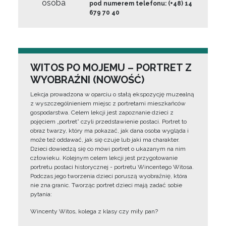
osoba
pod numerem telefonu: (+48) 14
679 70 40
WITOS PO MOJEMU – PORTRET Z
WYOBRAŹNI (NOWOŚĆ)
Lekcja prowadzona w oparciu o stałą ekspozycję muzealną
z wyszczególnieniem miejsc z portretami mieszkańców
gospodarstwa. Celem lekcji jest zapoznanie dzieci z
pojęciem „portret” czyli przedstawienie postaci. Portret to
obraz twarzy, który ma pokazać, jak dana osoba wygląda i
może też oddawać, jak się czuje lub jaki ma charakter.
Dzieci dowiedzą się co mówi portret o ukazanym na nim
człowieku. Kolejnym celem lekcji jest przygotowanie
portretu postaci historycznej - portretu Wincentego Witosa.
Podczas jego tworzenia dzieci poruszą wyobraźnię, która
nie zna granic. Tworząc portret dzieci mają zadać sobie
pytania:
Wincenty Witos, kolega z klasy czy miły pan?