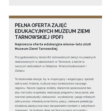
PEŁNA OFERTA ZAJĘĆ
EDUKACYJNYCH MUZEUM ZIEMI
TARNOWSKIEJ (PDF)
Najnowsza oferta edukacyjna wiosna–lato 2026
Muzeum Ziemi Tarnowskiej
Przygotowaliśmy blisko 80 różnorodnych lekcji muzealnych
realizowanych w placówkach w Tarnowie, a także w
naszych oddziałach w Dołędze, Wierzchosławicach i
Zalipiu.
To doskonała okazja, by w inspirujący i angażujący sposób
odkrywać historię, kulturę oraz dziedzictwo naszego
regionu. Nasze zajęcia zostały starannie opracowane tak,
aby nie tylko wspierały realizację programu nauczania, ale
również pobudzały ciekawość, wyobraźnię i pasję młodych
odkrywców. Interaktywne formy pracy, ciekawe prelekcje,
działania plastyczne oraz bezpośredni kontakt z zabytkami
sprawiają, że historia staje się fascynującą przygodą i