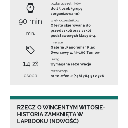
liczba uczestników
do 25 osób (grupy
zorganizowane)
90 min
wiek uczestników
Oferta skierowana do
przedszkoli oraz szkół
min.
podstawowych klasy 1-4.
miejsce
Galeria „Panorama” Plac
Dworcowy 4, 33-100 Tarnów
uwagi
14 zł
wymagana rezerwacja
rezerwacja
osoba
nr telefonu: (+48) 784 912 326
RZECZ O WINCENTYM WITOSIE-
HISTORIA ZAMKNIĘTA W
LAPBOOKU (NOWOŚĆ)