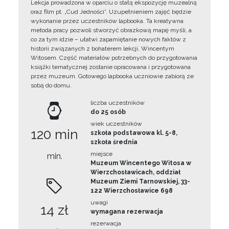
Lekcja prowadzona w oparciu o stałą ekspozycję muzealną
oraz film pt. „Cud Jedności”. Uzupełnieniem zajęć będzie
wykonanie przez uczestników lapbooka. Ta kreatywna
metoda pracy pozwoli stworzyć obrazkową mapę myśli, a
co za tym idzie – ułatwi zapamiętanie nowych faktów z
historii związanych z bohaterem lekcji, Wincentym
Witosem. Część materiałów potrzebnych do przygotowania
książki tematycznej zostanie opracowana i przygotowana
przez muzeum. Gotowego lapbooka uczniowie zabiorą ze
sobą do domu.
liczba uczestników
do 25 osób
wiek uczestników
120 min
szkoła podstawowa kl. 5-8,
szkoła średnia
miejsce
min.
Muzeum Wincentego Witosa w
Wierzchosławicach, oddział
Muzeum Ziemi Tarnowskiej, 33-
122 Wierzchosławice 698
uwagi
14 zł
wymagana rezerwacja
rezerwacja