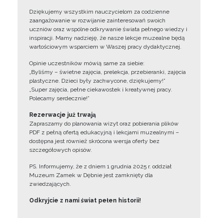
Dziękujemy wszystkim nauczycielom za codzienne
zaangażowanie w rozwijanie zainteresowań swoich
uczniów oraz wspólne odkrywanie świata pełnego wiedzy i
inspiracji. Mamy nadzieję, że nasze lekcje muzealne będą
wartościowym wsparciem w Waszej pracy dydaktycznej.
Opinie uczestników mówią same za siebie:
„Byliśmy – świetne zajęcia, prelekcja, przebieranki, zajęcia
plastyczne. Dzieci były zachwycone, dziękujemy!”
„Super zajęcia, pełne ciekawostek i kreatywnej pracy.
Polecamy serdecznie!”
Rezerwacje już trwają
Zapraszamy do planowania wizyt oraz pobierania plików
PDF z pełną ofertą edukacyjną i lekcjami muzealnymi –
dostępna jest również skrócona wersja oferty bez
szczegółowych opisów.
PS. Informujemy, że z dniem 1 grudnia 2025 r. oddział
Muzeum Zamek w Dębnie jest zamknięty dla
zwiedzających.
Odkryjcie z nami świat pełen historii!