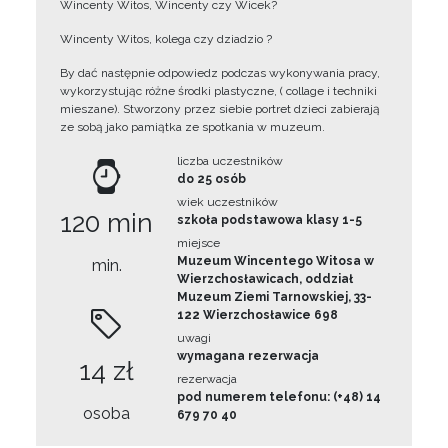
Wincenty Witos, Wincenty czy Wicek?
Wincenty Witos, kolega czy dziadzio ?
By dać następnie odpowiedz podczas wykonywania pracy,
wykorzystując różne środki plastyczne, ( collage i techniki
mieszane). Stworzony przez siebie portret dzieci zabierają
ze sobą jako pamiątka ze spotkania w muzeum.
liczba uczestników
do 25 osób
wiek uczestników
120 min
szkoła podstawowa klasy 1-5
miejsce
Muzeum Wincentego Witosa w
min.
Wierzchosławicach, oddział
Muzeum Ziemi Tarnowskiej, 33-
122 Wierzchosławice 698
uwagi
wymagana rezerwacja
14 zł
rezerwacja
pod numerem telefonu: (+48) 14
osoba
679 70 40