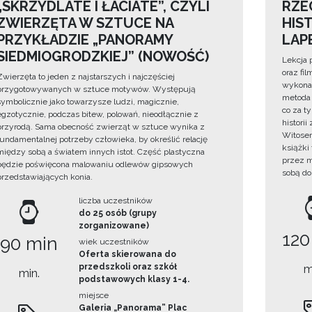
„SKRZYDLATE I ŁACIATE”, CZYLI
RZE
ZWIERZĘTA W SZTUCE NA
HIS
PRZYKŁADZIE „PANORAMY
LAP
SIEDMIOGRODZKIEJ” (NOWOŚĆ)
Lekcja 
oraz fi
Zwierzęta to jeden z najstarszych i najczęściej
wykonan
przygotowywanych w sztuce motywów. Występują
metoda 
symbolicznie jako towarzysze ludzi, magicznie,
co za t
egzotycznie, podczas bitew, polowań, nieodłącznie z
histori
przyrodą. Sama obecność zwierząt w sztuce wynika z
Witosem
fundamentalnej potrzeby człowieka, by określić relację
książki
między sobą a światem innych istot. Część plastyczna
przez m
będzie poświęcona malowaniu odlewów gipsowych
sobą do
przedstawiających konia.
liczba uczestników
do 25 osób (grupy
zorganizowane)
120
90 min
wiek uczestników
Oferta skierowana do
przedszkoli oraz szkół
m
min.
podstawowych klasy 1-4.
miejsce
Galeria „Panorama” Plac