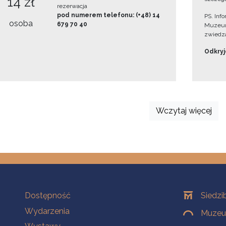
14 zł
rezerwacja
pod numerem telefonu: (+48) 14
PS. Inf
osoba
679 70 40
Muzeum
zwiedza
Odkryjc
Wczytaj więcej
Na skróty
Oddziały
Dostępność
Siedzi
Wydarzenia
Muzeum