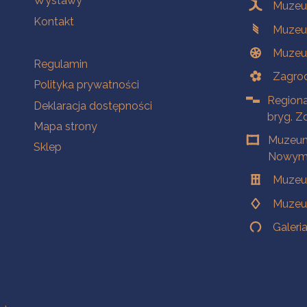
Wystawy
Muzeum
Kontakt
Muzeu
Muzeu
Na skróty
Regulamin
Zagrod
Polityka prywatności
Regiona
Deklaracja dostępności
bryg. Z
Mapa strony
Muzeum
Sklep
Nowym 
Muzeu
Muzeu
Galeri