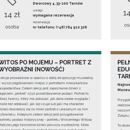
Dworcowy 4, 33-100 Tarnów
uwagi
14
14 zł
wymagana rezerwacja
rezerwacja
os
osoba
nr telefonu: (+48) 784 912 326
WITOS PO MOJEMU – PORTRET Z
PEŁ
WYOBRAŹNI (NOWOŚĆ)
EDU
TAR
Lekcja prowadzona w oparciu o stałą ekspozycję muzealną
z wyszczególnieniem miejsc z portretami mieszkańców
Najnow
gospodarstwa. Celem lekcji jest zapoznanie dzieci z
Muzeum
pojęciem „portret” czyli przedstawienie postaci. Portret to
obraz twarzy, który ma pokazać, jak dana osoba wygląda i
Przygot
może też oddawać, jak się czuje lub jaki ma charakter.
realizo
Dzieci dowiedzą się co mówi portret o ukazanym na nim
naszych
człowieku. Kolejnym celem lekcji jest przygotowanie
Zalipiu.
portretu postaci historycznej - portretu Wincentego Witosa.
Podczas jego tworzenia dzieci poruszą wyobraźnię, która
To dosk