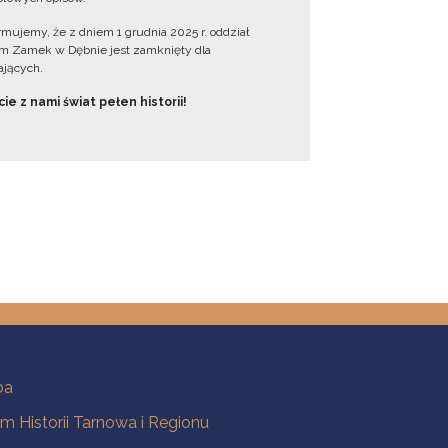
ormujemy, że z dniem 1 grudnia 2025 r. oddział
 Zamek w Dębnie jest zamknięty dla
jących.
ie z nami świat pełen historii!
ba
 Historii Tarnowa i Regionu