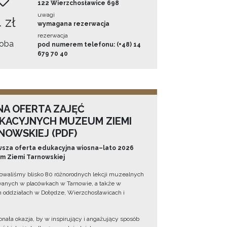
122 Wierzchosławice 698
uwagi
 zł
wymagana rezerwacja
rezerwacja
oba
pod numerem telefonu: (+48) 14
679 70 40
NA OFERTA ZAJĘĆ
KACYJNYCH MUZEUM ZIEMI
NOWSKIEJ (PDF)
sza oferta edukacyjna wiosna–lato 2026
 Ziemi Tarnowskiej
owaliśmy blisko 80 różnorodnych lekcji muzealnych
wanych w placówkach w Tarnowie, a także w
 oddziałach w Dołędze, Wierzchosławicach i
onała okazja, by w inspirujący i angażujący sposób