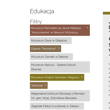
Edukacja
Filtry
Muzeum Pamiątek po Janie Matejce
"Koryznówka" w Nowym Wiśniczu
Muzeum Dwór w Dołędze
Galeria "Panorama"
Muzeum Zamek w Dębnie
Muzeum Ratusz - Galeria Sztuki
Dawnej
Muzeum Historii Tarnowa i Regionu
Siedziba
Regionalne Centrum Edukacji o Pamięci
im. gen. bryg. Zdzisława Baszaka
Zagroda Felicji Curyłowej w Zalipiu