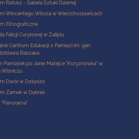
 Ratusz - Galeria Sztuki Dawnej
m Wincentego Witosa w Wierzchosławicach
m Etnograficzne
a Felicji Curyłowej w Zalipiu
lne Centrum Edukacji o Pamięci im. gen.
dzisława Baszaka
 Pamiątek po Janie Matejce "Koryznówka" w
Wiśniczu
m Dwór w Dołędze
m Zamek w Dębnie
a "Panorama"