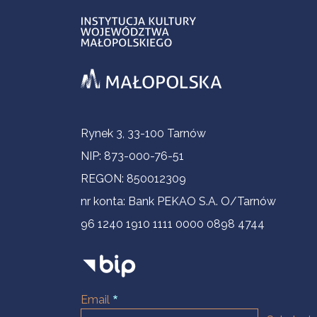
Informacje kontaktowe
Rynek 3, 33-100 Tarnów
NIP: 873-000-76-51
REGON: 850012309
nr konta: Bank PEKAO S.A. O/Tarnów
96 1240 1910 1111 0000 0898 4744
Email