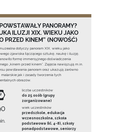
 POWSTAWAŁY PANORAMY?
KA ILUZJI XIX. WIEKU JAKO
NO PRZED KINEM” (NOWOŚĆ)
muzealna dotyczy panoram XIX. wieku jako
wego zjawiska łączącego sztukę, naukę i iluzję,
tanowiło formę immersyjnego doświadczenia
ego „kinem przed kinem”. Zajęcia nawiązują m.in.
esu powstawania panoram oraz ukazują zarówno
i malarskie jak i zasady tworzenia tych
ntalnych obrazów.
liczba uczestników
do 25 osób (grupy
zorganizowane)
90
wiek uczestników
przedszkole, edukacja
wczesnoszkolna, szkoła
in.
podstawowa (kl. 4-8), szkoły
ponadpodstawowe, seniorzy