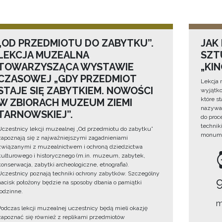
„OD PRZEDMIOTU DO ZABYTKU”.
JAK
LEKCJA MUZEALNA
SZTU
TOWARZYSZĄCA WYSTAWIE
„KI
CZASOWEJ „GDY PRZEDMIOT
Lekcja 
STAJE SIĘ ZABYTKIEM. NOWOŚCI
wyjątko
które s
W ZBIORACH MUZEUM ZIEMI
nazywan
TARNOWSKIEJ”.
do proc
technik
Uczestnicy lekcji muzealnej „Od przedmiotu do zabytku”
monume
zapoznają się z najważniejszymi zagadnieniami
związanymi z muzealnictwem i ochroną dziedzictwa
kulturowego i historycznego (m.in. muzeum, zabytek,
konserwacja, zabytki archeologiczne, etnografia).
Uczestnicy poznają techniki ochrony zabytków. Szczególny
nacisk położony będzie na sposoby dbania o pamiątki
rodzinne.
m
Podczas lekcji muzealnej uczestnicy będą mieli okazję
zapoznać się również z replikami przedmiotów