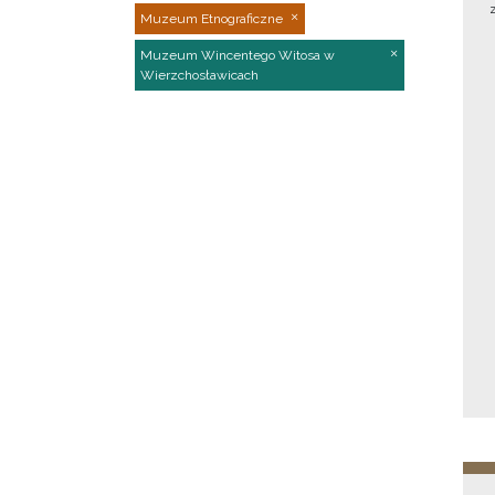
Muzeum Etnograficzne
Muzeum Wincentego Witosa w
Wierzchosławicach