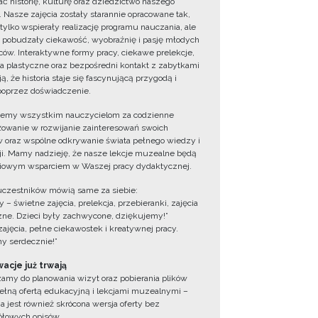
ć historię, kulturę oraz dziedzictwo naszego
. Nasze zajęcia zostały starannie opracowane tak,
 tylko wspierały realizację programu nauczania, ale
 pobudzały ciekawość, wyobraźnię i pasję młodych
ów. Interaktywne formy pracy, ciekawe prelekcje,
ia plastyczne oraz bezpośredni kontakt z zabytkami
ą, że historia staje się fascynującą przygodą i
oprzez doświadczenie.
jemy wszystkim nauczycielom za codzienne
owanie w rozwijanie zainteresowań swoich
 oraz wspólne odkrywanie świata pełnego wiedzy i
cji. Mamy nadzieję, że nasze lekcje muzealne będą
iowym wsparciem w Waszej pracy dydaktycznej.
uczestników mówią same za siebie:
 – świetne zajęcia, prelekcja, przebieranki, zajęcia
zne. Dzieci były zachwycone, dziękujemy!”
zajęcia, pełne ciekawostek i kreatywnej pracy.
y serdecznie!”
acje już trwają
amy do planowania wizyt oraz pobierania plików
ełną ofertą edukacyjną i lekcjami muzealnymi –
a jest również skrócona wersja oferty bez
łowych opisów.