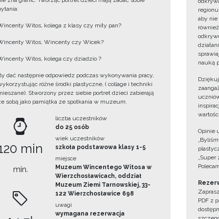
nie zna granic. Tworząc portret dzieci mają zadać sobie
odkrywa
pytania:
regionu
aby nie
Wincenty Witos, kolega z klasy czy miły pan?
również
odkrywc
Wincenty Witos, Wincenty czy Wicek?
działan
sprawiaj
Wincenty Witos, kolega czy dziadzio ?
nauką p
By dać następnie odpowiedz podczas wykonywania pracy,
Dzięku
wykorzystując różne środki plastyczne, ( collage i techniki
zaangaż
mieszane). Stworzony przez siebie portret dzieci zabierają
uczniów
ze sobą jako pamiątka ze spotkania w muzeum.
inspira
wartośc
liczba uczestników
do 25 osób
Opinie 
wiek uczestników
„Byliśmy
120 min
szkoła podstawowa klasy 1-5
plastyc
„Super 
miejsce
Polecam
Muzeum Wincentego Witosa w
min.
Wierzchosławicach, oddział
Rezerw
Muzeum Ziemi Tarnowskiej, 33-
Zaprasz
122 Wierzchosławice 698
PDF z p
uwagi
dostępn
wymagana rezerwacja
szczegó