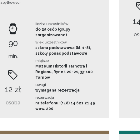
zabytkowych.
14
liczba uczestników
do 25 osób (grupy
os
zorganizowane)
90
wiek uczestników
szkoła podstawowa (kl. 1-8),
szkoły ponadpodstawowe
min.
miejsce
Muzeum Historii Tarnowa i
Regionu, Rynek 20-21, 33-100
Tarnów
uwagi
12 zł
wymagana rezerwacja
rezerwacja
osoba
nr telefonu: (+48) 14 621 21 49
wew. 200