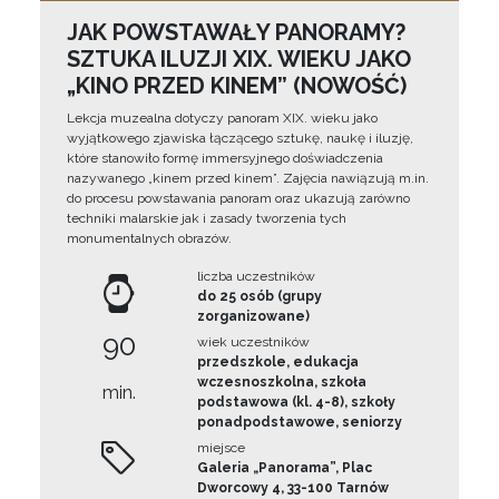
JAK POWSTAWAŁY PANORAMY?
SZTUKA ILUZJI XIX. WIEKU JAKO
„KINO PRZED KINEM” (NOWOŚĆ)
Lekcja muzealna dotyczy panoram XIX. wieku jako
wyjątkowego zjawiska łączącego sztukę, naukę i iluzję,
które stanowiło formę immersyjnego doświadczenia
nazywanego „kinem przed kinem”. Zajęcia nawiązują m.in.
do procesu powstawania panoram oraz ukazują zarówno
techniki malarskie jak i zasady tworzenia tych
monumentalnych obrazów.
liczba uczestników
do 25 osób (grupy
zorganizowane)
90
wiek uczestników
przedszkole, edukacja
wczesnoszkolna, szkoła
min.
podstawowa (kl. 4-8), szkoły
ponadpodstawowe, seniorzy
miejsce
Galeria „Panorama”, Plac
Dworcowy 4, 33-100 Tarnów