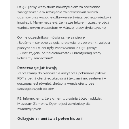
Dziękujemy wszystkim nauczycielom za codzienne
zaangażowanie w rozwijanie zainteresowań swoich
uczniów oraz wspólne odkrywanie świata pełnego wiedzy i
inspiracji. Mamy nadzieję, że nasze lekcje muzealne będą
wartościowym wsparciem w Waszej pracy dydaktycznej.
Opinie uczestników mówią same za siebie:
„Byliśmy – świetne zajęcia, prelekcja, przebieranki, zajęcia
plastyczne. Dzieci były zachwycone, dziękujemy!”
„Super zajęcia, pełne ciekawostek i kreatywnej pracy.
Polecamy serdecznie!”
Rezerwacje już trwają
Zapraszamy do planowania wizyt oraz pobierania plików
PDF z pełną ofertą edukacyjną i lekcjami muzealnymi –
dostępna jest również skrócona wersja oferty bez
szczegółowych opisów.
PS. Informujemy, że z dniem 1 grudnia 2025 r. oddział
Muzeum Zamek w Dębnie jest zamknięty dla
zwiedzających.
Odkryjcie z nami świat pełen historii!