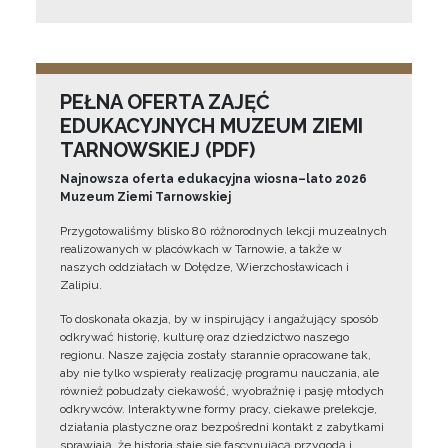
PEŁNA OFERTA ZAJĘĆ
EDUKACYJNYCH MUZEUM ZIEMI
TARNOWSKIEJ (PDF)
Najnowsza oferta edukacyjna wiosna–lato 2026
Muzeum Ziemi Tarnowskiej
Przygotowaliśmy blisko 80 różnorodnych lekcji muzealnych
realizowanych w placówkach w Tarnowie, a także w
naszych oddziałach w Dołędze, Wierzchosławicach i
Zalipiu.
To doskonała okazja, by w inspirujący i angażujący sposób
odkrywać historię, kulturę oraz dziedzictwo naszego
regionu. Nasze zajęcia zostały starannie opracowane tak,
aby nie tylko wspierały realizację programu nauczania, ale
również pobudzały ciekawość, wyobraźnię i pasję młodych
odkrywców. Interaktywne formy pracy, ciekawe prelekcje,
działania plastyczne oraz bezpośredni kontakt z zabytkami
sprawiają, że historia staje się fascynującą przygodą i