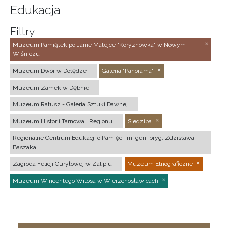
Edukacja
Filtry
Muzeum Pamiątek po Janie Matejce "Koryznówka" w Nowym
Wiśniczu
Muzeum Dwór w Dołędze
Galeria "Panorama"
Muzeum Zamek w Dębnie
Muzeum Ratusz - Galeria Sztuki Dawnej
Muzeum Historii Tarnowa i Regionu
Siedziba
Regionalne Centrum Edukacji o Pamięci im. gen. bryg. Zdzisława
Baszaka
Zagroda Felicji Curyłowej w Zalipiu
Muzeum Etnograficzne
Muzeum Wincentego Witosa w Wierzchosławicach