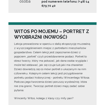
osoba
pod numerem telefonu: (+48) 14
679 70 40
WITOS PO MOJEMU – PORTRET Z
WYOBRAŹNI (NOWOŚĆ)
Lekcja prowadzona w oparciu o stałą ekspozycję muzealną
z wyszczególnieniem miejsc z portretami mieszkańców
gospodarstwa. Celem lekcji jest zapoznanie dzieci z
pojęciem „portret” czyli przedstawienie postaci. Portret to
obraz twarzy, który ma pokazać, jak dana osoba wygląda i
może też oddawać, jak się czuje lub jaki ma charakter.
Dzieci dowiedzą się co mówi portret o ukazanym na nim
człowieku. Kolejnym celem lekcji jest przygotowanie
portretu postaci historycznej - portretu Wincentego Witosa.
Podczas jego tworzenia dzieci poruszą wyobraźnię, która
nie zna granic. Tworząc portret dzieci mają zadać sobie
pytania:
Wincenty Witos, kolega z klasy czy miły pan?