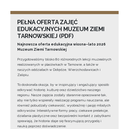
PEŁNA OFERTA ZAJĘĆ
EDUKACYJNYCH MUZEUM ZIEMI
TARNOWSKIEJ (PDF)
Najnowsza oferta edukacyjna wiosna–lato 2026
Muzeum Ziemi Tarnowskiej
Przygotowaliśmy blisko 80 różnorodnych lekcji muzealnych
realizowanych w placówkach w Tarnowie, a także w
naszych oddziałach w Dołędze, Wierzchosławicach i
Zalipiu.
To doskonała okazja, by w inspirujący i angażujący sposób
odkrywać historię, kulturę oraz dziedzictwo naszego
regionu. Nasze zajęcia zostały starannie opracowane tak,
aby nie tylko wspierały realizację programu nauczania, ale
również pobudzały ciekawość, wyobraźnię i pasję młodych
odkrywców. Interaktywne formy pracy, ciekawe prelekcje,
działania plastyczne oraz bezpośredni kontakt z zabytkami
sprawiają, że historia staje się fascynującą przygodą i
nauką poprzez doświadczenie.