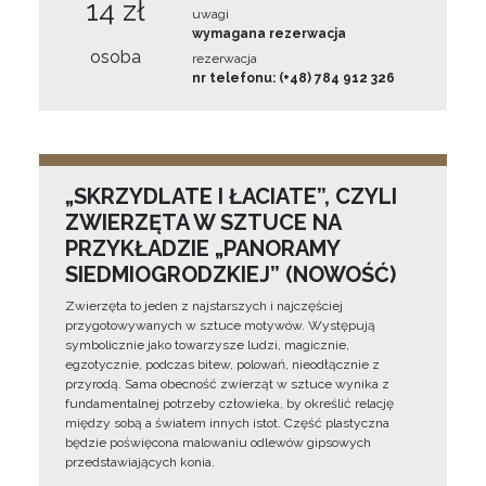
14 zł
uwagi
wymagana rezerwacja
osoba
rezerwacja
nr telefonu: (+48) 784 912 326
„SKRZYDLATE I ŁACIATE”, CZYLI
ZWIERZĘTA W SZTUCE NA
PRZYKŁADZIE „PANORAMY
SIEDMIOGRODZKIEJ” (NOWOŚĆ)
Zwierzęta to jeden z najstarszych i najczęściej
przygotowywanych w sztuce motywów. Występują
symbolicznie jako towarzysze ludzi, magicznie,
egzotycznie, podczas bitew, polowań, nieodłącznie z
przyrodą. Sama obecność zwierząt w sztuce wynika z
fundamentalnej potrzeby człowieka, by określić relację
między sobą a światem innych istot. Część plastyczna
będzie poświęcona malowaniu odlewów gipsowych
przedstawiających konia.