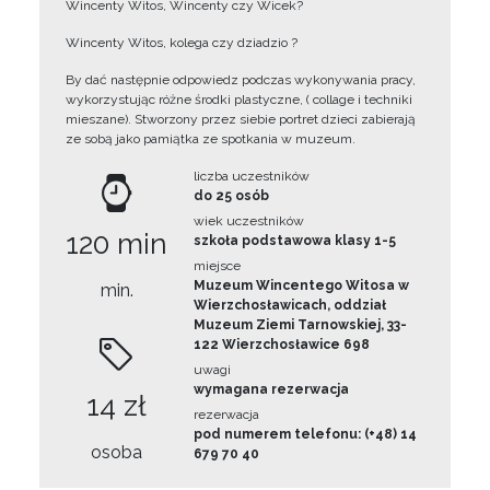
Wincenty Witos, Wincenty czy Wicek?
Wincenty Witos, kolega czy dziadzio ?
By dać następnie odpowiedz podczas wykonywania pracy,
wykorzystując różne środki plastyczne, ( collage i techniki
mieszane). Stworzony przez siebie portret dzieci zabierają
ze sobą jako pamiątka ze spotkania w muzeum.
liczba uczestników
do 25 osób
wiek uczestników
120 min
szkoła podstawowa klasy 1-5
miejsce
Muzeum Wincentego Witosa w
min.
Wierzchosławicach, oddział
Muzeum Ziemi Tarnowskiej, 33-
122 Wierzchosławice 698
uwagi
wymagana rezerwacja
14 zł
rezerwacja
pod numerem telefonu: (+48) 14
osoba
679 70 40