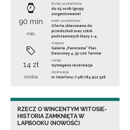
liczba uczestników
do 25 osób (grupy
zorganizowane)
90 min
wiek uczestników
Oferta skierowana do
przedszkoli oraz szkół
min.
podstawowych klasy 1-4.
miejsce
Galeria „Panorama” Plac
Dworcowy 4, 33-100 Tarnów
uwagi
14 zł
wymagana rezerwacja
rezerwacja
osoba
nr telefonu: (+48) 784 912 326
RZECZ O WINCENTYM WITOSIE-
HISTORIA ZAMKNIĘTA W
LAPBOOKU (NOWOŚĆ)