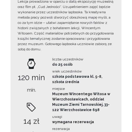
Lekcja prowadzona w oparciu o stałą ekspozycję muzealną
oraz film pt. „Cud Jedności”. Uzupełnieniem zajęć będzie
wykonanie przez uczestników lapbooka. Ta kreatywna
metoda pracy pozwoli stworzyć obrazkową mapę myśli, a
co za tym idzie – ułatwi zapamiętanie nowych faktów z
historii związanych z bohaterem lekcji, Wincentym
Witosem. Część materiałów potrzebnych do przygotowania
książki tematycznej zostanie opracowana i przygotowana
przez muzeum. Gotowego lapbooka uczniowie zabiorą ze
sobą do domu.
liczba uczestników
do 25 osób
wiek uczestników
120 min
szkoła podstawowa kl. 5-8,
szkoła średnia
miejsce
min.
Muzeum Wincentego Witosa w
Wierzchosławicach, oddział
Muzeum Ziemi Tarnowskiej, 33-
122 Wierzchosławice 698
uwagi
14 zł
wymagana rezerwacja
rezerwacja