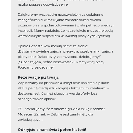
nauką poprzez doświadczenie.
Dziękujemy wszystkim nauczycielom za codzienne
zaangażowanie w rozwijanie zainteresowań swoich
uczniów oraz wspólne odkrywanie świata pełnego wiedzy i
inspiracji. Mamy nadzieję, że nasze lekcje muzealne będą
wartościowym wsparciem w Waszej pracy dydaktycznej.
Opinie uczestników mówią same za siebie:
„Byliśmy – świetne zajęcia, prelekcja, przebieranki, zajęcia
plastyczne. Dzieci były zachwycone, dziękujemy!”
„Super zajęcia, pełne ciekawostek i kreatywnej pracy.
Polecamy serdecznie!”
Rezerwacje już trwają
Zapraszamy do planowania wizyt oraz pobierania plików
PDF z pełną ofertą edukacyjną i lekcjami muzealnymi –
dostępna jest również skrócona wersja oferty bez
szczegółowych opisów.
PS. Informujemy, że z dniem 1 grudnia 2025 r. oddział
Muzeum Zamek w Dębnie jest zamknięty dla
zwiedzających.
Odkryjcie z nami świat pełen historii!