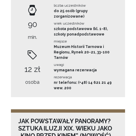
liczba uczestników
do 25 osób (grupy
zorganizowane)
90
wiek uczestników
szkoła podstawowa (kl. 1-8),
szkoły ponadpodstawowe
min.
miejsce
Muzeum Historii Tarnowa i
Regionu, Rynek 20-21, 33-100
Tarnów
uwagi
12 zł
wymagana rezerwacja
rezerwacja
osoba
nr telefonu: (+48) 14 621 21 49
wew. 200
JAK POWSTAWAŁY PANORAMY?
SZTUKA ILUZJI XIX. WIEKU JAKO
„KINO PRZED KINEM” (NOWOŚĆ)