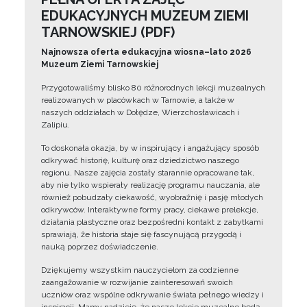
EDUKACYJNYCH MUZEUM ZIEMI
TARNOWSKIEJ (PDF)
Najnowsza oferta edukacyjna wiosna–lato 2026
Muzeum Ziemi Tarnowskiej
Przygotowaliśmy blisko 80 różnorodnych lekcji muzealnych
realizowanych w placówkach w Tarnowie, a także w
naszych oddziałach w Dołędze, Wierzchosławicach i
Zalipiu.
To doskonała okazja, by w inspirujący i angażujący sposób
odkrywać historię, kulturę oraz dziedzictwo naszego
regionu. Nasze zajęcia zostały starannie opracowane tak,
aby nie tylko wspierały realizację programu nauczania, ale
również pobudzały ciekawość, wyobraźnię i pasję młodych
odkrywców. Interaktywne formy pracy, ciekawe prelekcje,
działania plastyczne oraz bezpośredni kontakt z zabytkami
sprawiają, że historia staje się fascynującą przygodą i
nauką poprzez doświadczenie.
Dziękujemy wszystkim nauczycielom za codzienne
zaangażowanie w rozwijanie zainteresowań swoich
uczniów oraz wspólne odkrywanie świata pełnego wiedzy i