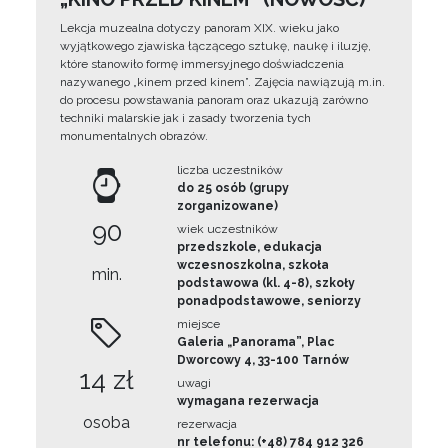
Lekcja muzealna dotyczy panoram XIX. wieku jako
wyjątkowego zjawiska łączącego sztukę, naukę i iluzję,
które stanowiło formę immersyjnego doświadczenia
nazywanego „kinem przed kinem”. Zajęcia nawiązują m.in.
do procesu powstawania panoram oraz ukazują zarówno
techniki malarskie jak i zasady tworzenia tych
monumentalnych obrazów.
liczba uczestników
do 25 osób (grupy
zorganizowane)
90
wiek uczestników
przedszkole, edukacja
wczesnoszkolna, szkoła
min.
podstawowa (kl. 4-8), szkoły
ponadpodstawowe, seniorzy
miejsce
Galeria „Panorama”, Plac
Dworcowy 4, 33-100 Tarnów
14 zł
uwagi
wymagana rezerwacja
osoba
rezerwacja
nr telefonu: (+48) 784 912 326