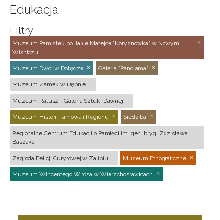
Edukacja
Filtry
Muzeum Pamiątek po Janie Matejce "Koryznówka" w Nowym
Wiśniczu
Muzeum Dwór w Dołędze
Galeria "Panorama"
Muzeum Zamek w Dębnie
Muzeum Ratusz - Galeria Sztuki Dawnej
Muzeum Historii Tarnowa i Regionu
Siedziba
Regionalne Centrum Edukacji o Pamięci im. gen. bryg. Zdzisława
Baszaka
Zagroda Felicji Curyłowej w Zalipiu
Muzeum Etnograficzne
Muzeum Wincentego Witosa w Wierzchosławicach