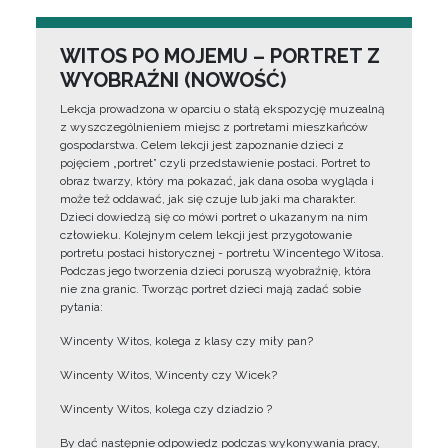
WITOS PO MOJEMU – PORTRET Z
WYOBRAŹNI (NOWOŚĆ)
Lekcja prowadzona w oparciu o stałą ekspozycję muzealną
z wyszczególnieniem miejsc z portretami mieszkańców
gospodarstwa. Celem lekcji jest zapoznanie dzieci z
pojęciem „portret” czyli przedstawienie postaci. Portret to
obraz twarzy, który ma pokazać, jak dana osoba wygląda i
może też oddawać, jak się czuje lub jaki ma charakter.
Dzieci dowiedzą się co mówi portret o ukazanym na nim
człowieku. Kolejnym celem lekcji jest przygotowanie
portretu postaci historycznej - portretu Wincentego Witosa.
Podczas jego tworzenia dzieci poruszą wyobraźnię, która
nie zna granic. Tworząc portret dzieci mają zadać sobie
pytania:
Wincenty Witos, kolega z klasy czy miły pan?
Wincenty Witos, Wincenty czy Wicek?
Wincenty Witos, kolega czy dziadzio ?
By dać następnie odpowiedz podczas wykonywania pracy,