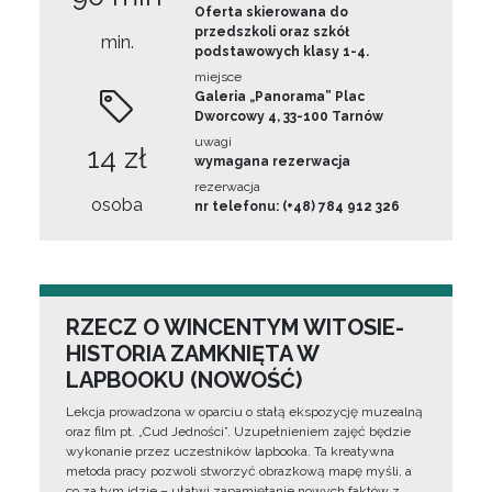
Oferta skierowana do
przedszkoli oraz szkół
min.
podstawowych klasy 1-4.
miejsce
Galeria „Panorama” Plac
Dworcowy 4, 33-100 Tarnów
uwagi
14 zł
wymagana rezerwacja
rezerwacja
osoba
nr telefonu: (+48) 784 912 326
RZECZ O WINCENTYM WITOSIE-
HISTORIA ZAMKNIĘTA W
LAPBOOKU (NOWOŚĆ)
Lekcja prowadzona w oparciu o stałą ekspozycję muzealną
oraz film pt. „Cud Jedności”. Uzupełnieniem zajęć będzie
wykonanie przez uczestników lapbooka. Ta kreatywna
metoda pracy pozwoli stworzyć obrazkową mapę myśli, a
co za tym idzie – ułatwi zapamiętanie nowych faktów z