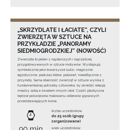
„SKRZYDLATE I ŁACIATE”, CZYLI
ZWIERZĘTA W SZTUCE NA
PRZYKŁADZIE „PANORAMY
SIEDMIOGRODZKIEJ” (NOWOŚĆ)
Zwierzęta to jeden z najstarszych i najczęściej
przygotowywanych w sztuce motywów. Występują
symbolicznie jako towarzysze ludzi, magicznie,
egzotycznie, podczas bitew, polowań, nieodłącznie z
przyrodą. Sama obecność zwierząt w sztuce wynika z
fundamentalnej potrzeby człowieka, by określić relację
między sobą a światem innych istot. Część plastyczna
będzie poświęcona malowaniu odlewów gipsowych
przedstawiających konia.
liczba uczestników
do 25 osób (grupy
zorganizowane)
90 min
wiek uczestników