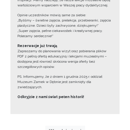
inspiracji. Mamy nadzieję, że nasze lekcje muzealne będą
wartościowym wsparciem w Waszej pracy dydaktycznej.
Opinie uczestników mówią same za siebie:
„Byliśmy – świetne zajęcia, prelekcja, przebieranki, zajęcia
plastyczne. Dzieci były zachwycone, dziękujemy!”
„Super zajęcia, pełne ciekawostek i kreatywnej pracy.
Polecamy serdecznie!”
Rezerwacje już trwają
Zapraszamy do planowania wizyt oraz pobierania plików
PDF z pełną ofertą edukacyjną i lekcjami muzealnymi –
dostępna jest również skrócona wersja oferty bez
szczegółowych opisów.
PS. Informujemy, że z dniem 1 grudnia 2025 r. oddział
Muzeum Zamek w Dębnie jest zamknięty dla
zwiedzających.
Odkryjcie z nami świat pełen historii!