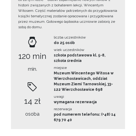
historii związanych z bohaterem lekcji, Wincentym
Witosem. Część materiałów potrzebnych do przygotowania
książki tematycznej zostanie opracowana i przygotowana
przez muzeum. Gotowego lapbooka uczniowie zabiorą ze
sobą do domu.
liczba uczestników
do 25 osób
wiek uczestników
120 min
szkoła podstawowa kl. 5-8,
szkoła średnia
miejsce
min.
Muzeum Wincentego Witosa w
Wierzchosławicach, oddział
Muzeum Ziemi Tarnowskiej, 33-
122 Wierzchosławice 698
uwagi
14 zł
wymagana rezerwacja
rezerwacja
osoba
pod numerem telefonu: (+48) 14
679 70 40