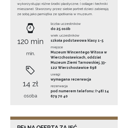
wykorzystując różne środki plastyczne, ( collage i techniki
mieszane). Stworzony przez siebie portret dzieci zabierają
ze sobą jako pamiątka ze spotkania w muzeum.
liczba uczestników
do 25 osób
wiek uczestników
120 min
szkoła podstawowa klasy 1-5
miejsce
Muzeum Wincentego Witosa w
min.
Wierzchosławicach, oddział
Muzeum Ziemi Tarnowskiej, 33-
122 Wierzchosławice 698
uwagi
wymagana rezerwacja
14 zł
rezerwacja
pod numerem telefonu: (+48) 14
osoba
679 70 40
PEŁNA OFERTA ZAJĘĆ