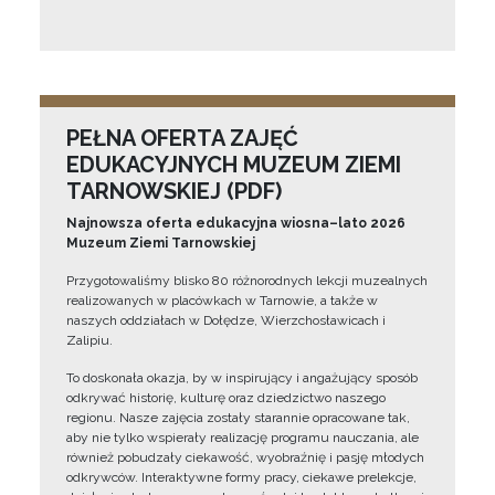
PEŁNA OFERTA ZAJĘĆ
EDUKACYJNYCH MUZEUM ZIEMI
TARNOWSKIEJ (PDF)
Najnowsza oferta edukacyjna wiosna–lato 2026
Muzeum Ziemi Tarnowskiej
Przygotowaliśmy blisko 80 różnorodnych lekcji muzealnych
realizowanych w placówkach w Tarnowie, a także w
naszych oddziałach w Dołędze, Wierzchosławicach i
Zalipiu.
To doskonała okazja, by w inspirujący i angażujący sposób
odkrywać historię, kulturę oraz dziedzictwo naszego
regionu. Nasze zajęcia zostały starannie opracowane tak,
aby nie tylko wspierały realizację programu nauczania, ale
również pobudzały ciekawość, wyobraźnię i pasję młodych
odkrywców. Interaktywne formy pracy, ciekawe prelekcje,