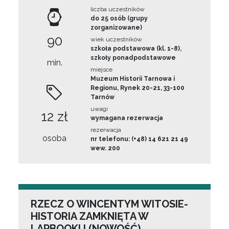
liczba uczestników
do 25 osób (grupy
zorganizowane)
90
wiek uczestników
szkoła podstawowa (kl. 1-8),
szkoły ponadpodstawowe
min.
miejsce
Muzeum Historii Tarnowa i
Regionu, Rynek 20-21, 33-100
Tarnów
uwagi
12 zł
wymagana rezerwacja
rezerwacja
osoba
nr telefonu: (+48) 14 621 21 49
wew. 200
RZECZ O WINCENTYM WITOSIE-
HISTORIA ZAMKNIĘTA W
LAPBOOKU (NOWOŚĆ)