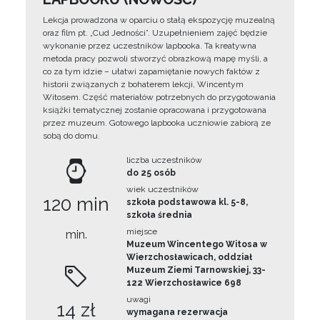
Lekcja prowadzona w oparciu o stałą ekspozycję muzealną
oraz film pt. „Cud Jedności”. Uzupełnieniem zajęć będzie
wykonanie przez uczestników lapbooka. Ta kreatywna
metoda pracy pozwoli stworzyć obrazkową mapę myśli, a
co za tym idzie – ułatwi zapamiętanie nowych faktów z
historii związanych z bohaterem lekcji, Wincentym
Witosem. Część materiałów potrzebnych do przygotowania
książki tematycznej zostanie opracowana i przygotowana
przez muzeum. Gotowego lapbooka uczniowie zabiorą ze
sobą do domu.
liczba uczestników
do 25 osób
wiek uczestników
120 min
szkoła podstawowa kl. 5-8,
szkoła średnia
miejsce
min.
Muzeum Wincentego Witosa w
Wierzchosławicach, oddział
Muzeum Ziemi Tarnowskiej, 33-
122 Wierzchosławice 698
uwagi
14 zł
wymagana rezerwacja