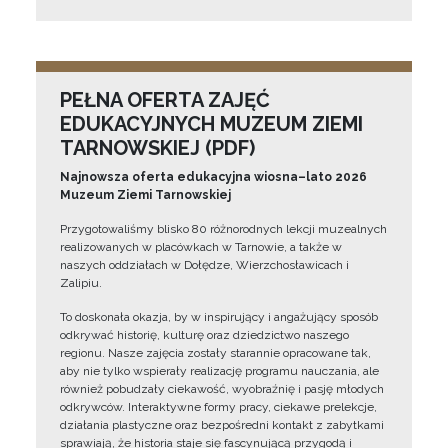
PEŁNA OFERTA ZAJĘĆ
EDUKACYJNYCH MUZEUM ZIEMI
TARNOWSKIEJ (PDF)
Najnowsza oferta edukacyjna wiosna–lato 2026
Muzeum Ziemi Tarnowskiej
Przygotowaliśmy blisko 80 różnorodnych lekcji muzealnych
realizowanych w placówkach w Tarnowie, a także w
naszych oddziałach w Dołędze, Wierzchosławicach i
Zalipiu.
To doskonała okazja, by w inspirujący i angażujący sposób
odkrywać historię, kulturę oraz dziedzictwo naszego
regionu. Nasze zajęcia zostały starannie opracowane tak,
aby nie tylko wspierały realizację programu nauczania, ale
również pobudzały ciekawość, wyobraźnię i pasję młodych
odkrywców. Interaktywne formy pracy, ciekawe prelekcje,
działania plastyczne oraz bezpośredni kontakt z zabytkami
sprawiają, że historia staje się fascynującą przygodą i