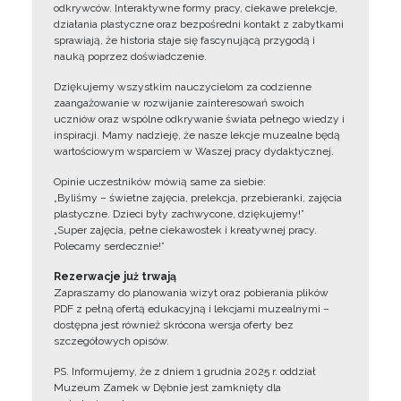
odkrywców. Interaktywne formy pracy, ciekawe prelekcje,
działania plastyczne oraz bezpośredni kontakt z zabytkami
sprawiają, że historia staje się fascynującą przygodą i
nauką poprzez doświadczenie.
Dziękujemy wszystkim nauczycielom za codzienne
zaangażowanie w rozwijanie zainteresowań swoich
uczniów oraz wspólne odkrywanie świata pełnego wiedzy i
inspiracji. Mamy nadzieję, że nasze lekcje muzealne będą
wartościowym wsparciem w Waszej pracy dydaktycznej.
Opinie uczestników mówią same za siebie:
„Byliśmy – świetne zajęcia, prelekcja, przebieranki, zajęcia
plastyczne. Dzieci były zachwycone, dziękujemy!”
„Super zajęcia, pełne ciekawostek i kreatywnej pracy.
Polecamy serdecznie!”
Rezerwacje już trwają
Zapraszamy do planowania wizyt oraz pobierania plików
PDF z pełną ofertą edukacyjną i lekcjami muzealnymi –
dostępna jest również skrócona wersja oferty bez
szczegółowych opisów.
PS. Informujemy, że z dniem 1 grudnia 2025 r. oddział
Muzeum Zamek w Dębnie jest zamknięty dla