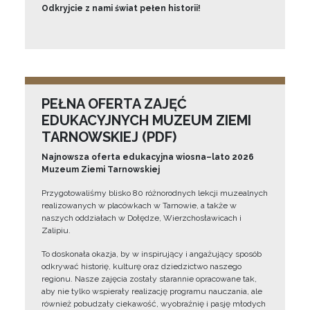
Odkryjcie z nami świat pełen historii!
PEŁNA OFERTA ZAJĘĆ
EDUKACYJNYCH MUZEUM ZIEMI
TARNOWSKIEJ (PDF)
Najnowsza oferta edukacyjna wiosna–lato 2026
Muzeum Ziemi Tarnowskiej
Przygotowaliśmy blisko 80 różnorodnych lekcji muzealnych
realizowanych w placówkach w Tarnowie, a także w
naszych oddziałach w Dołędze, Wierzchosławicach i
Zalipiu.
To doskonała okazja, by w inspirujący i angażujący sposób
odkrywać historię, kulturę oraz dziedzictwo naszego
regionu. Nasze zajęcia zostały starannie opracowane tak,
aby nie tylko wspierały realizację programu nauczania, ale
również pobudzały ciekawość, wyobraźnię i pasję młodych