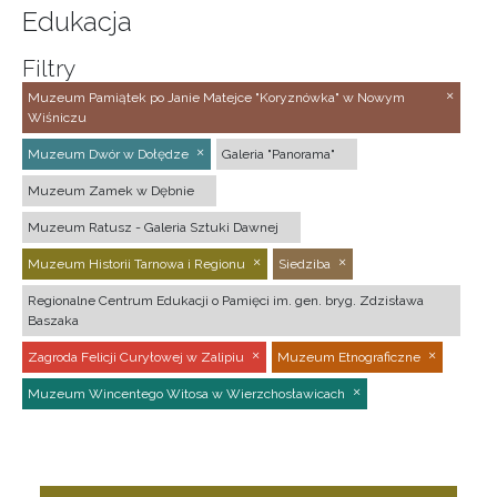
Edukacja
Filtry
Muzeum Pamiątek po Janie Matejce "Koryznówka" w Nowym
Wiśniczu
Muzeum Dwór w Dołędze
Galeria "Panorama"
Muzeum Zamek w Dębnie
Muzeum Ratusz - Galeria Sztuki Dawnej
Muzeum Historii Tarnowa i Regionu
Siedziba
Regionalne Centrum Edukacji o Pamięci im. gen. bryg. Zdzisława
Baszaka
Zagroda Felicji Curyłowej w Zalipiu
Muzeum Etnograficzne
Muzeum Wincentego Witosa w Wierzchosławicach