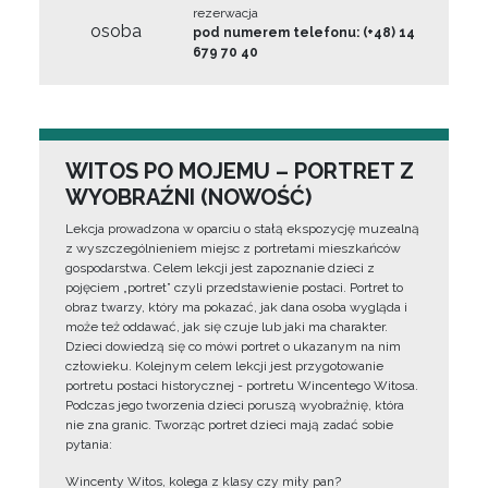
rezerwacja
osoba
pod numerem telefonu: (+48) 14
679 70 40
WITOS PO MOJEMU – PORTRET Z
WYOBRAŹNI (NOWOŚĆ)
Lekcja prowadzona w oparciu o stałą ekspozycję muzealną
z wyszczególnieniem miejsc z portretami mieszkańców
gospodarstwa. Celem lekcji jest zapoznanie dzieci z
pojęciem „portret” czyli przedstawienie postaci. Portret to
obraz twarzy, który ma pokazać, jak dana osoba wygląda i
może też oddawać, jak się czuje lub jaki ma charakter.
Dzieci dowiedzą się co mówi portret o ukazanym na nim
człowieku. Kolejnym celem lekcji jest przygotowanie
portretu postaci historycznej - portretu Wincentego Witosa.
Podczas jego tworzenia dzieci poruszą wyobraźnię, która
nie zna granic. Tworząc portret dzieci mają zadać sobie
pytania:
Wincenty Witos, kolega z klasy czy miły pan?