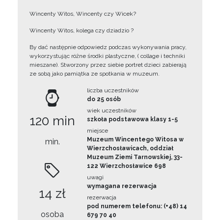
Wincenty Witos, Wincenty czy Wicek?
Wincenty Witos, kolega czy dziadzio ?
By dać następnie odpowiedz podczas wykonywania pracy,
wykorzystując różne środki plastyczne, ( collage i techniki
mieszane). Stworzony przez siebie portret dzieci zabierają
ze sobą jako pamiątka ze spotkania w muzeum.
liczba uczestników
do 25 osób
wiek uczestników
120 min
szkoła podstawowa klasy 1-5
miejsce
Muzeum Wincentego Witosa w
min.
Wierzchosławicach, oddział
Muzeum Ziemi Tarnowskiej, 33-
122 Wierzchosławice 698
uwagi
wymagana rezerwacja
14 zł
rezerwacja
pod numerem telefonu: (+48) 14
osoba
679 70 40