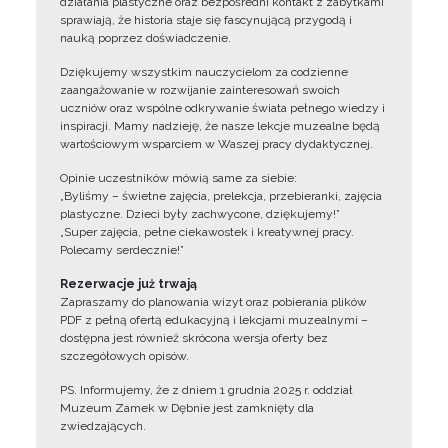
działania plastyczne oraz bezpośredni kontakt z zabytkami
sprawiają, że historia staje się fascynującą przygodą i
nauką poprzez doświadczenie.
Dziękujemy wszystkim nauczycielom za codzienne
zaangażowanie w rozwijanie zainteresowań swoich
uczniów oraz wspólne odkrywanie świata pełnego wiedzy i
inspiracji. Mamy nadzieję, że nasze lekcje muzealne będą
wartościowym wsparciem w Waszej pracy dydaktycznej.
Opinie uczestników mówią same za siebie:
„Byliśmy – świetne zajęcia, prelekcja, przebieranki, zajęcia
plastyczne. Dzieci były zachwycone, dziękujemy!”
„Super zajęcia, pełne ciekawostek i kreatywnej pracy.
Polecamy serdecznie!”
Rezerwacje już trwają
Zapraszamy do planowania wizyt oraz pobierania plików
PDF z pełną ofertą edukacyjną i lekcjami muzealnymi –
dostępna jest również skrócona wersja oferty bez
szczegółowych opisów.
PS. Informujemy, że z dniem 1 grudnia 2025 r. oddział
Muzeum Zamek w Dębnie jest zamknięty dla
zwiedzających.