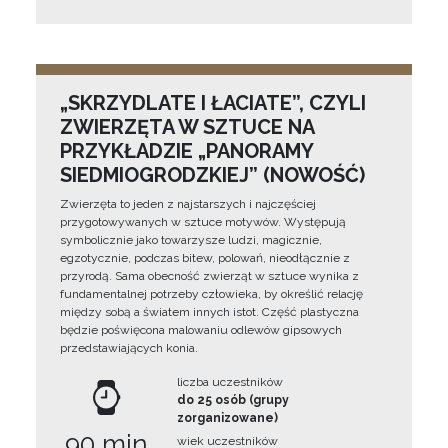
„SKRZYDLATE I ŁACIATE”, CZYLI
ZWIERZĘTA W SZTUCE NA
PRZYKŁADZIE „PANORAMY
SIEDMIOGRODZKIEJ” (NOWOŚĆ)
Zwierzęta to jeden z najstarszych i najczęściej
przygotowywanych w sztuce motywów. Występują
symbolicznie jako towarzysze ludzi, magicznie,
egzotycznie, podczas bitew, polowań, nieodłącznie z
przyrodą. Sama obecność zwierząt w sztuce wynika z
fundamentalnej potrzeby człowieka, by określić relację
między sobą a światem innych istot. Część plastyczna
będzie poświęcona malowaniu odlewów gipsowych
przedstawiających konia.
liczba uczestników
do 25 osób (grupy
zorganizowane)
90 min
wiek uczestników