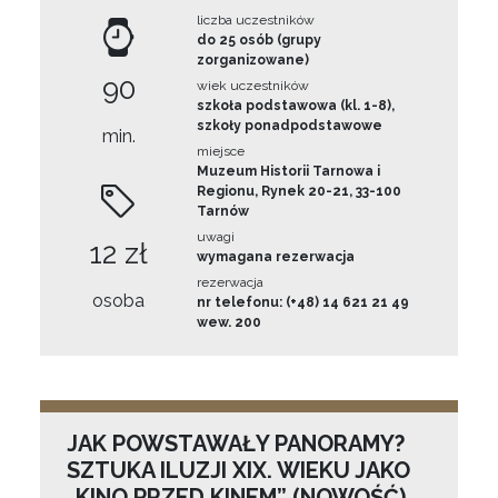
liczba uczestników
do 25 osób (grupy
zorganizowane)
90
wiek uczestników
szkoła podstawowa (kl. 1-8),
szkoły ponadpodstawowe
min.
miejsce
Muzeum Historii Tarnowa i
Regionu, Rynek 20-21, 33-100
Tarnów
uwagi
12 zł
wymagana rezerwacja
rezerwacja
osoba
nr telefonu: (+48) 14 621 21 49
wew. 200
JAK POWSTAWAŁY PANORAMY?
SZTUKA ILUZJI XIX. WIEKU JAKO
„KINO PRZED KINEM” (NOWOŚĆ)