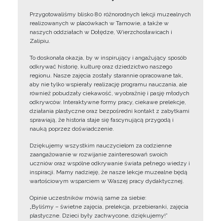
Przygotowaliśmy blisko 80 różnorodnych lekcji muzealnych
realizowanych w placówkach w Tarnowie, a także w
naszych oddziałach w Dołędze, Wierzchosławicach i
Zalipiu.
To doskonała okazja, by w inspirujący i angażujący sposób
odkrywać historię, kulturę oraz dziedzictwo naszego
regionu. Nasze zajęcia zostały starannie opracowane tak,
aby nie tylko wspierały realizację programu nauczania, ale
również pobudzały ciekawość, wyobraźnię i pasję młodych
odkrywców. Interaktywne formy pracy, ciekawe prelekcje,
działania plastyczne oraz bezpośredni kontakt z zabytkami
sprawiają, że historia staje się fascynującą przygodą i
nauką poprzez doświadczenie.
Dziękujemy wszystkim nauczycielom za codzienne
zaangażowanie w rozwijanie zainteresowań swoich
uczniów oraz wspólne odkrywanie świata pełnego wiedzy i
inspiracji. Mamy nadzieję, że nasze lekcje muzealne będą
wartościowym wsparciem w Waszej pracy dydaktycznej.
Opinie uczestników mówią same za siebie:
„Byliśmy – świetne zajęcia, prelekcja, przebieranki, zajęcia
plastyczne. Dzieci były zachwycone, dziękujemy!”