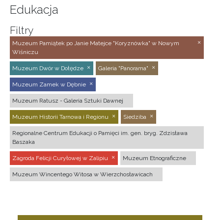
Edukacja
Filtry
Muzeum Pamiątek po Janie Matejce "Koryznówka" w Nowym
Wiśniczu
Muzeum Dwór w Dołędze
Galeria "Panorama"
Muzeum Zamek w Dębnie
Muzeum Ratusz - Galeria Sztuki Dawnej
Muzeum Historii Tarnowa i Regionu
Siedziba
Regionalne Centrum Edukacji o Pamięci im. gen. bryg. Zdzisława
Baszaka
Zagroda Felicji Curyłowej w Zalipiu
Muzeum Etnograficzne
Muzeum Wincentego Witosa w Wierzchosławicach