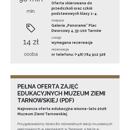
Oferta skierowana do
przedszkoli oraz szkół
min.
podstawowych klasy 1-4.
miejsce
Galeria „Panorama” Plac
Dworcowy 4, 33-100 Tarnów
uwagi
14 zł
wymagana rezerwacja
rezerwacja
osoba
nr telefonu: (+48) 784 912 326
PEŁNA OFERTA ZAJĘĆ
EDUKACYJNYCH MUZEUM ZIEMI
TARNOWSKIEJ (PDF)
Najnowsza oferta edukacyjna wiosna–lato 2026
Muzeum Ziemi Tarnowskiej
Przygotowaliśmy blisko 80 różnorodnych lekcji muzealnych
realizowanych w placówkach w Tarnowie, a także w