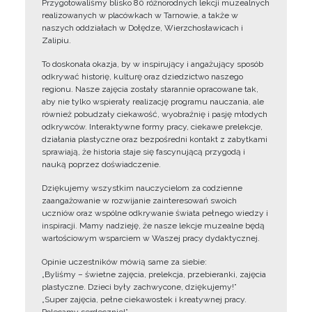
Przygotowaliśmy blisko 80 różnorodnych lekcji muzealnych
realizowanych w placówkach w Tarnowie, a także w
naszych oddziałach w Dołędze, Wierzchosławicach i
Zalipiu.
To doskonała okazja, by w inspirujący i angażujący sposób
odkrywać historię, kulturę oraz dziedzictwo naszego
regionu. Nasze zajęcia zostały starannie opracowane tak,
aby nie tylko wspierały realizację programu nauczania, ale
również pobudzały ciekawość, wyobraźnię i pasję młodych
odkrywców. Interaktywne formy pracy, ciekawe prelekcje,
działania plastyczne oraz bezpośredni kontakt z zabytkami
sprawiają, że historia staje się fascynującą przygodą i
nauką poprzez doświadczenie.
Dziękujemy wszystkim nauczycielom za codzienne
zaangażowanie w rozwijanie zainteresowań swoich
uczniów oraz wspólne odkrywanie świata pełnego wiedzy i
inspiracji. Mamy nadzieję, że nasze lekcje muzealne będą
wartościowym wsparciem w Waszej pracy dydaktycznej.
Opinie uczestników mówią same za siebie:
„Byliśmy – świetne zajęcia, prelekcja, przebieranki, zajęcia
plastyczne. Dzieci były zachwycone, dziękujemy!”
„Super zajęcia, pełne ciekawostek i kreatywnej pracy.