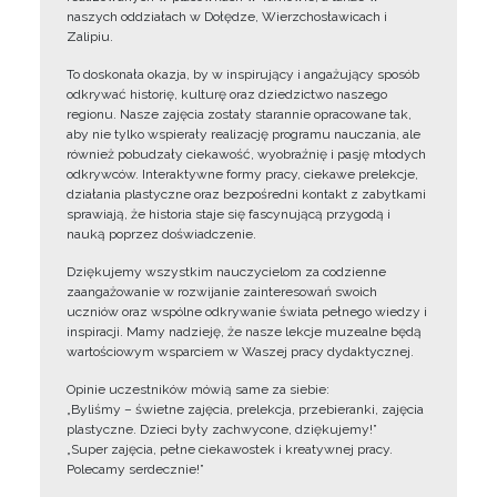
naszych oddziałach w Dołędze, Wierzchosławicach i
Zalipiu.
To doskonała okazja, by w inspirujący i angażujący sposób
odkrywać historię, kulturę oraz dziedzictwo naszego
regionu. Nasze zajęcia zostały starannie opracowane tak,
aby nie tylko wspierały realizację programu nauczania, ale
również pobudzały ciekawość, wyobraźnię i pasję młodych
odkrywców. Interaktywne formy pracy, ciekawe prelekcje,
działania plastyczne oraz bezpośredni kontakt z zabytkami
sprawiają, że historia staje się fascynującą przygodą i
nauką poprzez doświadczenie.
Dziękujemy wszystkim nauczycielom za codzienne
zaangażowanie w rozwijanie zainteresowań swoich
uczniów oraz wspólne odkrywanie świata pełnego wiedzy i
inspiracji. Mamy nadzieję, że nasze lekcje muzealne będą
wartościowym wsparciem w Waszej pracy dydaktycznej.
Opinie uczestników mówią same za siebie:
„Byliśmy – świetne zajęcia, prelekcja, przebieranki, zajęcia
plastyczne. Dzieci były zachwycone, dziękujemy!”
„Super zajęcia, pełne ciekawostek i kreatywnej pracy.
Polecamy serdecznie!”