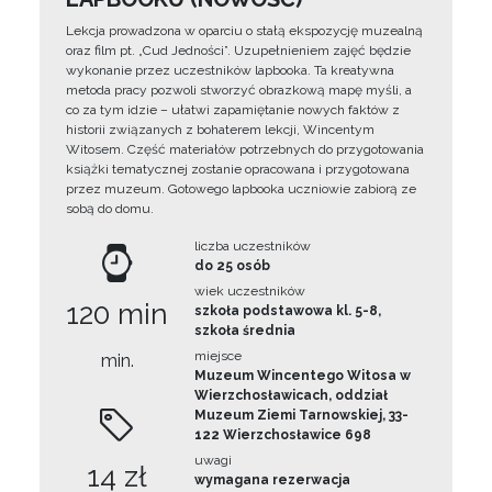
Lekcja prowadzona w oparciu o stałą ekspozycję muzealną
oraz film pt. „Cud Jedności”. Uzupełnieniem zajęć będzie
wykonanie przez uczestników lapbooka. Ta kreatywna
metoda pracy pozwoli stworzyć obrazkową mapę myśli, a
co za tym idzie – ułatwi zapamiętanie nowych faktów z
historii związanych z bohaterem lekcji, Wincentym
Witosem. Część materiałów potrzebnych do przygotowania
książki tematycznej zostanie opracowana i przygotowana
przez muzeum. Gotowego lapbooka uczniowie zabiorą ze
sobą do domu.
liczba uczestników
do 25 osób
wiek uczestników
120 min
szkoła podstawowa kl. 5-8,
szkoła średnia
miejsce
min.
Muzeum Wincentego Witosa w
Wierzchosławicach, oddział
Muzeum Ziemi Tarnowskiej, 33-
122 Wierzchosławice 698
uwagi
14 zł
wymagana rezerwacja