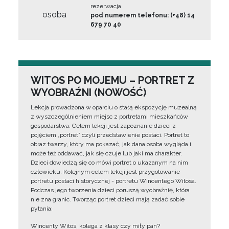
rezerwacja
osoba
pod numerem telefonu: (+48) 14
679 70 40
WITOS PO MOJEMU – PORTRET Z
WYOBRAŹNI (NOWOŚĆ)
Lekcja prowadzona w oparciu o stałą ekspozycję muzealną
z wyszczególnieniem miejsc z portretami mieszkańców
gospodarstwa. Celem lekcji jest zapoznanie dzieci z
pojęciem „portret” czyli przedstawienie postaci. Portret to
obraz twarzy, który ma pokazać, jak dana osoba wygląda i
może też oddawać, jak się czuje lub jaki ma charakter.
Dzieci dowiedzą się co mówi portret o ukazanym na nim
człowieku. Kolejnym celem lekcji jest przygotowanie
portretu postaci historycznej - portretu Wincentego Witosa.
Podczas jego tworzenia dzieci poruszą wyobraźnię, która
nie zna granic. Tworząc portret dzieci mają zadać sobie
pytania:
Wincenty Witos, kolega z klasy czy miły pan?