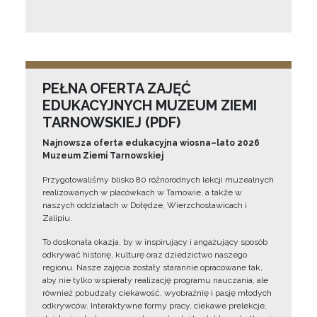
PEŁNA OFERTA ZAJĘĆ
EDUKACYJNYCH MUZEUM ZIEMI
TARNOWSKIEJ (PDF)
Najnowsza oferta edukacyjna wiosna–lato 2026
Muzeum Ziemi Tarnowskiej
Przygotowaliśmy blisko 80 różnorodnych lekcji muzealnych
realizowanych w placówkach w Tarnowie, a także w
naszych oddziałach w Dołędze, Wierzchosławicach i
Zalipiu.
To doskonała okazja, by w inspirujący i angażujący sposób
odkrywać historię, kulturę oraz dziedzictwo naszego
regionu. Nasze zajęcia zostały starannie opracowane tak,
aby nie tylko wspierały realizację programu nauczania, ale
również pobudzały ciekawość, wyobraźnię i pasję młodych
odkrywców. Interaktywne formy pracy, ciekawe prelekcje,