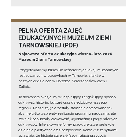
PEŁNA OFERTA ZAJĘĆ
EDUKACYJNYCH MUZEUM ZIEMI
TARNOWSKIEJ (PDF)
Najnowsza oferta edukacyjna wiosna–lato 2026
Muzeum Ziemi Tarnowskiej
Przygotowaliśmy blisko 80 różnorodnych lekcji muzealnych
realizowanych w placówkach w Tarnowie, a także w
naszych oddziałach w Dołędze, Wierzchosławicach i
Zalipiu.
To doskonała okazja, by w inspirujący i angażujący sposób
odkrywać historię, kulturę oraz dziedzictwo naszego
regionu. Nasze zajęcia zostały starannie opracowane tak,
aby nie tylko wspierały realizację programu nauczania, ale
również pobudzały ciekawość, wyobraźnię i pasję młodych
odkrywców. Interaktywne formy pracy, ciekawe prelekcje,
działania plastyczne oraz bezpośredni kontakt z zabytkami
sprawiają, że historia staje się fascynującą przygodą i