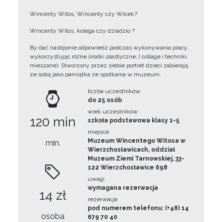
Wincenty Witos, Wincenty czy Wicek?
Wincenty Witos, kolega czy dziadzio ?
By dać następnie odpowiedz podczas wykonywania pracy,
wykorzystując różne środki plastyczne, ( collage i techniki
mieszane). Stworzony przez siebie portret dzieci zabierają
ze sobą jako pamiątka ze spotkania w muzeum.
liczba uczestników
do 25 osób
wiek uczestników
120 min
szkoła podstawowa klasy 1-5
miejsce
Muzeum Wincentego Witosa w
min.
Wierzchosławicach, oddział
Muzeum Ziemi Tarnowskiej, 33-
122 Wierzchosławice 698
uwagi
wymagana rezerwacja
14 zł
rezerwacja
pod numerem telefonu: (+48) 14
osoba
679 70 40