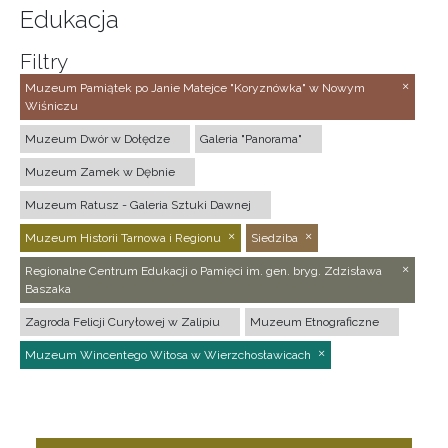
Edukacja
Filtry
Muzeum Pamiątek po Janie Matejce "Koryznówka" w Nowym
Wiśniczu
Muzeum Dwór w Dołędze
Galeria "Panorama"
Muzeum Zamek w Dębnie
Muzeum Ratusz - Galeria Sztuki Dawnej
Muzeum Historii Tarnowa i Regionu
Siedziba
Regionalne Centrum Edukacji o Pamięci im. gen. bryg. Zdzisława
Baszaka
Zagroda Felicji Curyłowej w Zalipiu
Muzeum Etnograficzne
Muzeum Wincentego Witosa w Wierzchosławicach