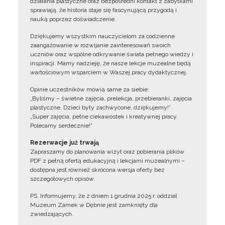
działania plastyczne oraz bezpośredni kontakt z zabytkami
sprawiają, że historia staje się fascynującą przygodą i
nauką poprzez doświadczenie.
Dziękujemy wszystkim nauczycielom za codzienne
zaangażowanie w rozwijanie zainteresowań swoich
uczniów oraz wspólne odkrywanie świata pełnego wiedzy i
inspiracji. Mamy nadzieję, że nasze lekcje muzealne będą
wartościowym wsparciem w Waszej pracy dydaktycznej.
Opinie uczestników mówią same za siebie:
„Byliśmy – świetne zajęcia, prelekcja, przebieranki, zajęcia
plastyczne. Dzieci były zachwycone, dziękujemy!”
„Super zajęcia, pełne ciekawostek i kreatywnej pracy.
Polecamy serdecznie!”
Rezerwacje już trwają
Zapraszamy do planowania wizyt oraz pobierania plików
PDF z pełną ofertą edukacyjną i lekcjami muzealnymi –
dostępna jest również skrócona wersja oferty bez
szczegółowych opisów.
PS. Informujemy, że z dniem 1 grudnia 2025 r. oddział
Muzeum Zamek w Dębnie jest zamknięty dla
zwiedzających.