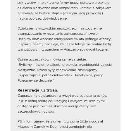
odkrywców. Interaktywne formy pracy, ciekawe prelekcje,
działania plastyczne oraz bezpośredni kontakt z zabytkami
sprawiają, że historia staje się fascynującą przygodą i
nauką poprzez doświadczenie.
Dziękujemy wszystkim nauczycielom za codzienne
zaangażowanie w rozwijanie zainteresowań swoich
uczniów oraz wspólne odkrywanie świata pełnego wiedzy i
inspiracji. Mamy nadzieję, że nasze lekcje muzealne będą
wartościowym wsparciem w Waszej pracy dydaktycznej.
Opinie uczestników mówią same za siebie:
„Byliśmy – świetne zajęcia, prelekcja, przebieranki, zajęcia
plastyczne. Dzieci były zachwycone, dziękujemy!”
„Super zajęcia, pełne ciekawostek i kreatywnej pracy.
Polecamy serdecznie!”
Rezerwacje już trwają
Zapraszamy do planowania wizyt oraz pobierania plików
PDF z pełną ofertą edukacyjną i lekcjami muzealnymi –
dostępna jest również skrócona wersja oferty bez
szczegółowych opisów.
PS. Informujemy, że z dniem 1 grudnia 2025 r. oddział
Muzeum Zamek w Dębnie jest zamknięty dla