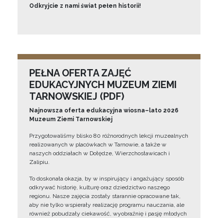
Odkryjcie z nami świat pełen historii!
PEŁNA OFERTA ZAJĘĆ
EDUKACYJNYCH MUZEUM ZIEMI
TARNOWSKIEJ (PDF)
Najnowsza oferta edukacyjna wiosna–lato 2026
Muzeum Ziemi Tarnowskiej
Przygotowaliśmy blisko 80 różnorodnych lekcji muzealnych
realizowanych w placówkach w Tarnowie, a także w
naszych oddziałach w Dołędze, Wierzchosławicach i
Zalipiu.
To doskonała okazja, by w inspirujący i angażujący sposób
odkrywać historię, kulturę oraz dziedzictwo naszego
regionu. Nasze zajęcia zostały starannie opracowane tak,
aby nie tylko wspierały realizację programu nauczania, ale
również pobudzały ciekawość, wyobraźnię i pasję młodych