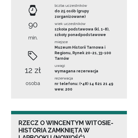
liczba uczestników
do 25 osób (grupy
zorganizowane)
90
wiek uczestników
szkoła podstawowa (kl. 1-8),
szkoły ponadpodstawowe
min.
miejsce
Muzeum Historii Tarnowa i
Regionu, Rynek 20-21, 33-100
Tarnów
uwagi
12 zł
wymagana rezerwacja
rezerwacja
osoba
nr telefonu: (+48) 14 621 21 49
wew. 200
RZECZ O WINCENTYM WITOSIE-
HISTORIA ZAMKNIĘTA W
LAPBOOKU (NOWOŚĆ)