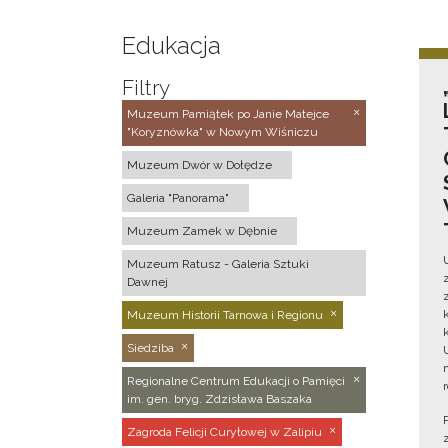
Edukacja
Filtry
Muzeum Pamiątek po Janie Matejce
"Koryznówka" w Nowym Wiśniczu
Muzeum Dwór w Dołędze
Galeria "Panorama"
Muzeum Zamek w Dębnie
Muzeum Ratusz - Galeria Sztuki
Dawnej
Muzeum Historii Tarnowa i Regionu
Siedziba
Regionalne Centrum Edukacji o Pamięci
im. gen. bryg. Zdzisława Baszaka
Zagroda Felicji Curyłowej w Zalipiu