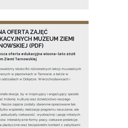
NA OFERTA ZAJĘĆ
KACYJNYCH MUZEUM ZIEMI
NOWSKIEJ (PDF)
sza oferta edukacyjna wiosna–lato 2026
 Ziemi Tarnowskiej
owaliśmy blisko 80 różnorodnych lekcji muzealnych
wanych w placówkach w Tarnowie, a także w
 oddziałach w Dołędze, Wierzchosławicach i
onała okazja, by w inspirujący i angażujący sposób
ć historię, kulturę oraz dziedzictwo naszego
. Nasze zajęcia zostały starannie opracowane tak,
 tylko wspierały realizację programu nauczania, ale
 pobudzały ciekawość, wyobraźnię i pasję młodych
ów. Interaktywne formy pracy, ciekawe prelekcje,
ia plastyczne oraz bezpośredni kontakt z zabytkami