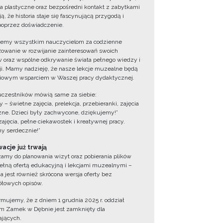
ia plastyczne oraz bezpośredni kontakt z zabytkami
ą, że historia staje się fascynującą przygodą i
oprzez doświadczenie.
jemy wszystkim nauczycielom za codzienne
owanie w rozwijanie zainteresowań swoich
 oraz wspólne odkrywanie świata pełnego wiedzy i
cji. Mamy nadzieję, że nasze lekcje muzealne będą
iowym wsparciem w Waszej pracy dydaktycznej.
uczestników mówią same za siebie:
 – świetne zajęcia, prelekcja, przebieranki, zajęcia
zne. Dzieci były zachwycone, dziękujemy!”
zajęcia, pełne ciekawostek i kreatywnej pracy.
y serdecznie!”
acje już trwają
amy do planowania wizyt oraz pobierania plików
ełną ofertą edukacyjną i lekcjami muzealnymi –
a jest również skrócona wersja oferty bez
łowych opisów.
ormujemy, że z dniem 1 grudnia 2025 r. oddział
 Zamek w Dębnie jest zamknięty dla
jących.