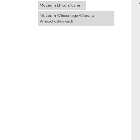
Muzeum Etnograficzne
Muzeum Wincentego Witosa w
Wierzchosławicach