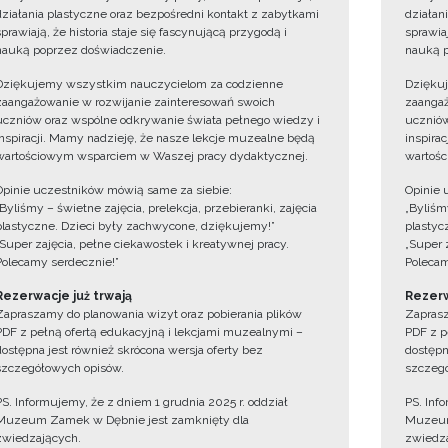
działania plastyczne oraz bezpośredni kontakt z zabytkami
działan
sprawiają, że historia staje się fascynującą przygodą i
sprawiaj
nauką poprzez doświadczenie.
nauką p
Dziękujemy wszystkim nauczycielom za codzienne
Dzięku
zaangażowanie w rozwijanie zainteresowań swoich
zaangaż
uczniów oraz wspólne odkrywanie świata pełnego wiedzy i
uczniów
inspiracji. Mamy nadzieję, że nasze lekcje muzealne będą
inspira
wartościowym wsparciem w Waszej pracy dydaktycznej.
wartośc
Opinie uczestników mówią same za siebie:
Opinie 
„Byliśmy – świetne zajęcia, prelekcja, przebieranki, zajęcia
„Byliśmy
plastyczne. Dzieci były zachwycone, dziękujemy!”
plastyc
„Super zajęcia, pełne ciekawostek i kreatywnej pracy.
„Super 
Polecamy serdecznie!”
Polecam
Rezerwacje już trwają
Rezerw
Zapraszamy do planowania wizyt oraz pobierania plików
Zaprasz
PDF z pełną ofertą edukacyjną i lekcjami muzealnymi –
PDF z p
dostępna jest również skrócona wersja oferty bez
dostępn
szczegółowych opisów.
szczegó
PS. Informujemy, że z dniem 1 grudnia 2025 r. oddział
PS. Inf
Muzeum Zamek w Dębnie jest zamknięty dla
Muzeum
zwiedzających.
zwiedza