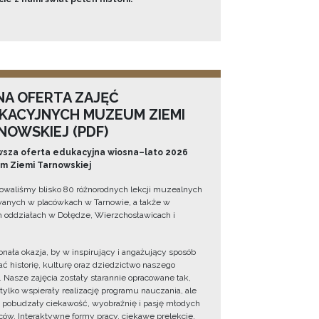
NA OFERTA ZAJĘĆ
KACYJNYCH MUZEUM ZIEMI
NOWSKIEJ (PDF)
sza oferta edukacyjna wiosna–lato 2026
 Ziemi Tarnowskiej
owaliśmy blisko 80 różnorodnych lekcji muzealnych
wanych w placówkach w Tarnowie, a także w
 oddziałach w Dołędze, Wierzchosławicach i
onała okazja, by w inspirujący i angażujący sposób
ć historię, kulturę oraz dziedzictwo naszego
. Nasze zajęcia zostały starannie opracowane tak,
 tylko wspierały realizację programu nauczania, ale
 pobudzały ciekawość, wyobraźnię i pasję młodych
ów. Interaktywne formy pracy, ciekawe prelekcje,