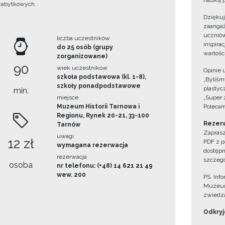
nauką p
zabytkowych.
Dzięku
zaangaż
uczniów
liczba uczestników
inspira
do 25 osób (grupy
wartośc
zorganizowane)
90
wiek uczestników
Opinie 
szkoła podstawowa (kl. 1-8),
„Byliśmy
szkoły ponadpodstawowe
plastyc
min.
miejsce
„Super 
Muzeum Historii Tarnowa i
Polecam
Regionu, Rynek 20-21, 33-100
Rezerw
Tarnów
Zaprasz
uwagi
12 zł
PDF z p
wymagana rezerwacja
dostępn
rezerwacja
szczegó
osoba
nr telefonu: (+48) 14 621 21 49
wew. 200
PS. Inf
Muzeum
zwiedza
Odkryjc