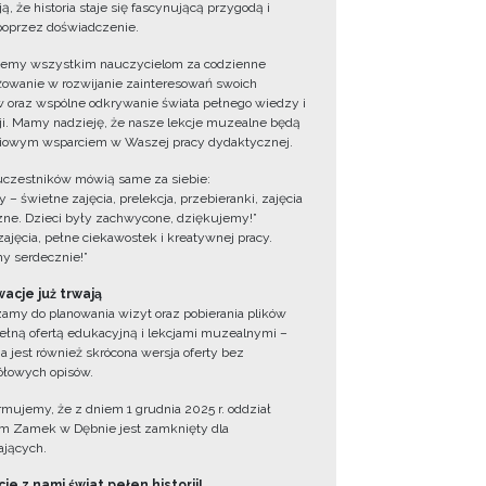
ą, że historia staje się fascynującą przygodą i
oprzez doświadczenie.
jemy wszystkim nauczycielom za codzienne
owanie w rozwijanie zainteresowań swoich
 oraz wspólne odkrywanie świata pełnego wiedzy i
cji. Mamy nadzieję, że nasze lekcje muzealne będą
iowym wsparciem w Waszej pracy dydaktycznej.
uczestników mówią same za siebie:
 – świetne zajęcia, prelekcja, przebieranki, zajęcia
zne. Dzieci były zachwycone, dziękujemy!”
zajęcia, pełne ciekawostek i kreatywnej pracy.
y serdecznie!”
acje już trwają
amy do planowania wizyt oraz pobierania plików
ełną ofertą edukacyjną i lekcjami muzealnymi –
a jest również skrócona wersja oferty bez
łowych opisów.
ormujemy, że z dniem 1 grudnia 2025 r. oddział
 Zamek w Dębnie jest zamknięty dla
jących.
ie z nami świat pełen historii!