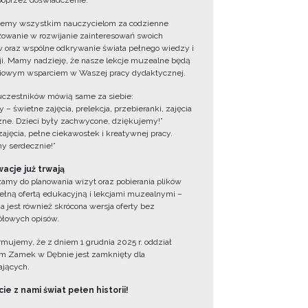
oprzez doświadczenie.
jemy wszystkim nauczycielom za codzienne
owanie w rozwijanie zainteresowań swoich
 oraz wspólne odkrywanie świata pełnego wiedzy i
cji. Mamy nadzieję, że nasze lekcje muzealne będą
iowym wsparciem w Waszej pracy dydaktycznej.
uczestników mówią same za siebie:
 – świetne zajęcia, prelekcja, przebieranki, zajęcia
zne. Dzieci były zachwycone, dziękujemy!”
zajęcia, pełne ciekawostek i kreatywnej pracy.
y serdecznie!”
acje już trwają
amy do planowania wizyt oraz pobierania plików
ełną ofertą edukacyjną i lekcjami muzealnymi –
a jest również skrócona wersja oferty bez
łowych opisów.
ormujemy, że z dniem 1 grudnia 2025 r. oddział
 Zamek w Dębnie jest zamknięty dla
jących.
ie z nami świat pełen historii!