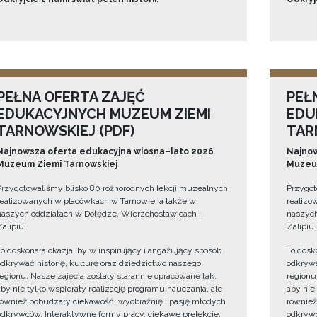
PEŁNA OFERTA ZAJĘĆ
PEŁ
EDUKACYJNYCH MUZEUM ZIEMI
EDU
TARNOWSKIEJ (PDF)
TAR
Najnowsza oferta edukacyjna wiosna–lato 2026
Najnow
Muzeum Ziemi Tarnowskiej
Muzeum
Przygotowaliśmy blisko 80 różnorodnych lekcji muzealnych
Przygot
realizowanych w placówkach w Tarnowie, a także w
realizo
naszych oddziałach w Dołędze, Wierzchosławicach i
naszych
Zalipiu.
Zalipiu.
To doskonała okazja, by w inspirujący i angażujący sposób
To dosk
odkrywać historię, kulturę oraz dziedzictwo naszego
odkrywa
regionu. Nasze zajęcia zostały starannie opracowane tak,
regionu
aby nie tylko wspierały realizację programu nauczania, ale
aby nie
również pobudzały ciekawość, wyobraźnię i pasję młodych
również
odkrywców. Interaktywne formy pracy, ciekawe prelekcje,
odkrywc