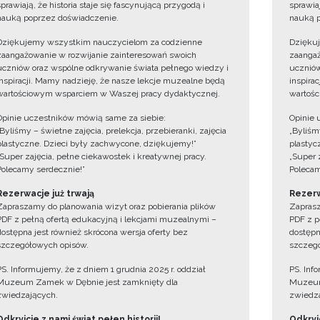
sprawiają, że historia staje się fascynującą przygodą i
sprawiaj
nauką poprzez doświadczenie.
nauką p
Dziękujemy wszystkim nauczycielom za codzienne
Dzięku
zaangażowanie w rozwijanie zainteresowań swoich
zaangaż
uczniów oraz wspólne odkrywanie świata pełnego wiedzy i
uczniów
inspiracji. Mamy nadzieję, że nasze lekcje muzealne będą
inspira
wartościowym wsparciem w Waszej pracy dydaktycznej.
wartośc
Opinie uczestników mówią same za siebie:
Opinie 
„Byliśmy – świetne zajęcia, prelekcja, przebieranki, zajęcia
„Byliśmy
plastyczne. Dzieci były zachwycone, dziękujemy!”
plastyc
„Super zajęcia, pełne ciekawostek i kreatywnej pracy.
„Super 
Polecamy serdecznie!”
Polecam
Rezerwacje już trwają
Rezerw
Zapraszamy do planowania wizyt oraz pobierania plików
Zaprasz
PDF z pełną ofertą edukacyjną i lekcjami muzealnymi –
PDF z p
dostępna jest również skrócona wersja oferty bez
dostępn
szczegółowych opisów.
szczegó
PS. Informujemy, że z dniem 1 grudnia 2025 r. oddział
PS. Inf
Muzeum Zamek w Dębnie jest zamknięty dla
Muzeum
zwiedzających.
zwiedza
Odkryjcie z nami świat pełen historii!
Odkryjc