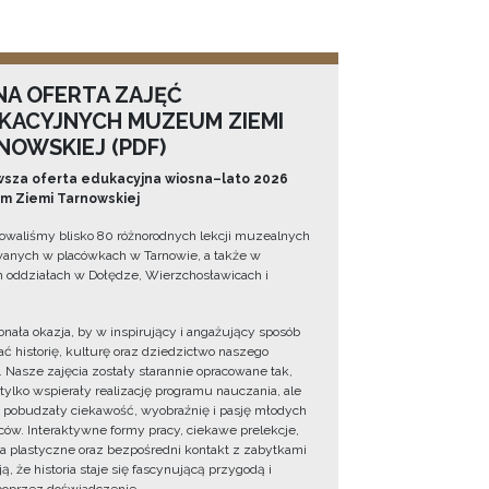
NA OFERTA ZAJĘĆ
KACYJNYCH MUZEUM ZIEMI
NOWSKIEJ (PDF)
sza oferta edukacyjna wiosna–lato 2026
 Ziemi Tarnowskiej
owaliśmy blisko 80 różnorodnych lekcji muzealnych
wanych w placówkach w Tarnowie, a także w
 oddziałach w Dołędze, Wierzchosławicach i
onała okazja, by w inspirujący i angażujący sposób
ć historię, kulturę oraz dziedzictwo naszego
. Nasze zajęcia zostały starannie opracowane tak,
 tylko wspierały realizację programu nauczania, ale
 pobudzały ciekawość, wyobraźnię i pasję młodych
ów. Interaktywne formy pracy, ciekawe prelekcje,
ia plastyczne oraz bezpośredni kontakt z zabytkami
ą, że historia staje się fascynującą przygodą i