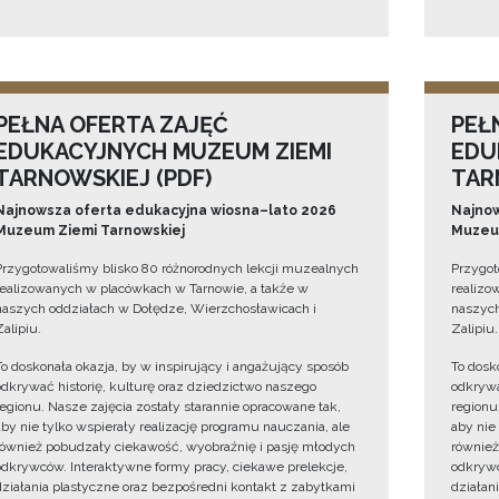
PEŁNA OFERTA ZAJĘĆ
PEŁ
EDUKACYJNYCH MUZEUM ZIEMI
EDU
TARNOWSKIEJ (PDF)
TAR
Najnowsza oferta edukacyjna wiosna–lato 2026
Najnow
Muzeum Ziemi Tarnowskiej
Muzeum
Przygotowaliśmy blisko 80 różnorodnych lekcji muzealnych
Przygot
realizowanych w placówkach w Tarnowie, a także w
realizo
naszych oddziałach w Dołędze, Wierzchosławicach i
naszych
Zalipiu.
Zalipiu.
To doskonała okazja, by w inspirujący i angażujący sposób
To dosk
odkrywać historię, kulturę oraz dziedzictwo naszego
odkrywa
regionu. Nasze zajęcia zostały starannie opracowane tak,
regionu
aby nie tylko wspierały realizację programu nauczania, ale
aby nie
również pobudzały ciekawość, wyobraźnię i pasję młodych
również
odkrywców. Interaktywne formy pracy, ciekawe prelekcje,
odkrywc
działania plastyczne oraz bezpośredni kontakt z zabytkami
działan