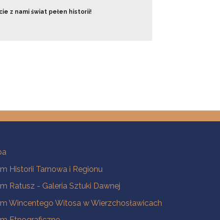
ie z nami świat pełen historii!
ba
 Historii Tarnowa i Regionu
 Ratusz - Galeria Sztuki Dawnej
m Wincentego Witosa w Wierzchosławicach
m Etnograficzne