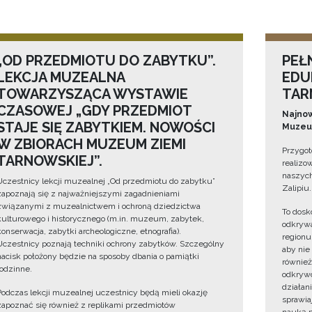
„OD PRZEDMIOTU DO ZABYTKU”.
PEŁ
LEKCJA MUZEALNA
EDU
TOWARZYSZĄCA WYSTAWIE
TAR
CZASOWEJ „GDY PRZEDMIOT
Najnow
STAJE SIĘ ZABYTKIEM. NOWOŚCI
Muzeum
W ZBIORACH MUZEUM ZIEMI
Przygot
TARNOWSKIEJ”.
realizo
naszych
Uczestnicy lekcji muzealnej „Od przedmiotu do zabytku”
Zalipiu.
zapoznają się z najważniejszymi zagadnieniami
związanymi z muzealnictwem i ochroną dziedzictwa
To dosk
kulturowego i historycznego (m.in. muzeum, zabytek,
odkrywa
konserwacja, zabytki archeologiczne, etnografia).
regionu
Uczestnicy poznają techniki ochrony zabytków. Szczególny
aby nie
nacisk położony będzie na sposoby dbania o pamiątki
również
rodzinne.
odkrywc
działan
Podczas lekcji muzealnej uczestnicy będą mieli okazję
sprawiaj
zapoznać się również z replikami przedmiotów