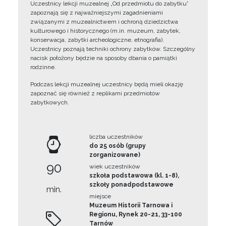
Uczestnicy lekcji muzealnej „Od przedmiotu do zabytku”
zapoznają się z najważniejszymi zagadnieniami
związanymi z muzealnictwem i ochroną dziedzictwa
kulturowego i historycznego (m.in. muzeum, zabytek,
konserwacja, zabytki archeologiczne, etnografia).
Uczestnicy poznają techniki ochrony zabytków. Szczególny
nacisk położony będzie na sposoby dbania o pamiątki
rodzinne.
Podczas lekcji muzealnej uczestnicy będą mieli okazję
zapoznać się również z replikami przedmiotów
zabytkowych.
liczba uczestników
do 25 osób (grupy
zorganizowane)
90
wiek uczestników
szkoła podstawowa (kl. 1-8),
szkoły ponadpodstawowe
min.
miejsce
Muzeum Historii Tarnowa i
Regionu, Rynek 20-21, 33-100
Tarnów