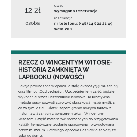
uwagi
12 zł
wymagana rezerwacja
rezerwacja
osoba
nr telefonu: (+48) 14 621 21 49
wew. 200
RZECZ O WINCENTYM WITOSIE-
HISTORIA ZAMKNIĘTA W
LAPBOOKU (NOWOŚĆ)
Lekcja prowadzona w oparciu o stałą ekspozycję muzealną
oraz film pt. „Cud Jedności”. Uzupełnieniem zajęć będzie
wykonanie przez uczestników lapbooka. Ta kreatywna
metoda pracy pozwoli stworzyć obrazkową mapę myśli, a
co za tym idzie – ułatwi zapamiętanie nowych faktów z
historii związanych z bohaterem lekcji, Wincentym
Witosem. Część materiałów potrzebnych do przygotowania
książki tematycznej zostanie opracowana i przygotowana
przez muzeum. Gotowego lapbooka uczniowie zabiorą ze
sobą do domu.