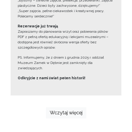
„Byliśmy – świetne zajęcia, prelekcja, przebieranki, zajęcia
plastyczne. Dzieci były zachwycone, dziękujemy!”
„Super zajęcia, pełne ciekawostek i kreatywnej pracy.
Polecamy serdecznie!”
Rezerwacje już trwają
Zapraszamy do planowania wizyt oraz pobierania plików
PDF z pełną ofertą edukacyjną i lekcjami muzealnymi –
dostępna jest również skrócona wersja oferty bez
szczegółowych opisów.
PS. Informujemy, że z dniem 1 grudnia 2025 r. oddział
Muzeum Zamek w Dębnie jest zamknięty dla
zwiedzających.
Odkryjcie z nami świat pełen historii!
Wczytaj więcej