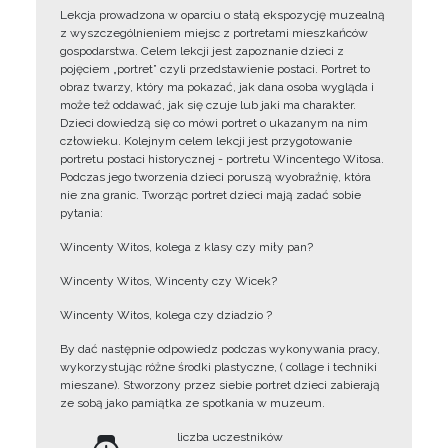
Lekcja prowadzona w oparciu o stałą ekspozycję muzealną
z wyszczególnieniem miejsc z portretami mieszkańców
gospodarstwa. Celem lekcji jest zapoznanie dzieci z
pojęciem „portret” czyli przedstawienie postaci. Portret to
obraz twarzy, który ma pokazać, jak dana osoba wygląda i
może też oddawać, jak się czuje lub jaki ma charakter.
Dzieci dowiedzą się co mówi portret o ukazanym na nim
człowieku. Kolejnym celem lekcji jest przygotowanie
portretu postaci historycznej - portretu Wincentego Witosa.
Podczas jego tworzenia dzieci poruszą wyobraźnię, która
nie zna granic. Tworząc portret dzieci mają zadać sobie
pytania:
Wincenty Witos, kolega z klasy czy miły pan?
Wincenty Witos, Wincenty czy Wicek?
Wincenty Witos, kolega czy dziadzio ?
By dać następnie odpowiedz podczas wykonywania pracy,
wykorzystując różne środki plastyczne, ( collage i techniki
mieszane). Stworzony przez siebie portret dzieci zabierają
ze sobą jako pamiątka ze spotkania w muzeum.
liczba uczestników