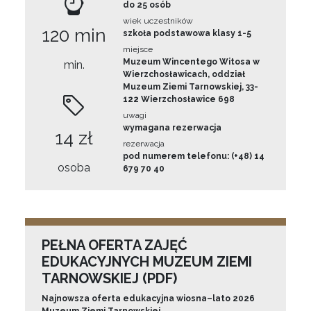
do 25 osób
wiek uczestników
120 min
szkoła podstawowa klasy 1-5
miejsce
Muzeum Wincentego Witosa w
min.
Wierzchosławicach, oddział
Muzeum Ziemi Tarnowskiej, 33-
122 Wierzchosławice 698
uwagi
wymagana rezerwacja
14 zł
rezerwacja
pod numerem telefonu: (+48) 14
osoba
679 70 40
PEŁNA OFERTA ZAJĘĆ
EDUKACYJNYCH MUZEUM ZIEMI
TARNOWSKIEJ (PDF)
Najnowsza oferta edukacyjna wiosna–lato 2026