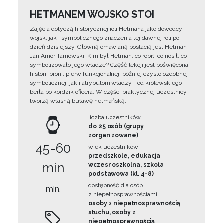
HETMANEM WOJSKO STOI
Zajęcia dotyczą historycznej roli Hetmana jako dowódcy
wojsk, jak i symbolicznego znaczenia tej dawnej roli po
dzień dzisiejszy. Główną omawianą postacią jest Hetman
Jan Amor Tarnowski. Kim był Hetman, co robił, co nosił, co
symbolizowało jego władze? Część lekcji jest poświęcona
historii broni, pierw funkcjonalnej, później czysto ozdobnej i
symbolicznej, jak i atrybutom władzy - od królewskiego
berła po kordzik oficera. W części praktycznej uczestnicy
tworzą własną buławę hetmańską.
liczba uczestników
do 25 osób (grupy
zorganizowane)
45-60
wiek uczestników
przedszkole, edukacja
min
wczesnoszkolna, szkoła
podstawowa (kl. 4-8)
dostępność dla osób
min.
z niepełnosprawnościami
osoby z niepełnosprawnością
słuchu, osoby z
niepełnosprawnością