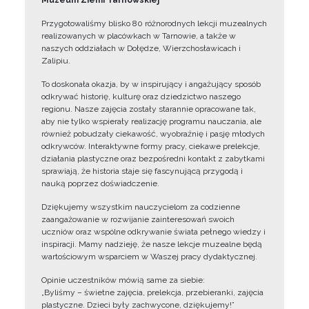
Muzeum Ziemi Tarnowskiej
Przygotowaliśmy blisko 80 różnorodnych lekcji muzealnych
realizowanych w placówkach w Tarnowie, a także w
naszych oddziałach w Dołędze, Wierzchosławicach i
Zalipiu.
To doskonała okazja, by w inspirujący i angażujący sposób
odkrywać historię, kulturę oraz dziedzictwo naszego
regionu. Nasze zajęcia zostały starannie opracowane tak,
aby nie tylko wspierały realizację programu nauczania, ale
również pobudzały ciekawość, wyobraźnię i pasję młodych
odkrywców. Interaktywne formy pracy, ciekawe prelekcje,
działania plastyczne oraz bezpośredni kontakt z zabytkami
sprawiają, że historia staje się fascynującą przygodą i
nauką poprzez doświadczenie.
Dziękujemy wszystkim nauczycielom za codzienne
zaangażowanie w rozwijanie zainteresowań swoich
uczniów oraz wspólne odkrywanie świata pełnego wiedzy i
inspiracji. Mamy nadzieję, że nasze lekcje muzealne będą
wartościowym wsparciem w Waszej pracy dydaktycznej.
Opinie uczestników mówią same za siebie:
„Byliśmy – świetne zajęcia, prelekcja, przebieranki, zajęcia
plastyczne. Dzieci były zachwycone, dziękujemy!”