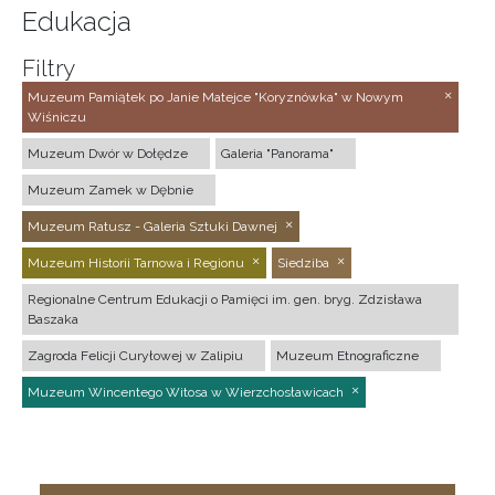
Edukacja
Filtry
Muzeum Pamiątek po Janie Matejce "Koryznówka" w Nowym
Wiśniczu
Muzeum Dwór w Dołędze
Galeria "Panorama"
Muzeum Zamek w Dębnie
Muzeum Ratusz - Galeria Sztuki Dawnej
Muzeum Historii Tarnowa i Regionu
Siedziba
Regionalne Centrum Edukacji o Pamięci im. gen. bryg. Zdzisława
Baszaka
Zagroda Felicji Curyłowej w Zalipiu
Muzeum Etnograficzne
Muzeum Wincentego Witosa w Wierzchosławicach