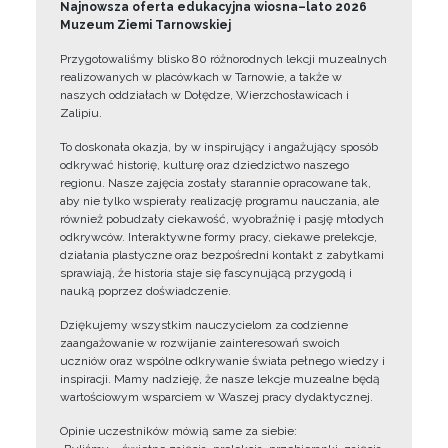
Najnowsza oferta edukacyjna wiosna–lato 2026
Muzeum Ziemi Tarnowskiej
Przygotowaliśmy blisko 80 różnorodnych lekcji muzealnych
realizowanych w placówkach w Tarnowie, a także w
naszych oddziałach w Dołędze, Wierzchosławicach i
Zalipiu.
To doskonała okazja, by w inspirujący i angażujący sposób
odkrywać historię, kulturę oraz dziedzictwo naszego
regionu. Nasze zajęcia zostały starannie opracowane tak,
aby nie tylko wspierały realizację programu nauczania, ale
również pobudzały ciekawość, wyobraźnię i pasję młodych
odkrywców. Interaktywne formy pracy, ciekawe prelekcje,
działania plastyczne oraz bezpośredni kontakt z zabytkami
sprawiają, że historia staje się fascynującą przygodą i
nauką poprzez doświadczenie.
Dziękujemy wszystkim nauczycielom za codzienne
zaangażowanie w rozwijanie zainteresowań swoich
uczniów oraz wspólne odkrywanie świata pełnego wiedzy i
inspiracji. Mamy nadzieję, że nasze lekcje muzealne będą
wartościowym wsparciem w Waszej pracy dydaktycznej.
Opinie uczestników mówią same za siebie: