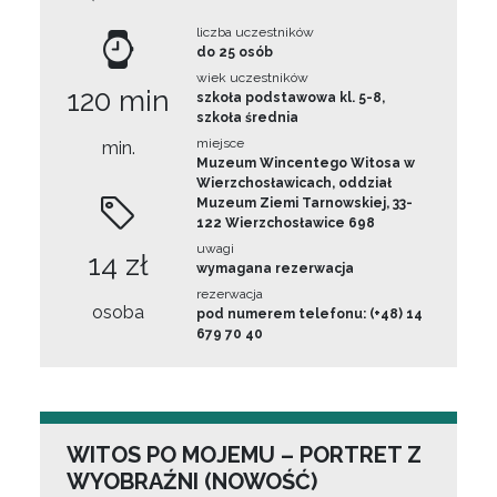
liczba uczestników
do 25 osób
wiek uczestników
120 min
szkoła podstawowa kl. 5-8,
szkoła średnia
miejsce
min.
Muzeum Wincentego Witosa w
Wierzchosławicach, oddział
Muzeum Ziemi Tarnowskiej, 33-
122 Wierzchosławice 698
uwagi
14 zł
wymagana rezerwacja
rezerwacja
osoba
pod numerem telefonu: (+48) 14
679 70 40
WITOS PO MOJEMU – PORTRET Z
WYOBRAŹNI (NOWOŚĆ)