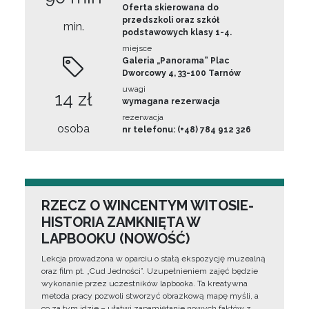
Oferta skierowana do
przedszkoli oraz szkół
min.
podstawowych klasy 1-4.
miejsce
Galeria „Panorama” Plac
Dworcowy 4, 33-100 Tarnów
uwagi
14 zł
wymagana rezerwacja
rezerwacja
osoba
nr telefonu: (+48) 784 912 326
RZECZ O WINCENTYM WITOSIE-
HISTORIA ZAMKNIĘTA W
LAPBOOKU (NOWOŚĆ)
Lekcja prowadzona w oparciu o stałą ekspozycję muzealną
oraz film pt. „Cud Jedności”. Uzupełnieniem zajęć będzie
wykonanie przez uczestników lapbooka. Ta kreatywna
metoda pracy pozwoli stworzyć obrazkową mapę myśli, a
co za tym idzie – ułatwi zapamiętanie nowych faktów z