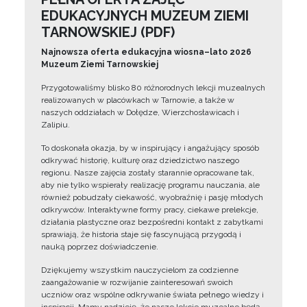
EDUKACYJNYCH MUZEUM ZIEMI
TARNOWSKIEJ (PDF)
Najnowsza oferta edukacyjna wiosna–lato 2026
Muzeum Ziemi Tarnowskiej
Przygotowaliśmy blisko 80 różnorodnych lekcji muzealnych
realizowanych w placówkach w Tarnowie, a także w
naszych oddziałach w Dołędze, Wierzchosławicach i
Zalipiu.
To doskonała okazja, by w inspirujący i angażujący sposób
odkrywać historię, kulturę oraz dziedzictwo naszego
regionu. Nasze zajęcia zostały starannie opracowane tak,
aby nie tylko wspierały realizację programu nauczania, ale
również pobudzały ciekawość, wyobraźnię i pasję młodych
odkrywców. Interaktywne formy pracy, ciekawe prelekcje,
działania plastyczne oraz bezpośredni kontakt z zabytkami
sprawiają, że historia staje się fascynującą przygodą i
nauką poprzez doświadczenie.
Dziękujemy wszystkim nauczycielom za codzienne
zaangażowanie w rozwijanie zainteresowań swoich
uczniów oraz wspólne odkrywanie świata pełnego wiedzy i