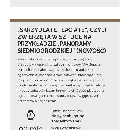
„SKRZYDLATE I ŁACIATE”, CZYLI
ZWIERZĘTA W SZTUCE NA
PRZYKŁADZIE „PANORAMY
SIEDMIOGRODZKIEJ” (NOWOŚĆ)
Zwierzęta to jeden z najstarszych i najczęściej
przygotowywanych w sztuce motywów. Występują
symbolicznie jako towarzysze ludzi, magicznie,
egzotycznie, podczas bitew, polowań, nieodłącznie z
przyrodą. Sama obecność zwierząt w sztuce wynika z
fundamentalnej potrzeby człowieka, by określić relację
między sobą a światem innych istot. Część plastyczna
będzie poświęcona malowaniu odlewów gipsowych
przedstawiających konia.
liczba uczestników
do 25 osób (grupy
zorganizowane)
90 min
wiek uczestników