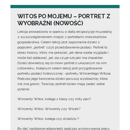
WITOS PO MOJEMU – PORTRET Z
WYOBRAŹNI (NOWOŚĆ)
Lekcja prowadzona w oparciu o stałą ekspozycję muzealną
z wyszczególnieniem miejsc z portretami mieszkańców
gospodarstwa. Celem lekcji jest zapoznanie dzieci z
pojęciem „portret” czyli przedstawienie postaci. Portret to
obraz twarzy, który ma pokazać, jak dana osoba wygląda i
może też oddawać, jak się czuje lub jaki ma charakter.
Dzieci dowiedzą się co mówi portret o ukazanym na nim
człowieku. Kolejnym celem lekcji jest przygotowanie
portretu postaci historycznej - portretu Wincentego Witosa.
Podczas jego tworzenia dzieci poruszą wyobraźnię, która
nie zna granic. Tworząc portret dzieci mają zadać sobie
pytania:
Wincenty Witos, kolega z klasy czy miły pan?
Wincenty Witos, Wincenty czy Wicek?
Wincenty Witos, kolega czy dziadzio ?
By dać następnie odpowiedz podczas wykonywania pracy,