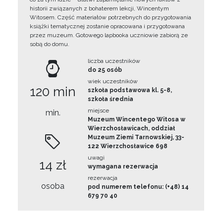
historii związanych z bohaterem lekcji, Wincentym
Witosem. Część materiałów potrzebnych do przygotowania
książki tematycznej zostanie opracowana i przygotowana
przez muzeum. Gotowego lapbooka uczniowie zabiorą ze
sobą do domu.
liczba uczestników
do 25 osób
wiek uczestników
120 min
szkoła podstawowa kl. 5-8,
szkoła średnia
miejsce
min.
Muzeum Wincentego Witosa w
Wierzchosławicach, oddział
Muzeum Ziemi Tarnowskiej, 33-
122 Wierzchosławice 698
uwagi
14 zł
wymagana rezerwacja
rezerwacja
osoba
pod numerem telefonu: (+48) 14
679 70 40