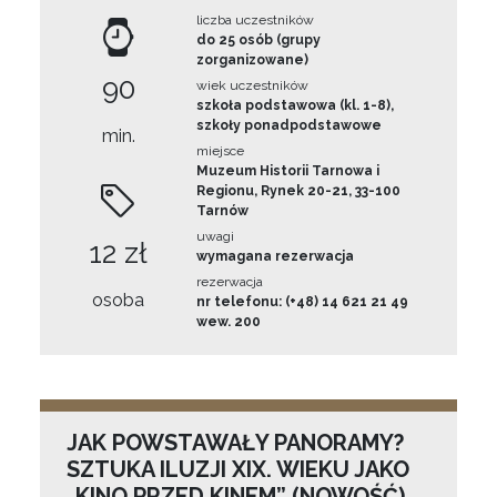
liczba uczestników
do 25 osób (grupy
zorganizowane)
90
wiek uczestników
szkoła podstawowa (kl. 1-8),
szkoły ponadpodstawowe
min.
miejsce
Muzeum Historii Tarnowa i
Regionu, Rynek 20-21, 33-100
Tarnów
uwagi
12 zł
wymagana rezerwacja
rezerwacja
osoba
nr telefonu: (+48) 14 621 21 49
wew. 200
JAK POWSTAWAŁY PANORAMY?
SZTUKA ILUZJI XIX. WIEKU JAKO
„KINO PRZED KINEM” (NOWOŚĆ)