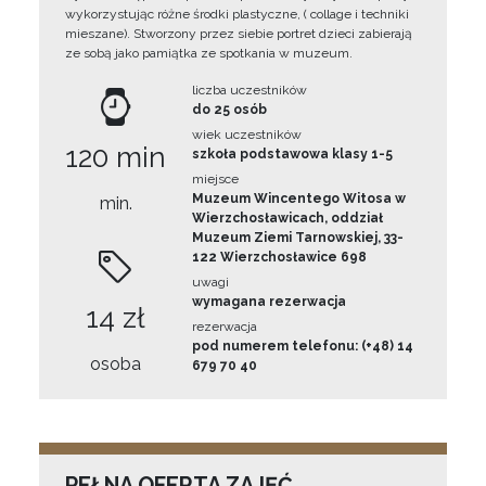
wykorzystując różne środki plastyczne, ( collage i techniki
mieszane). Stworzony przez siebie portret dzieci zabierają
ze sobą jako pamiątka ze spotkania w muzeum.
liczba uczestników
do 25 osób
wiek uczestników
120 min
szkoła podstawowa klasy 1-5
miejsce
Muzeum Wincentego Witosa w
min.
Wierzchosławicach, oddział
Muzeum Ziemi Tarnowskiej, 33-
122 Wierzchosławice 698
uwagi
wymagana rezerwacja
14 zł
rezerwacja
pod numerem telefonu: (+48) 14
osoba
679 70 40
PEŁNA OFERTA ZAJĘĆ