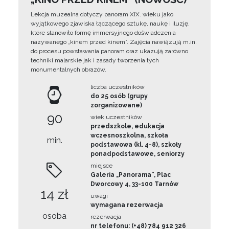
Lekcja muzealna dotyczy panoram XIX. wieku jako
wyjątkowego zjawiska łączącego sztukę, naukę i iluzję,
które stanowiło formę immersyjnego doświadczenia
nazywanego „kinem przed kinem”. Zajęcia nawiązują m.in.
do procesu powstawania panoram oraz ukazują zarówno
techniki malarskie jak i zasady tworzenia tych
monumentalnych obrazów.
liczba uczestników
do 25 osób (grupy
zorganizowane)
90
wiek uczestników
przedszkole, edukacja
wczesnoszkolna, szkoła
min.
podstawowa (kl. 4-8), szkoły
ponadpodstawowe, seniorzy
miejsce
Galeria „Panorama”, Plac
Dworcowy 4, 33-100 Tarnów
14 zł
uwagi
wymagana rezerwacja
osoba
rezerwacja
nr telefonu: (+48) 784 912 326