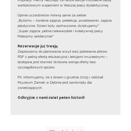
inspiracji. Mamy nadzieję, że nasze lekcje muzealne będą
wartościowym wsparciem w Waszej pracy dydaktycznej.
Opinie uczestników mówią same za siebie:
„Byliśmy – świetne zajęcia, prelekcja, przebieranki, zajęcia
plastyczne. Dzieci były zachwycone, dziękujemy!”
„Super zajęcia, pełne ciekawostek i kreatywnej pracy.
Polecamy serdecznie!”
Rezerwacje już trwają
Zapraszamy do planowania wizyt oraz pobierania plików
PDF z pełną ofertą edukacyjną i lekcjami muzealnymi –
dostępna jest również skrócona wersja oferty bez
szczegółowych opisów.
PS. Informujemy, że z dniem 1 grudnia 2025 r. oddział
Muzeum Zamek w Dębnie jest zamknięty dla
zwiedzających.
Odkryjcie z nami świat pełen historii!