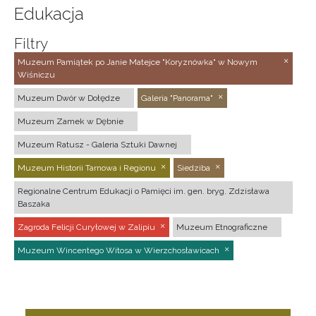
Edukacja
Filtry
Muzeum Pamiątek po Janie Matejce "Koryznówka" w Nowym
Wiśniczu
Muzeum Dwór w Dołędze
Galeria "Panorama"
Muzeum Zamek w Dębnie
Muzeum Ratusz - Galeria Sztuki Dawnej
Muzeum Historii Tarnowa i Regionu
Siedziba
Regionalne Centrum Edukacji o Pamięci im. gen. bryg. Zdzisława
Baszaka
Zagroda Felicji Curyłowej w Zalipiu
Muzeum Etnograficzne
Muzeum Wincentego Witosa w Wierzchosławicach