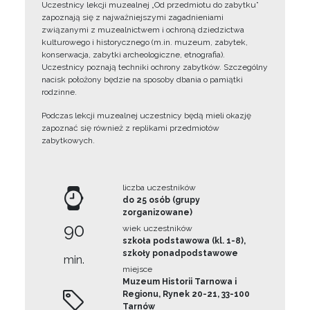
Uczestnicy lekcji muzealnej „Od przedmiotu do zabytku”
zapoznają się z najważniejszymi zagadnieniami
związanymi z muzealnictwem i ochroną dziedzictwa
kulturowego i historycznego (m.in. muzeum, zabytek,
konserwacja, zabytki archeologiczne, etnografia).
Uczestnicy poznają techniki ochrony zabytków. Szczególny
nacisk położony będzie na sposoby dbania o pamiątki
rodzinne.
Podczas lekcji muzealnej uczestnicy będą mieli okazję
zapoznać się również z replikami przedmiotów
zabytkowych.
liczba uczestników
do 25 osób (grupy
zorganizowane)
90
wiek uczestników
szkoła podstawowa (kl. 1-8),
szkoły ponadpodstawowe
min.
miejsce
Muzeum Historii Tarnowa i
Regionu, Rynek 20-21, 33-100
Tarnów