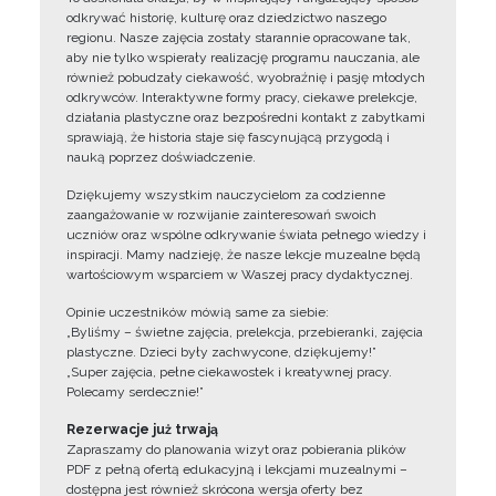
odkrywać historię, kulturę oraz dziedzictwo naszego
regionu. Nasze zajęcia zostały starannie opracowane tak,
aby nie tylko wspierały realizację programu nauczania, ale
również pobudzały ciekawość, wyobraźnię i pasję młodych
odkrywców. Interaktywne formy pracy, ciekawe prelekcje,
działania plastyczne oraz bezpośredni kontakt z zabytkami
sprawiają, że historia staje się fascynującą przygodą i
nauką poprzez doświadczenie.
Dziękujemy wszystkim nauczycielom za codzienne
zaangażowanie w rozwijanie zainteresowań swoich
uczniów oraz wspólne odkrywanie świata pełnego wiedzy i
inspiracji. Mamy nadzieję, że nasze lekcje muzealne będą
wartościowym wsparciem w Waszej pracy dydaktycznej.
Opinie uczestników mówią same za siebie:
„Byliśmy – świetne zajęcia, prelekcja, przebieranki, zajęcia
plastyczne. Dzieci były zachwycone, dziękujemy!”
„Super zajęcia, pełne ciekawostek i kreatywnej pracy.
Polecamy serdecznie!”
Rezerwacje już trwają
Zapraszamy do planowania wizyt oraz pobierania plików
PDF z pełną ofertą edukacyjną i lekcjami muzealnymi –
dostępna jest również skrócona wersja oferty bez