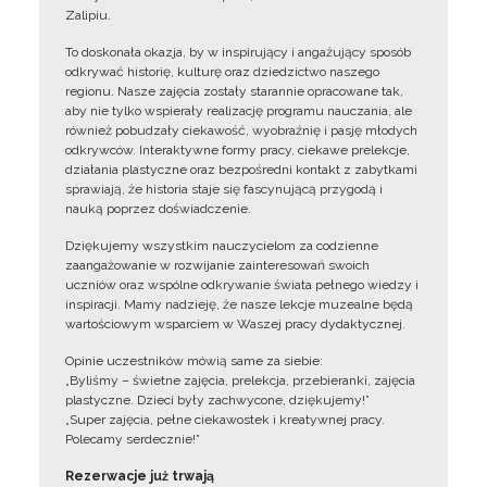
Zalipiu.
To doskonała okazja, by w inspirujący i angażujący sposób
odkrywać historię, kulturę oraz dziedzictwo naszego
regionu. Nasze zajęcia zostały starannie opracowane tak,
aby nie tylko wspierały realizację programu nauczania, ale
również pobudzały ciekawość, wyobraźnię i pasję młodych
odkrywców. Interaktywne formy pracy, ciekawe prelekcje,
działania plastyczne oraz bezpośredni kontakt z zabytkami
sprawiają, że historia staje się fascynującą przygodą i
nauką poprzez doświadczenie.
Dziękujemy wszystkim nauczycielom za codzienne
zaangażowanie w rozwijanie zainteresowań swoich
uczniów oraz wspólne odkrywanie świata pełnego wiedzy i
inspiracji. Mamy nadzieję, że nasze lekcje muzealne będą
wartościowym wsparciem w Waszej pracy dydaktycznej.
Opinie uczestników mówią same za siebie:
„Byliśmy – świetne zajęcia, prelekcja, przebieranki, zajęcia
plastyczne. Dzieci były zachwycone, dziękujemy!”
„Super zajęcia, pełne ciekawostek i kreatywnej pracy.
Polecamy serdecznie!”
Rezerwacje już trwają