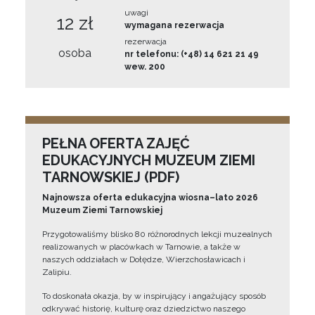
uwagi
12 zł
wymagana rezerwacja
rezerwacja
osoba
nr telefonu: (+48) 14 621 21 49
wew. 200
PEŁNA OFERTA ZAJĘĆ
EDUKACYJNYCH MUZEUM ZIEMI
TARNOWSKIEJ (PDF)
Najnowsza oferta edukacyjna wiosna–lato 2026
Muzeum Ziemi Tarnowskiej
Przygotowaliśmy blisko 80 różnorodnych lekcji muzealnych
realizowanych w placówkach w Tarnowie, a także w
naszych oddziałach w Dołędze, Wierzchosławicach i
Zalipiu.
To doskonała okazja, by w inspirujący i angażujący sposób
odkrywać historię, kulturę oraz dziedzictwo naszego