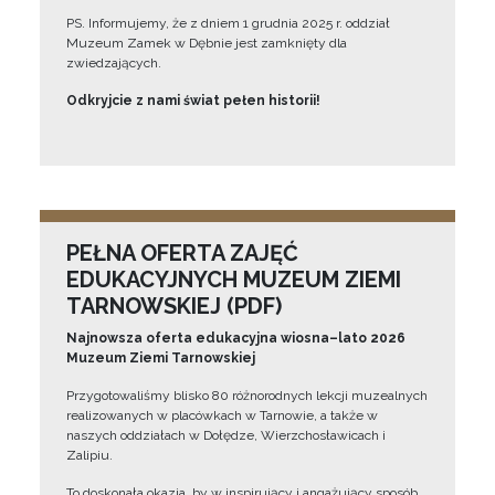
PS. Informujemy, że z dniem 1 grudnia 2025 r. oddział
Muzeum Zamek w Dębnie jest zamknięty dla
zwiedzających.
Odkryjcie z nami świat pełen historii!
PEŁNA OFERTA ZAJĘĆ
EDUKACYJNYCH MUZEUM ZIEMI
TARNOWSKIEJ (PDF)
Najnowsza oferta edukacyjna wiosna–lato 2026
Muzeum Ziemi Tarnowskiej
Przygotowaliśmy blisko 80 różnorodnych lekcji muzealnych
realizowanych w placówkach w Tarnowie, a także w
naszych oddziałach w Dołędze, Wierzchosławicach i
Zalipiu.
To doskonała okazja, by w inspirujący i angażujący sposób