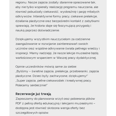
regionu. Nasze zajęcia zostały starannie opracowane tak,
aby nie tylko wspierały realizację programu nauczania, ale
również pobudzały ciekawość, wyobraźnię i pasję młodych
odkrywców. Interaktywne formy pracy, ciekawe prelekcje,
działania plastyczne oraz bezpośredni kontakt z zabytkami
sprawiają, że historia staje się fascynującą przygodą i
nauką poprzez doświadczenie.
Dziękujemy wszystkim nauczycielom za codzienne
zaangażowanie w rozwijanie zainteresowań swoich
uczniów oraz wspólne odkrywanie świata pełnego wiedzy i
inspiracji. Mamy nadzieję, że nasze lekcje muzealne będą
wartościowym wsparciem w Waszej pracy dydaktycznej.
Opinie uczestników mówią same za siebie:
„Byliśmy – świetne zajęcia, prelekcja, przebieranki, zajęcia
plastyczne. Dzieci były zachwycone, dziękujemy!”
„Super zajęcia, pełne ciekawostek i kreatywnej pracy.
Polecamy serdecznie!”
Rezerwacje już trwają
Zapraszamy do planowania wizyt oraz pobierania plików
PDF z pełną ofertą edukacyjną i lekcjami muzealnymi –
dostępna jest również skrócona wersja oferty bez
szczegółowych opisów.