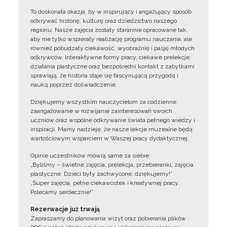
To doskonała okazja, by w inspirujący i angażujący sposób
odkrywać historię, kulturę oraz dziedzictwo naszego
regionu. Nasze zajęcia zostały starannie opracowane tak,
aby nie tylko wspierały realizację programu nauczania, ale
również pobudzały ciekawość, wyobraźnię i pasję młodych
odkrywców. Interaktywne formy pracy, ciekawe prelekcje,
działania plastyczne oraz bezpośredni kontakt z zabytkami
sprawiają, że historia staje się fascynującą przygodą i
nauką poprzez doświadczenie.
Dziękujemy wszystkim nauczycielom za codzienne
zaangażowanie w rozwijanie zainteresowań swoich
uczniów oraz wspólne odkrywanie świata pełnego wiedzy i
inspiracji. Mamy nadzieję, że nasze lekcje muzealne będą
wartościowym wsparciem w Waszej pracy dydaktycznej.
Opinie uczestników mówią same za siebie:
„Byliśmy – świetne zajęcia, prelekcja, przebieranki, zajęcia
plastyczne. Dzieci były zachwycone, dziękujemy!”
„Super zajęcia, pełne ciekawostek i kreatywnej pracy.
Polecamy serdecznie!”
Rezerwacje już trwają
Zapraszamy do planowania wizyt oraz pobierania plików