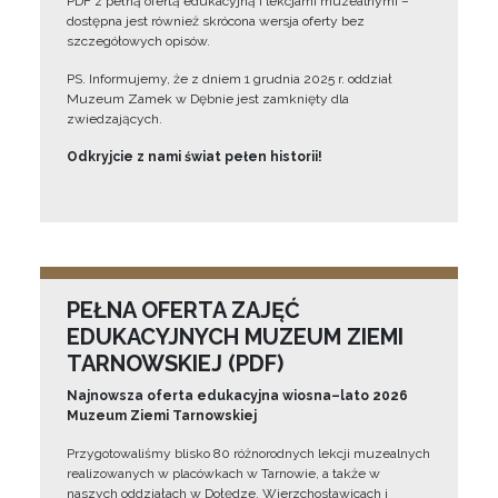
PDF z pełną ofertą edukacyjną i lekcjami muzealnymi –
dostępna jest również skrócona wersja oferty bez
szczegółowych opisów.
PS. Informujemy, że z dniem 1 grudnia 2025 r. oddział
Muzeum Zamek w Dębnie jest zamknięty dla
zwiedzających.
Odkryjcie z nami świat pełen historii!
PEŁNA OFERTA ZAJĘĆ
EDUKACYJNYCH MUZEUM ZIEMI
TARNOWSKIEJ (PDF)
Najnowsza oferta edukacyjna wiosna–lato 2026
Muzeum Ziemi Tarnowskiej
Przygotowaliśmy blisko 80 różnorodnych lekcji muzealnych
realizowanych w placówkach w Tarnowie, a także w
naszych oddziałach w Dołędze, Wierzchosławicach i