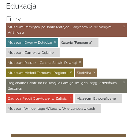
Edukacja
Filtry
Muzeum Pamiątek po Janie Matejce "Koryznówka" w Nowym
Wiśniczu
Muzeum Dwór w Dołędze
Galeria "Panorama"
Muzeum Zamek w Dębnie
Muzeum Ratusz - Galeria Sztuki Dawnej
Muzeum Historii Tarnowa i Regionu
Siedziba
Regionalne Centrum Edukacji o Pamięci im. gen. bryg. Zdzisława
Baszaka
Zagroda Felicji Curyłowej w Zalipiu
Muzeum Etnograficzne
Muzeum Wincentego Witosa w Wierzchosławicach