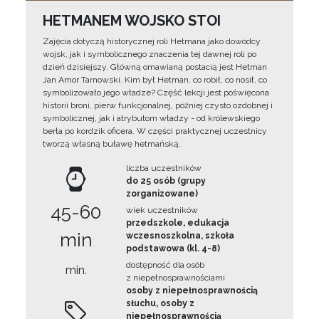
HETMANEM WOJSKO STOI
Zajęcia dotyczą historycznej roli Hetmana jako dowódcy
wojsk, jak i symbolicznego znaczenia tej dawnej roli po
dzień dzisiejszy. Główną omawianą postacią jest Hetman
Jan Amor Tarnowski. Kim był Hetman, co robił, co nosił, co
symbolizowało jego władze? Część lekcji jest poświęcona
historii broni, pierw funkcjonalnej, później czysto ozdobnej i
symbolicznej, jak i atrybutom władzy - od królewskiego
berła po kordzik oficera. W części praktycznej uczestnicy
tworzą własną buławę hetmańską.
liczba uczestników
do 25 osób (grupy
zorganizowane)
45-60
wiek uczestników
przedszkole, edukacja
min
wczesnoszkolna, szkoła
podstawowa (kl. 4-8)
dostępność dla osób
min.
z niepełnosprawnościami
osoby z niepełnosprawnością
słuchu, osoby z
niepełnosprawnością