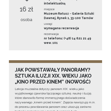
intelektualną
16 zł
miejsce
Muzeum Ratusz - Galeria Sztuki
Dawnej, Rynek 1, 33-100 Tarnów
osoba
uwagi
wymagana rezerwacja
rezerwacja
nr telefonu: (+48) 14 621 21 49
wew. 101
JAK POWSTAWAŁY PANORAMY?
SZTUKA ILUZJI XIX. WIEKU JAKO
„KINO PRZED KINEM” (NOWOŚĆ)
Lekcja muzealna dotyczy panoram XIX. wieku jako
wyjątkowego zjawiska łączącego sztukę, naukę i iluzję,
które stanowiło formę immersyjnego doświadczenia
nazywanego „kinem przed kinem”. Zajęcia nawiązują m.in.
do procesu powstawania panoram oraz ukazują zarówno