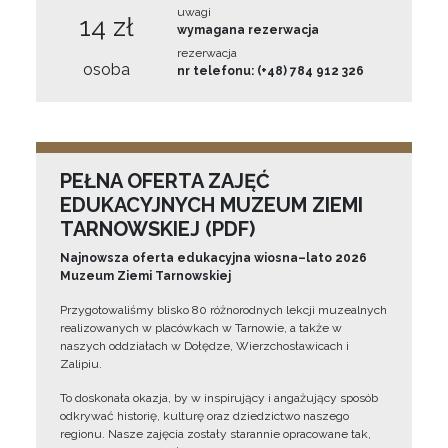
uwagi
14 zł
wymagana rezerwacja
rezerwacja
osoba
nr telefonu: (+48) 784 912 326
PEŁNA OFERTA ZAJĘĆ
EDUKACYJNYCH MUZEUM ZIEMI
TARNOWSKIEJ (PDF)
Najnowsza oferta edukacyjna wiosna–lato 2026
Muzeum Ziemi Tarnowskiej
Przygotowaliśmy blisko 80 różnorodnych lekcji muzealnych
realizowanych w placówkach w Tarnowie, a także w
naszych oddziałach w Dołędze, Wierzchosławicach i
Zalipiu.
To doskonała okazja, by w inspirujący i angażujący sposób
odkrywać historię, kulturę oraz dziedzictwo naszego
regionu. Nasze zajęcia zostały starannie opracowane tak,