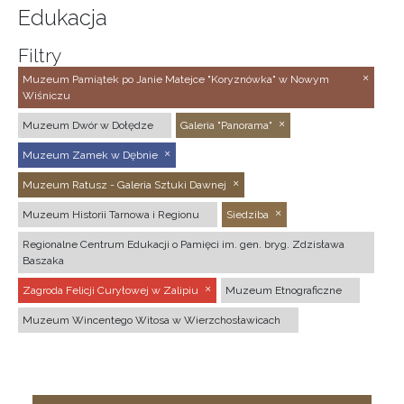
Edukacja
Filtry
Muzeum Pamiątek po Janie Matejce "Koryznówka" w Nowym
Wiśniczu
Muzeum Dwór w Dołędze
Galeria "Panorama"
Muzeum Zamek w Dębnie
Muzeum Ratusz - Galeria Sztuki Dawnej
Muzeum Historii Tarnowa i Regionu
Siedziba
Regionalne Centrum Edukacji o Pamięci im. gen. bryg. Zdzisława
Baszaka
Zagroda Felicji Curyłowej w Zalipiu
Muzeum Etnograficzne
Muzeum Wincentego Witosa w Wierzchosławicach