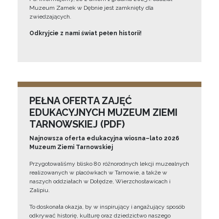
Muzeum Zamek w Dębnie jest zamknięty dla
zwiedzających.
Odkryjcie z nami świat pełen historii!
PEŁNA OFERTA ZAJĘĆ
EDUKACYJNYCH MUZEUM ZIEMI
TARNOWSKIEJ (PDF)
Najnowsza oferta edukacyjna wiosna–lato 2026
Muzeum Ziemi Tarnowskiej
Przygotowaliśmy blisko 80 różnorodnych lekcji muzealnych
realizowanych w placówkach w Tarnowie, a także w
naszych oddziałach w Dołędze, Wierzchosławicach i
Zalipiu.
To doskonała okazja, by w inspirujący i angażujący sposób
odkrywać historię, kulturę oraz dziedzictwo naszego