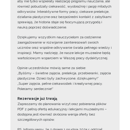
aby nie tylko wspierały realizację programu nauczania, ale
również pobudzały ciekawość, wyobraźnię i pasję młodych
odkrywców. Interaktywne formy pracy, ciekawe prelekcje,
działania plastyczne oraz bezpośredni kontakt z zabytkami
sprawiają, że historia staje się fascynującą przygodą i
nauką poprzez doświadczenie.
Dziękujemy wszystkim nauczycielom za codzienne
zaangażowanie w rozwijanie zainteresowań swoich
uczniów oraz wspólne odkrywanie świata pełnego wiedzy i
inspiracji. Mamy nadzieję, że nasze lekcje muzealne będą
wartościowym wsparciem w Waszej pracy dydaktycznej.
Opinie uczestników mówią same za siebie:
„Byliśmy – świetne zajęcia, prelekcja, przebieranki, zajęcia
plastyczne. Dzieci były zachwycone, dziękujemy!”
„Super zajęcia, pełne ciekawostek i kreatywnej pracy.
Polecamy serdecznie!”
Rezerwacje już trwają
Zapraszamy do planowania wizyt oraz pobierania plików
PDF z pełną ofertą edukacyjną i lekcjami muzealnymi –
dostępna jest również skrócona wersja oferty bez
szczegółowych opisów.
PS. Informujemy, że z dniem 1 grudnia 2025 r. oddział