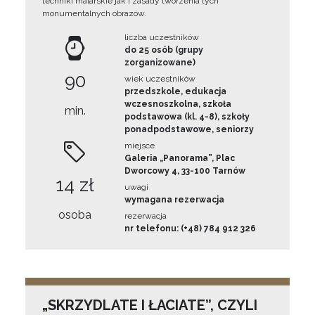
techniki malarskie jak i zasady tworzenia tych
monumentalnych obrazów.
liczba uczestników
do 25 osób (grupy
zorganizowane)
90
wiek uczestników
przedszkole, edukacja
wczesnoszkolna, szkoła
min.
podstawowa (kl. 4-8), szkoły
ponadpodstawowe, seniorzy
miejsce
Galeria „Panorama”, Plac
Dworcowy 4, 33-100 Tarnów
14 zł
uwagi
wymagana rezerwacja
osoba
rezerwacja
nr telefonu: (+48) 784 912 326
„SKRZYDLATE I ŁACIATE”, CZYLI