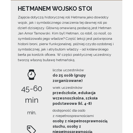
HETMANEM WOJSKO STOI
Zajęcia dotyczą historycznej roli Hetmana jako dowódcy
wojsk, jak i symbolicznego znaczenia tej dawnej roli po
dzień dzisiejszy. Główną omawianą postacią jest Hetman
Jan Amor Tarnowski. Kim był Hetman, co robił, co nosił, co
symbolizowało jego władze? Część lekcji jest poświęcona
historii broni, pierw funkcjonalnej, później czysto ozdobnej i
symbolicznej, jak i atrybutom władzy - od królewskiego
berła po kordzik oficera. W części praktycznej uczestnicy
tworzą własną buławę hetmańską.
liczba uczestników
do 25 osób (grupy
zorganizowane)
45-60
wiek uczestników
przedszkole, edukacja
min
wczesnoszkolna, szkoła
podstawowa (kl. 4-8)
dostępność dla osób
min.
z niepełnosprawnościami
osoby z niepełnosprawnością
słuchu, osoby z
niepełnosprawnością