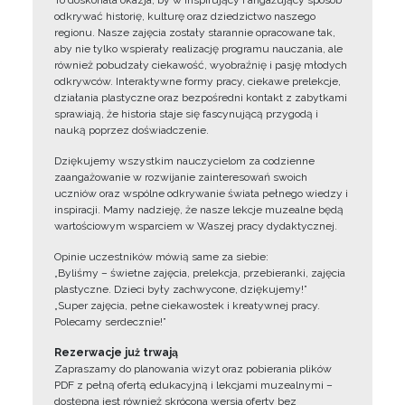
To doskonała okazja, by w inspirujący i angażujący sposób
odkrywać historię, kulturę oraz dziedzictwo naszego
regionu. Nasze zajęcia zostały starannie opracowane tak,
aby nie tylko wspierały realizację programu nauczania, ale
również pobudzały ciekawość, wyobraźnię i pasję młodych
odkrywców. Interaktywne formy pracy, ciekawe prelekcje,
działania plastyczne oraz bezpośredni kontakt z zabytkami
sprawiają, że historia staje się fascynującą przygodą i
nauką poprzez doświadczenie.
Dziękujemy wszystkim nauczycielom za codzienne
zaangażowanie w rozwijanie zainteresowań swoich
uczniów oraz wspólne odkrywanie świata pełnego wiedzy i
inspiracji. Mamy nadzieję, że nasze lekcje muzealne będą
wartościowym wsparciem w Waszej pracy dydaktycznej.
Opinie uczestników mówią same za siebie:
„Byliśmy – świetne zajęcia, prelekcja, przebieranki, zajęcia
plastyczne. Dzieci były zachwycone, dziękujemy!”
„Super zajęcia, pełne ciekawostek i kreatywnej pracy.
Polecamy serdecznie!”
Rezerwacje już trwają
Zapraszamy do planowania wizyt oraz pobierania plików
PDF z pełną ofertą edukacyjną i lekcjami muzealnymi –
dostępna jest również skrócona wersja oferty bez