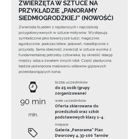
ZWIERZĘTA W SZTUCE NA
PRZYKŁADZIE „PANORAMY
SIEDMIOGRODZKIEJ” (NOWOŚĆ)
Zwierzęta to jeden z najstarszych i najczęściej
przygotowywanych w sztuce motywów. Występują
symbolicznie jako towarzysze ludzi, magicznie,
egzotycznie, podczas bitew, polowań, nieodłącznie z
przyrodą. Sama obecność zwierząt w sztuce wynika z
fundamentalnej potrzeby człowieka, by określić relację
między sobą a światem innych istot. Część plastyczna
będzie poświęcona malowaniu odlewów gipsowych
przedstawiających konia.
liczba uczestników
do 25 osób (grupy
zorganizowane)
90 min
wiek uczestników
Oferta skierowana do
przedszkoli oraz szkół
min.
podstawowych klasy 1-4.
miejsce
Galeria „Panorama” Plac
Dworcowy 4, 33-100 Tarnów