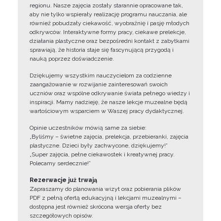
regionu. Nasze zajęcia zostały starannie opracowane tak,
aby nie tylko wspierały realizację programu nauczania, ale
również pobudzały ciekawość, wyobraźnię i pasję młodych
odkrywców. Interaktywne formy pracy, ciekawe prelekcje,
działania plastyczne oraz bezpośredni kontakt z zabytkami
sprawiają, że historia staje się fascynującą przygodą i
nauką poprzez doświadczenie.
Dziękujemy wszystkim nauczycielom za codzienne
zaangażowanie w rozwijanie zainteresowań swoich
uczniów oraz wspólne odkrywanie świata pełnego wiedzy i
inspiracji. Mamy nadzieję, że nasze lekcje muzealne będą
wartościowym wsparciem w Waszej pracy dydaktycznej.
Opinie uczestników mówią same za siebie:
„Byliśmy – świetne zajęcia, prelekcja, przebieranki, zajęcia
plastyczne. Dzieci były zachwycone, dziękujemy!”
„Super zajęcia, pełne ciekawostek i kreatywnej pracy.
Polecamy serdecznie!”
Rezerwacje już trwają
Zapraszamy do planowania wizyt oraz pobierania plików
PDF z pełną ofertą edukacyjną i lekcjami muzealnymi –
dostępna jest również skrócona wersja oferty bez
szczegółowych opisów.