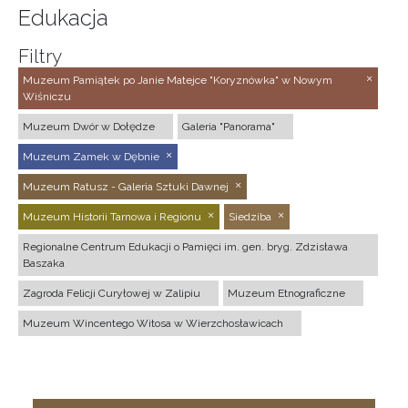
Edukacja
Filtry
Muzeum Pamiątek po Janie Matejce "Koryznówka" w Nowym
Wiśniczu
Muzeum Dwór w Dołędze
Galeria "Panorama"
Muzeum Zamek w Dębnie
Muzeum Ratusz - Galeria Sztuki Dawnej
Muzeum Historii Tarnowa i Regionu
Siedziba
Regionalne Centrum Edukacji o Pamięci im. gen. bryg. Zdzisława
Baszaka
Zagroda Felicji Curyłowej w Zalipiu
Muzeum Etnograficzne
Muzeum Wincentego Witosa w Wierzchosławicach