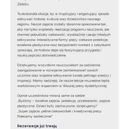
Zalipiu.
To doskonała okazja, by w inspirujący i angażujący sposób
odkrywać historię, kulturę oraz dziedzictwo naszego
regionu. Nasze zajęcia zostały starannie opracowane tak,
aby nie tylko wspierały realizację programu nauczania, ale
również pobudzały ciekawość, wyobraźnię i pasję młodych
odkrywców. Interaktywne formy pracy, ciekawe prelekcje,
działania plastyczne oraz bezpośredni kontakt z zabytkami
sprawiają, że historia staje się fascynującą przygodą i
nauką poprzez doświadczenie.
Dziękujemy wszystkim nauczycielom za codzienne
zaangażowanie w rozwijanie zainteresowań swoich
uczniów oraz wspólne odkrywanie świata pełnego wiedzy i
inspiracji. Mamy nadzieję, że nasze lekcje muzealne będą
wartościowym wsparciem w Waszej pracy dydaktycznej.
Opinie uczestników mówią same za siebie:
„Byliśmy – świetne zajęcia, prelekcja, przebieranki, zajęcia
plastyczne. Dzieci były zachwycone, dziękujemy!”
„Super zajęcia, pełne ciekawostek i kreatywnej pracy.
Polecamy serdecznie!”
Rezerwacje już trwają