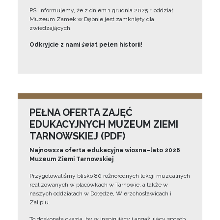
PS. Informujemy, że z dniem 1 grudnia 2025 r. oddział
Muzeum Zamek w Dębnie jest zamknięty dla
zwiedzających.
Odkryjcie z nami świat pełen historii!
PEŁNA OFERTA ZAJĘĆ
EDUKACYJNYCH MUZEUM ZIEMI
TARNOWSKIEJ (PDF)
Najnowsza oferta edukacyjna wiosna–lato 2026
Muzeum Ziemi Tarnowskiej
Przygotowaliśmy blisko 80 różnorodnych lekcji muzealnych
realizowanych w placówkach w Tarnowie, a także w
naszych oddziałach w Dołędze, Wierzchosławicach i
Zalipiu.
To doskonała okazja, by w inspirujący i angażujący sposób