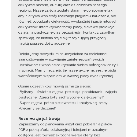
odkrywać historię, kulturę oraz dziedzictwo naszego
regionu. Nasze zajęcia zostały starannie opracowane tak,
aby nie tylko wspierały realizację programu nauczania, ale
również pobudzały ciekawość, wyobraźnię i pasję młodych
odkrywców. Interaktywne formy pracy, ciekawe prelekcje,
działania plastyczne oraz bezpośredni kontakt z zabytkami
sprawiają, że historia staje się fascynującą przygodą i
nauką poprzez doświadczenie.
Dziękujemy wszystkim nauczycielom za codzienne
zaangażowanie w rozwijanie zainteresowań swoich
uczniów oraz wspólne odkrywanie świata pełnego wiedzy i
inspiracji. Mamy nadzieję, że nasze lekcje muzealne będą
wartościowym wsparciem w Waszej pracy dydaktycznej.
Opinie uczestników mówią same za siebie:
„Byliśmy – świetne zajęcia, prelekcja, przebieranki, zajęcia
plastyczne. Dzieci były zachwycone, dziękujemy!”
„Super zajęcia, pełne ciekawostek i kreatywnej pracy.
Polecamy serdecznie!”
Rezerwacje już trwają
Zapraszamy do planowania wizyt oraz pobierania plików
PDF z pełną ofertą edukacyjną i lekcjami muzealnymi –
dostępna jest również skrócona wersja oferty bez