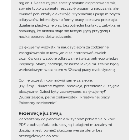
regionu. Nasze zajęcia zostały starannie opracowane tak,
aby nie tylko wspierały realizację programu nauczania, ale
również pobudzały ciekawość, wyobraźnię i pasję młodych
odkrywców. Interaktywne formy pracy, ciekawe prelekcje,
działania plastyczne oraz bezpośredni kontakt z zabytkami
sprawiają, że historia staje się fascynującą przygodą i
nauką poprzez doświadczenie.
Dziękujemy wszystkim nauczycielom za codzienne
zaangażowanie w rozwijanie zainteresowań swoich
uczniów oraz wspólne odkrywanie świata pełnego wiedzy i
inspiracji. Mamy nadzieję, że nasze lekcje muzealne będą
wartościowym wsparciem w Waszej pracy dydaktycznej.
Opinie uczestników mówią same za siebie:
„Byliśmy – świetne zajęcia, prelekcja, przebieranki, zajęcia
plastyczne. Dzieci były zachwycone, dziękujemy!”
„Super zajęcia, pełne ciekawostek i kreatywnej pracy.
Polecamy serdecznie!”
Rezerwacje już trwają
Zapraszamy do planowania wizyt oraz pobierania plików
PDF z pełną ofertą edukacyjną i lekcjami muzealnymi –
dostępna jest również skrócona wersja oferty bez
szczegółowych opisów.