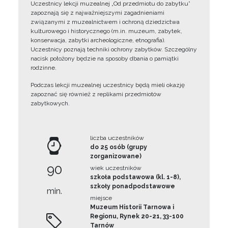
Uczestnicy lekcji muzealnej „Od przedmiotu do zabytku”
zapoznają się z najważniejszymi zagadnieniami
związanymi z muzealnictwem i ochroną dziedzictwa
kulturowego i historycznego (m.in. muzeum, zabytek,
konserwacja, zabytki archeologiczne, etnografia).
Uczestnicy poznają techniki ochrony zabytków. Szczególny
nacisk położony będzie na sposoby dbania o pamiątki
rodzinne.
Podczas lekcji muzealnej uczestnicy będą mieli okazję
zapoznać się również z replikami przedmiotów
zabytkowych.
liczba uczestników
do 25 osób (grupy
zorganizowane)
90
wiek uczestników
szkoła podstawowa (kl. 1-8),
szkoły ponadpodstawowe
min.
miejsce
Muzeum Historii Tarnowa i
Regionu, Rynek 20-21, 33-100
Tarnów