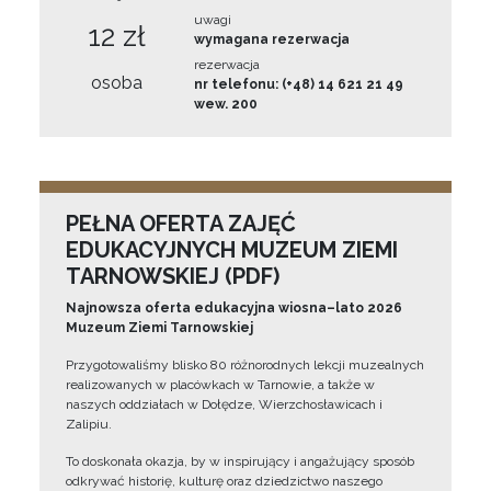
uwagi
12 zł
wymagana rezerwacja
rezerwacja
osoba
nr telefonu: (+48) 14 621 21 49
wew. 200
PEŁNA OFERTA ZAJĘĆ
EDUKACYJNYCH MUZEUM ZIEMI
TARNOWSKIEJ (PDF)
Najnowsza oferta edukacyjna wiosna–lato 2026
Muzeum Ziemi Tarnowskiej
Przygotowaliśmy blisko 80 różnorodnych lekcji muzealnych
realizowanych w placówkach w Tarnowie, a także w
naszych oddziałach w Dołędze, Wierzchosławicach i
Zalipiu.
To doskonała okazja, by w inspirujący i angażujący sposób
odkrywać historię, kulturę oraz dziedzictwo naszego