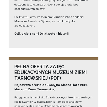
PDF z pełną ofertą edukacyjną i lekcjami muzealnymi –
dostępna jest również skrócona wersja oferty bez
szczegółowych opisów.
PS. Informujemy, że z dniem 1 grudnia 2025 r. oddział
Muzeum Zamek w Dębnie jest zamknięty dla
zwiedzających.
Odkryjcie z nami świat pełen historii!
PEŁNA OFERTA ZAJĘĆ
EDUKACYJNYCH MUZEUM ZIEMI
TARNOWSKIEJ (PDF)
Najnowsza oferta edukacyjna wiosna–lato 2026
Muzeum Ziemi Tarnowskiej
Przygotowaliśmy blisko 80 różnorodnych lekcji muzealnych
realizowanych w placówkach w Tarnowie, a także w
naszych oddziałach w Dołędze, Wierzchosławicach i