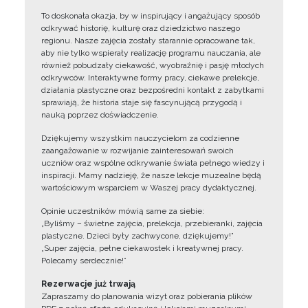
To doskonała okazja, by w inspirujący i angażujący sposób
odkrywać historię, kulturę oraz dziedzictwo naszego
regionu. Nasze zajęcia zostały starannie opracowane tak,
aby nie tylko wspierały realizację programu nauczania, ale
również pobudzały ciekawość, wyobraźnię i pasję młodych
odkrywców. Interaktywne formy pracy, ciekawe prelekcje,
działania plastyczne oraz bezpośredni kontakt z zabytkami
sprawiają, że historia staje się fascynującą przygodą i
nauką poprzez doświadczenie.
Dziękujemy wszystkim nauczycielom za codzienne
zaangażowanie w rozwijanie zainteresowań swoich
uczniów oraz wspólne odkrywanie świata pełnego wiedzy i
inspiracji. Mamy nadzieję, że nasze lekcje muzealne będą
wartościowym wsparciem w Waszej pracy dydaktycznej.
Opinie uczestników mówią same za siebie:
„Byliśmy – świetne zajęcia, prelekcja, przebieranki, zajęcia
plastyczne. Dzieci były zachwycone, dziękujemy!”
„Super zajęcia, pełne ciekawostek i kreatywnej pracy.
Polecamy serdecznie!”
Rezerwacje już trwają
Zapraszamy do planowania wizyt oraz pobierania plików