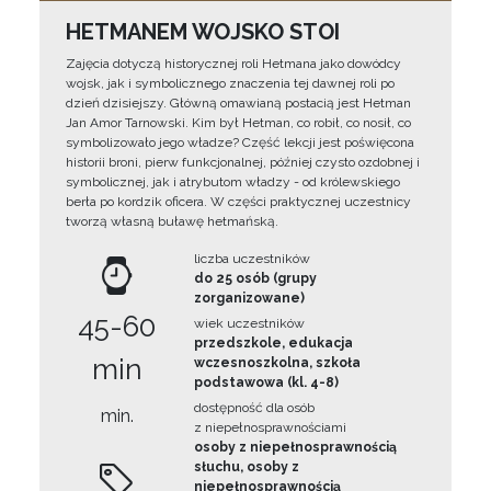
HETMANEM WOJSKO STOI
Zajęcia dotyczą historycznej roli Hetmana jako dowódcy
wojsk, jak i symbolicznego znaczenia tej dawnej roli po
dzień dzisiejszy. Główną omawianą postacią jest Hetman
Jan Amor Tarnowski. Kim był Hetman, co robił, co nosił, co
symbolizowało jego władze? Część lekcji jest poświęcona
historii broni, pierw funkcjonalnej, później czysto ozdobnej i
symbolicznej, jak i atrybutom władzy - od królewskiego
berła po kordzik oficera. W części praktycznej uczestnicy
tworzą własną buławę hetmańską.
liczba uczestników
do 25 osób (grupy
zorganizowane)
45-60
wiek uczestników
przedszkole, edukacja
min
wczesnoszkolna, szkoła
podstawowa (kl. 4-8)
dostępność dla osób
min.
z niepełnosprawnościami
osoby z niepełnosprawnością
słuchu, osoby z
niepełnosprawnością