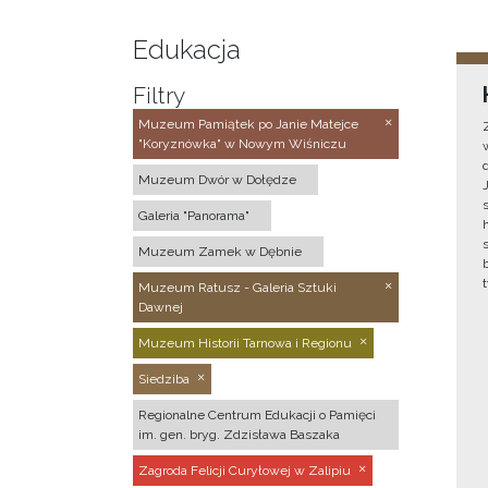
Edukacja
Filtry
Muzeum Pamiątek po Janie Matejce
"Koryznówka" w Nowym Wiśniczu
Muzeum Dwór w Dołędze
Galeria "Panorama"
Muzeum Zamek w Dębnie
Muzeum Ratusz - Galeria Sztuki
Dawnej
Muzeum Historii Tarnowa i Regionu
Siedziba
Regionalne Centrum Edukacji o Pamięci
im. gen. bryg. Zdzisława Baszaka
Zagroda Felicji Curyłowej w Zalipiu