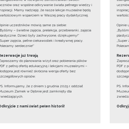
uczniów oraz wspólne odkrywanie świata pełnego wiedzy i
uczniów
inspiracji. Mamy nadzieję, że nasze lekcje muzealne będą
inspira
wartościowym wsparciem w Waszej pracy dydaktycznej.
wartośc
Opinie uczestników mówią same za siebie:
Opinie 
„Byliśmy – świetne zajęcia, prelekcja, przebieranki, zajęcia
„Byliśmy
plastyczne. Dzieci były zachwycone, dziękujemy!”
plastyc
„Super zajęcia, pełne ciekawostek i kreatywnej pracy.
„Super 
Polecamy serdecznie!”
Polecam
Rezerwacje już trwają
Rezerw
Zapraszamy do planowania wizyt oraz pobierania plików
Zaprasz
PDF z pełną ofertą edukacyjną i lekcjami muzealnymi –
PDF z p
dostępna jest również skrócona wersja oferty bez
dostępn
szczegółowych opisów.
szczegó
PS. Informujemy, że z dniem 1 grudnia 2025 r. oddział
PS. Inf
Muzeum Zamek w Dębnie jest zamknięty dla
Muzeum
zwiedzających.
zwiedza
Odkryjcie z nami świat pełen historii!
Odkryjc