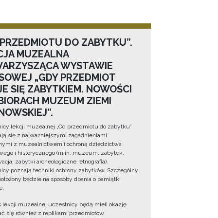
 PRZEDMIOTU DO ZABYTKU”.
CJA MUZEALNA
ARZYSZĄCA WYSTAWIE
SOWEJ „GDY PRZEDMIOT
JE SIĘ ZABYTKIEM. NOWOŚCI
BIORACH MUZEUM ZIEMI
NOWSKIEJ”.
icy lekcji muzealnej „Od przedmiotu do zabytku”
ją się z najważniejszymi zagadnieniami
ymi z muzealnictwem i ochroną dziedzictwa
wego i historycznego (m.in. muzeum, zabytek,
cja, zabytki archeologiczne, etnografia).
icy poznają techniki ochrony zabytków. Szczególny
położony będzie na sposoby dbania o pamiątki
e.
 lekcji muzealnej uczestnicy będą mieli okazję
ć się również z replikami przedmiotów