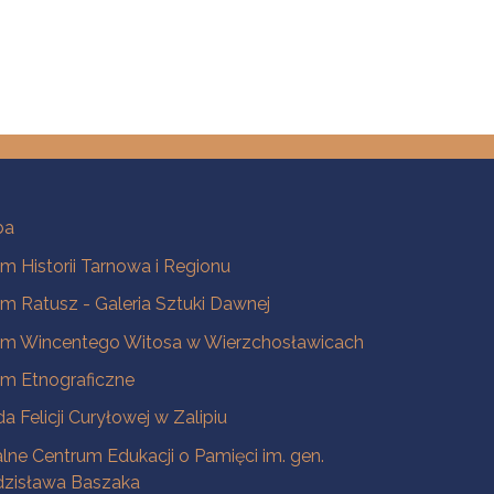
ba
 Historii Tarnowa i Regionu
 Ratusz - Galeria Sztuki Dawnej
m Wincentego Witosa w Wierzchosławicach
m Etnograficzne
a Felicji Curyłowej w Zalipiu
lne Centrum Edukacji o Pamięci im. gen.
dzisława Baszaka