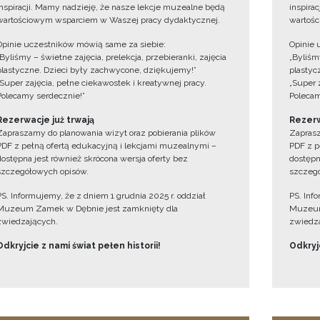
inspiracji. Mamy nadzieję, że nasze lekcje muzealne będą
inspira
wartościowym wsparciem w Waszej pracy dydaktycznej.
wartośc
Opinie uczestników mówią same za siebie:
Opinie 
„Byliśmy – świetne zajęcia, prelekcja, przebieranki, zajęcia
„Byliśmy
plastyczne. Dzieci były zachwycone, dziękujemy!”
plastyc
„Super zajęcia, pełne ciekawostek i kreatywnej pracy.
„Super 
Polecamy serdecznie!”
Polecam
Rezerwacje już trwają
Rezerw
Zapraszamy do planowania wizyt oraz pobierania plików
Zaprasz
PDF z pełną ofertą edukacyjną i lekcjami muzealnymi –
PDF z p
dostępna jest również skrócona wersja oferty bez
dostępn
szczegółowych opisów.
szczegó
PS. Informujemy, że z dniem 1 grudnia 2025 r. oddział
PS. Inf
Muzeum Zamek w Dębnie jest zamknięty dla
Muzeum
zwiedzających.
zwiedza
Odkryjcie z nami świat pełen historii!
Odkryjc