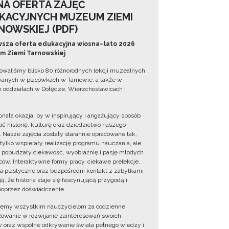
NA OFERTA ZAJĘĆ
KACYJNYCH MUZEUM ZIEMI
NOWSKIEJ (PDF)
sza oferta edukacyjna wiosna–lato 2026
 Ziemi Tarnowskiej
owaliśmy blisko 80 różnorodnych lekcji muzealnych
wanych w placówkach w Tarnowie, a także w
 oddziałach w Dołędze, Wierzchosławicach i
onała okazja, by w inspirujący i angażujący sposób
ć historię, kulturę oraz dziedzictwo naszego
. Nasze zajęcia zostały starannie opracowane tak,
 tylko wspierały realizację programu nauczania, ale
 pobudzały ciekawość, wyobraźnię i pasję młodych
ów. Interaktywne formy pracy, ciekawe prelekcje,
ia plastyczne oraz bezpośredni kontakt z zabytkami
ą, że historia staje się fascynującą przygodą i
oprzez doświadczenie.
jemy wszystkim nauczycielom za codzienne
owanie w rozwijanie zainteresowań swoich
 oraz wspólne odkrywanie świata pełnego wiedzy i