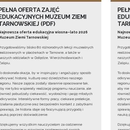
PEŁNA OFERTA ZAJĘĆ
PEŁ
EDUKACYJNYCH MUZEUM ZIEMI
EDU
TARNOWSKIEJ (PDF)
TAR
Najnowsza oferta edukacyjna wiosna–lato 2026
Najnow
Muzeum Ziemi Tarnowskiej
Muzeum
Przygotowaliśmy blisko 80 różnorodnych lekcji muzealnych
Przygot
realizowanych w placówkach w Tarnowie, a także w
realizo
naszych oddziałach w Dołędze, Wierzchosławicach i
naszych
Zalipiu.
Zalipiu.
To doskonała okazja, by w inspirujący i angażujący sposób
To dosk
odkrywać historię, kulturę oraz dziedzictwo naszego
odkrywa
regionu. Nasze zajęcia zostały starannie opracowane tak,
regionu
aby nie tylko wspierały realizację programu nauczania, ale
aby nie
również pobudzały ciekawość, wyobraźnię i pasję młodych
również
odkrywców. Interaktywne formy pracy, ciekawe prelekcje,
odkrywc
działania plastyczne oraz bezpośredni kontakt z zabytkami
działan
sprawiają, że historia staje się fascynującą przygodą i
sprawiaj
nauką poprzez doświadczenie.
nauką p
Dziękujemy wszystkim nauczycielom za codzienne
Dzięku
zaangażowanie w rozwijanie zainteresowań swoich
zaangaż