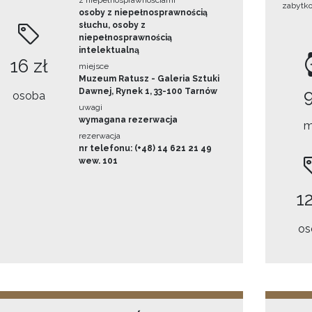
z niepełnosprawnościami
zabytk
osoby z niepełnosprawnością
słuchu, osoby z
niepełnosprawnością
intelektualną
16 zł
miejsce
Muzeum Ratusz - Galeria Sztuki
Dawnej, Rynek 1, 33-100 Tarnów
osoba
uwagi
wymagana rezerwacja
m
rezerwacja
nr telefonu: (+48) 14 621 21 49
wew. 101
12
os