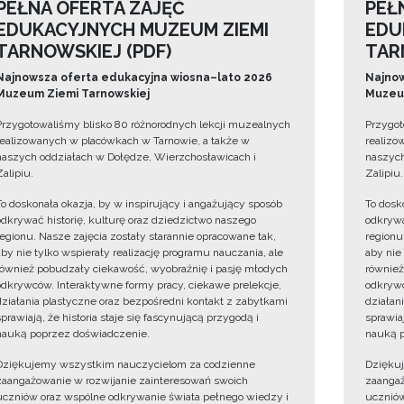
PEŁNA OFERTA ZAJĘĆ
PEŁ
EDUKACYJNYCH MUZEUM ZIEMI
EDU
TARNOWSKIEJ (PDF)
TAR
Najnowsza oferta edukacyjna wiosna–lato 2026
Najnow
Muzeum Ziemi Tarnowskiej
Muzeum
Przygotowaliśmy blisko 80 różnorodnych lekcji muzealnych
Przygot
realizowanych w placówkach w Tarnowie, a także w
realizo
naszych oddziałach w Dołędze, Wierzchosławicach i
naszych
Zalipiu.
Zalipiu.
To doskonała okazja, by w inspirujący i angażujący sposób
To dosk
odkrywać historię, kulturę oraz dziedzictwo naszego
odkrywa
regionu. Nasze zajęcia zostały starannie opracowane tak,
regionu
aby nie tylko wspierały realizację programu nauczania, ale
aby nie
również pobudzały ciekawość, wyobraźnię i pasję młodych
również
odkrywców. Interaktywne formy pracy, ciekawe prelekcje,
odkrywc
działania plastyczne oraz bezpośredni kontakt z zabytkami
działan
sprawiają, że historia staje się fascynującą przygodą i
sprawiaj
nauką poprzez doświadczenie.
nauką p
Dziękujemy wszystkim nauczycielom za codzienne
Dzięku
zaangażowanie w rozwijanie zainteresowań swoich
zaangaż
uczniów oraz wspólne odkrywanie świata pełnego wiedzy i
uczniów