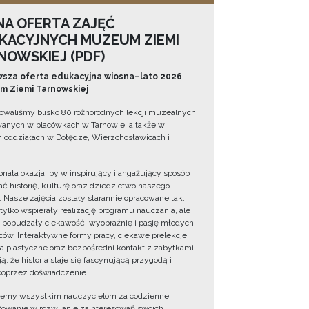
NA OFERTA ZAJĘĆ
KACYJNYCH MUZEUM ZIEMI
NOWSKIEJ (PDF)
sza oferta edukacyjna wiosna–lato 2026
 Ziemi Tarnowskiej
owaliśmy blisko 80 różnorodnych lekcji muzealnych
wanych w placówkach w Tarnowie, a także w
 oddziałach w Dołędze, Wierzchosławicach i
onała okazja, by w inspirujący i angażujący sposób
ć historię, kulturę oraz dziedzictwo naszego
. Nasze zajęcia zostały starannie opracowane tak,
 tylko wspierały realizację programu nauczania, ale
 pobudzały ciekawość, wyobraźnię i pasję młodych
ów. Interaktywne formy pracy, ciekawe prelekcje,
ia plastyczne oraz bezpośredni kontakt z zabytkami
ą, że historia staje się fascynującą przygodą i
oprzez doświadczenie.
jemy wszystkim nauczycielom za codzienne
owanie w rozwijanie zainteresowań swoich