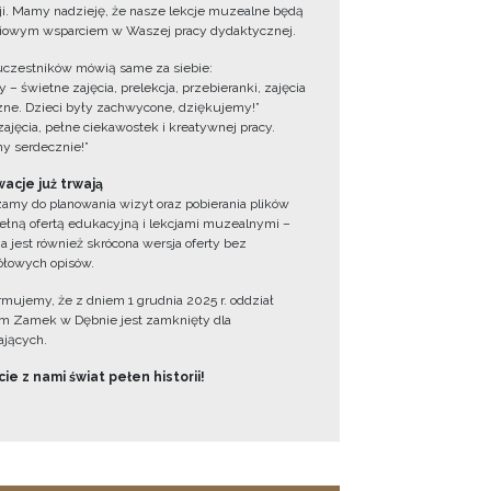
cji. Mamy nadzieję, że nasze lekcje muzealne będą
iowym wsparciem w Waszej pracy dydaktycznej.
uczestników mówią same za siebie:
 – świetne zajęcia, prelekcja, przebieranki, zajęcia
zne. Dzieci były zachwycone, dziękujemy!”
zajęcia, pełne ciekawostek i kreatywnej pracy.
y serdecznie!”
acje już trwają
amy do planowania wizyt oraz pobierania plików
ełną ofertą edukacyjną i lekcjami muzealnymi –
a jest również skrócona wersja oferty bez
łowych opisów.
ormujemy, że z dniem 1 grudnia 2025 r. oddział
 Zamek w Dębnie jest zamknięty dla
jących.
ie z nami świat pełen historii!