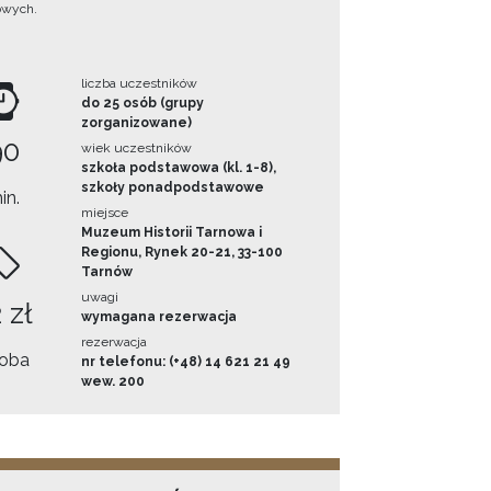
owych.
liczba uczestników
do 25 osób (grupy
zorganizowane)
90
wiek uczestników
szkoła podstawowa (kl. 1-8),
szkoły ponadpodstawowe
in.
miejsce
Muzeum Historii Tarnowa i
Regionu, Rynek 20-21, 33-100
Tarnów
uwagi
 zł
wymagana rezerwacja
rezerwacja
oba
nr telefonu: (+48) 14 621 21 49
wew. 200