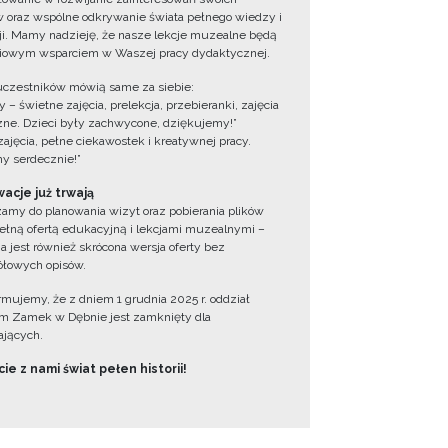
 oraz wspólne odkrywanie świata pełnego wiedzy i
cji. Mamy nadzieję, że nasze lekcje muzealne będą
iowym wsparciem w Waszej pracy dydaktycznej.
uczestników mówią same za siebie:
 – świetne zajęcia, prelekcja, przebieranki, zajęcia
zne. Dzieci były zachwycone, dziękujemy!”
zajęcia, pełne ciekawostek i kreatywnej pracy.
y serdecznie!”
acje już trwają
amy do planowania wizyt oraz pobierania plików
ełną ofertą edukacyjną i lekcjami muzealnymi –
a jest również skrócona wersja oferty bez
łowych opisów.
ormujemy, że z dniem 1 grudnia 2025 r. oddział
 Zamek w Dębnie jest zamknięty dla
jących.
ie z nami świat pełen historii!