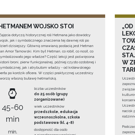
HETMANEM WOJSKO STOI
„OD
LEK
Zajęcia dotyczą historycznej roli Hetmana jako dowódcy
TOW
wojsk, jak i symbolicznego znaczenia tej dawnej roli po
dzień dzisiejszy. Główną omawianą postacią jest Hetman
CZA
Jan Amor Tarnowski. Kim był Hetman, co robił, co nosił, co
STA
symbolizowało jego władze? Część lekcji jest poświęcona
W Z
historii broni, pierw funkcjonalnej, później czysto ozdobnej i
symbolicznej, jak i atrybutom władzy - od królewskiego
TAR
berła po kordzik oficera. W części praktycznej uczestnicy
tworzą własną buławę hetmańską.
Uczestn
zapozna
liczba uczestników
związan
do 25 osób (grupy
kulturo
zorganizowane)
konserwa
45-60
Uczestn
wiek uczestników
nacisk 
przedszkole, edukacja
rodzinn
min
wczesnoszkolna, szkoła
podstawowa (kl. 4-8)
Podczas
dostępność dla osób
min.
zapozna