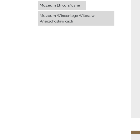
Muzeum Etnograficzne
Muzeum Wincentego Witosa w
Wierzchosławicach