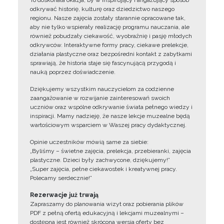
To doskonała okazja, by w inspirujący i angażujący sposób
odkrywać historię, kulturę oraz dziedzictwo naszego
regionu. Nasze zajęcia zostały starannie opracowane tak,
aby nie tylko wspierały realizację programu nauczania, ale
również pobudzały ciekawość, wyobraźnię i pasję młodych
odkrywców. Interaktywne formy pracy, ciekawe prelekcje,
działania plastyczne oraz bezpośredni kontakt z zabytkami
sprawiają, że historia staje się fascynującą przygodą i
nauką poprzez doświadczenie.
Dziękujemy wszystkim nauczycielom za codzienne
zaangażowanie w rozwijanie zainteresowań swoich
uczniów oraz wspólne odkrywanie świata pełnego wiedzy i
inspiracji. Mamy nadzieję, że nasze lekcje muzealne będą
wartościowym wsparciem w Waszej pracy dydaktycznej.
Opinie uczestników mówią same za siebie:
„Byliśmy – świetne zajęcia, prelekcja, przebieranki, zajęcia
plastyczne. Dzieci były zachwycone, dziękujemy!”
„Super zajęcia, pełne ciekawostek i kreatywnej pracy.
Polecamy serdecznie!”
Rezerwacje już trwają
Zapraszamy do planowania wizyt oraz pobierania plików
PDF z pełną ofertą edukacyjną i lekcjami muzealnymi –
dostępna jest również skrócona wersja oferty bez