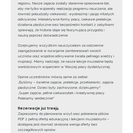
regionu. Nasze zajęcia zostały starannie opracowane tak,
aby nie tylko wspierały realizację programu nauczania, ale
również pobudzały ciekawość, wyobraźnię i pasję młodych
odkrywców. Interaktywne formy pracy, ciekawe prelekcje,
działania plastyczne oraz bezpośredni kontakt z zabytkami
sprawiają, że historia staje się fascynującą przygodą i
nauką poprzez doświadczenie.
Dziękujemy wszystkim nauczycielom za codzienne
zaangażowanie w rozwijanie zainteresowań swoich
uczniów oraz wspólne odkrywanie świata pełnego wiedzy i
inspiracji. Mamy nadzieję, że nasze lekcje muzealne będą
wartościowym wsparciem w Waszej pracy dydaktycznej.
Opinie uczestników mówią same za siebie:
„Byliśmy – świetne zajęcia, prelekcja, przebieranki, zajęcia
plastyczne. Dzieci były zachwycone, dziękujemy!”
„Super zajęcia, pełne ciekawostek i kreatywnej pracy.
Polecamy serdecznie!”
Rezerwacje już trwają
Zapraszamy do planowania wizyt oraz pobierania plików
PDF z pełną ofertą edukacyjną i lekcjami muzealnymi –
dostępna jest również skrócona wersja oferty bez
szczegółowych opisów.