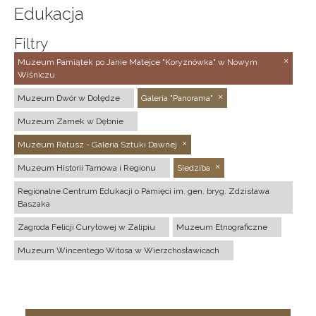
Edukacja
Filtry
Muzeum Pamiątek po Janie Matejce "Koryznówka" w Nowym
Wiśniczu
Muzeum Dwór w Dołędze
Galeria "Panorama"
Muzeum Zamek w Dębnie
Muzeum Ratusz - Galeria Sztuki Dawnej
Muzeum Historii Tarnowa i Regionu
Siedziba
Regionalne Centrum Edukacji o Pamięci im. gen. bryg. Zdzisława
Baszaka
Zagroda Felicji Curyłowej w Zalipiu
Muzeum Etnograficzne
Muzeum Wincentego Witosa w Wierzchosławicach