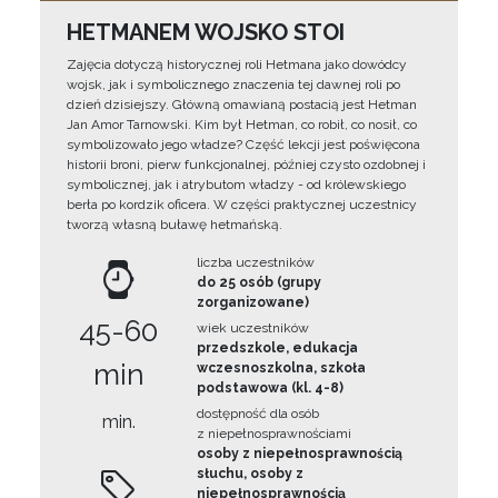
HETMANEM WOJSKO STOI
Zajęcia dotyczą historycznej roli Hetmana jako dowódcy
wojsk, jak i symbolicznego znaczenia tej dawnej roli po
dzień dzisiejszy. Główną omawianą postacią jest Hetman
Jan Amor Tarnowski. Kim był Hetman, co robił, co nosił, co
symbolizowało jego władze? Część lekcji jest poświęcona
historii broni, pierw funkcjonalnej, później czysto ozdobnej i
symbolicznej, jak i atrybutom władzy - od królewskiego
berła po kordzik oficera. W części praktycznej uczestnicy
tworzą własną buławę hetmańską.
liczba uczestników
do 25 osób (grupy
zorganizowane)
45-60
wiek uczestników
przedszkole, edukacja
min
wczesnoszkolna, szkoła
podstawowa (kl. 4-8)
dostępność dla osób
min.
z niepełnosprawnościami
osoby z niepełnosprawnością
słuchu, osoby z
niepełnosprawnością