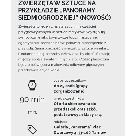
ZWIERZĘTA W SZTUCE NA
PRZYKŁADZIE „PANORAMY
SIEDMIOGRODZKIEJ” (NOWOŚĆ)
Zwierzęta to jeden z najstarszych i najczęściej
przygotowywanych w sztuce motywów. Występują
symbolicznie jako towarzysze ludzi, magicznie,
egzotycznie, podczas bitew, polowań, nieodłącznie z
przyrodą. Sama obecność zwierząt w sztuce wynika z
fundamentalnej potrzeby człowieka, by określić relację
między sobą a światem innych istot. Część plastyczna
będzie poświęcona malowaniu odlewów gipsowych
przedstawiających konia.
liczba uczestników
do 25 osób (grupy
zorganizowane)
90 min
wiek uczestników
Oferta skierowana do
przedszkoli oraz szkół
min.
podstawowych klasy 1-4.
miejsce
Galeria „Panorama” Plac
Dworcowy 4, 33-100 Tarnów