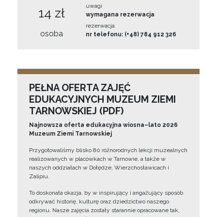
uwagi
14 zł
wymagana rezerwacja
rezerwacja
osoba
nr telefonu: (+48) 784 912 326
PEŁNA OFERTA ZAJĘĆ
EDUKACYJNYCH MUZEUM ZIEMI
TARNOWSKIEJ (PDF)
Najnowsza oferta edukacyjna wiosna–lato 2026
Muzeum Ziemi Tarnowskiej
Przygotowaliśmy blisko 80 różnorodnych lekcji muzealnych
realizowanych w placówkach w Tarnowie, a także w
naszych oddziałach w Dołędze, Wierzchosławicach i
Zalipiu.
To doskonała okazja, by w inspirujący i angażujący sposób
odkrywać historię, kulturę oraz dziedzictwo naszego
regionu. Nasze zajęcia zostały starannie opracowane tak,