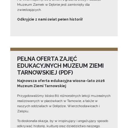
Muzeum Zamek w Dębnie jest zamknięty dla
zwiedzających.
Odkryjcie z nami świat pełen historii!
PEŁNA OFERTA ZAJĘĆ
EDUKACYJNYCH MUZEUM ZIEMI
TARNOWSKIEJ (PDF)
Najnowsza oferta edukacyjna wiosna–lato 2026
Muzeum Ziemi Tarnowskiej
Przygotowaliśmy blisko 80 różnorodnych lekcji muzealnych
realizowanych w placówkach w Tarnowie, a także w
naszych oddziałach w Dołędze, Wierzchosławicach i
Zalipiu.
To doskonała okazja, by w inspirujący i angażujący sposób
odkrywać historię, kulturę oraz dziedzictwo naszego