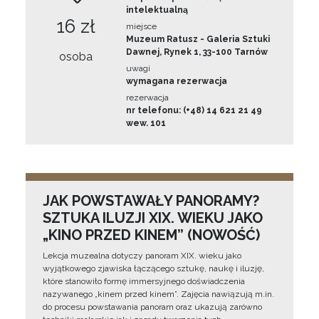
intelektualną
16 zł
miejsce
Muzeum Ratusz - Galeria Sztuki
Dawnej, Rynek 1, 33-100 Tarnów
osoba
uwagi
wymagana rezerwacja
rezerwacja
nr telefonu: (+48) 14 621 21 49
wew. 101
JAK POWSTAWAŁY PANORAMY?
SZTUKA ILUZJI XIX. WIEKU JAKO
„KINO PRZED KINEM” (NOWOŚĆ)
Lekcja muzealna dotyczy panoram XIX. wieku jako
wyjątkowego zjawiska łączącego sztukę, naukę i iluzję,
które stanowiło formę immersyjnego doświadczenia
nazywanego „kinem przed kinem”. Zajęcia nawiązują m.in.
do procesu powstawania panoram oraz ukazują zarówno