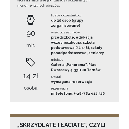
techniki malarskie jak i zasady tworzenia tych
monumentalnych obrazów.
liczba uczestników
do 25 osób (grupy
zorganizowane)
90
wiek uczestników
przedszkole, edukacja
wczesnoszkolna, szkoła
min.
podstawowa (kl. 4-8), szkoły
ponadpodstawowe, seniorzy
miejsce
Galeria „Panorama”, Plac
Dworcowy 4, 33-100 Tarnów
14 zł
uwagi
wymagana rezerwacja
osoba
rezerwacja
nr telefonu: (+48) 784 912 326
„SKRZYDLATE I ŁACIATE”, CZYLI