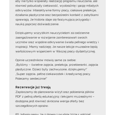
aby nie tylko wspierały realizację programu nauczania, ale
również pobudzały ciekawość, wyobraźnię i pasję młodych
odkrywców. Interaktywne formy pracy, ciekawe prelekcje,
działania plastyczne oraz bezpośredni kontakt z zabytkami
sprawiają, że historia staje się fascynującą przygodą i
nauką poprzez doświadczenie.
Dziękujemy wszystkim nauczycielom za codzienne
zaangażowanie w rozwijanie zainteresowań swoich
uczniów oraz wspólne odkrywanie świata pełnego wiedzy i
inspiracji. Mamy nadzieję, że nasze lekcje muzealne będą
wartościowym wsparciem w Waszej pracy dydaktycznej.
Opinie uczestników mówią same za siebie:
„Byliśmy – świetne zajęcia, prelekcja, przebieranki, zajęcia
plastyczne. Dzieci były zachwycone, dziękujemy!”
„Super zajęcia, pełne ciekawostek i kreatywnej pracy.
Polecamy serdecznie!”
Rezerwacje już trwają
Zapraszamy do planowania wizyt oraz pobierania plików
PDF z pełną ofertą edukacyjną i lekcjami muzealnymi –
dostępna jest również skrócona wersja oferty bez
szczegółowych opisów.
PS. Informujemy, że z dniem 1 grudnia 2025 r. oddział