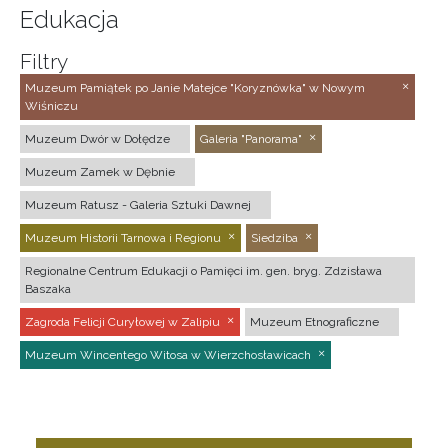
Edukacja
Filtry
Muzeum Pamiątek po Janie Matejce "Koryznówka" w Nowym
Wiśniczu
Muzeum Dwór w Dołędze
Galeria "Panorama"
Muzeum Zamek w Dębnie
Muzeum Ratusz - Galeria Sztuki Dawnej
Muzeum Historii Tarnowa i Regionu
Siedziba
Regionalne Centrum Edukacji o Pamięci im. gen. bryg. Zdzisława
Baszaka
Zagroda Felicji Curyłowej w Zalipiu
Muzeum Etnograficzne
Muzeum Wincentego Witosa w Wierzchosławicach