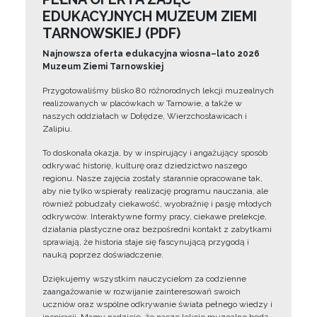
EDUKACYJNYCH MUZEUM ZIEMI
TARNOWSKIEJ (PDF)
Najnowsza oferta edukacyjna wiosna–lato 2026
Muzeum Ziemi Tarnowskiej
Przygotowaliśmy blisko 80 różnorodnych lekcji muzealnych
realizowanych w placówkach w Tarnowie, a także w
naszych oddziałach w Dołędze, Wierzchosławicach i
Zalipiu.
To doskonała okazja, by w inspirujący i angażujący sposób
odkrywać historię, kulturę oraz dziedzictwo naszego
regionu. Nasze zajęcia zostały starannie opracowane tak,
aby nie tylko wspierały realizację programu nauczania, ale
również pobudzały ciekawość, wyobraźnię i pasję młodych
odkrywców. Interaktywne formy pracy, ciekawe prelekcje,
działania plastyczne oraz bezpośredni kontakt z zabytkami
sprawiają, że historia staje się fascynującą przygodą i
nauką poprzez doświadczenie.
Dziękujemy wszystkim nauczycielom za codzienne
zaangażowanie w rozwijanie zainteresowań swoich
uczniów oraz wspólne odkrywanie świata pełnego wiedzy i