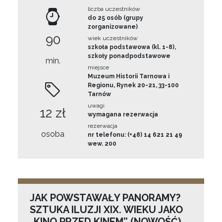
liczba uczestników
do 25 osób (grupy
zorganizowane)
90
wiek uczestników
szkoła podstawowa (kl. 1-8),
szkoły ponadpodstawowe
min.
miejsce
Muzeum Historii Tarnowa i
Regionu, Rynek 20-21, 33-100
Tarnów
uwagi
12 zł
wymagana rezerwacja
rezerwacja
osoba
nr telefonu: (+48) 14 621 21 49
wew. 200
JAK POWSTAWAŁY PANORAMY?
SZTUKA ILUZJI XIX. WIEKU JAKO
„KINO PRZED KINEM” (NOWOŚĆ)