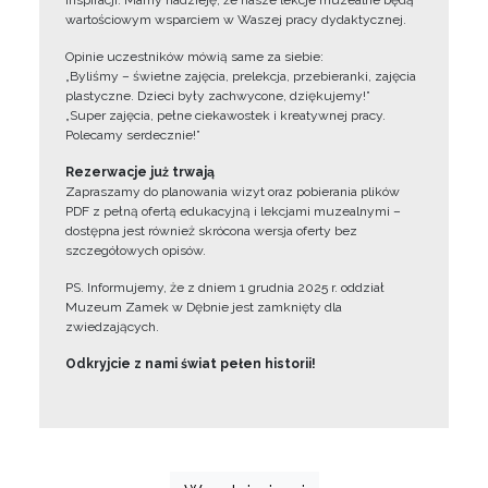
inspiracji. Mamy nadzieję, że nasze lekcje muzealne będą
wartościowym wsparciem w Waszej pracy dydaktycznej.
Opinie uczestników mówią same za siebie:
„Byliśmy – świetne zajęcia, prelekcja, przebieranki, zajęcia
plastyczne. Dzieci były zachwycone, dziękujemy!”
„Super zajęcia, pełne ciekawostek i kreatywnej pracy.
Polecamy serdecznie!”
Rezerwacje już trwają
Zapraszamy do planowania wizyt oraz pobierania plików
PDF z pełną ofertą edukacyjną i lekcjami muzealnymi –
dostępna jest również skrócona wersja oferty bez
szczegółowych opisów.
PS. Informujemy, że z dniem 1 grudnia 2025 r. oddział
Muzeum Zamek w Dębnie jest zamknięty dla
zwiedzających.
Odkryjcie z nami świat pełen historii!