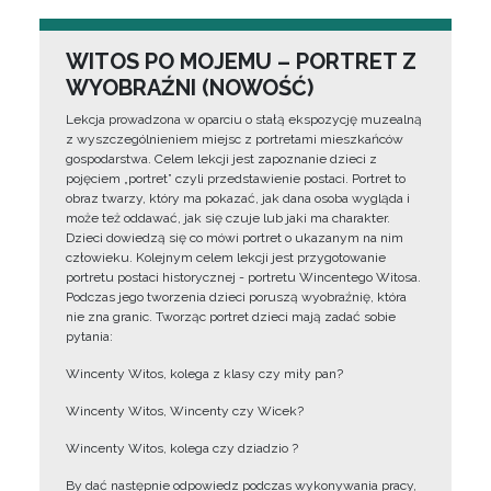
WITOS PO MOJEMU – PORTRET Z
WYOBRAŹNI (NOWOŚĆ)
Lekcja prowadzona w oparciu o stałą ekspozycję muzealną
z wyszczególnieniem miejsc z portretami mieszkańców
gospodarstwa. Celem lekcji jest zapoznanie dzieci z
pojęciem „portret” czyli przedstawienie postaci. Portret to
obraz twarzy, który ma pokazać, jak dana osoba wygląda i
może też oddawać, jak się czuje lub jaki ma charakter.
Dzieci dowiedzą się co mówi portret o ukazanym na nim
człowieku. Kolejnym celem lekcji jest przygotowanie
portretu postaci historycznej - portretu Wincentego Witosa.
Podczas jego tworzenia dzieci poruszą wyobraźnię, która
nie zna granic. Tworząc portret dzieci mają zadać sobie
pytania:
Wincenty Witos, kolega z klasy czy miły pan?
Wincenty Witos, Wincenty czy Wicek?
Wincenty Witos, kolega czy dziadzio ?
By dać następnie odpowiedz podczas wykonywania pracy,