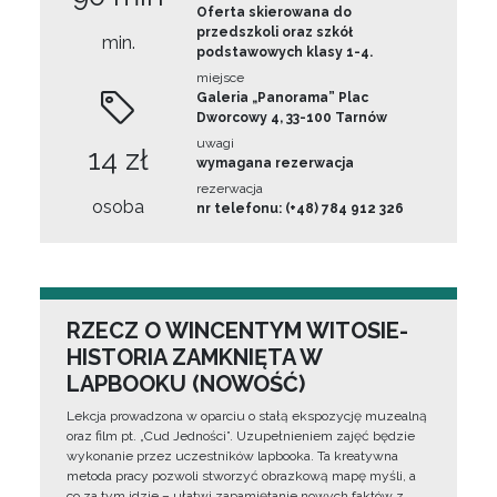
Oferta skierowana do
przedszkoli oraz szkół
min.
podstawowych klasy 1-4.
miejsce
Galeria „Panorama” Plac
Dworcowy 4, 33-100 Tarnów
uwagi
14 zł
wymagana rezerwacja
rezerwacja
osoba
nr telefonu: (+48) 784 912 326
RZECZ O WINCENTYM WITOSIE-
HISTORIA ZAMKNIĘTA W
LAPBOOKU (NOWOŚĆ)
Lekcja prowadzona w oparciu o stałą ekspozycję muzealną
oraz film pt. „Cud Jedności”. Uzupełnieniem zajęć będzie
wykonanie przez uczestników lapbooka. Ta kreatywna
metoda pracy pozwoli stworzyć obrazkową mapę myśli, a
co za tym idzie – ułatwi zapamiętanie nowych faktów z