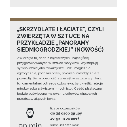
„SKRZYDLATE I ŁACIATE”, CZYLI
ZWIERZĘTA W SZTUCE NA
PRZYKŁADZIE „PANORAMY
SIEDMIOGRODZKIEJ” (NOWOŚĆ)
Zwierzęta to jeden z najstarszych i najczęściej
przygotowywanych w sztuce motywów. Występują
symbolicznie jako towarzysze ludzi, magicznie,
egzotycznie, podczas bitew, polowań, nieodłącznie z
przyrodą. Sama obecność zwierząt w sztuce wynika z
fundamentalnej potrzeby człowieka, by określić relację
między sobą a światem innych istot. Część plastyczna
będzie poświęcona malowaniu odlewów gipsowych
przedstawiających konia.
liczba uczestników
do 25 osób (grupy
zorganizowane)
90 min
wiek uczestników