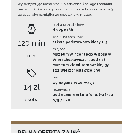
wykorzystując różne środki plastyczne, ( collage i techniki
mieszane). Stworzony przez siebie portret dzieci zabierają
ze sobą jako pamiątka ze spotkania w muzeum.
liczba uczestników
do 25 osób
wiek uczestników
120 min
szkoła podstawowa klasy 1-5
miejsce
Muzeum Wincentego Witosa w
min.
Wierzchosławicach, oddział
Muzeum Ziemi Tarnowskiej, 33-
122 Wierzchosławice 698
uwagi
wymagana rezerwacja
14 zł
rezerwacja
pod numerem telefonu: (+48) 14
osoba
679 70 40
PEŁNA OFERTA ZAJĘĆ