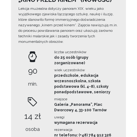
Lekcja muzealna dotyczy panoram XIX. wieku jako
wyjątkowego zjawiska łączącego sztukę, naukę i iluzję,
które stanowiło formę immersyjnego doświadczenia
nazywanego „kinem przed kinem”. Zajęcia nawiązują m.in.
do procesu powstawania panoram oraz ukazują zarówno
techniki malarskie jak i zasady tworzenia tych
monumentalnych obrazów.
liczba uczestników
do 25 osób (grupy
zorganizowane)
90
wiek uczestników
przedszkole, edukacja
wczesnoszkolna, szkoła
min.
podstawowa (kl. 4-8), szkoły
ponadpodstawowe, seniorzy
miejsce
Galeria „Panorama”, Plac
Dworcowy 4, 33-100 Tarnów
14 zł
uwagi
wymagana rezerwacja
osoba
rezerwacja
nr telefonu: (+48) 784 912 326