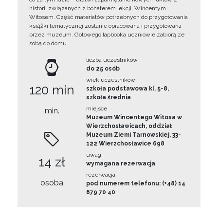
historii związanych z bohaterem lekcji, Wincentym
Witosem. Część materiałów potrzebnych do przygotowania
książki tematycznej zostanie opracowana i przygotowana
przez muzeum. Gotowego lapbooka uczniowie zabiorą ze
sobą do domu.
liczba uczestników
do 25 osób
wiek uczestników
120 min
szkoła podstawowa kl. 5-8,
szkoła średnia
miejsce
min.
Muzeum Wincentego Witosa w
Wierzchosławicach, oddział
Muzeum Ziemi Tarnowskiej, 33-
122 Wierzchosławice 698
uwagi
14 zł
wymagana rezerwacja
rezerwacja
osoba
pod numerem telefonu: (+48) 14
679 70 40