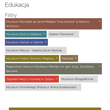
Edukacja
Filtry
Muzeum Pamiątek po Janie Matejce "Koryznówka" w Nowym
Wiśniczu
Muzeum Dwór w Dołędze
Galeria "Panorama"
Muzeum Zamek w Dębnie
Muzeum Ratusz - Galeria Sztuki Dawnej
Muzeum Historii Tarnowa i Regionu
Siedziba
Regionalne Centrum Edukacji o Pamięci im. gen. bryg. Zdzisława
Baszaka
Zagroda Felicji Curyłowej w Zalipiu
Muzeum Etnograficzne
Muzeum Wincentego Witosa w Wierzchosławicach