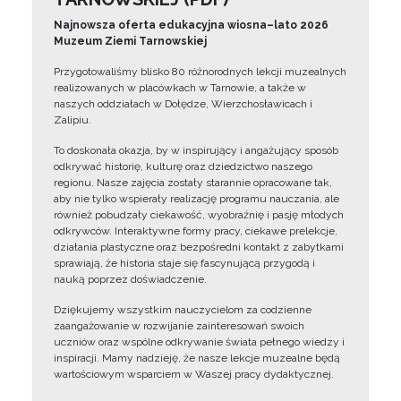
Najnowsza oferta edukacyjna wiosna–lato 2026
Muzeum Ziemi Tarnowskiej
Przygotowaliśmy blisko 80 różnorodnych lekcji muzealnych
realizowanych w placówkach w Tarnowie, a także w
naszych oddziałach w Dołędze, Wierzchosławicach i
Zalipiu.
To doskonała okazja, by w inspirujący i angażujący sposób
odkrywać historię, kulturę oraz dziedzictwo naszego
regionu. Nasze zajęcia zostały starannie opracowane tak,
aby nie tylko wspierały realizację programu nauczania, ale
również pobudzały ciekawość, wyobraźnię i pasję młodych
odkrywców. Interaktywne formy pracy, ciekawe prelekcje,
działania plastyczne oraz bezpośredni kontakt z zabytkami
sprawiają, że historia staje się fascynującą przygodą i
nauką poprzez doświadczenie.
Dziękujemy wszystkim nauczycielom za codzienne
zaangażowanie w rozwijanie zainteresowań swoich
uczniów oraz wspólne odkrywanie świata pełnego wiedzy i
inspiracji. Mamy nadzieję, że nasze lekcje muzealne będą
wartościowym wsparciem w Waszej pracy dydaktycznej.