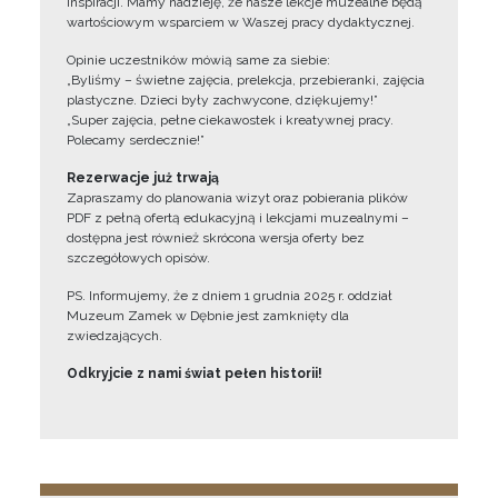
inspiracji. Mamy nadzieję, że nasze lekcje muzealne będą
wartościowym wsparciem w Waszej pracy dydaktycznej.
Opinie uczestników mówią same za siebie:
„Byliśmy – świetne zajęcia, prelekcja, przebieranki, zajęcia
plastyczne. Dzieci były zachwycone, dziękujemy!”
„Super zajęcia, pełne ciekawostek i kreatywnej pracy.
Polecamy serdecznie!”
Rezerwacje już trwają
Zapraszamy do planowania wizyt oraz pobierania plików
PDF z pełną ofertą edukacyjną i lekcjami muzealnymi –
dostępna jest również skrócona wersja oferty bez
szczegółowych opisów.
PS. Informujemy, że z dniem 1 grudnia 2025 r. oddział
Muzeum Zamek w Dębnie jest zamknięty dla
zwiedzających.
Odkryjcie z nami świat pełen historii!