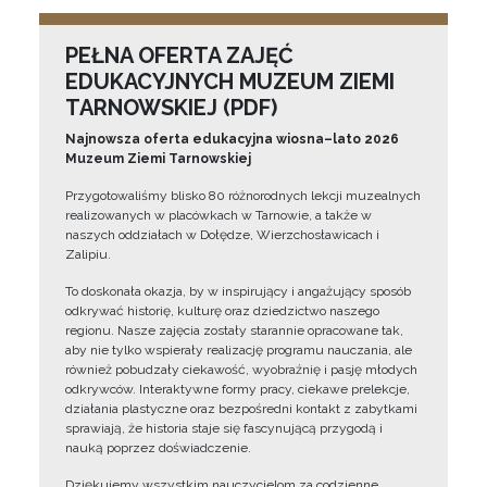
PEŁNA OFERTA ZAJĘĆ
EDUKACYJNYCH MUZEUM ZIEMI
TARNOWSKIEJ (PDF)
Najnowsza oferta edukacyjna wiosna–lato 2026
Muzeum Ziemi Tarnowskiej
Przygotowaliśmy blisko 80 różnorodnych lekcji muzealnych
realizowanych w placówkach w Tarnowie, a także w
naszych oddziałach w Dołędze, Wierzchosławicach i
Zalipiu.
To doskonała okazja, by w inspirujący i angażujący sposób
odkrywać historię, kulturę oraz dziedzictwo naszego
regionu. Nasze zajęcia zostały starannie opracowane tak,
aby nie tylko wspierały realizację programu nauczania, ale
również pobudzały ciekawość, wyobraźnię i pasję młodych
odkrywców. Interaktywne formy pracy, ciekawe prelekcje,
działania plastyczne oraz bezpośredni kontakt z zabytkami
sprawiają, że historia staje się fascynującą przygodą i
nauką poprzez doświadczenie.
Dziękujemy wszystkim nauczycielom za codzienne