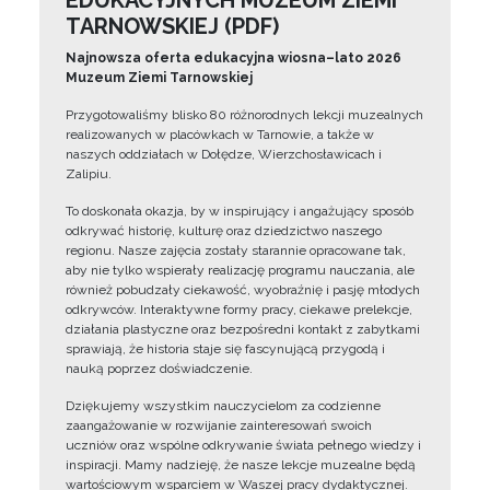
EDUKACYJNYCH MUZEUM ZIEMI
TARNOWSKIEJ (PDF)
Najnowsza oferta edukacyjna wiosna–lato 2026
Muzeum Ziemi Tarnowskiej
Przygotowaliśmy blisko 80 różnorodnych lekcji muzealnych
realizowanych w placówkach w Tarnowie, a także w
naszych oddziałach w Dołędze, Wierzchosławicach i
Zalipiu.
To doskonała okazja, by w inspirujący i angażujący sposób
odkrywać historię, kulturę oraz dziedzictwo naszego
regionu. Nasze zajęcia zostały starannie opracowane tak,
aby nie tylko wspierały realizację programu nauczania, ale
również pobudzały ciekawość, wyobraźnię i pasję młodych
odkrywców. Interaktywne formy pracy, ciekawe prelekcje,
działania plastyczne oraz bezpośredni kontakt z zabytkami
sprawiają, że historia staje się fascynującą przygodą i
nauką poprzez doświadczenie.
Dziękujemy wszystkim nauczycielom za codzienne
zaangażowanie w rozwijanie zainteresowań swoich
uczniów oraz wspólne odkrywanie świata pełnego wiedzy i
inspiracji. Mamy nadzieję, że nasze lekcje muzealne będą
wartościowym wsparciem w Waszej pracy dydaktycznej.