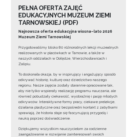
PEŁNA OFERTA ZAJĘĆ
EDUKACYJNYCH MUZEUM ZIEMI
TARNOWSKIEJ (PDF)
Najnowsza oferta edukacyjna wiosna–lato 2026
Muzeum Ziemi Tarnowskiej
Przygotowaliśmy blisko 80 różnorodnych lekcji muzealnych
realizowanych w placówkach w Tarnowie, a także w
naszych oddziałach w Dołędze, Wierzchosławicach i
Zalipiu.
To doskonała okazja, by w inspirujący i angażujący sposób
odkrywać historię, kulturę oraz dziedzictwo naszego
regionu. Nasze zajęcia zostały starannie opracowane tak,
aby nie tylko wspierały realizację programu nauczania, ale
również pobudzały ciekawość, wyobraźnię i pasję młodych
odkrywców. Interaktywne formy pracy, ciekawe prelekcje,
działania plastyczne oraz bezpośredni kontakt z zabytkami
sprawiają, że historia staje się fascynującą przygodą i
nauką poprzez doświadczenie.
Dziękujemy wszystkim nauczycielom za codzienne
zaangażowanie w rozwijanie zainteresowań swoich