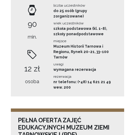
liczba uczestników
do 25 osób (grupy
zorganizowane)
90
wiek uczestników
szkoła podstawowa (kl. 1-8),
szkoły ponadpodstawowe
min.
miejsce
Muzeum Historii Tarnowa i
Regionu, Rynek 20-21, 33-100
Tarnów
uwagi
12 zł
wymagana rezerwacja
rezerwacja
osoba
nr telefonu: (+48) 14 621 21 49
wew. 200
PEŁNA OFERTA ZAJĘĆ
EDUKACYJNYCH MUZEUM ZIEMI
TARNOWSKIEJ (PDF)