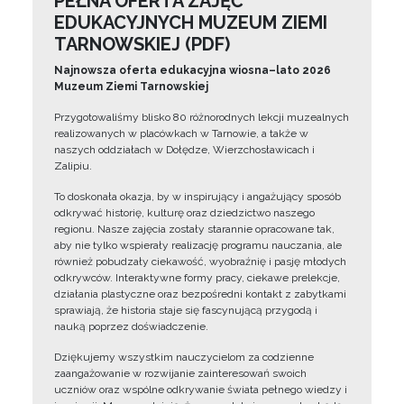
PEŁNA OFERTA ZAJĘĆ
EDUKACYJNYCH MUZEUM ZIEMI
TARNOWSKIEJ (PDF)
Najnowsza oferta edukacyjna wiosna–lato 2026
Muzeum Ziemi Tarnowskiej
Przygotowaliśmy blisko 80 różnorodnych lekcji muzealnych
realizowanych w placówkach w Tarnowie, a także w
naszych oddziałach w Dołędze, Wierzchosławicach i
Zalipiu.
To doskonała okazja, by w inspirujący i angażujący sposób
odkrywać historię, kulturę oraz dziedzictwo naszego
regionu. Nasze zajęcia zostały starannie opracowane tak,
aby nie tylko wspierały realizację programu nauczania, ale
również pobudzały ciekawość, wyobraźnię i pasję młodych
odkrywców. Interaktywne formy pracy, ciekawe prelekcje,
działania plastyczne oraz bezpośredni kontakt z zabytkami
sprawiają, że historia staje się fascynującą przygodą i
nauką poprzez doświadczenie.
Dziękujemy wszystkim nauczycielom za codzienne
zaangażowanie w rozwijanie zainteresowań swoich
uczniów oraz wspólne odkrywanie świata pełnego wiedzy i